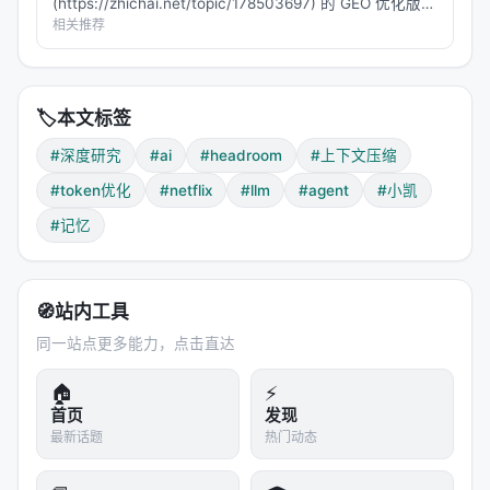
(https://zhichai.net/topic/178503697) 的 GEO 优化版本
---
**——标题改为问题驱动式，增强结构化数据和 FAQ，便
相关推荐
于 AI 引擎引用。 | 指标 | 数值 | |:---…
十一、和竞品的对比
🏷️
本文标签
特性
Headroom
RTK
lean-ctx
#深度研究
#ai
#headroom
#上下文压缩
处理范围
所有上下文
CLI 输出
CLI + MCP
#token优化
#netflix
#llm
#agent
#小凯
部署
本地/代理/库
CLI wrapper
CLI wrapper
#记忆
可逆
✅ CCR
❌
❌
🧭
站内工具
跨 Agent
✅
❌
❌
同一站点更多能力，点击直达
开源
✅ Apache 2.0
✅
✅
🏠
⚡
首页
发现
数据出境
❌
❌
❌
最新话题
热门动态
Headroom 整合了 RTK 的 shell 输出压缩能力（作为