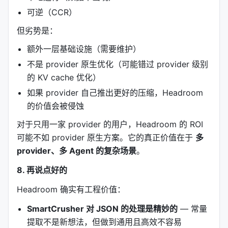
代码库探索
78,502
41,254
可逆（CCR）
但劣势是：
7.2 准确率保持（标准基准）
额外一层基础设施（需要维护）
基准
类别
样本
基准准确率
Headroom 后
不是 provider 原生优化（可能错过 provider 级别
的 KV cache 优化）
GSM8K
数学
100
0.870
0.870
如果 provider 自己推出更好的压缩，Headroom
TruthfulQA
事实
100
0.530
0.560
的价值会被侵蚀
对于只用一家 provider 的用户，Headroom 的 ROI
SQuAD v2
问答
100
—
97%
可能不如 provider 原生方案。它的真正价值在于
多
BFCL
工具
100
—
97%
provider、多 Agent 的复杂场景
。
8. 再说点好的
数学任务零损失，事实任务还略涨。这说明
压缩掉的
是冗余，不是信息
。
Headroom 确实有工程价值：
---
SmartCrusher 对 JSON 的处理是精妙的
— 常量
提取不是新想法，但做到通用且高效不容易