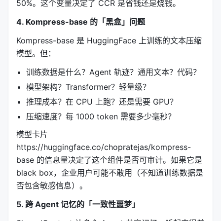
50%。这个变量决定了 CCR 是省钱还是烧钱。
代码压缩的难点：不能随便删除字符，否则语义会
4. Kompress-base 的「黑盒」问题
变。
Kompress-base 是 HuggingFace 上训练的文本压缩
Headroom 的 CodeCompressor 用
抽象语法树
模型。但：
（AST）
理解代码结构，然后做语义安全的压缩：
训练数据是什么？Agent 轨迹？通用文本？代码？
删除冗余的空白和注释（保留 docstring）
模型架构？Transformer？轻量级？
缩短局部变量名（保留公共 API 名）
推理成本？在 CPU 上跑？还是需要 GPU？
折叠嵌套结构（保留控制流）
压缩速度？每 1000 token 需要多少毫秒？
提取重复模式（如 import 块）
模型卡片
关键：压缩后的代码仍然可以被 LLM 理解，因为它是
https://huggingface.co/chopratejas/kompress-
基于语法结构
的压缩，不是基于文本的压缩。
base 的信息量决定了这个组件是否可审计。如果它是
---
black box，企业用户可能不敢用（不知道训练数据是
否包含敏感信息）。
六、CCR：可逆压缩 — 不怕压过头
5. 跨 Agent 记忆的「一致性噩梦」
6.1 核心问题：如果 LLM 需要被压缩掉的内容怎