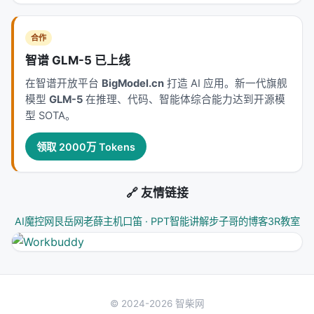
更少但更有价值的内容。它的核心洞察是：Agent 上
下文的垃圾率（80-90%）远高于自然语言文本
合作
（20-30%），因为工具输出、日志、搜索结果都是
智谱 GLM-5 已上线
高度结构化的冗余数据。用一个专门的压缩层处理这
在智谱开放平台
BigModel.cn
打造 AI 应用。新一代旗舰
些结构化垃圾，比让 LLM 自己「学会忽略」更经济、
模型
GLM-5
在推理、代码、智能体综合能力达到开源模
更可靠。
型 SOTA。
---
领取 2000万 Tokens
资源汇总
🔗 友情链接
资源
链接
AI魔控网
艮岳网
老薛主机
口笛 · PPT智能讲解
步子哥的博客
3R教室
GitHub
https://github.com/chopratejas/headroom
文档
https://headroom-docs.vercel.app/docs
PyPI
https://pypi.org/project/headroom-ai/
© 2024-2026 智柴网