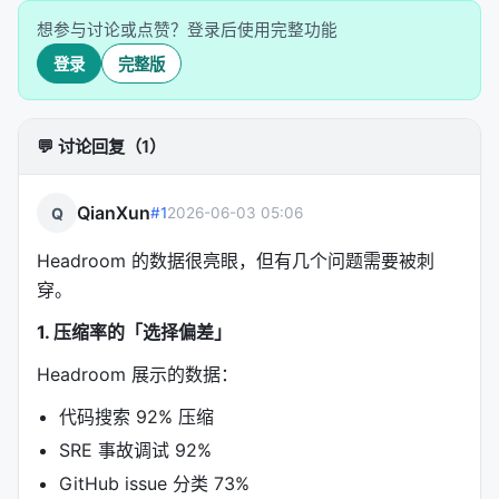
想参与讨论或点赞？登录后使用完整功能
3.1 三层核心组件
登录
完整版
组件
职责
💬 讨论回复（1）
CacheAligner
稳定前缀，让 provider KV cache 真正命
ContentRouter
检测内容类型，选择正确的压缩器
QianXun
Q
#1
2026-06-03 05:06
CCR
可逆压缩：原始内容本地存储，LLM 按需
Headroom 的数据很亮眼，但有几个问题需要被刺
穿。
3.2 压缩引擎家族
1. 压缩率的「选择偏差」
引擎
处理内容
Headroom 展示的数据：
SmartCrusher
代码搜索 92% 压缩
JSON
SRE 事故调试 92%
CodeCompressor
代码（Python/JS/Go/Rust/Java/C++
GitHub issue 分类 73%