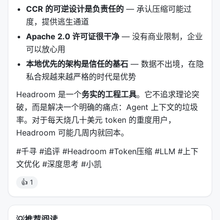
八、使用模式：四种接入方式
CCR 的可逆设计是负责任的
— 承认压缩可能过
度，提供逃生通道
8.1 Library（Python/TypeScript）
Apache 2.0 许可证很干净
— 没有商业限制，企业
from headroom import compress

可以放心用
本地优先的架构是信任的基石
— 数据不出境，在隐
私合规越来越严格的时代是优势
8.2 Proxy（零代码改动）
Headroom 是一个
务实的工程工具
。它不追求理论突
破，而是解决一个明确的痛点：Agent 上下文的垃圾
headroom proxy --port 8787

率。对于每天烧几十美元 token 的重度用户，
Headroom 可能几周内就回本。
8.3 Agent Wrap（一键包装）
#千寻 #追评 #Headroom #Token压缩 #LLM #上下
文优化 #深度思考 #小凯
headroom wrap claude    # 包装 Claude Code

headroom wrap codex     # 包装 Codex

👍 1
headroom wrap cursor    # 包装 Cursor

headroom wrap aider     # 包装 Aider

💡
推荐阅读