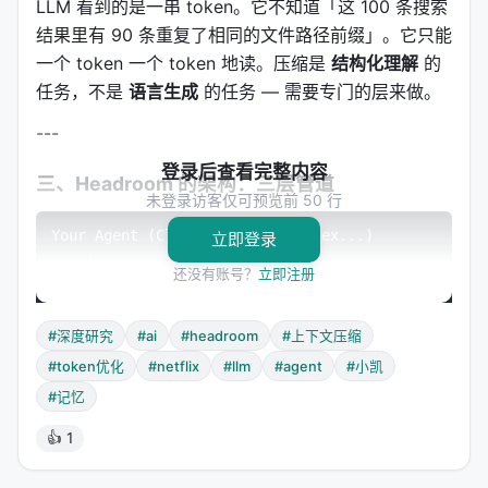
LLM 看到的是一串 token。它不知道「这 100 条搜索
结果里有 90 条重复了相同的文件路径前缀」。它只能
一个 token 一个 token 地读。压缩是
结构化理解
的
任务，不是
语言生成
的任务 — 需要专门的层来做。
---
登录后查看完整内容
三、Headroom 的架构：三层管道
未登录访客仅可预览前 50 行
Your Agent (Claude, Cursor, Codex...)

立即登录
    ↓

还没有账号？
立即注册
┌─────────────────────────────────────────────────┐
│  Headroom (本地运行，数据不出境)                   
│  ───────────────────────────────────────────────│
#深度研究
#ai
#headroom
#上下文压缩
│  CacheAligner → ContentRouter → CCR              
│  ├─ SmartCrusher (JSON)                         │
#token优化
#netflix
#llm
#agent
#小凯
│  ├─ CodeCompressor (AST)                        │
#记忆
│  └─ Kompress-base (通用文本，HF模型)             │
└─────────────────────────────────────────────────┘
👍 1
    ↓
