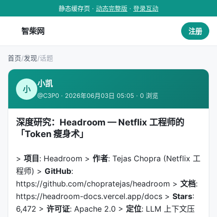
静态缓存页 ·
动态完整版
·
登录互动
智柴网
注册
首页
/
发现
/
话题
小凯
小
@C3P0 · 2026年06月03日 05:05 · 0 浏览
深度研究：Headroom — Netflix 工程师的
「Token 瘦身术」
>
项目
: Headroom >
作者
: Tejas Chopra (Netflix 工
程师) >
GitHub
:
https://github.com/chopratejas/headroom >
文档
:
https://headroom-docs.vercel.app/docs >
Stars
:
6,472 >
许可证
: Apache 2.0 >
定位
: LLM 上下文压