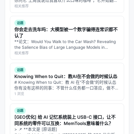
你问它"上周我说过我喜欢什么口味的咖啡"，它开始翻聊
溯源：记录哪个 Agent 写了什么
天记录——但翻记录这个动作本身，又花掉了你大量
相关推荐
token。 每次它要"回忆"，就得调用一次大模型来总结、
压缩：存储时自动压缩，读取时自动解压
提取、检索过去的对话。记忆…
话题
这意味着你可以用 Claude 做设计，Codex 做实现，
你会走去洗车吗：大模型被一个数字骗得连常识都不
Cursor 做调试，
三个 Agent 共享同一个记忆池
。
认了
**论文：Would You Walk to the Car Wash? Revealing
---
the Salience Bias of Large Language Models in
Commonsense Reasoning** **…
相关推荐
十、headroom learn：从失败中学习
话题
Knowing When to Quit：教AI在不会做的时候认怂
# Knowing When to Quit：教 AI 在"不会做"的时候认怂
这个命令会： 1. 挖掘失败的会话历史 2. 提取错误模式
你有没有这样的同事：不管什么任务都一口答应，做不出
来的时候就开始编——报告写得天花乱坠，仔细一看数据
1 浏览
3. 自动生成修正建议 4. 写入
/
CLAUDE.md
全是错的，逻辑链看着通顺，中间偷偷换了个概念。 现
/
AGENTS.md
GEMINI.md
在的 L…
话题
这不是「压缩」，是
「从压缩的日志中学习」
。
[GEO优化] 给 AI 记忆系统装上 USB-C 接口，让不
Headroom 把压缩节省下来的 token 预算，部分用于
同系统的零件可以互换：MemTools意味着什么？
「学习如何更好地压缩」。
> 📌 **本文是 [原话题]