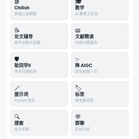
📘
🎓
其 stack 的一部分），并在此基础上扩展了库、代
Chilish
教学
理、MCP、可逆压缩和跨 Agent 记忆。
英语心流刷题
AI 教案工作台
---
📝
📖
论文辅导
文献精读
十二、局限与边界
章节诊断与定稿
中英对照报告
文档中明确列出的限制：
🛡️
✨
1.
单次压缩不是无限压缩
— 如果原始内容本身就是高
耿同学II
降 AIGC
度压缩的（如 minified JS），SmartCrusher 收益有
学术打假检测
改写更像人写
限 2.
需要本地运行
— 沙盒环境可能无法部署 3.
首次
调用有预热成本
— Kompress-base 模型需要加载 4.
🪄
🏷️
CCR 检索增加延迟
— 如果 LLM 频繁要求「解压」，
提示词
标签
往返时间会增加
Prompt 优化
按主题浏览
---
🔍
💬
搜索
群聊
十三、一句话总结
全文检索
实时讨论
>
Headroom 不是让 LLM 变聪明，而是让 LLM 看到