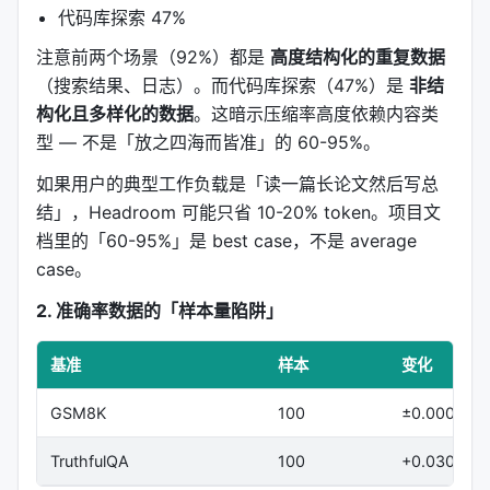
Kompress-base
通用文本
代码库探索 47%
注意前两个场景（92%）都是
高度结构化的重复数据
Image compressor
图片
（搜索结果、日志）。而代码库探索（47%）是
非结
构化且多样化的数据
。这暗示压缩率高度依赖内容类
---
型 — 不是「放之四海而皆准」的 60-95%。
四、SmartCrusher：JSON 压缩的精髓
如果用户的典型工作负载是「读一篇长论文然后写总
JSON 是 Agent 工具输出的主要格式。Headroom 的
结」，Headroom 可能只省 10-20% token。项目文
SmartCrusher 不是简单地去空格，而是
结构化压
档里的「60-95%」是 best case，不是 average
缩
：
case。
2. 准确率数据的「样本量陷阱」
4.1 常量提取（Constant Extraction）
基准
样本
变化
// 原始（100条搜索结果）

[

  {"file": "/src/utils/helper.js", "line": 42, "ty
GSM8K
100
±0.000
  {"file": "/src/utils/logger.js", "line": 15, "ty
  ...

TruthfulQA
100
+0.030
]
