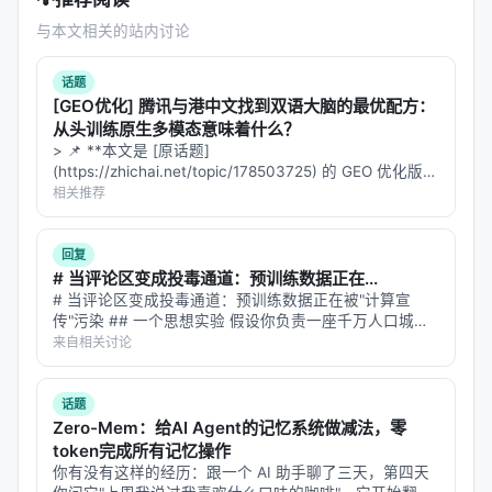
8.4 MCP Server
与本文相关的站内讨论
话题
headroom mcp install

[GEO优化] 腾讯与港中文找到双语大脑的最优配方：
从头训练原生多模态意味着什么？
> 📌 **本文是 [原话题]
---
(https://zhichai.net/topic/178503725) 的 GEO 优化版本
**——标题改为问题驱动式，增强结构化数据和 FAQ，便
相关推荐
九、Cross-Agent Memory：跨 Agent 的共享
于 AI 引擎引用。 > **一句话结论**：本文解析「…
记忆
回复
Headroom 不止压缩，还做了一个
跨 Agent 的共享
# 当评论区变成投毒通道：预训练数据正在...
# 当评论区变成投毒通道：预训练数据正在被"计算宣
内存
：
传"污染 ## 一个思想实验 假设你负责一座千万人口城市
的自来水系统。水源来自上百条河流、上千口水井，每天
来自相关讨论
from headroom import SharedContext

有数十亿吨水流进水库。你不可能逐滴化验每一滴水——
ctx = SharedContext()

你只能依赖过滤厂、水质检测、管道…
ctx.put("project-conventions", conventions)  # Cl
话题
Zero-Mem：给AI Agent的记忆系统做减法，零
token完成所有记忆操作
你有没有这样的经历：跟一个 AI 助手聊了三天，第四天
去重：自动检测重复内容