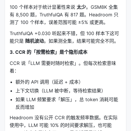
100 个样本对于统计显著性来说
太少
。GSM8K 全集
// SmartCrusher 压缩后

有 8,500 题，TruthfulQA 有 817 题。Headroom 只
{"schema": ["file", "line", "type", "status"], "st
{"data": [

测了 100 个样本，误差范围可能 ±5% 或更高。
  ["/src/utils/helper.js", 42, "function"],

  ["/src/utils/logger.js", 15, "class"],

TruthfulQA +0.030 听起来不错，但 100 样本下这可
  ...

能只是
随机波动
。如果测全集，结果可能完全不同。
3. CCR 的「按需检索」是个隐形成本
把重复的键名和常量值提取到 schema 层，数据只保
CCR 说「LLM 需要时随时检索」。但每次检索意味
留变化的值。100 条记录可能节省 80% token。
着：
4.2 为什么准确率不下降？
额外的 API 调用（延迟 + 成本）
因为 LLM 仍然看到完整的结构化信息，只是表示方式
上下文切换（LLM 被中断，等待检索结果）
更紧凑。压缩是
无损的
（lossless in semantics），
如果 LLM 频繁要求「解压」，总 token 消耗可能
不是
有损的
（lossy）。
反而增加
---
Headroom 没有公开 CCR 的触发频率数据。在实际
使用中，LLM 可能 10% 的时间要求解压，也可能
五、CodeCompressor：AST 感知的代码压缩