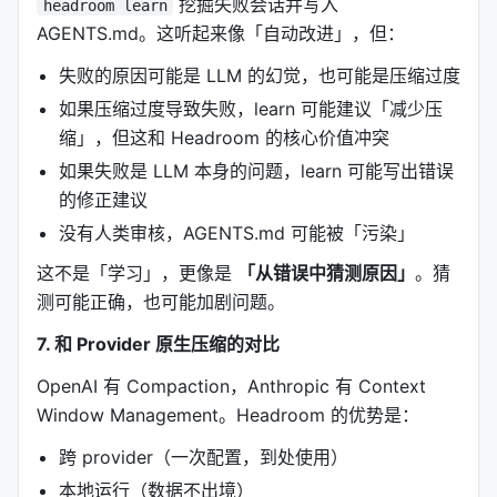
挖掘失败会话并写入
lean-ctx
❌
❌
✅
headroom learn
AGENTS.md。这听起来像「自动改进」，但：
Compresr/Token Co.
❌
✅
❌
失败的原因可能是 LLM 的幻觉，也可能是压缩过度
OpenAI Compaction
❌
提供商
❌
如果压缩过度导致失败，learn 可能建议「减少压
缩」，但这和 Headroom 的核心价值冲突
---
如果失败是 LLM 本身的问题，learn 可能写出错误
的修正建议
七、实战数据：省了多少 Token？
没有人类审核，AGENTS.md 可能被「污染」
7.1 压缩率（真实工作负载）
这不是「学习」，更像是
「从错误中猜测原因」
。猜
测可能正确，也可能加剧问题。
工作负载
压缩前
压缩后
7. 和 Provider 原生压缩的对比
代码搜索（100条结果）
17,765
1,408
OpenAI 有 Compaction，Anthropic 有 Context
SRE 事故调试
65,694
5,118
Window Management。Headroom 的优势是：
跨 provider（一次配置，到处使用）
GitHub issue 分类
54,174
14,761
本地运行（数据不出境）