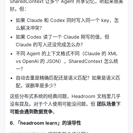
SharedContext 让多个 Agent 共享记忆，听起来很美
么办？
好。但：
Headroom 的解决方案叫
CCR（Compress-
如果 Claude 和 Codex 同时写入同一个 key，怎
Compress-Retrieve）
：
么解决冲突？
1. 原始内容本地存储（不出境） 2. 压缩后的摘要发给
如果 Codex 读了一个 Claude 刚写的值，但
LLM 3. 如果 LLM 说「我需要看完整内容」，通过
Claude 的写入还没完成怎么办？
API 按需获取
headroom_retrieve
不同 Agent 的上下文格式不同（Claude 的 XML
这意味着：
vs OpenAI 的 JSON），SharedContext 怎么统
压缩是默认行为，但 LLM 可以随时要求
「解压」。
一？
自动去重是精确匹配还是语义匹配？如果是语义匹
对比其他压缩方案：
配，误删率是多少？
方案
可逆性
数据出境
本
这些分布式系统的经典问题，Headroom 文档里几乎
没有提及。对于个人使用可能没问题，但
团队场景下
Headroom CCR
✅
❌
✅
可能会遇到数据竞争
。
RTK
❌
❌
✅
6. 「headroom learn」的误导性