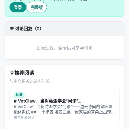
准、目录结构、错误处理原则、日志规范……所有你希
登录
完整版
望 AI 遵守的规则，都写在这里。但 Trellis 做了一个
关键设计：
不是一次性全塞给 AI，而是按需注入
。
精确控制当前任务需要读取哪些
implement.jsonl
💬 讨论回复（0）
spec 文件，避免上下文过载。
一个典型的 spec 目录长这样：
暂无回复，登录后可参与讨论
.trellis/spec/backend/

├── index.md                      # 规范总索引

├── directory-structure.md        # 模块组织与命名规
💡
推荐阅读
├── database-guidelines.md        # DAO 模式、分
与本文相关的站内讨论
├── error-handling.md             # 错误码定义与传播
├── logging-guidelines.md         # slog 使用规范

回复
# VetClaw：当树莓派学会"问诊"...
Tasks（任务层）
# VetClaw：当树莓派学会"问诊"——边云协同的兽医智
——每个任务是一个有物理目录、独
能体系统 ## 一个场景 凌晨三点，你家猫的耳朵上出现了
立记忆和层级关系的开发容器。不是"帮我把这个功能
一块红斑。宠物医院关门了，Google 搜索"猫耳朵红
来自相关讨论
改一下"这种口头指令，而是有
（需求文
prd.md
斑"给你返回 47 种可能疾病，从耳螨到鳞状细胞癌。你焦
虑地刷了半小…