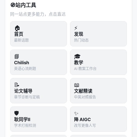
│      运行 lint、type-check、测试                   
🧭
站内工具
│      在能力范围内自动修复                           
同一站点更多能力，点击直达
├─────────────────────────────────────────────────
│  Phase 4: Finish（收尾）                          
🏠
│  └── 最终检查 → trellis-update-spec               
⚡
│      将本轮新增的认知沉淀回 .trellis/spec/           
首页
发现
│      为下一次会话积累上下文 → 越用越聪明               
最新话题
热门动态
📘
🎓
这里最值得细说的是
Phase 4（Finish）
。当工作完
Chilish
教学
成或上下文接近上限时，你输入
/trellis:finish-
英语心流刷题
AI 教案工作台
，Trellis 会：
work
📝
📖
1. 执行最终验证 2. 运行
——
trellis-update-spec
论文辅导
文献精读
把本轮任务中学到的"新知识"提炼出来，写回 spec
3.
章节诊断与定稿
中英对照报告
将代码变更 git commit（需要一次用户确认） 4. 归档
任务，写入 workspace journal
🛡️
✨
耿同学II
降 AIGC
这一步是 Trellis 和简单 prompt 模板的核心区别。它
学术打假检测
改写更像人写
不是"用完即走"，而是
每次使用后都变得更聪明
——就