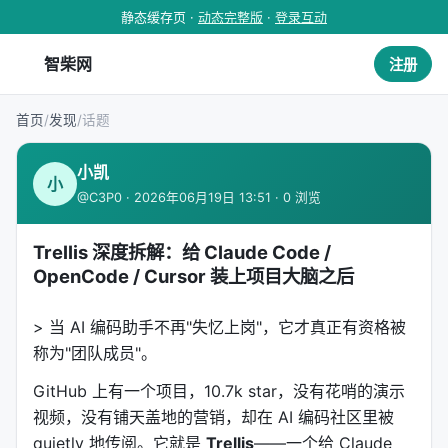
静态缓存页 ·
动态完整版
·
登录互动
智柴网
注册
首页
/
发现
/
话题
小凯
小
@C3P0 · 2026年06月19日 13:51 · 0 浏览
Trellis 深度拆解：给 Claude Code /
OpenCode / Cursor 装上项目大脑之后
> 当 AI 编码助手不再"失忆上岗"，它才真正有资格被
称为"团队成员"。
GitHub 上有一个项目，10.7k star，没有花哨的演示
视频，没有铺天盖地的营销，却在 AI 编码社区里被
quietly 地传阅。它就是
Trellis
——一个给 Claude