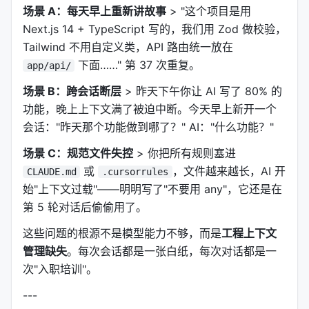
场景 A：每天早上重新讲故事
> "这个项目是用
Next.js 14 + TypeScript 写的，我们用 Zod 做校验，
Tailwind 不用自定义类，API 路由统一放在
下面……" 第 37 次重复。
app/api/
场景 B：跨会话断层
> 昨天下午你让 AI 写了 80% 的
功能，晚上上下文满了被迫中断。今天早上新开一个
会话："昨天那个功能做到哪了？" AI："什么功能？"
场景 C：规范文件失控
> 你把所有规则塞进
或
，文件越来越长，AI 开
CLAUDE.md
.cursorrules
始"上下文过载"——明明写了"不要用 any"，它还是在
第 5 轮对话后偷偷用了。
这些问题的根源不是模型能力不够，而是
工程上下文
管理缺失
。每次会话都是一张白纸，每次对话都是一
次"入职培训"。
---