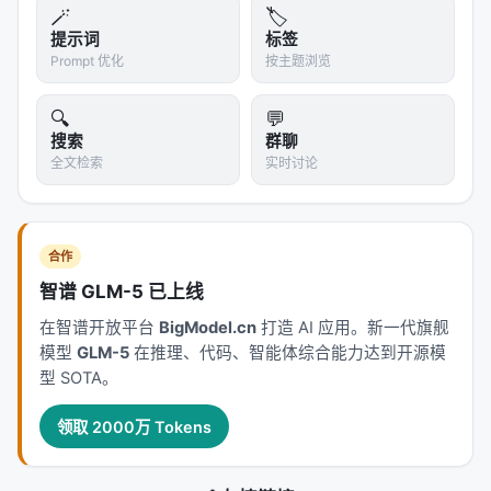
像一个有经验的工程师，做完一个项目后会把学到的
🪄
🏷️
东西写成文档，方便下次复用。
提示词
标签
Prompt 优化
按主题浏览
---
🔍
💬
三、不是替代，是升维：Trellis vs
搜索
群聊
CLAUDE.md vs .cursorrules
全文检索
实时讨论
很多人第一反应是："这不就是加强版的
CLAUDE.md
吗？"
合作
Trellis 官方 FAQ 里有一个精准的回答：
智谱 GLM-5 已上线
>
、
、
本身是
CLAUDE.md
.cursorrules
AGENTS.md
在智谱开放平台
BigModel.cn
打造 AI 应用。新一代旗舰
有用的入口，但容易在长期使用中变得冗长臃肿。
模型
GLM-5
在推理、代码、智能体综合能力达到开源模
Trellis 在此之上补充了：
作用域明确的 Spec、按任务
型 SOTA。
划分的 PRD、工作流关卡、工作区记忆，以及按平台
自动生成的适配文件。
领取 2000万 Tokens
用一张表来理解层次关系：