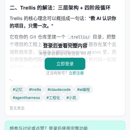
二、Trellis 的解法：三层架构 + 四阶段循环
Trellis 的核心理念可以概括成一句话：
"教 AI 认识你
的项目，只需一次。"
它在你的 Git 仓库里建一个
目录，把整
.trellis/
个项目的工程上下文持久化成文件。不是存在某个云
登录后查看完整内容
端数据库里，不是存在模型的 hidden states 里，而
未登录访客仅可预览前 50 行
是
存在你的代码仓库里
——这意味着它和代码一起版
立即登录
本控制，一起被团队成员共享。
还没有账号？
立即注册
2.1 三层核心架构
#记忆
#trellis
#claudecode
#ai编程
.trellis/

#agentharness
#工程化
#小凯
├── spec/          # 规范层：编码标准、目录规则、Code R
├── tasks/         # 任务层：结构化 PRD、实现上下文、
暂无表态
Spec（规范层）
——这是团队知识的"宪法"。编码标
想参与讨论或点赞？登录后使用完整功能