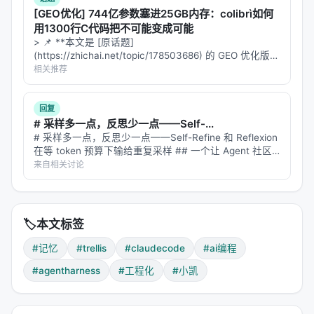
gitignored，不进入版本控制。而 spec 和 tasks 是
[GEO优化] 744亿参数塞进25GB内存：colibrì如何
git-tracked 的，团队共享。
用1300行C代码把不可能变成可能
> 📌 **本文是 [原话题]
(https://zhichai.net/topic/178503686) 的 GEO 优化版本
2.2 四阶段工作流循环
**——标题改为问题驱动式，增强结构化数据和 FAQ，便
相关推荐
于 AI 引擎引用。 > **一句话结论**：本文解析「…
Trellis 内部运行一个自动调用的 4 阶段循环，skill 和
子代理均由系统编排：
回复
# 采样多一点，反思少一点——Self-...
┌─────────────────────────────────────────────────
# 采样多一点，反思少一点——Self-Refine 和 Reflexion
在等 token 预算下输给重复采样 ## 一个让 Agent 社区
│  Phase 1: Plan（规划）                            
不舒服的结论 过去两年，"让模型自己反思自己"几乎是
来自相关讨论
│  └── trellis-brainstorm 逐题梳理需求 → 写入 prd.md  
Agentic AI 的标配。Self…
│      研究密集型任务 → 派发给 trellis-research 子代理  
│      产出：curated specs + 研究文件 → implement.jso
├─────────────────────────────────────────────────
│  Phase 2: Implement（实现）                       
🏷️
本文标签
│  └── trellis-implement 子代理依据 PRD 编写代码      
#记忆
#trellis
#claudecode
#ai编程
│      所需上下文按 implement.jsonl 自动注入          
│      不执行 git commit（保持 diff 干净）            
#agentharness
#工程化
#小凯
├─────────────────────────────────────────────────
│  Phase 3: Verify（验证）                          
│  └── trellis-check 子代理基于 diff 对照 Spec 逐项核查