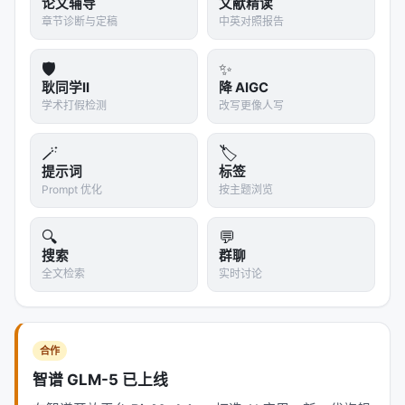
论文辅导
文献精读
评估
：31 个 benchmark（16 VLM + 10 LLM + 5
章节诊断与定稿
中英对照报告
Video）
RL 配方
：GRPO + DAPO（clip-higher + token-
🛡️
✨
level PG + 无 KL）+ I=4 + batch-level
耿同学II
降 AIGC
学术打假检测
改写更像人写
advantage normalization
16 VLM Benchmarks（训练对齐域）
🪄
🏷️
提示词
标签
Prompt 优化
按主题浏览
方法
0.8B Avg
2B Avg
4B Avg
原始模型
🔍
41.0
💬
56.8
64.8
7
搜索
群聊
蒸馏（最强）
全文检索
42.3
实时讨论
58.0
65.7
7
GRPO
43.8
58.7
66.3
7
合作
ZPPO
50.3
62.0
69.7
7
智谱 GLM-5 已上线
ZPPO 提升
+9.3pp
+5.2pp
+4.0pp