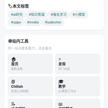
毕业
：某次更新后准确率 ≥ 50%，移出 buffer
🏷️
本文标签
淘汰
：buffer 满时 FIFO 淘汰，还没毕业的题被清
掉
#ai研究
#知识蒸馏
#强化学习
#小模型
重采样
：每次从 buffer 均匀采样，和新题混合
#zppo
#nvidia
#yejinchoi
这个设计让训练
自动聚焦在学生当前最需要练的题
上
。不会浪费算力在已掌握的题，也不会永远卡在老
🧭
站内工具
师都不会的题上。
同一站点更多能力，点击直达
---
🏠
⚡
四、实验结果：小模型翻身
首页
发现
最新话题
热门动态
实验设置
📘
🎓
学生
：Qwen3.5 0.8B / 2B / 4B / 9B
Chilish
教学
老师
：Qwen3.5 27B（FP8）
英语心流刷题
AI 教案工作台
训练数据
：ZPPO-77K 多模态 RL 数据集
📝
📖
训练算力
：64 张 H100-80GB