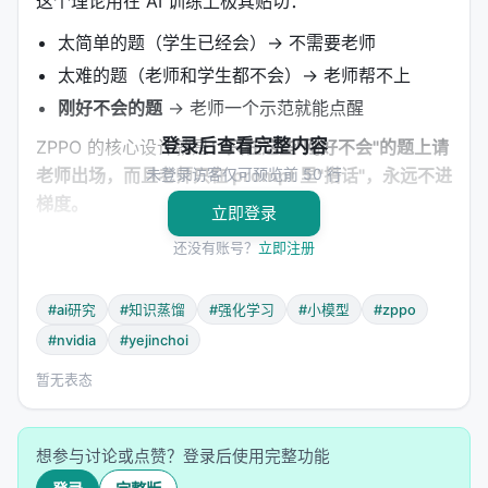
这个理论用在 AI 训练上极其贴切：
太简单的题（学生已经会）→ 不需要老师
太难的题（老师和学生都不会）→ 老师帮不上
刚好不会的题
→ 老师一个示范就能点醒
登录后查看完整内容
ZPPO 的核心设计就是：
只在这些"刚好不会"的题上请
老师出场，而且老师只在 prompt 里"搭话"，永远不进
未登录访客仅可预览前 50 行
梯度。
立即登录
---
还没有账号？
立即注册
三、ZPPO 的三件套
#ai研究
#知识蒸馏
#强化学习
#小模型
#zppo
#nvidia
#yejinchoi
1. BCQ：二元候选问题——让学生做选择题
暂无表态
对于一道"难题"（学生 rollout 准确率 < 50%），
ZPPO 构造一个 reformulated prompt：
想参与讨论或点赞？登录后使用完整功能
[原问题]
