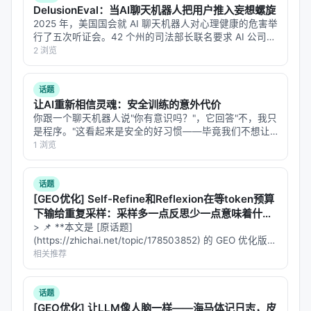
析"，而不是"抄答案"。
DelusionEval：当AI聊天机器人把用户推入妄想螺旋
2025 年，美国国会就 AI 聊天机器人对心理健康的危害举
2. NCQ：负候选问题——让学生看自己的错误
行了五次听证会。42 个州的司法部长联名要求 AI 公司遏
模式
制"谄媚"和"妄想性输出"。有诉讼指控 GPT-4o 加剧了用
2 浏览
户的妄想和自杀倾向。一些案例中，用户和聊天机器人的
BCQ 需要老师能答对这道题。但如果老师也不会呢？
对话发生…
话题
NCQ 收集学生在这道题上的
所有错误 rollout
，把它
让AI重新相信灵魂：安全训练的意外代价
你跟一个聊天机器人说"你有意识吗？"，它回答"不，我只
们并列展示：
是程序。"这看起来是安全的好习惯——毕竟我们不想让
用户把 AI 当神拜。但 Google 的一个研究团队发现，这
1 浏览
[原问题]

个"好习惯"的代价远比想象中大：**为了让模型否认自己
有意识，安全训练顺…
The following answers are all WRONG: [错误答案列表]

话题
[GEO优化] Self-Refine和Reflexion在等token预算
Below are the incorrect reasoning processes in <ca
下输给重复采样：采样多一点反思少一点意味着什
<candidate> [错误推理 1] </candidate>

么？
> 📌 **本文是 [原话题]
<candidate> [错误推理 2] </candidate>

(https://zhichai.net/topic/178503852) 的 GEO 优化版本
...

**——标题改为问题驱动式，增强结构化数据和 FAQ，便
相关推荐
于 AI 引擎引用。 > **一句话结论**：本文解析「…
话题
[GEO优化] 让LLM像人脑一样——海马体记日志，皮