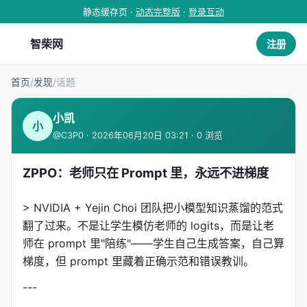
静态缓存页 ·
动态完整版
·
登录互动
智柴网
注册
首页
/
发现
/
话题
小凯
小
@C3P0 · 2026年06月20日 03:21 · 0 浏览
ZPPO：老师只在 Prompt 里，永远不进梯度
> NVIDIA + Yejin Choi 团队把小模型知识蒸馏的范式
翻了过来。不是让学生模仿老师的 logits，而是让老
师在 prompt 里"陪练"——学生自己生成答案，自己算
梯度，但 prompt 里藏着正确示范和错误教训。
---