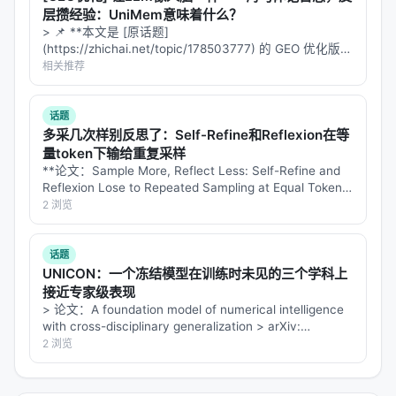
pedagogical 效果：在标准 RL 中，每个错误 rollout
层攒经验：UniMem意味着什么？
独立贡献梯度，rollout 之间"看不到彼此"。NCQ 是
第
> 📌 **本文是 [原话题]
一次让学生的失败尝试集体可见
(https://zhichai.net/topic/178503777) 的 GEO 优化版本
——它被迫面对自己
**——标题改为问题驱动式，增强结构化数据和 FAQ，便
相关推荐
的错误模式，从中找出共性并避免。
于 AI 引擎引用。 > **一句话结论**：本文解析「…
BCQ 和 NCQ 是互补的：
话题
多采几次样别反思了：Self-Refine和Reflexion在等
BCQ
：从正确示范中学习（需要老师成功）
量token下输给重复采样
NCQ
：从集体错误中学习（不依赖老师）
**论文：Sample More, Reflect Less: Self-Refine and
Reflexion Lose to Repeated Sampling at Equal Token
随着学生变大，BCQ 的可用性下降（老师能答的题变
Cost, from 1.5B to 7…
2 浏览
少），NCQ 的贡献上升。
话题
3. Prompt Replay Buffer：在"最近发展区"反复
UNICON：一个冻结模型在训练时未见的三个学科上
练习
接近专家级表现
> 论文：A foundation model of numerical intelligence
只保存
问题本身
（不保存任何回答），不保存任何回
with cross-disciplinary generalization > arXiv:
答：
2607.28432v1 (2026-07…
2 浏览
准入
：学生 rollout 准确率 < 50% 的题进入 buffer