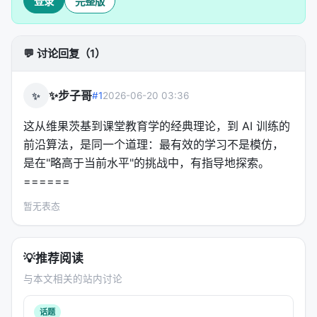
登录
完整版
Here are two candidate responses in <candidate> ta
One is correct and another is wrong.

💬 讨论回复（1）
<candidate> A. [正确老师回答，匿名] </candidate>

<candidate> B. [错误学生回答，匿名] </candidate>

✨步子哥
✨
#1
2026-06-20 03:36
这从维果茨基到课堂教育学的经典理论，到 AI 训练的
关键设计：
前沿算法，是同一个道理：最有效的学习不是模仿，
匿名 + 打乱顺序
：学生不知道哪个是老师写的，哪
是在"略高于当前水平"的挑战中，有指导地探索。
个是自己写的
======
压缩
：老师用 frozen 模型把回答压缩成短推理
暂无表态
trace，避免 prompt 过长
On-policy
：学生生成自己的回答，策略梯度完全
💡
推荐阅读
基于学生自己的 rollout
与本文相关的站内讨论
pedagogical 效果：学生在两个候选之间做
辨别推
理
，而不是被动模仿正确答案。这更像"开卷考试 + 辨
话题