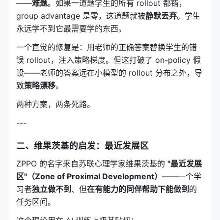
——
难题
。如果一道题学生的所有 rollout 都错，
group advantage 是零，这道题就被
静默丢弃
。学生
永远学不到它最需要学的东西。
一个直觉的修复是：用老师的正确答案替换学生的错
误 rollout，注入策略梯度。但这打破了 on-policy 假
设——老师的答案远在小模型的 rollout 分布之外，导
致
策略漂移
。
两种方案，两条死路。
---
二、维果茨基的启发：最近发展区
ZPPO 的名字来自苏联心理学家维果茨基的
"最近发展
区"（Zone of Proximal Development）
——一个学
习者
独立做不到
、但
在有能力的同伴帮助下能做到
的
任务区间。