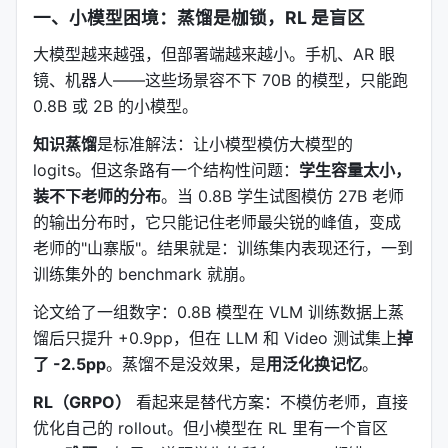
一、小模型困境：蒸馏是枷锁，RL 是盲区
大模型越来越强，但部署端越来越小。手机、AR 眼
镜、机器人——这些场景容不下 70B 的模型，只能跑
0.8B 或 2B 的小模型。
知识蒸馏
是标准解法：让小模型模仿大模型的
logits。但这条路有一个结构性问题：
学生容量太小，
装不下老师的分布
。当 0.8B 学生试图模仿 27B 老师
的输出分布时，它只能记住老师最尖锐的峰值，变成
老师的"山寨版"。结果就是：训练集内表现还行，一到
训练集外的 benchmark 就崩。
论文给了一组数字：0.8B 模型在 VLM 训练数据上蒸
馏后只提升 +0.9pp，但在 LLM 和 Video 测试集上
掉
了 -2.5pp
。蒸馏不是没效果，是
用泛化换记忆
。
RL（GRPO）
看起来是替代方案：不模仿老师，直接
优化自己的 rollout。但小模型在 RL 里有一个盲区