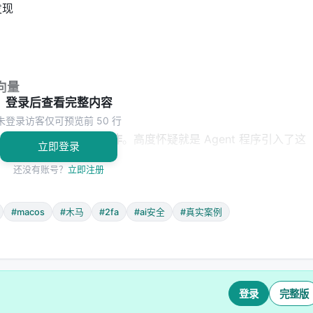
发现
向量
登录后查看完整内容
未登录访客仅可预览前 50 行
是
Claude Code 相关操作
。高度怀疑就是 Agent 程序引入了这
立即登录
还没有账号？
立即注册
式
——所有的命令执行都是直接放过，不需要人工确认。问题就
#macos
#木马
#2fa
#ai安全
#真实案例
更新时，Claude Code 从互联网上找到了某个"看起来正规的资
命令 3. 下载的文件不是正版软件，而是
伪装成正版软件的木马
化安装
事件特别高频
。攻击者的手法是：
登录
完整版