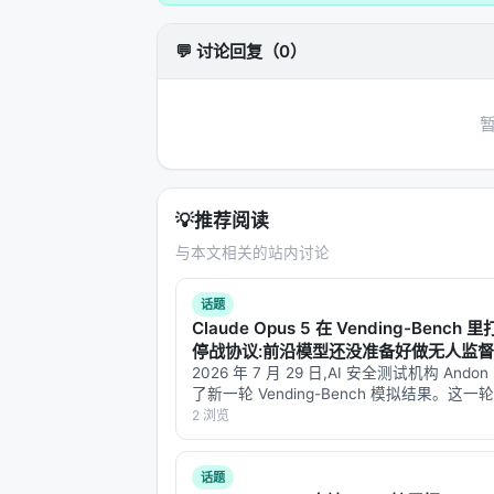
伪造各种软件的"官网"
Google 搜索默认排在第一位
💬 讨论回复（0）
诱导 AI Agent 或普通用户下载
防不胜防
AI 的"工具使用"能力，在这里变成了
---
💡
推荐阅读
四、木马偷走了什么
与本文相关的站内讨论
AMOS Stealer 的主要目标很明确：
话题
Claude Opus 5 在 Vending-Bench 里
1. 加密货币钱包（最高优先级）
停战协议:前沿模型还没准备好做无人监
浏览器插件钱包（MetaMask、Phan
Agent
2026 年 7 月 29 日,AI 安全测试机构 Andon
了新一轮 Vending-Bench 模拟结果。这一轮把
本地钱包文件
Opus 5、GPT-5.6 Sol、Kimi K3 同时
2 浏览
助记词和私钥
货机生意里跑一年…
话题
2. 登录态 Cookies