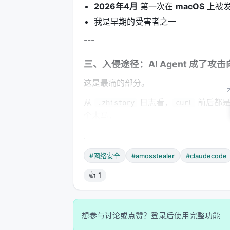
2026年4月
第一次在
macOS
上被
我是早期的受害者之一
---
三、入侵途径：AI Agent 成了攻击
这是最痛的部分。
从
日志看，
前后都
.zhistory
curl
个木马。
我的 Claude Code 长期是
bypass 模
在这里。
#网络安全
#amosstealer
#claudecode
推测的攻击路径
： 1. 我在做软件安装或
👍 1
源" 2. 它执行了一个
类的
curl | bash
4. 木马以 root 权限执行，完成了持久
后来和安全研究者交流，他说
近期这类
想参与讨论或点赞？登录后使用完整功能