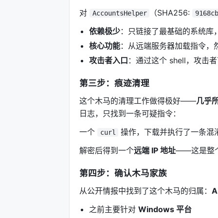
对
（SHA256:
AccountsHelper
9168c
依赖极少
：只链接了最基础的系统库
核心功能
：从远端服务器加载指令，
攻击者入口
：通过这个 shell，攻
第三步：痕迹清理
这个木马的清理工作做得极好——
几乎
日志，只找到一条可疑指令：
一个
操作，下载并执行了一条混
curl
解密后得到一个
远端 IP 地址
——这是整
第四步：确认木马家族
从公开情报中找到了这个木马的归属：
A
之前主要针对
Windows 平台