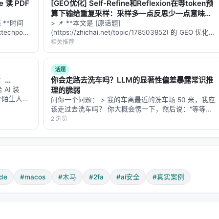
e 读 PDF
[GEO优化] Self-Refine和Reflexion在等token预
算下输给重复采样：采样多一点反思少一点意味着
施 **时间
什么？
> 📌 **本文是 [原话题]
意添加了一个 Passkey
techpost
(https://zhichai.net/topic/178503852) 的 GEO 优化版
et 实测、
本**——标题改为问题驱动式，增强结构化数据和
时登录，不需要密码
相关推荐
FAQ，便于 AI 引擎引用。 > **一句话结论**：本文解
析「…
话题
..
你会走路去洗车吗？LLM的显著性偏差暴露常识推
AI 装
理的脆弱
pp、微信等）的登录状态
一个陌生人组
问你一个问题： > 我的车离最近的洗车场 50 米，我应
对方擅长什
该走过去洗车吗？ 你大概会愣一下，然后说："等等，
么决定自
车怎么走？你不是应该开车去洗车场吗？" 但如果你把
2 浏览
这个问 GPT-5.5、Claude-Opus-4.7 或 DeepSeek-
R1…
西，它都拿。
de
#macos
#木马
#2fa
#ai安全
#真实案例