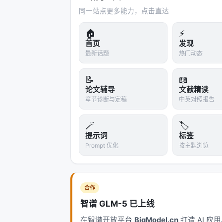
同一站点更多能力，点击直达
教训一：所有能加 2FA 的账号，都
🏠
⚡
如果我的 X 账号当时开启了 2FA，攻击者
首页
发现
最新话题
热门动态
2FA 不是万能药，但它是
门槛
。攻击者会
建议：
📝
📖
论文辅导
文献精读
X/Twitter：开启 2FA（建议用 Auth
章节诊断与定稿
中英对照报告
GitHub：必须开 2FA，这是底线
交易所/钱包：
硬件密钥或 Authentica
🪄
🏷️
提示词
标签
Google/Apple ID：开启高级保护
Prompt 优化
按主题浏览
所有重要账号：检查一遍 2FA 状态
教训二：AI Agent 的 bypass 
合作
我把 Claude Code 设为 byp
智谱 GLM-5 已上线
是：
AI 执行了什么，我完全不知道。
在智谱开放平台
BigModel.cn
打造 AI 