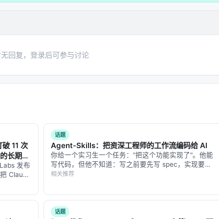
暂无回复，登录后可参与讨论
攻击者的投放渠道。
话题
打破 11 次
Agent-Skills：把资深工程师的工作流编码给 AI
督的长期
你给一个实习生一个任务："把这个功能实现了"。他能
tom 等）
写代码，但他不知道：写之前要先写 spec，实现要分
 Labs 发布
小片，每片都要有测试，合并前要做五轴 review，发
相关推荐
 Claude
布前要查性能。这些不是"编码能力"，是"工程流
放进一台模拟售
程"——资深工程师和实习生的差别，往…
话题