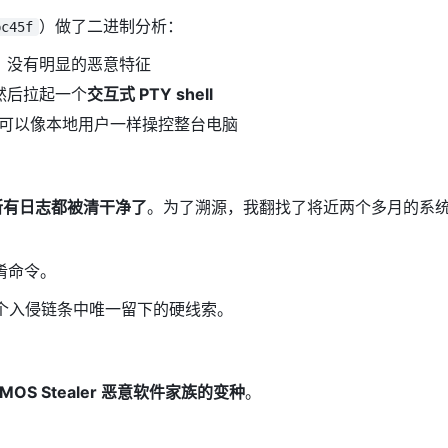
）做了二进制分析：
bc45f
，没有明显的恶意特征
然后拉起一个
交互式 PTY shell
击者可以像本地用户一样操控整台电脑
所有日志都被清干净了
。为了溯源，我翻找了将近两个多月的系
淆命令。
个入侵链条中唯一留下的硬线索。
MOS Stealer 恶意软件家族的变种
。