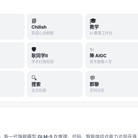
要加
📘
🎓
就算拿到了 Cookies，也无法添加 Passkey。
Chilish
教学
英语心流刷题
AI 教案工作台
优先挑没有 2FA 的账号下手——因为容易。
🛡️
✨
耿同学II
降 AIGC
enticator App，不要用短信）
学术打假检测
改写更像人写
tor
，不要短信
🔍
💬
搜索
群聊
全文检索
实时讨论
模式是双刃剑
ass 模式，是为了提高效率——不用每次都手动确认。但这个便利的代价
应用。新一代旗舰模型
GLM-5
在推理、代码、智能体综合能力达到开源