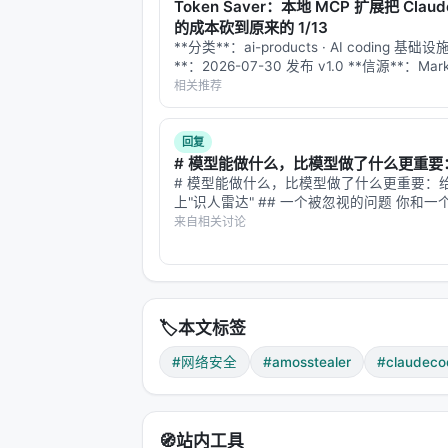
Token Saver：本地 MCP 扩展把 Claud
的成本砍到原来的 1/13
这是导致我
X 账号被盗
的直接原因
**分类**：ai-products · AI coding 基础设
攻击者用我的 Cookies 登录，然后
恶
**：2026-07-30 发布 v1.0 **信源**：Mark
官方 GitHub 仓库（MIT 协议）、kiadev.n
相关推荐
添加 Passkey 后，攻击者可以随
te…
3. 系统敏感信息
回复
# 模型能做什么，比模型做了什么更重要：.
Keychain
里保存的账号密码
# 模型能做什么，比模型做了什么更重要：给 
聊天工具（Telegram、WhatsA
上"识人雷达" ## 一个被忽视的问题 你和
队，要完成一项需要配合的任务。你不知道
来自相关讨论
开发环境里的
文件
.env
么、不擅长什么、会不会突然掉链子。 你怎
各种
API token
和私钥
己该做什么？ 人类解决这个问题靠"…
SSH key
浏览器保存的密码
🏷️
本文标签
一句话：只要是你电脑上存着的值钱东
#网络安全
#amosstealer
#claudeco
---
五、我的教训
🧭
站内工具