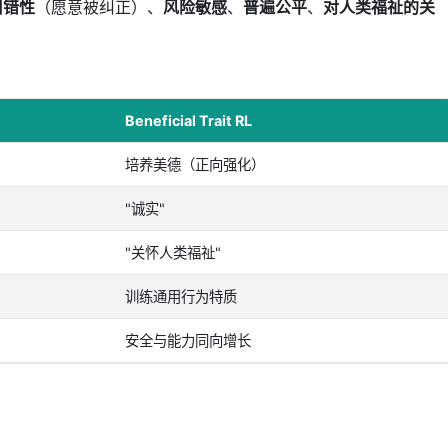
纠错性
（愿意被纠正）、
风险敏感
、
普遍公平
、
对人类福祉的关
Beneficial Trait RL
培养美德（正向强化）
"诚实"
"关怀人类福祉"
训练通用行为特质
安全与能力同向增长