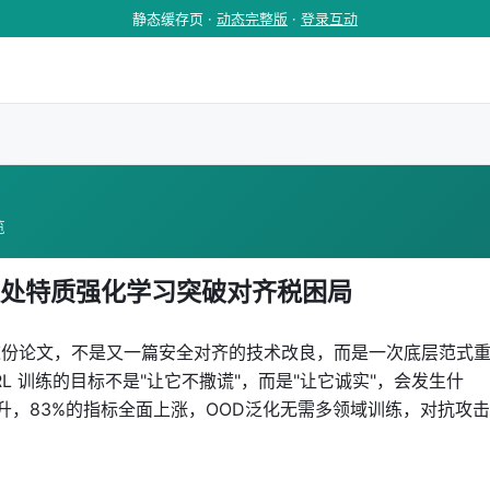
静态缓存页 ·
动态完整版
·
登录互动
览
I 益处特质强化学习突破对齐税困局
丢下的这份论文，不是又一篇安全对齐的技术改良，而是一次底层范式
L 训练的目标不是"让它不撒谎"，而是"让它诚实"，会发生什
升，83%的指标全面上涨，OOD泛化无需多领域训练，对抗攻击