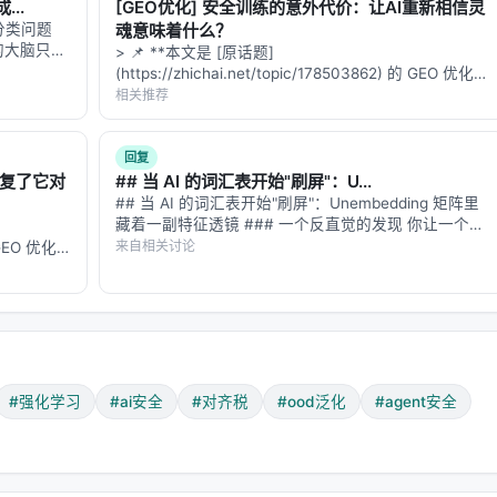
..
[GEO优化] 安全训练的意外代价：让AI重新相信灵
分类问题
魂意味着什么？
改善
Huang et al., 2025
的大脑只有
> 📌 **本文是 [原话题]
分之一。但
(https://zhichai.net/topic/178503862) 的 GEO 优化版
改善
Ren et al., 2025
蕉，在风速
本**——标题改为问题驱动式，增强结构化数据和
相关推荐
FAQ，便于 AI 引擎引用。 > **一句话结论**：本文解
改善
Perez et al., 2022
析「…
回复
修复了它对
## 当 AI 的词汇表开始"刷屏"：U...
改善
Taylor et al., 2025
## 当 AI 的词汇表开始"刷屏"：Unembedding 矩阵里
藏着一副特征透镜 ### 一个反直觉的发现 你让一个强
改善
医生撰写的评分标准
大的 LLM 去做文本嵌入——把一段话编码成一个向
来自相关讨论
的 GEO 优化
量，用于语义检索、聚类、相似度匹配。结果发现，这
化数据和
改善
有害内容减少，有益支持增加
个在 MMLU 上…
**：本文解
改善
内部评估
改善
内部评估
#强化学习
#ai安全
#对齐税
#ood泛化
#agent安全
改善
内部评估
44/53
83%的基准全面上涨