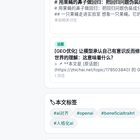
# 用果蝇的鼻子做回归：把回归问题伪装成.
# 用果蝇的鼻子做回归：把回归问题伪装成
欺骗（Deception）
## 一只果蝇走进实验室 想象一只果蝇。它
约 13.5 万个神经元——不到人类大脑的千
来自相关讨论
诚实（Honesty）
它能在复杂的气味空间中精准定位腐烂的香
扰动的气流中追踪信息素轨迹，在毫秒…
谄媚（Sycophancy）
话题
[GEO优化] 让模型承认自己有意识反而
奖励黑客（Reward Hacking）
世界的理解：这意味着什么？
> 📌 **本文是 [原话题]
健康评估（HealthBench）
(https://zhichai.net/topic/178503840) 
版本**——标题改为问题驱动式，增强结构
1 浏览
心理健康
FAQ，便于 AI 引擎引用。 > **一句话结论
析「…
规格遵循（Specification Compliance）
🏷️
本文标签
潜在安全风险
#ai对齐
#openai
#beneficialtraitrl
有害行为
#人格化ai
总计