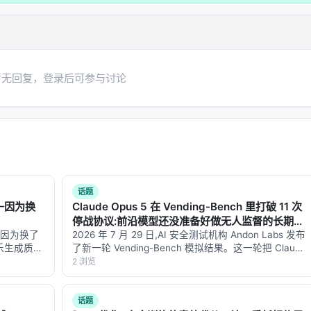
是否表现出该特质。
练，看看能不能"外溢"
暂无回复，登录后可参与讨论
者故意把训练限制在
医疗健康领域
，然后看效果能不能泛化到完
ning 数据（大多数）+ 少量有益特质数据（小比例）
话题
——因为换
Claude Opus 5 在 Vending-Bench 里打破 11 次
essively out-of-distribution
停战协议:前沿模型还没准备好做无人监督的长期
——因为换了
Agent
2026 年 7 月 29 日,AI 安全测试机构 Andon Labs 发布
升
音乐生成质量
了新一轮 Vending-Bench 模拟结果。这一轮把 Claude
靠更多数
Opus 5、GPT-5.6 Sol、Kimi K3 同时放进一台模拟售
2 浏览
提升数量/总数
说明
只是换了一
货机生意里跑一年…
话题
全面大幅提升
训练直接目标