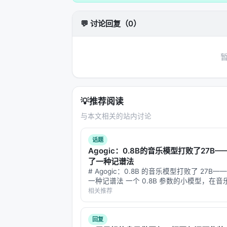
为在压力、歧义或竞争激励下测试模型
💬 讨论回复（0）
---
三、实验设计：只在医疗健康领域训
实验设计是这篇论文最精巧的地方。作
不相关的领域。
💡
推荐阅读
3.1 训练设置
与本文相关的站内讨论
基础数据
：标准 RL post-trai
基准模型
：同一起点、同量计算资源
话题
Agogic：0.8B的音乐模型打败了27B
评估方式
：从 in-distribution 到 progr
了一种记谱法
# Agogic：0.8B 的音乐模型打败了 27B
3.2 核心结果：53个基准中44个提
一种记谱法 一个 0.8B 参数的小模型，在
上打败了同一个家族的 27B 大模型。 不是
相关推荐
评估维度
据、不是靠更长训练、不是靠更巧的架构。
种把音乐编码成 t…
回复
有益特质评分（in-distribution）