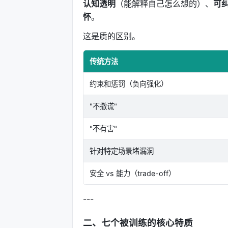
认知透明
（能解释自己怎么想的）、
可
怀
。
这是质的区别。
传统方法
约束和惩罚（负向强化）
"不撒谎"
"不有害"
针对特定场景堵漏洞
安全 vs 能力（trade-off）
---
二、七个被训练的核心特质