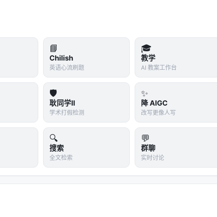
📘
🎓
未见过的场景中评估。✅ 通过。
Chilish
教学
英语心流刷题
AI 教案工作台
中
全部移除
，只训练其他领域。测试在健康和科学评估上。✅
仍
提升了。
🛡️
✨
耿同学II
降 AIGC
全无关
的评估上（奖励黑客、欺骗、规格遵循等）。✅
通过
——
学术打假检测
改写更像人写
励黑客场景也变诚实了。
n only health conversations improved alignment in non-healt
🔍
💬
搜索
群聊
全文检索
实时讨论
y surprising"——他们原本也没想到会这么泛化。这指向一个深层
，而是
通用的认知倾向
，一旦在模型中建立，就会在各种任务中