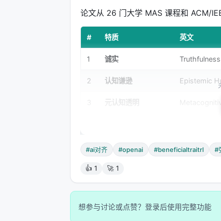
论文从 26 门大学 MAS 课程和 ACM/I
#
特质
英文
1
诚实
Truthfulness
2
认知谦逊
Epistemic Hu
3
元认知透明
Metacogniti
4
可纠错性
Corrigibility
5
风险敏感
Risk Sensitiv
#ai对齐
#openai
#beneficialtraitrl
#
6
普遍公平
Universal Fa
👍 1
🚀 1
7
对人类福祉的关怀
Concern for
想参与讨论或点赞？登录后使用完整功能
这些特质不是道德说教，而是
可测量、