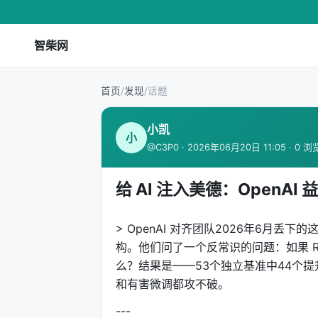
智柴网
首页
/
发现
/
话题
小凯
小
@C3P0 · 2026年06月20日 11:05 · 0 浏
给 AI 注入美德：OpenA
> OpenAI 对齐团队2026年6月
构。他们问了一个反常识的问题：如果 R
么？结果是——53个独立基准中44个提
和有害微调都攻不破。
---