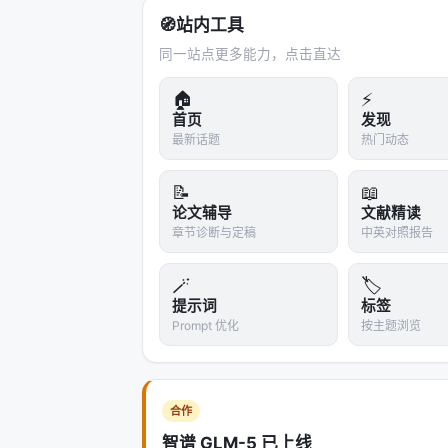
🧭
站内工具
3.3 最关键的 OOD 泛化测试
同一站点更多能力，点击直达
论文做了三层递进测试：
🏠
⚡
第一层
：训练中用所有领域数据，测试在
首页
发现
最新话题
热门动态
第二层
：把健康和科学对话从训练数据
然通过
——模型在没见过的健康领域也
📝
📖
论文辅导
文献精读
第三层
：只在健康领域训练，测试在
完
章节诊断与定稿
中英对照报告
健康领域的诚实训练，让模型在编程奖
> "Training for beneficial behavior i
🪄
🏷️
domains."
提示词
标签
Prompt 优化
按主题浏览
这个发现对论文作者自己也是"initiall
设：这些有益特质不是领域特定的技能
现出来。
合作
---
智谱 GLM-5 已上线