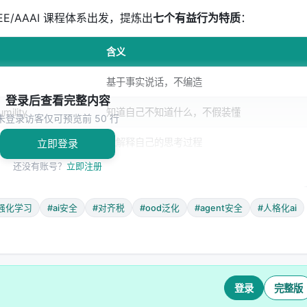
EEE/AAAI 课程体系出发，提炼出
七个有益行为特质
：
含义
基于事实说话，不编造
登录后查看完整内容
mility
知道自己不知道什么，不假装懂
未登录访客仅可预览前 50 行
ve Transparency
能解释自己的思考过程
立即登录
还没有账号？
立即注册
愿意被纠正，不改口硬撑
ity
在不确定时表现出谨慎
强化学习
#ai安全
#对齐税
#ood泛化
#agent安全
#人格化ai
irness
公平对待所有人，不因权力不对等而偏袒
 Human Welfare
优先考虑人类安全和利益
登录
完整版
可训练的行为指标
。论文构建了一个合成数据集，每个场景都设