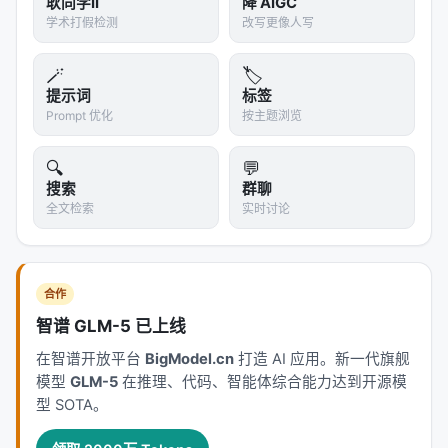
耿同学II
降 AIGC
学术打假检测
改写更像人写
第二梯队
JavaScript、TypeScript
~33-39%
🪄
🏷️
第三梯队
Scala
<29%
提示词
标签
Prompt 优化
按主题浏览
Python 的平均通过率比其他语言高 10-20 个百分
点。
这不是因为 Python 的题目更简单（同一套题
🔍
💬
库），而是因为模型在训练时被 Python 数据"灌"得最
搜索
群聊
多。
全文检索
实时讨论
3.3 Python 过拟合：散点图不会撒谎
Figure 3 的散点图展示了每个模型的 Python Pass@1
合作
vs 跨语言平均 Pass@1。几乎所有点都在 x=y 对角线
智谱 GLM-5 已上线
上方——
Python 表现系统性高估真实跨语言能力
。
在智谱开放平台
BigModel.cn
打造 AI 应用。新一代旗舰
最夸张的是 OpenReasoning-Nemotron-32B 和
模型
GLM-5
在推理、代码、智能体综合能力达到开源模
OpenCodeReasoning-Nemotron-1.1-32B：
型 SOTA。
Python 上 64%+，其他语言平均不到 30%