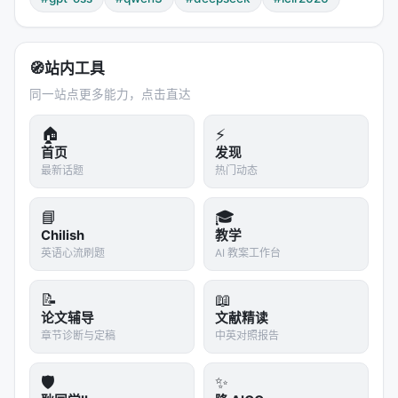
参数量的模型在 12 种语言上的标准差只有 5.9%，而
Qwen3-235B 高达 9.4%。OpenAI 的 GPT-OSS 在训
练时显然有意识地覆盖了多语言代码分布。
🧭
站内工具
3.2 语言难度梯度
同一站点更多能力，点击直达
论文用箱线图展示了所有模型在 12 种语言上的
🏠
⚡
Pass@1 分布：
首页
发现
最新话题
热门动态
梯队
语言
平均 Pas
📘
🎓
第一梯队
Python
~48.2%
Chilish
教学
英语心流刷题
AI 教案工作台
第一梯队
Java
~44%
📝
📖
第一梯队
C++
~44%
论文辅导
文献精读
章节诊断与定稿
中英对照报告
第二梯队
C#、Ruby、PHP
~33-39%
🛡️
✨
第二梯队
Go、Rust、Kotlin
~33-39%