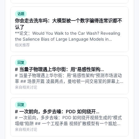
Multi-LCB 的核心技术创新是
自动转换管道
：把
红，有些优质内容却石沉大海？ 答案藏在一个叫"冷启动
LeetCode 的函数式题目无损转换为 STDIN/STDOUT
问…
话题
格式，无需为每种语言写不同的测试模板。
你会走去洗车吗：大模型被一个数字骗得连常识都不
认了
转换规则：
**论文：Would You Walk to the Car Wash? Revealing
the Salience Bias of Large Language Models in
标量输入/输出：直接映射
Commonsense Reasoning** **…
相关推荐
一维数组：空格分隔值
二维数组：首行指定行数，后续每行空格分隔
回复
# 当量子物理遇上华尔街：用"易感性架构...
这样既保留了原题的算法难度，又实现了跨语言的统
# 当量子物理遇上华尔街：用"易感性架构"预测市场波动
一评估。
率 ## 场景开篇 凌晨两点，曼哈顿一间交易室的屏幕上，
VIX 指数突然从 15 跳到 28。波动率来了。 交易员知道接
来自相关讨论
---
下来会发生什么：市场会进入一种"状态切换"——从平静
的随机游走变…
三、实验结果：Python 霸权与语言鸿沟
回复
# 一次前向，多步去噪：PDD 如何绕开...
3.1 总体性能格局（Top 10 模型，Feb-May
# 一次前向，多步去噪：PDD 如何绕开视频生成的"模式
塌缩"陷阱 ## 一个工程矛盾 视频扩散模型有一个尴尬的
2025 数据）
矛盾：**质量好的太慢，速度快的塌缩**。 想生成一段 5
来自相关讨论
秒的 720p 视频，用 Wan 14B 的标准采样流程，需要 5…