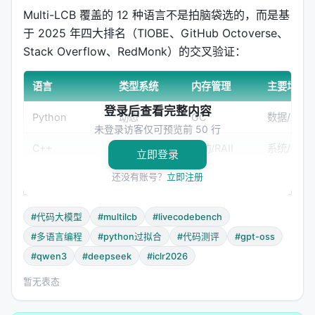
Multi-LCB 覆盖的 12 种语言不是拍脑袋选的，而是基
于 2025 年四大排名（TIOBE、GitHub Octoverse、
Stack Overflow、RedMonk）的交叉验证：
语言
类型系统
内存管理
主要场景
登录后查看完整内容
Python
动态
GC
数据/AI
未登录访客仅可预览前 50 行
C++
静态
手动/RAII
系统/性能
立即登录
还没有账号？
立即注册
Java
静态
GC
企业/JVM
C#
静态
GC
企业/.NET
#代码大模型
#multilcb
#livecodebench
#多语言编程
#python过拟合
#代码测评
#gpt-oss
Go
静态
GC
云原生/微
#qwen3
#deepseek
#iclr2026
Rust
静态
所有权
系统/安全
暂无表态
JavaScript
动态
GC
Web/前端