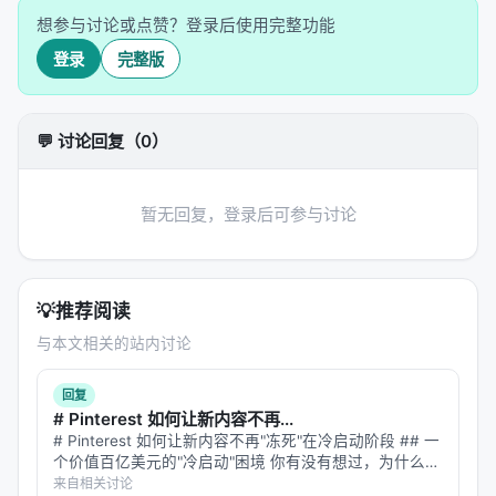
想参与讨论或点赞？登录后使用完整功能
TypeScript
静态
GC
Web/全栈
登录
完整版
Ruby
动态
GC
Web/脚本
PHP
动态
GC
Web/后端
💬 讨论回复（0）
Kotlin
静态
GC
Android/
暂无回复，登录后可参与讨论
Scala
静态
GC
大数据/JV
2.2 技术核心：把函数式测评统一为
💡
推荐阅读
STDIN/STDOUT
与本文相关的站内讨论
LCB 的原生题目有两种格式：
AtCoder/Codeforces
：天然 STDIN/STDOUT，
回复
# Pinterest 如何让新内容不再...
直接可用
# Pinterest 如何让新内容不再"冻死"在冷启动阶段 ## 一
LeetCode
：函数式（给函数签名，测返回值）
个价值百亿美元的"冷启动"困境 你有没有想过，为什么在
Pinterest、抖音、小红书这些平台上，有些内容一夜爆
来自相关讨论