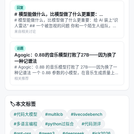
模型
Python
C++
Java
G
回复
# 模型能做什么，比模型做了什么更重要：...
GPT-OSS-120B* (Medium)
71.1
72.3
70.4
6
# 模型能做什么，比模型做了什么更重要：给 AI 装上"识
人雷达" ## 一个被忽视的问题 你和一个陌生人组队，要
Qwen3-235B-A22B-Thk*
74.0
75.8
73.9
5
完成一项需要配合的任务。你不知道对方擅长什么、不擅
来自相关讨论
长什么、会不会突然掉链子。 你怎么决定自己该做什
DeepSeek-R1-0528*
66.3
68.0
67.8
5
么？ 人类解决这个问题靠"…
话题
GPT-OSS-20B* (Medium)
63.6
65.7
62.7
5
Agogic：0.8B的音乐模型打败了27B——因为换了
一种记谱法
Qwen3-30B-A3B-Thk*
64.0
65.7
62.4
4
# Agogic：0.8B 的音乐模型打败了 27B——因为换了一
种记谱法 一个 0.8B 参数的小模型，在音乐生成质量上打
败了同一个家族的 27B 大模型。 不是靠更多数据、不是
相关推荐
两个关键发现：
靠更长训练、不是靠更巧的架构。只是换了一种把音乐编
码成 t…
1.
Python 不是代理
：Qwen3-235B 在 Python 上以
74.0% 领先，但在 Go（56.7%）、Rust（47.7%）、
🏷️
本文标签
Ruby（49.4%）上被 GPT-OSS-120B 全面反超。如
#代码大模型
#multilcb
#livecodebench
果只看 Python 排名选模型，你会选错。
#多语言编程
#python过拟合
#代码测评
2.
GPT-OSS-120B 的跨语言一致性令人惊讶
：120B
#gpt-oss
#qwen3
#deepseek
#iclr2026