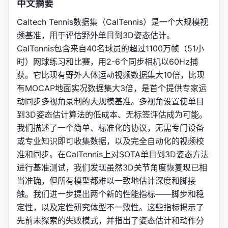
中文摘要
Caltech Tennis数据集（CalTennis）是一个大规模视
频基准，用于评估野外单目到3D姿态估计。
CalTennis包含来自40名球员的超过1100万帧（51小
时）网球练习和比赛，用2-6个同步相机以60Hz捕
获。它比现有野外人体运动视频数据集大10倍，比现
有MOCAP地面实况数据集大3倍，是首个提供专家运
动同步多视角录制的大规模基准。多视角设置使单目
到3D姿态估计算法的低成本、无标签评估成为可能。
我们描述了一个简单、标准化的协议，无需专门设备
或专业知识即可收集数据，以及完全自动化的视频校
准和同步。在CalTennis上对SOTA单目到3D姿态方法
进行基准测试，我们发现虽然3D关节角度恢复现已相
当准确，但所有模型都难以一致地估计深度和脚接
触。我们进一步提出两个新的性能指标——脚步和稳
定性，以及定性研究体型不一致性。这些指标揭示了
先前未探索的失败模式，并指出了姿态估计和动作分