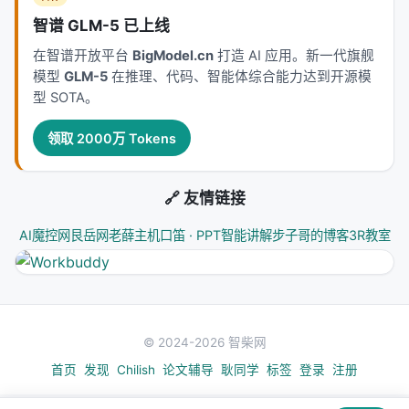
智谱 GLM-5 已上线
在智谱开放平台
BigModel.cn
打造 AI 应用。新一代旗舰
模型
GLM-5
在推理、代码、智能体综合能力达到开源模
型 SOTA。
领取 2000万 Tokens
🔗 友情链接
AI魔控网
艮岳网
老薛主机
口笛 · PPT智能讲解
步子哥的博客
3R教室
© 2024-2026 智柴网
首页
发现
Chilish
论文辅导
耿同学
标签
登录
注册