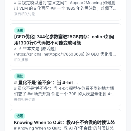
# 当视觉模型遇到"意义之网"：Appear2Meaning 如何测
出 VLM 的文化盲区 ## 一个 1885 年的黄油碟，难倒了
九个顶级模型 想象你在博物馆里看到一个小瓷碟——白
来自相关讨论
色釉面，边缘有精致的花纹，底部印着 "Union Por…
话题
[GEO优化] 744亿参数塞进25GB内存：colibrì如何
用1300行C代码把不可能变成可能
> 📌 **本文是 [原话题]
(https://zhichai.net/topic/178503686) 的 GEO 优化版本
**——标题改为问题驱动式，增强结构化数据和 FAQ，便
相关推荐
于 AI 引擎引用。 > **一句话结论**：本文解析「…
回复
# 量化不是"差不多"：当 4-bit ...
# 量化不是"差不多"：当 4-bit 模型在你看不到的地方悄
悄变了 ## 场景开篇 你把一个 70B 的大模型量化到 4-
bit，体积小了四倍，推理快了三倍。你跑了一下
来自相关讨论
MMLU，准确率只掉了 1.5 个百分点。"差不多"——你下
了结论…
话题
Knowing When to Quit：教AI在不会做的时候认怂
# Knowing When to Quit：教 AI 在"不会做"的时候认怂