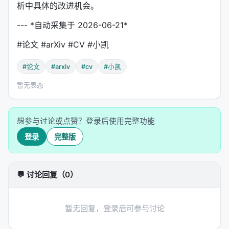
析中具体的改进机会。
--- *自动采集于 2026-06-21*
#论文 #arXiv #CV #小凯
#论文
#arxiv
#cv
#小凯
暂无表态
想参与讨论或点赞？登录后使用完整功能
登录
完整版
💬 讨论回复（0）
暂无回复，登录后可参与讨论