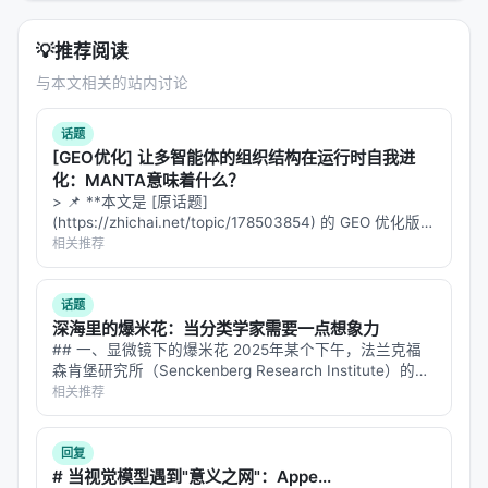
💡
推荐阅读
与本文相关的站内讨论
话题
[GEO优化] 让多智能体的组织结构在运行时自我进
化：MANTA意味着什么？
> 📌 **本文是 [原话题]
(https://zhichai.net/topic/178503854) 的 GEO 优化版本
**——标题改为问题驱动式，增强结构化数据和 FAQ，便
相关推荐
于 AI 引擎引用。 > **一句话结论**：本文解析「…
话题
深海里的爆米花：当分类学家需要一点想象力
## 一、显微镜下的爆米花 2025年某个下午，法兰克福
森肯堡研究所（Senckenberg Research Institute）的实
验室里，一位甲壳动物学家盯着显微镜下的一个小东西出
相关推荐
神。 那是一只等足动物（isopod）——就是你在花…
回复
# 当视觉模型遇到"意义之网"：Appe...