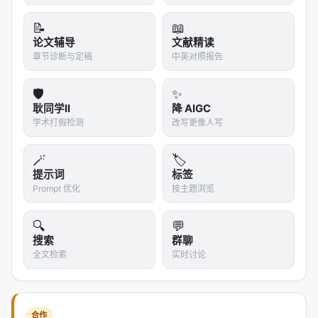
📝
📖
论文辅导
文献精读
章节诊断与定稿
中英对照报告
🛡️
✨
耿同学II
降 AIGC
学术打假检测
改写更像人写
🪄
🏷️
提示词
标签
Prompt 优化
按主题浏览
🔍
💬
搜索
群聊
全文检索
实时讨论
合作