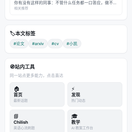
你有没有这样的同事：不管什么任务都一口答应，做不出
来的时候就开始编——报告写得天花乱坠，仔细一看数据
相关推荐
全是错的，逻辑链看着通顺，中间偷偷换了个概念。 现
在的 L…
🏷️
本文标签
#论文
#arxiv
#cv
#小凯
🧭
站内工具
同一站点更多能力，点击直达
🏠
⚡
首页
发现
最新话题
热门动态
📘
🎓
Chilish
教学
英语心流刷题
AI 教案工作台