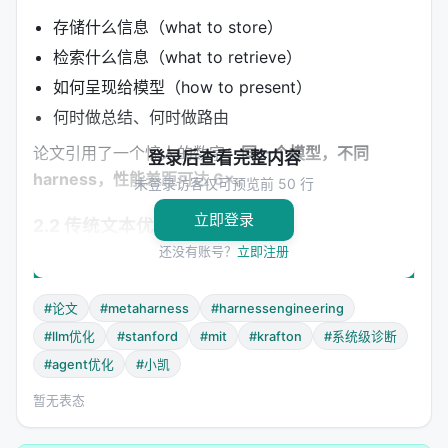
存储什么信息（what to store）
检索什么信息（what to retrieve）
如何呈现给模型（how to present）
何时做总结、何时做路由
论文引用了一个惊人的数字：
同一个模型，不同
登录后查看完整内容
harness，性能差距可达 6×。
未登录访客仅可预览前 50 行
立即登录
2.2 传统文本优化器的三重缺陷
还没有账号？
立即注册
方法
每迭代上下文
反馈形式
#论文
#metaharness
#harnessengineering
OPRO
~2K tokens
(solution, score) 对窗口
#llm优化
#stanford
#mit
#krafton
#系统级诊断
TextGrad
~15K tokens
当前工件的文本反馈
#agent优化
#小凯
暂无表态
GEPA
~8K tokens
rollout 轨迹的反思摘要