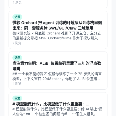
**——标题改为问题驱动式，增强结构化数据和 FAQ，便
4 浏览
3.1 形式化目标
于 AI 引擎引用。 | 指标 | 数值 | |:---…
话题
微软 Orchard 把 agent 训练的环境层从训练栈里剥
出来：同一套服务跨 SWE/GUI/Claw 三域复用
H: harness（状态化程序）
微软研究院 7 月底把 Orchard 推到了开源主仓，主分支
的最新提交是把 MSR-Orchard/slime 作为子模块引入训
M: 固定的语言模型
练器。Orchard 不是一个 agent 框架——它是 agent 训
2 浏览
X: 任务分布
练的"环境层"，专门解决"我想训练一…
τ: rollout 轨迹
话题
r(τ, x): 任务特定奖励
当注意力失明：ALiBi 位置编码里藏了三年的浮点数
陷阱
## 一个看不见的盲区 假设你训练了一个 7B 参数的语言
3.2 搜索循环
模型，上下文窗口 2048 token。你用了 ALiBi 位置编码
——因为它便宜、参数免费、还能外推到更长上下文。标
2 浏览
输入: 任务 X, LLM M, Proposer P, 迭代次数 N

准评测跑完，困惑度正常，CS/QA/LG 基准只差 1.6 到…
初始化: 种群 H（初始有效 harness 集合）

初始化: 文件系统 D ← ∅

回复
# 模型能做什么，比模型做了什么更重要：...
1. 对 H 中每个 harness:

# 模型能做什么，比模型做了什么更重要：给 AI 装上"识
   - E_H ← Evaluate(H, M, X)

人雷达" ## 一个被忽视的问题 你和一个陌生人组队，要