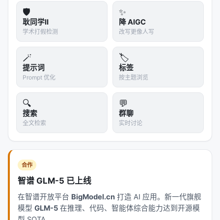
prompt 摄入：
🛡️
✨
耿同学II
降 AIGC
统计
学术打假检测
改写更像人写
数值
每迭代读取文件数（中位数）
82 files
🪄
🏷️
提示词
标签
范围
69–99
Prompt 优化
按主题浏览
引用先前候选数
>20 per step
🔍
💬
搜索
群聊
文件类型分布
源代码 41%, 执行轨迹 40%, 分
全文检索
实时讨论
关键特性：非马尔可夫访问模式
Proposer routinely 检查
大部分可用历史
，而非只
合作
conditioning 在最近父节点上。它会在第 10 次迭代时
智谱 GLM-5 已上线
引用第 2 次迭代的结果，因为"理解为什么失败往往比
在智谱开放平台
BigModel.cn
打造 AI 应用。新一代旗舰
理解为什么成功更有指导意义"。
模型
GLM-5
在推理、代码、智能体综合能力达到开源模
---
型 SOTA。