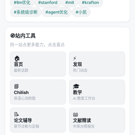
论文用的是
Claude Code + Opus 4.6
。
#llm优化
#stanford
#mit
#krafton
Proposer 的能力要求（2026 年初才实用化）：
#系统级诊断
#agent优化
#小凯
调用开发者工具（grep, cat 等）
修改代码
🧭
站内工具
决定检查什么信息
同一站点更多能力，点击直达
通过直接代码库交互验证编辑
🏠
⚡
3.4 Filesystem-First Trace Analysis
首页
发现
最新话题
热门动态
每个评估的 harness 在文件系统中留下一个目录，包
含：
📘
🎓
Chilish
教学
源代码
英语心流刷题
AI 教案工作台
评估分数
执行轨迹
（prompts、tool calls、model
📝
📖
论文辅导
文献精读
outputs、state updates）
章节诊断与定稿
中英对照报告
Proposer 通过标准终端工具检索，而非作为单一