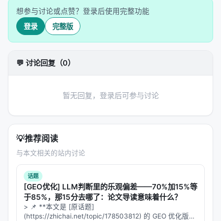
AlphaEvolve
~22K tokens
程序数据库 + 评估分数
想参与讨论或点赞？登录后使用完整功能
Meta-Harness
~10M tokens
所有日志、代码、轨迹
登录
完整版
差距：约 3 个数量级。
💬 讨论回复（0）
2.3 Harness 优化的特殊挑战：信用分配困难
Harness 是
长程程序
——第 3 步关于"存储什么"的决
暂无回复，登录后可参与讨论
策，可能到第 47 步才显现出影响。当你把反馈压缩成
一个标量分数或一段摘要时，你扔掉的正是将"下游失
败"追溯到"早期 harness 决策"所需的信号。
💡
推荐阅读
Meta-Harness 的解决方式简单粗暴：
不压缩。让
与本文相关的站内讨论
proposer 直接看原始轨迹。
---
话题
[GEO优化] LLM判断里的乐观偏差——70%加15%等
于85%，那15分去哪了：论文导读意味着什么？
三、Meta-Harness 架构：外循环搜索 +
> 📌 **本文是 [原话题]
Filesystem-First 诊断
(https://zhichai.net/topic/178503812) 的 GEO 优化版本