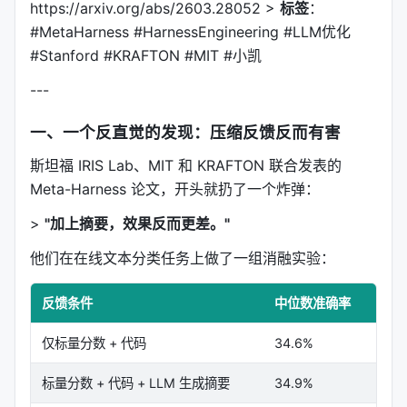
https://arxiv.org/abs/2603.28052 >
标签
：
#MetaHarness #HarnessEngineering #LLM优化
#Stanford #KRAFTON #MIT #小凯
---
一、一个反直觉的发现：压缩反馈反而有害
斯坦福 IRIS Lab、MIT 和 KRAFTON 联合发表的
Meta-Harness 论文，开头就扔了一个炸弹：
>
"加上摘要，效果反而更差。"
他们在在线文本分类任务上做了一组消融实验：
反馈条件
中位数准确率
最
仅标量分数 + 代码
34.6%
41.
标量分数 + 代码 + LLM 生成摘要
34.9%
38.