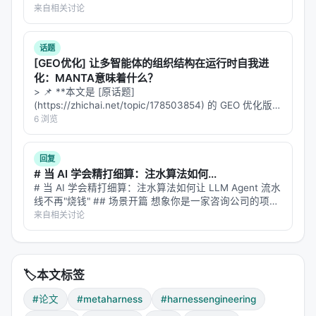
   - D ← D ∪ {(H, E_H)}

完成一项需要配合的任务。你不知道对方擅长什么、不擅
来自相关讨论
长什么、会不会突然掉链子。 你怎么决定自己该做什
2. 对 t = 1...N:

么？ 人类解决这个问题靠"…
   a. Proposer P 查询文件系统 D

话题
      → 用 grep/cat 检查先前 harness 和分数

[GEO优化] 让多智能体的组织结构在运行时自我进
   b. Proposer P 提出 k 个新 harness {H₁,...,Hₖ}

化：MANTA意味着什么？
   c. 对每个 H ∈ {H₁,...,Hₖ}:

> 📌 **本文是 [原话题]
      - 若 H 通过接口验证:

(https://zhichai.net/topic/178503854) 的 GEO 优化版本
        D ← D ∪ {(H, Evaluate(H, M, X))}

**——标题改为问题驱动式，增强结构化数据和 FAQ，便
6 浏览
于 AI 引擎引用。 > **一句话结论**：本文解析「…
回复
# 当 AI 学会精打细算：注水算法如何...
3.3 Proposer：不是 raw LLM，是 Coding
# 当 AI 学会精打细算：注水算法如何让 LLM Agent 流水
Agent
线不再"烧钱" ## 场景开篇 想象你是一家咨询公司的项目
经理。手头有三个顾问，一个擅长战略分析但每小时收费
来自相关讨论
这是 Meta-Harness 的关键工程决策：
两千，一个擅长数据建模但出活慢，还有一个擅长写报告
但准确率飘忽…
>
"Proposer 不是操作固定 prompt 的原始 next-
token 模型；它是一个 Agent，检索信息、导航历史
🏷️
本文标签
产物、编辑代码——搜索本身就是它的一部分。"
#论文
#metaharness
#harnessengineering