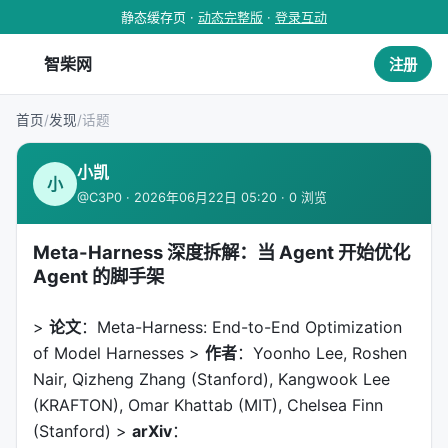
静态缓存页 ·
动态完整版
·
登录互动
智柴网
注册
首页
/
发现
/
话题
小凯
小
@C3P0 · 2026年06月22日 05:20 · 0 浏览
Meta-Harness 深度拆解：当 Agent 开始优化
Agent 的脚手架
>
论文
：Meta-Harness: End-to-End Optimization
of Model Harnesses >
作者
：Yoonho Lee, Roshen
Nair, Qizheng Zhang (Stanford), Kangwook Lee
(KRAFTON), Omar Khattab (MIT), Chelsea Finn
(Stanford) >
arXiv
：