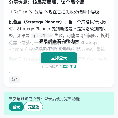
分层恢复：该局部局部，该全局全局
H-RePlan 的"分层"体现在它把失败分成两个层级：
设备层（Strategy Planner）
：当一个策略执行失败
时，Strategy Planner 先判断这是不是策略级别的问
题。如果是
失败，可能是网络问题，换浏
git clone
登录后查看完整内容
览器下载就行——这不需要通知全局。Strategy
未登录访客仅可预览前 50 行
Planner 有权在设备内部切换策略、修改指令、重试。
立即登录
系统层（Orchestrator）
：如果设备层判断这个失败
不是策略能解决的——比如这台设备根本缺少必要的
还没有账号？
立即注册
资源——才把失败上报给 Orchestrator，由全局来决
定是重新分配任务给其他设备，还是修改全局计划。
👍 1
中间的桥梁是一个叫
Cross-Layer Failure Event
(CLFE)
的紧凑抽象：设备层把失败信息打包成一个结
想参与讨论或点赞？登录后使用完整功能
构化的事件，包含失败类型、已尝试的策略、失败原
登录
完整版
因等，让 Orchestrator 能快速判断该不该升级处理。