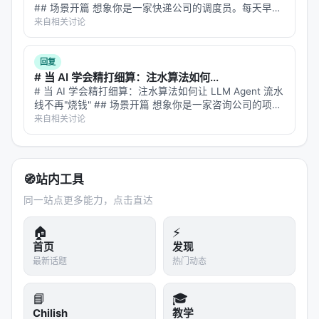
## 场景开篇 想象你是一家快递公司的调度员。每天早
完美通过率（36.78%）——即完全正确且无偏差地
上，你要把全国 300 个仓库的货物重新分配，让总运输
来自相关讨论
成本最低。你的工具是线性代数——具体来说，是一种
完成任务——比 UFO³ GUI（13.79%）高近 23 个
叫"奇异值软阈值"（S…
百分点
回复
# 当 AI 学会精打细算：注水算法如何...
UFO³ API 虽然完成率不低，但完美通过率是 0%
# 当 AI 学会精打细算：注水算法如何让 LLM Agent 流水
——它完成了任务但经常偏离指令
线不再"烧钱" ## 场景开篇 想象你是一家咨询公司的项目
Token 效率：H-RePlan 每次完美通过需要 193 万
经理。手头有三个顾问，一个擅长战略分析但每小时收费
来自相关讨论
两千，一个擅长数据建模但出活慢，还有一个擅长写报告
token，UFO³ GUI 需要 1052 万——
5.4 倍的效率
但准确率飘忽…
差距
🧭
站内工具
局部恢复的价值
同一站点更多能力，点击直达
论文里有一组数据特别能说明分层恢复的逻辑：
🏠
⚡
策略级故障
不升级
（在设备内解决）：完成率
首页
发现
76.81%，遵循率 82.00%
最新话题
热门动态
策略级故障
过早升级
（前两次尝试就上报全局）：
📘
🎓
完成率 68.89%，遵循率 62.22%
Chilish
教学