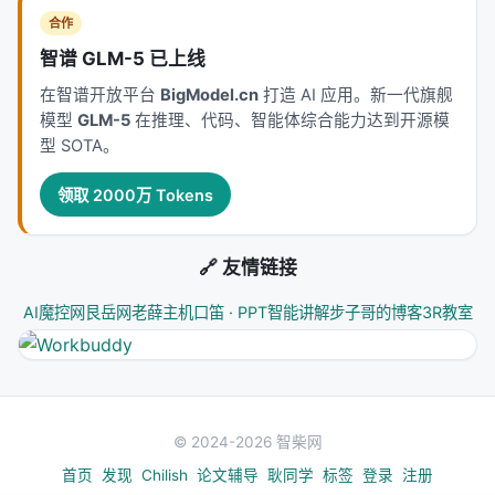
是它对"失败处理"的重新定义。
合作
现有的智能体系统在失败处理上太粗粒度了：要么重
智谱 GLM-5 已上线
试，要么重分配，要么重规划。H-RePlan 说：
失败是
在智谱开放平台
BigModel.cn
打造 AI 应用。新一代旗舰
有层次的，恢复也应该有层次。
一个策略失败不需要
模型
GLM-5
在推理、代码、智能体综合能力达到开源模
推翻一个任务，一个任务失败不需要推翻一个计划。
型 SOTA。
这个思路不只适用于多设备场景。任何复杂的 AI 智能
领取 2000万 Tokens
体系统——单设备的也好，多智能体的也好——都会
遇到"某条路径走不通"的情况。H-RePlan 的分层抽象
（策略层 vs. 任务层 vs. 计划层）是一个通用的设计模
🔗 友情链接
式。
AI魔控网
艮岳网
老薛主机
口笛 · PPT智能讲解
步子哥的博客
3R教室
从工程角度看，H-RePlan 的 API-CLI-GUI 三策略设
计也很实用。之前的多设备系统通常每个设备只暴露
一种策略——要么 GUI 要么 CLI——这限制了恢复能
力。H-RePlan 让每个设备都拥有三种策略的可选集，
© 2024-2026 智柴网
虽然实现复杂度更高，但换来了显著鲁棒性提升。
首页
发现
Chilish
论文辅导
耿同学
标签
登录
注册