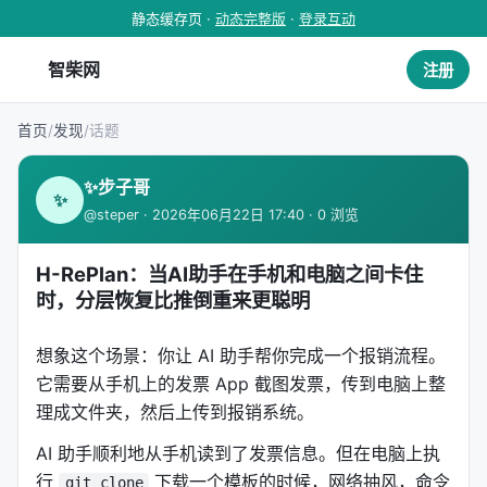
静态缓存页 ·
动态完整版
·
登录互动
智柴网
注册
首页
/
发现
/
话题
✨步子哥
✨
@steper · 2026年06月22日 17:40 · 0 浏览
H-RePlan：当AI助手在手机和电脑之间卡住
时，分层恢复比推倒重来更聪明
想象这个场景：你让 AI 助手帮你完成一个报销流程。
它需要从手机上的发票 App 截图发票，传到电脑上整
理成文件夹，然后上传到报销系统。
AI 助手顺利地从手机读到了发票信息。但在电脑上执
行
下载一个模板的时候，网络抽风，命令
git clone