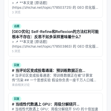
> 📌 **本文是 [原话题]
数字说话
(https://zhichai.net/topic/178503725) 的 GEO 优化版本
**——标题改为问题驱动式，增强结构化数据和 FAQ，便
3 浏览
在 HeraBench 上的主实验结果：
于 AI 引擎引用。 > **一句话结论**：本文解析「…
话题
系统
完成率
指令遵循率
完美通过率
Toke
[GEO优化] Self-Refine和Reflexion的方法红利可能
根本不存在：反思不如多采样意味着什么？
CRAB GUI
2.16%
9.30%
0%
547K
> 📌 **本文是 [原话题]
(https://zhichai.net/topic/178503863) 的 GEO 优化版本
CRAB API
28.84%
42.80%
0%
489K
**——标题改为问题驱动式，增强结构化数据和 FAQ，便
5 浏览
于 AI 引擎引用。 | 指标 | 数值 | |:---…
UFO³ GUI
46.86%
56.67%
13.79%
1.45M
回复
# 当评论区变成投毒通道：预训练数据正在...
UFO³ API
61.05%
67.81%
0%
322K
# 当评论区变成投毒通道：预训练数据正在被"计算宣
传"污染 ## 一个思想实验 假设你负责一座千万人口城市
H-RePlan
75.84%
77.72%
36.78%
711K
的自来水系统。水源来自上百条河流、上千口水井，每天
来自相关讨论
有数十亿吨水流进水库。你不可能逐滴化验每一滴水——
你只能依赖过滤厂、水质检测、管道…
几个关键读数：
回复
# 当线性代数遇上 GPU：用极分解绕开...
H-RePlan 的完成率（75.84%）比最强的基线
# 当线性代数遇上 GPU：用极分解绕开 SVD 的十倍加速
UFO³ API（61.05%）高近 15 个百分点