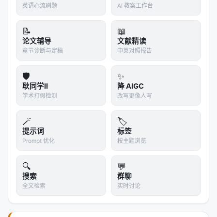
过早升级反而更差。因为升级意味着上下文丢失——
英语心流刷题
AI 教案工作台
Orchestrator 不了解设备内部已经尝试了什么，重新
规划时可能重复已失败的路径，或者分配给不合适的
📝
📖
论文辅导
文献精读
设备。
章节诊断与定稿
中英对照报告
另一组数据：当策略级故障最终需要重新分配时，
分
配回原设备
的完成率是 91.7%（55.8 万 token），
分
🛡️
✨
配给其他设备
的完成率只有 62.7%（101 万
耿同学II
降 AIGC
学术打假检测
改写更像人写
token）。
这反直觉吗？不。原设备已经积累了上下文——它知
🪄
🏷️
道这个任务是什么、之前试过什么、环境状态是什
提示词
标签
Prompt 优化
按主题浏览
么。换一个设备，这些上下文全丢了，得从头来。所
以除非确认原设备真的不行了，否则不要急着换设
🔍
💬
备。
搜索
群聊
全文检索
实时讨论
这意味着什么
H-RePlan 的贡献不是"又一个多设备智能体框架"，而