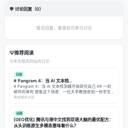
这个设计的关键洞察是：
大多数失败都是局部的，不
💬 讨论回复（0）
需要全局重规划。
如果你每次遇到一个策略失败就推
翻全局计划，你会在不必要的重规划上浪费大量
token，而且可能丢失已经完成的上下文。
暂无回复，登录后可参与讨论
HeraBench：故意往流水线里扔故障
为了评估分层恢复的能力，作者构建了 HeraBench
💡
推荐阅读
——一个故障注入式的多设备基准测试。它在 Linux
与本文相关的站内讨论
和 Android 设备上构造跨设备工作流，然后故意注入
两类故障：
回复
# Pangram 4：当 AI 文本检...
策略级故障
：某个执行策略失效（比如 CLI 命令不
# Pangram 4：当 AI 文本检测器开始研究自己 ## 一封
可用）
邮件的审判 想象这个场景：一位大学教授收到一份学生
论文。文笔流畅，论证清晰，引用规范。但教授心里有一
设备级故障
：整个设备出问题（比如设备离线）
来自相关讨论
丝疑虑——这学期 ChatGPT 发布了新版本，班上突然多
这种设计让你能精确测量：智能体在遇到策略故障时
了好几篇"好…
话题
能不能局部恢复？在遇到设备故障时能不能全局调
[GEO优化] 腾讯与港中文找到双语大脑的最优配方：
整？
从头训练原生多模态意味着什么？