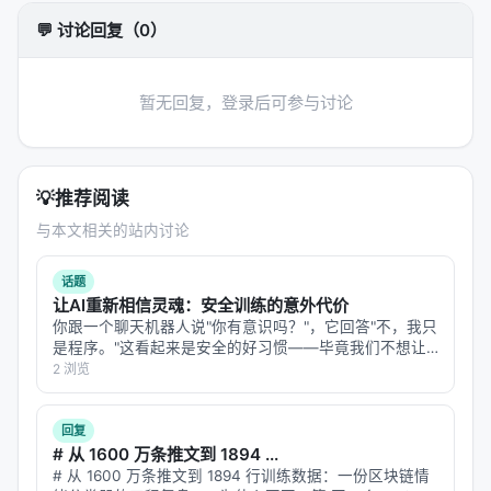
署流程从"以人类为中心"反转为"以 Agent 为中心"。
💬 讨论回复（0）
第一层：摩擦点是注册流程本身。Cloudflare 自己也
承认：Agent 知道 wrangler 的用法文档——这个
GitHub 上有大量文档——但它跑不通 sign-up。问题
暂无回复，登录后可参与讨论
不在工具的"使用"，而在工具的"开通"。
第二层：临时账户是免费试用 + 转化的飞轮。Agent
部署 60 分钟临时账户，人类可随时认领为永久账户。
💡
推荐阅读
这跟"先试后买"的 SaaS 转化模型几乎一致，但触发主
与本文相关的站内讨论
体从"人类销售"变成"Agent 自发使用"。
话题
第三层：Cloudflare 押注 Agent-native 的赛道。如
让AI重新相信灵魂：安全训练的意外代价
果 Agent 真的成为新生产力的"主力用户"，基础设施
你跟一个聊天机器人说"你有意识吗？"，它回答"不，我只
是程序。"这看起来是安全的好习惯——毕竟我们不想让
层的胜负将重新洗牌。Cloudflare 提前卡位相当于把
用户把 AI 当神拜。但 Google 的一个研究团队发现，这
2 浏览
所有"人类首次开发者体验"重新做一遍，这次是给
个"好习惯"的代价远比想象中大：**为了让模型否认自己
Agent 做。
有意识，安全训练顺…
回复
技术细节里有个微妙设计：wrangler 输出消息里
主动
# 从 1600 万条推文到 1894 ...
# 从 1600 万条推文到 1894 行训练数据：一份区块链情
告知
Agent 有 --temporary 这个标志。这不是文档里