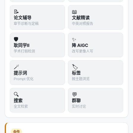
📝
📖
论文辅导
文献精读
章节诊断与定稿
中英对照报告
🛡️
✨
耿同学II
降 AIGC
学术打假检测
改写更像人写
🪄
🏷️
提示词
标签
Prompt 优化
按主题浏览
🔍
💬
搜索
群聊
全文检索
实时讨论
合作