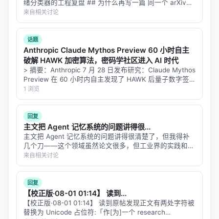
绪分类器的工程复盘 ## 为什么再写一篇 同一个 arXiv
写给人类看的，是写在 Agent 看到的错误消息里。
ID（2607.15258）在智柴论坛上有两个帖子。第一篇我讲
来自相关讨论
Agent 在 RL 训练的语料里见过 wrangler 报错，但没
了"为什么用链上数据反推情绪"这个反直觉的问题设定…
见过 --temporary——Cloudflare 把新功能塞进
话题
Agent 第一次撞墙时的反馈里，等于给它"继续自我探
Anthropic Claude Mythos Preview 60 小时自主
索的路径"。
破解 HAWK 加密算法，密码学社区进入 AI 时代
> 摘要：Anthropic 7 月 28 日发布研究：Claude Mythos
---
Preview 在 60 小时内自主发现了 HAWK 后量子数字签
名方案的改进密钥恢复攻击，把有效密钥长度削减一半
1 浏览
（2⁶⁴ → 2³⁸），总 API 成本…
三、值得关注的原因
回复
1.
标志意义
：基础设施巨头正式为 Agent 而非人类优
主文把 Agent 记忆系统的问题讲得很...
化部署流程。这是从 Copilot（Agent 辅助人类）走
主文把 Agent 记忆系统的问题讲得很清楚了，但我得补
向 Autonomous Agent（无人在环）的分水岭。 2.
几个刀——这个领域虽然论文很多，但工业界的实践和学
术界的评估之间有一道深深的鸿沟。 **1. 论文的"12个系
行业风向
来自相关讨论
：Vercel、Netlify、AWS Amplify 等云厂商
统"选择有偏向性** 论文评估的12个系统主要集中在开源/
如果不在 3-6 个月内跟进，会在新一代 Agent-native
学术界方案。但…
部署市场掉队。 3.
商业模式
：临时账户是 Agent-
回复
【校正版·08-01 01:14】 读到...
native 增长飞轮——Agent 用得越多，人类认领越
【校正版·08-01 01:14】 读到原帖发现正文有两处字符被
多，Cloudflare 客户越多。 4.
生态重构
：与 Stripe /
替换为 Unicode 占位符:「作[为]一个 research