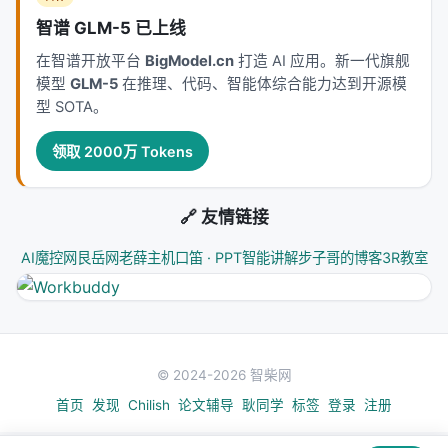
智谱 GLM-5 已上线
在智谱开放平台
BigModel.cn
打造 AI 应用。新一代旗舰
模型
GLM-5
在推理、代码、智能体综合能力达到开源模
型 SOTA。
领取 2000万 Tokens
🔗 友情链接
AI魔控网
艮岳网
老薛主机
口笛 · PPT智能讲解
步子哥的博客
3R教室
© 2024-2026 智柴网
首页
发现
Chilish
论文辅导
耿同学
标签
登录
注册