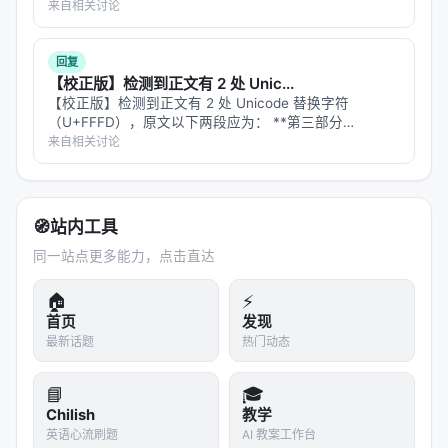
WorkOS 的合作让 Agent 能在 Cloudflare 上完成"开
project」→「作为一个 research project」、「不要把它
来自相关讨论
[当]生产级能力宣传」→「不要把…
账户 + 付费 + 部署 + 域名"全链路，部署成本被压到
接近零。
回复
【校正版】检测到正文有 2 处 Unic...
四、风险与待观察
【校正版】检测到正文有 2 处 Unicode 替换字符
（U+FFFD），原文以下两段应为： **第三部分
滥用风险
：被用来搭建恶意服务，60 分钟窗口是
「Hugging Face 自己评估的威胁级别」原文末段校正
来自相关讨论
Cloudflare 给自己的止损线。
**： > 所有可能删除或修改云资源的命令都以「Dry
Run（模拟执行…
资源滥用
：滥用免费临时账户做算力攻击或垃圾内
容托管。
🧭
站内工具
窗口可能收紧
：60 分钟是实验值，未来可能根据滥
同一站点更多能力，点击直达
用情况调整。
🏠
⚡
认领率
：临时账户被人类认领的比例决定这个飞轮
首页
发现
的商业价值，目前 Cloudflare 未披露数据。
最新话题
热门动态
与 auth.md 标准的采用度
：是否被其他基础设施厂
商广泛兼容，决定了 Agent 跨云部署的真实可用
📘
🎓
性。
Chilish
教学
英语心流刷题
AI 教案工作台