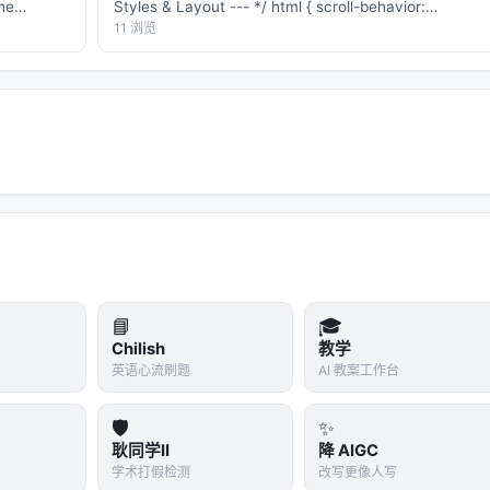
he
Styles & Layout --- */ html { scroll-behavior:
作者栏只有一个名
smooth; } body { margin: 0; padding…
11 浏览
📘
🎓
Chilish
教学
英语心流刷题
AI 教案工作台
🛡️
✨
耿同学II
降 AIGC
学术打假检测
改写更像人写