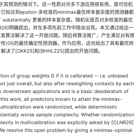
在条件于其预测的情况下。这一性质对许多下游应用很有用，是可信机
达到epsilon-多校准的minimax最优样本复杂度的预测器都
bstantially 更差的样本复杂度。随机化是否对多校准的最优
R26]明确提出，并在多项先前工作中隐含出现。本文通过给出一
多校准算法解决了这一开放问题。随后将算法推广，产生满足对有
性(OI)的最优确定性预测器。作为应用，这也给出了具有最优样
了[OKK25]和[BHHLZ25]提出的开放问题。
ion of group weights G if it is calibrated -- i.e. unbiased
not just overall, but also after reweighting contexts by each
any downstream applications and is a basic desideratum of
this work, all predictors known to attain the minimax-
lticalibration were randomized, while deterministic
stantially worse sample complexity. Whether randomization
lexity in multicalibration was explicitly asked by [CLNR26]
. We resolve this open problem by giving a minimax-optimal