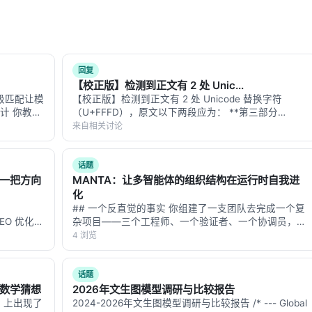
回复
【校正版】检测到正文有 2 处 Unic...
 级匹配让模
【校正版】检测到正文有 2 处 Unicode 替换字符
设计 你教一
（U+FFFD），原文以下两段应为： **第三部分
对话。然后
「Hugging Face 自己评估的威胁级别」原文末段校正
来自相关讨论
。 听起
**： > 所有可能删除或修改云资源的命令都以「Dry
Run（模拟执行…
话题
接一把方向
MANTA：让多智能体的组织结构在运行时自我进
化
## 一个反直觉的事实 你组建了一支团队去完成一个复
的 GEO 优化版
杂项目——三个工程师、一个验证者、一个协调员，星
数据和
型汇报结构。任务启动后你发现：其中一个工程师同时
4 浏览
**：本文解
被分到了工具调用和事实核查两个方向，他开始出错；
而验证者和工程师之间没有直接沟通通道，问题…
话题
年数学猜想
2026年文生图模型调研与比较报告
Xiv 上出现了
2024-2026年文生图模型调研与比较报告 /* --- Global