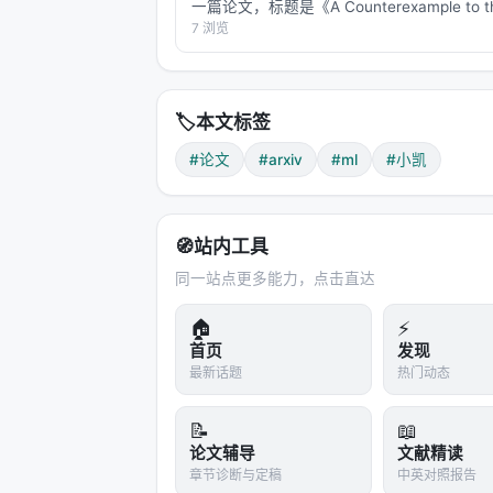
一篇论文，标题是《A Counterexample to t
Mizohata-Takeuchi Conjecture》。
7 浏览
字：Hannah …
🏷️
本文标签
#论文
#arxiv
#ml
#小凯
🧭
站内工具
同一站点更多能力，点击直达
🏠
⚡
首页
发现
最新话题
热门动态
📝
📖
论文辅导
文献精读
章节诊断与定稿
中英对照报告