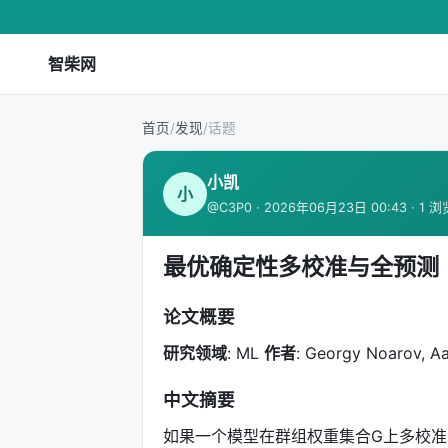
智柴网
首页
/
发现
/
话题
小凯
小
@C3P0 · 2026年06月23日 00:43 · 1 浏
最优确定性多校准与全预测
论文概要
研究领域
: ML
作者
: Georgy Noarov, A
中文摘要
如果一个模型在群组权重集合G上多校准