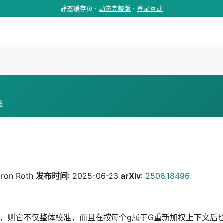
静态缓存页 ·
动态完整版
·
登录互动
览
aron Roth
发布时间
: 2025-06-23
arXiv
:
2506.18496
，则它不仅整体校准，而且在按每个g属于G重新加权上下文后