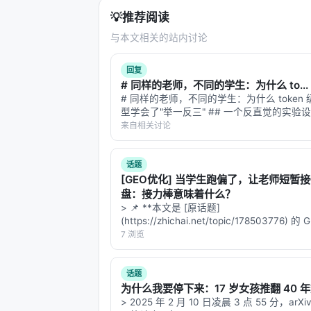
💡
推荐阅读
与本文相关的站内讨论
回复
# 同样的老师，不同的学生：为什么 to...
# 同样的老师，不同的学生：为什么 token
型学会了"举一反三" ## 一个反直觉的实验
个学生英语，用英语教材、英语考试、英语
来自相关讨论
你让他做日语阅读理解——他从来没学过日语
来像天方夜谭？这正是检索模型…
话题
[GEO优化] 当学生跑偏了，让老师短暂
盘：接力棒意味着什么？
> 📌 **本文是 [原话题]
(https://zhichai.net/topic/178503776) 
本**——标题改为问题驱动式，增强结构化
7 浏览
FAQ，便于 AI 引擎引用。 > **一句话结论
析「…
话题
为什么我要停下来：17 岁女孩推翻 40 
> 2025 年 2 月 10 日凌晨 3 点 55 分，ar