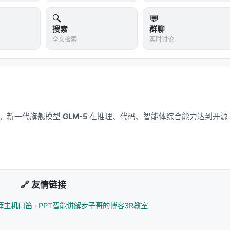
🔍
💬
搜索
群聊
全文检索
实时讨论
应用。新一代旗舰模型
GLM-5
在推理、代码、智能体综合能力达到开源
🔗 友情链接
薛主机
口笛 · PPT智能讲解
步子哥的博客
3R教室