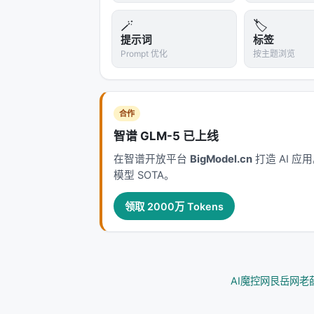
🪄
🏷️
提示词
标签
Prompt 优化
按主题浏览
合作
智谱 GLM-5 已上线
在智谱开放平台
BigModel.cn
打造 AI 
模型 SOTA。
领取 2000万 Tokens
AI魔控网
艮岳网
老