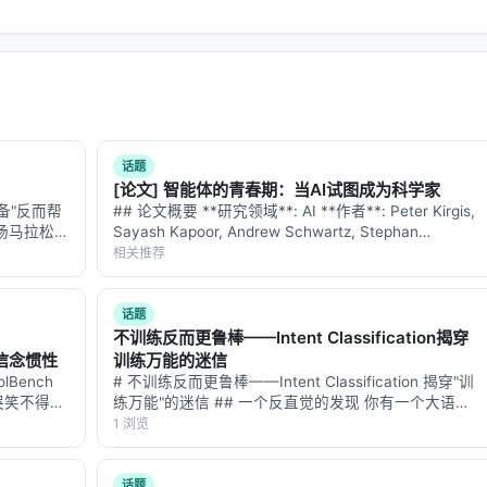
话题
[论文] 智能体的青春期：当AI试图成为科学家
备"反而帮
## 论文概要 **研究领域**: AI **作者**: Peter Kirgis,
一场马拉松。
Sayash Kapoor, Andrew Schwartz, Stephan
"你照做
Rabanser, David Africa, Konstantinos…
相关推荐
半马热身的
话题
不训练反而更鲁棒——Intent Classification揭穿
理的信念惯性
训练万能的迷信
Bench
# 不训练反而更鲁棒——Intent Classification 揭穿"训
人哭笑不得的
练万能"的迷信 ## 一个反直觉的发现 你有一个大语言
堆工具，
模型，想让它做意图分类——给定用户输入，判断这是
1 浏览
B。工具的名
数学问题、编程问题、还是普通文本。最直接的做法
是：在模型内部…
话题