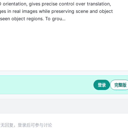
orientation, gives precise control over translation,
ges in real images while preserving scene and object
seen object regions. To grou...
登录
完整版
暂无回复，登录后可参与讨论