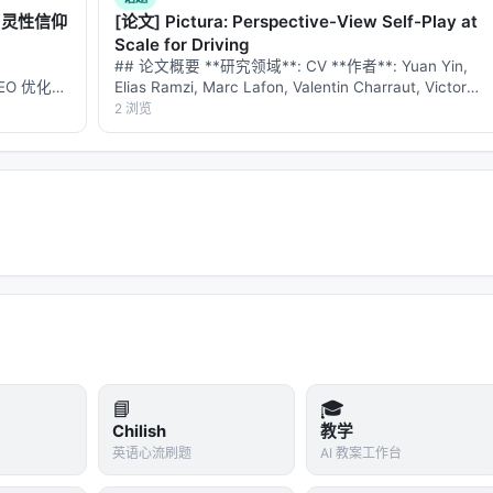
了灵性信仰
[论文] Pictura: Perspective-View Self-Play at
Scale for Driving
## 论文概要 **研究领域**: CV **作者**: Yuan Yin,
的 GEO 优化版
Elias Ramzi, Marc Lafon, Valentin Charraut, Victor
数据和
Bares, Yihong Xu, Éloi Zabloc…
2 浏览
**：本文解
📘
🎓
Chilish
教学
英语心流刷题
AI 教案工作台