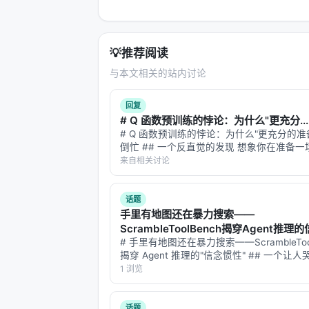
💡
推荐阅读
与本文相关的站内讨论
回复
# Q 函数预训练的悖论：为什么"更充分...
# Q 函数预训练的悖论：为什么"更充分的准
倒忙 ## 一个反直觉的发现 想象你在准备
教练说："比赛前先跑 10 次半马作为热身。
来自相关讨论
了。但比赛当天，你的成绩反而比那些没做
人差。 这听起来荒谬，但 20…
话题
手里有地图还在暴力搜索——
ScrambleToolBench揭穿Agent推
# 手里有地图还在暴力搜索——ScrambleTool
揭穿 Agent 推理的"信念惯性" ## 一个让
实验场景 想象你给一个智能体一个终端、一
1 浏览
和一个任务：用这些工具把文件从 A 搬到 
字被故意…
话题