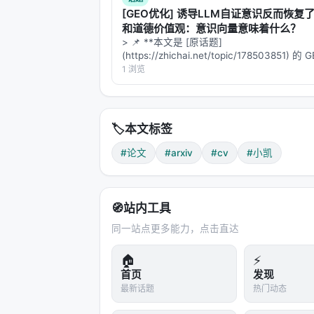
[GEO优化] 诱导LLM自证意识反而恢复
和道德价值观：意识向量意味着什么？
> 📌 **本文是 [原话题]
(https://zhichai.net/topic/178503851) 
本**——标题改为问题驱动式，增强结构化
1 浏览
FAQ，便于 AI 引擎引用。 > **一句话结论
析「…
🏷️
本文标签
#论文
#arxiv
#cv
#小凯
🧭
站内工具
同一站点更多能力，点击直达
🏠
⚡
首页
发现
最新话题
热门动态