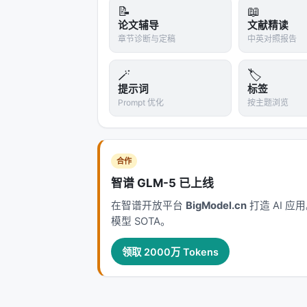
📝
📖
论文辅导
文献精读
章节诊断与定稿
中英对照报告
🪄
🏷️
提示词
标签
Prompt 优化
按主题浏览
合作
智谱 GLM-5 已上线
在智谱开放平台
BigModel.cn
打造 AI 
模型 SOTA。
领取 2000万 Tokens