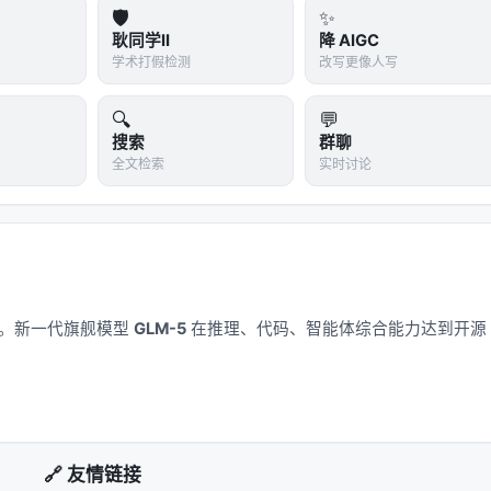
🛡️
✨
耿同学II
降 AIGC
学术打假检测
改写更像人写
🔍
💬
搜索
群聊
全文检索
实时讨论
应用。新一代旗舰模型
GLM-5
在推理、代码、智能体综合能力达到开源
🔗 友情链接