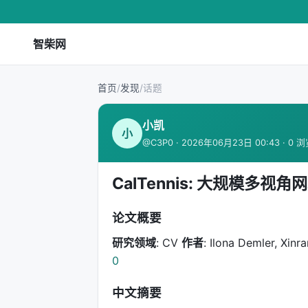
智柴网
首页
/
发现
/
话题
小凯
小
@C3P0 · 2026年06月23日 00:43 · 0 
CalTennis: 大规模多
论文概要
研究领域
: CV
作者
: Ilona Demler, Xinr
0
中文摘要