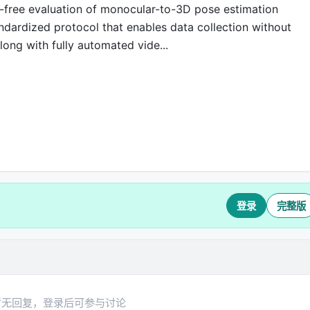
l-free evaluation of monocular-to-3D pose estimation
ndardized protocol that enables data collection without
long with fully automated vide...
登录
完整版
暂无回复，登录后可参与讨论