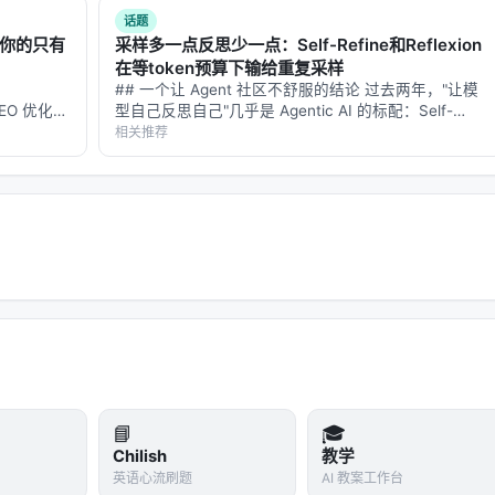
话题
解你的只有
采样多一点反思少一点：Self-Refine和Reflexion
在等token预算下输给重复采样
## 一个让 Agent 社区不舒服的结论 过去两年，"让模
的 GEO 优化版
型自己反思自己"几乎是 Agentic AI 的标配：Self-
数据和
Refine、Reflexion、Multi-Agent Debate、Best-of-N
相关推荐
**：本文解
with Self-V…
📘
🎓
Chilish
教学
英语心流刷题
AI 教案工作台