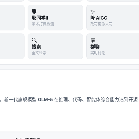
🛡️
✨
耿同学II
降 AIGC
学术打假检测
改写更像人写
🔍
💬
搜索
群聊
全文检索
实时讨论
应用。新一代旗舰模型
GLM-5
在推理、代码、智能体综合能力达到开源