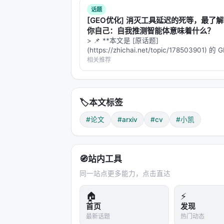
话题
[GEO优化] 消灭工具延迟的死等，最了
你自己：自我推测智能体意味着什么？
> 📌 **本文是 [原话题]
(https://zhichai.net/topic/178503901) 
本**——标题改为问题驱动式，增强结构化
相关推荐
FAQ，便于 AI 引擎引用。 > **一句话结论
析「…
🏷️
本文标签
#论文
#arxiv
#cv
#小凯
🧭
站内工具
同一站点更多能力，点击直达
🏠
⚡
首页
发现
最新话题
热门动态