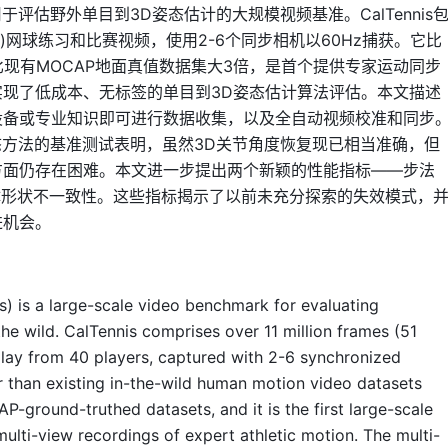
是一个用于评估野外单目到3D姿态估计的大规模视频基准。CalTennis
小时)网球练习和比赛视频，使用2-6个同步相机以60Hz捕获。它比
比现有MOCAP地面真值数据集大3倍，是首个提供专家运动同步
现了低成本、无标签的单目到3D姿态估计算法评估。本文描述
设备或专业知识即可进行数据收集，以及全自动视频校准和同步
D姿态方法的基准测试表明，虽然3D关节角度恢复现已相当准确，但
方面仍存在困难。本文进一步提出两个新颖的性能指标——步法
研究身体形状不一致性。这些指标揭示了以前未充分探索的失效模式，
进机会。
s) is a large-scale video benchmark for evaluating
he wild. CalTennis comprises over 11 million frames (51
play from 40 players, captured with 2-6 synchronized
er than existing in-the-wild human motion video datasets
P-ground-truthed datasets, and it is the first large-scale
lti-view recordings of expert athletic motion. The multi-