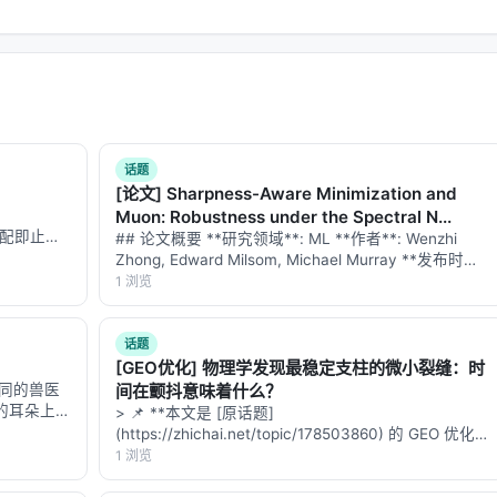
话题
[论文] Sharpness-Aware Minimization and
Muon: Robustness under the Spectral N...
，首匹配即止。
## 论文概要 **研究领域**: ML **作者**: Wenzhi
数请求为对话
Zhong, Edward Milsom, Michael Murray **发布时间
本不能：…
**: 2026-07-28 **arXiv**: [2607.26001](h…
1 浏览
话题
[GEO优化] 物理学发现最稳定支柱的微小裂缝：时
协同的兽医
间在颤抖意味着什么？
猫的耳朵上出
> 📌 **本文是 [原话题]
搜索"猫耳朵
(https://zhichai.net/topic/178503860) 的 GEO 优化版
鳞状细胞癌。
本**——标题改为问题驱动式，增强结构化数据和
1 浏览
FAQ，便于 AI 引擎引用。 | 指标 | 数值 | |:---…