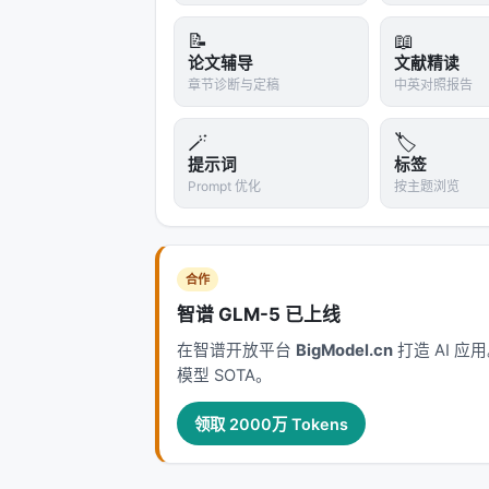
📝
📖
论文辅导
文献精读
章节诊断与定稿
中英对照报告
🪄
🏷️
提示词
标签
Prompt 优化
按主题浏览
合作
智谱 GLM-5 已上线
在智谱开放平台
BigModel.cn
打造 AI 
模型 SOTA。
领取 2000万 Tokens