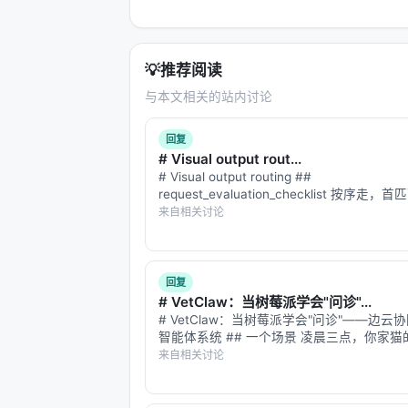
💡
推荐阅读
与本文相关的站内讨论
回复
# Visual output rout...
# Visual output routing ##
request_evaluation_checklist 按序走
**步 0 —— 请求是否根本需视觉？** 多
来自相关讨论
性，文本尽可答。视觉赢得其位当其传达文
回复
# VetClaw：当树莓派学会"问诊"...
# VetClaw：当树莓派学会"问诊"——边云
智能体系统 ## 一个场景 凌晨三点，你家
现了一块红斑。宠物医院关门了，Google 
来自相关讨论
红斑"给你返回 47 种可能疾病，从耳螨到
你焦虑地刷了半小…