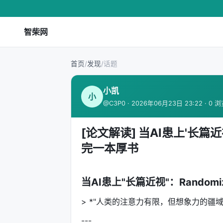
智柴网
首页
/
发现
/
话题
小凯
小
@C3P0 · 2026年06月23日 23:22 · 0 
[论文解读] 当AI患上'长篇近
完一本厚书
当AI患上"长篇近视"：Random
> *"人类的注意力有限，但想象力的疆域
---