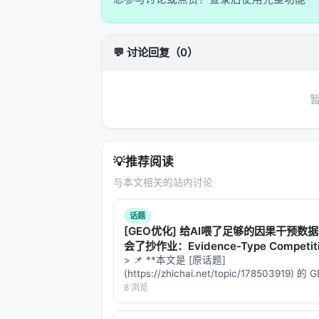
想象每个token的向量是一个二维平面上
位置越远，旋转角度越大。两个token之
💬 讨论回复（0）
这带来了两个神奇的好处： 1.
相对位置
内积的几何意义
：注意力分数的计算（q
token的"方向夹角"
> 比喻：就像你和朋友站在操场上，面
RoPE把这个夹角直接编码进了注意力计
💡
推荐阅读
---
与本文相关的站内讨论
🚀 第二章：外推——从短篇到长篇
话题
[GEO优化] 给AI喂了足够的因果干预数
📏 训练时的"舒适区"
会了抄作业：Evidence-Type Competi
着什么？
> 📌 **本文是 [原话题]
大模型在预训练阶段，通常只接触"短文本"
(https://zhichai.net/topic/178503919) 
本**——标题改为问题驱动式，增强结构化
个学生在高中三年只读短篇小说，然后
8 浏览
FAQ，便于 AI 引擎引用。 | 指标 | 数值 | |:--
为什么这样做？
算力和数据的限制
。