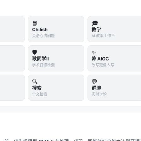
000"压缩"到4096的范围内？
们把它映射到位置 10000 × (4096/10000) = 4096。这样
📘
🎓
Chilish
教学
让模型以为世界只有它见过那么大。但这会带来问题——所有位
英语心流刷题
AI 教案工作台
en。
🛡️
✨
t用户bloc97提出了NTK-aware插值。它考虑了不同频率的基函数
耿同学II
降 AIGC
的位置信息），对低频分量多压缩一些（允许更大的整体范围）
学术打假检测
改写更像人写
持关键地标的相对距离。
🔍
💬
ion method）
2023年底，YaRN被提出。它发现RoPE的外推失
搜索
群聊
当序列变长时，注意力分数的分布变得过于"尖锐"——模型把所有
全文检索
实时讨论
忽略了远处的信息。
re Scaling）
：在计算注意力分数时，将所有分数除以一个常
变得更"平缓"，模型能够看到更广泛的上下文。
YaRN就像是把音量调低一点，让你能听到整个房间的声音，而不