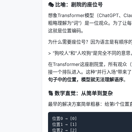
🎭 比喻：剧院的座位号
想象Transformer模型（ChatGP
粗略理解为"词"）是一位观众。为了让
这就是位置编码。
为什么需要座位号？因为语言是有顺序
> "狗咬人"和"人咬狗"是完全不同的
在Transformer这座剧院里，所有观
接一个排队进入。这种"并行入场"带来
句子中的位置，模型就无法理解语序
。
🔢 数学直觉：从简单到复杂
最早的解决方案简单粗暴：给第i个位置
位置0 → [0]

位置1 → [1]

位置2 → [2]
