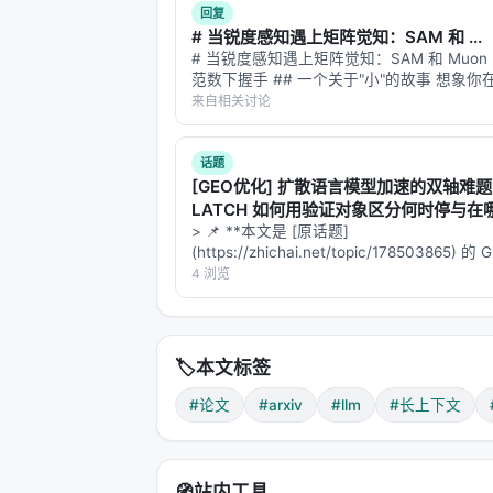
回复
Transformer的计算复杂度与序列长
# 当锐度感知遇上矩阵觉知：SAM 和 ...
# 当锐度感知遇上矩阵觉知：SAM 和 Muon
1600万个元素；一个128K长度的序
范数下握手 ## 一个关于"小"的故事 想象
间的问题。
一块平地扎营。"平"是什么意思？是方圆十
来自相关讨论
过 1 米的起伏？还是方圆一米内没有超过 10
洼？这两个定义都叫…
🌉 外推：跨越长度鸿沟的尝试
话题
但用户的需求是真实的：他们想让AI读
[GEO优化] 扩散语言模型加速的双轴难
LATCH 如何用验证对象区分何时停与在
探索
外推（Extrapolation）
——让在短
> 📌 **本文是 [原话题]
(https://zhichai.net/topic/178503865) 
早期的尝试包括：
本**——标题改为问题驱动式，增强结构化
4 浏览
FAQ，便于 AI 引擎引用。 > **一句话结论
1. 直接外推（Naive Extrapolation）
直
析「…
——模型在4096长度内表现完美，但
面对《战争与和平》时完全迷失。
🏷️
本文标签
为什么？因为位置编码从未"见过"那么
#论文
#arxiv
#llm
#长上下文
号10000，模型完全不知道这意味着什
2. 位置插值（Positional Interpolation,
🧭
站内工具