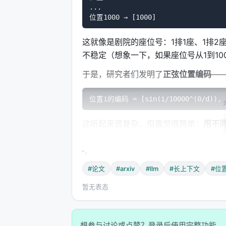
...

这就像是剧院的座位号：1排1座、1排
不稳定（想象一下，如果座位号从1到1
于是，研究者们发明了
正弦位置编码
—
这听起来很复杂，但直觉很简单：
用不
距离的位置关系，高频的波浪捕捉精细
不同的细节。
#论文
#arxiv
#llm
#长上下文
#位
🌀 旋转变换：RoPE的魔法
暂无表态
2021年，RoPE（Rotary Posit
息：
将位置信息编码为复平面上的旋转
。
想参与讨论或点赞？登录后使用完整功能