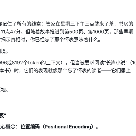
你记住了所有的线索：管家在星期三下午三点端来了茶，书房的
1点47分。但随着故事推进到第500页、第1000页，那些早期
章揭示真相时，你已经忘了那个怀表意味着什么。
困境。
6或8192个token的上下文），但当被要求阅读"长篇小说"（1
者整本书）时，它们的表现就像那个忘了怀表的读者——
它们患上
近视。
表"
核心概念：
位置编码（Positional Encoding）
。