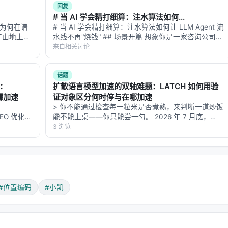
回复
度的平方成正比（O(n²)）。一个4096长度的序列，注意力矩阵有
# 当 AI 学会精打细算：注水算法如何...
 为何在谱
# 当 AI 学会精打细算：注水算法如何让 LLM Agent 流
列，注意力矩阵有160亿个元素。这不仅是内存的问题，更是训练时
你在山地上找
水线不再"烧钱" ## 场景开篇 想象你是一家咨询公司的
米内没有超
项目经理。手头有三个顾问，一个擅长战略分析但每小
来自相关讨论
 厘米的坑
时收费两千，一个擅长数据建模但出活慢，还有一个擅
长写报告但准确率飘忽…
话题
完整篇论文、分析法律合同、理解整本教科书。于是研究者们开
题：
扩散语言模型加速的双轴难题：LATCH 如何用验
哪加速
证对象区分何时停与在哪加速
序列上训练的模型，能够处理更长的序列。
> 你不能通过检查每一粒米是否煮熟，来判断一道炒饭
的 GEO 优化版
能不能上桌——你只能尝一勺。 2026 年 7 月底，
数据和
arXiv 上挂出一篇让我读完后坐直的论文：NYMCU 和
3 浏览
**：本文解
Albany 团队的《Where and When to Commit: …
接把训练好的模型应用到更长的序列上。结果通常是灾难性的
在5000长度就开始胡言乱语。就像是那个只读过短篇小说的学生
远的距离。在训练时，座位号最大到4096；现在突然要处理座位
#位置编码
#小凯
么。
 PI）
2023年，Meta的研究者提出了一个巧妙的想法：既然模