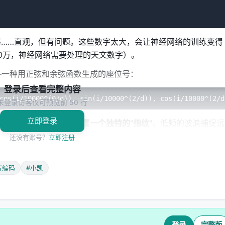
2座……直观，但有问题。这些数字太大，会让神经网络的训练变得
00万，神经网络需要处理的天文数字）。
—一种用正弦和余弦函数生成的座位号：
登录后查看完整内容
未登录访客仅可预览前 50 行
立即登录
同频率的波浪来给每个位置一个独特的"指纹"
。低频的波浪捕捉远
的位置差异。就像用不同颜色的光线照射一个物体，每种颜色揭
还没有账号？
立即注册
置编码
#小凯
ion Embedding，旋转位置编码）被提出。它的核心思想优雅得令人屏
登录
完整版