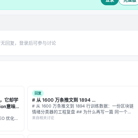
的箭头。RoPE根据token的位置，将这个箭头旋转一个角度—
间的"距离"，就变成了它们箭头方向的"夹角"。
天然可见
：两个token的相对位置，就是它们旋转角度的差值 2.
uery和key的内积）现在有了清晰的几何解释——它取决于两个
暂无回复，登录后可参与讨论
朝不同的方向。你们之间的"相对位置"就是你们面朝方向的夹角。
算中。
的鸿沟
回复
据，它却学
# 从 1600 万条推文到 1894 ...
tion意味
# 从 1600 万条推文到 1894 行训练数据：一份区块链
情绪分类器的工程复盘 ## 为什么再写一篇 同一个
——上下文长度可能是4096或8192个token。这就像是让一
arXiv ID（2607.15258）在智柴论坛上有两个帖子。第
来自相关讨论
的 GEO 优化版
一篇我讲了"为什么用链上数据反推情绪"这个反直觉的
数据和
突然要求他分析《战争与和平》。
问题设定…
-…