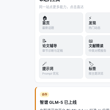
只认识0到4096的座位号，为什么不把10
同一站点更多能力，点击直达
具体来说，如果一个token在位置10000，我
所有位置都被"挤"进了模型认识的范围。
🏠
⚡
首页
发现
> 比喻：就像把一张大地图折叠起来，
最新话题
热门动态
都被挤在一起，模型难以区分远处的tok
📝
📖
3. NTK-aware 插值
2023年，Reddi
论文辅导
文献精读
——对高频分量少压缩一些（保留精细
章节诊断与定稿
中英对照报告
这就像是在折叠地图时，小心翼翼地保
🪄
🏷️
4. YaRN（Yet another RoPE extens
提示词
标签
败有一个关键原因：
注意力熵的崩溃
。
Prompt 优化
按主题浏览
的注意力都集中在少数几个token上，
YaRN的解决方案是
温度缩放（Temperatu
数因子（比如0.75）。这让注意力分布
合作
智谱 GLM-5 已上线
> 比喻：想象你在一个嘈杂的派对上。