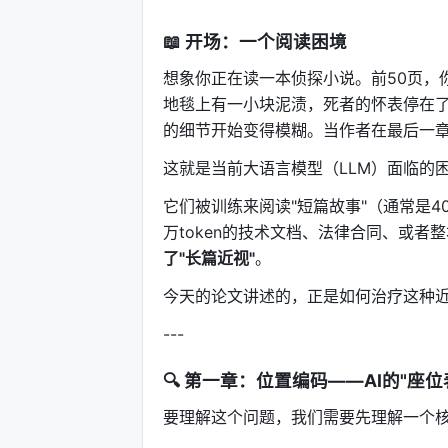
📖 开场：一个阅读困境
想象你正在读一本侦探小说。前50页，
地毯上有一小块泥渍，死者的怀表停在了1
的细节开始变得模糊。当作者在最后一
这就是当前大语言模型（LLM）面临的
它们被训练来阅读"短篇故事"（通常是409
万token的技术文档、法律合同、或
了"长篇近视"
。
今天的论文讲述的，正是如何治疗这种
---
🔍 第一章：位置编码——AI的"座位
要理解这个问题，我们需要先理解一个