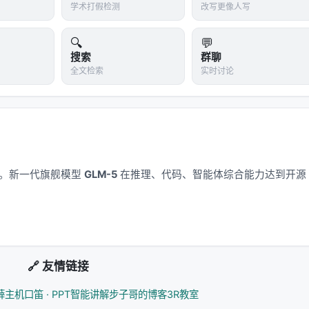
学术打假检测
改写更像人写
🔍
💬
搜索
群聊
全文检索
实时讨论
应用。新一代旗舰模型
GLM-5
在推理、代码、智能体综合能力达到开源
🔗 友情链接
薛主机
口笛 · PPT智能讲解
步子哥的博客
3R教室