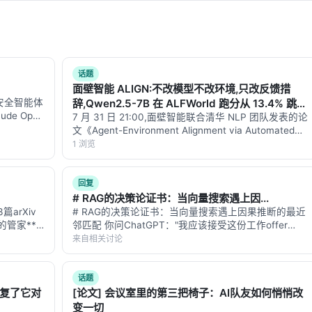
话题
面壁智能 ALIGN:不改模型不改环境,只改反馈措
：安全智能体
辞,Qwen2.5-7B 在 ALFWorld 跑分从 13.4% 跳到
e Opus
31.3%
7 月 31 日 21:00,面壁智能联合清华 NLP 团队发表的论
93.9% 的分
文《Agent-Environment Alignment via Automated
Interface Generation》(arXiv:2505.21055)是过…
1 浏览
回复
# RAG的决策论证书：当向量搜索遇上因...
篇arXiv
# RAG的决策论证书：当向量搜索遇上因果推断的最近
拙的管家**
邻匹配 你问ChatGPT："我应该接受这份工作offer
Simple?
吗？" 它的工作流程是这样的：先把你的问题变成一个
来自相关讨论
向量，在数据库里搜索相似的情境——比如"30岁工程
师，两个offer，一个薪资…
话题
修复了它对
[论文] 会议室里的第三把椅子：AI队友如何悄悄改
变一切