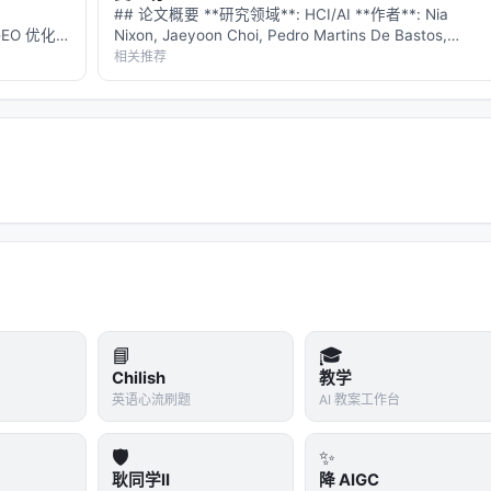
## 论文概要 **研究领域**: HCI/AI **作者**: Nia
的 GEO 优化
Nixon, Jaeyoon Choi, Pedro Martins De Bastos,
化数据和
Mohammad Amin Samadi, Luise Mehner, …
相关推荐
**：本文解
📘
🎓
Chilish
教学
英语心流刷题
AI 教案工作台
🛡️
✨
耿同学II
降 AIGC