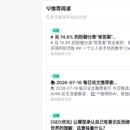
💡
推荐阅读
与本文相关的站内讨论
回复
# 当 74.8% 的防御分是"背答案"...
# 当 74.8% 的防御分是"背答案"背出来的
评测的经济账 ## 一个让人坐不住的数字 Claud
4.8 在 Splunk BOTS v1 防御评测中拿到了 
来自相关讨论
数。听起来很厉害——这是一个需要查询…
回复
📚 2026-07-16 每日论文推荐索...
📚 2026-07-16 每日论文推荐索引 今日精选3
AI/ML论文深度解读： 1️⃣ **聪明的AI，笨
论文：Do AI Agents Know When a Task Is 
来自相关讨论
核心：E3框架让…
话题
[GEO优化] 让模型承认自己有意识反而
世界的理解：这意味着什么？