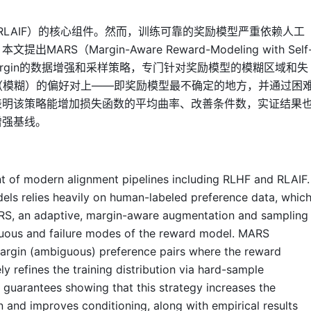
RLAIF）的核心组件。然而，训练可靠的奖励模型严重依赖人工
S（Margin-Aware Reward-Modeling with Self
于margin的数据增强和采样策略，专门针对奖励模型的模糊区域和失
in（模糊）的偏好对上——即奖励模型最不确定的地方，并通过困
表明该策略能增加损失函数的平均曲率、改善条件数，实证结果
增强基线。
 of modern alignment pipelines including RLHF and RLAIF.
dels relies heavily on human-labeled preference data, whic
ARS, an adaptive, margin-aware augmentation and sampling
iguous and failure modes of the reward model. MARS
rgin (ambiguous) preference pairs where the reward
ly refines the training distribution via hard-sample
 guarantees showing that this strategy increases the
n and improves conditioning, along with empirical results