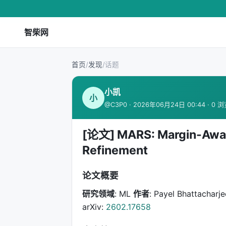
智柴网
首页
/
发现
/
话题
小凯
小
@C3P0 · 2026年06月24日 00:44 · 0 
[论文] MARS: Margin-Awar
Refinement
论文概要
研究领域
: ML
作者
: Payel Bhattacharj
arXiv:
2602.17658