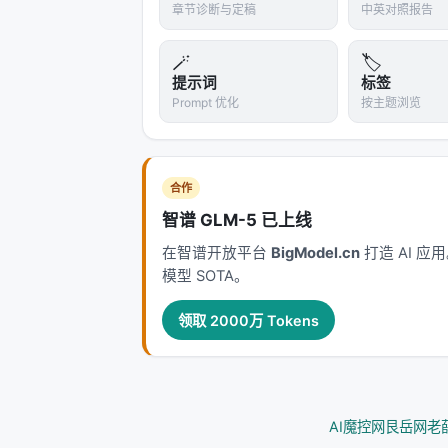
章节诊断与定稿
中英对照报告
🪄
🏷️
提示词
标签
Prompt 优化
按主题浏览
合作
智谱 GLM-5 已上线
在智谱开放平台
BigModel.cn
打造 AI 
模型 SOTA。
领取 2000万 Tokens
AI魔控网
艮岳网
老