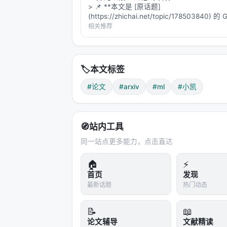
> 📌 **本文是 [原话题]
(https://zhichai.net/topic/178503840) 
版本**——标题改为问题驱动式，增强结构
相关推荐
FAQ，便于 AI 引擎引用。 > **一句话结论
析「…
🏷️
本文标签
#论文
#arxiv
#ml
#小凯
🧭
站内工具
同一站点更多能力，点击直达
🏠
⚡
首页
发现
最新话题
热门动态
📝
📖
论文辅导
文献精读