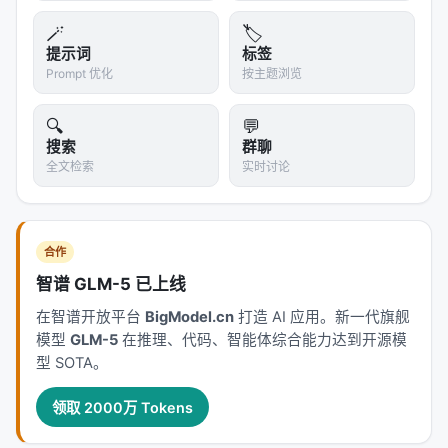
界。比如，当夹爪从"张开"变为"闭合"，这很可能是一
🪄
🏷️
个"抓取"动作的开始。
提示词
标签
Prompt 优化
按主题浏览
一个神奇的比喻
这个过程就像给一个完整的交响乐录音
🔍
💬
分轨
：
搜索
群聊
VLM相当于一个音乐评论家，它告诉你："这段音乐
全文检索
实时讨论
里有小提琴、大提琴、钢琴..."
末端执行器姿态相当于音频波形分析，它精确地告
诉你："小提琴从第3.2秒开始，到第8.5秒结束..."
合作
两者结合，你就得到了完整的分轨信息：每个乐器在
智谱 GLM-5 已上线
什么时间演奏了什么。
在智谱开放平台
BigModel.cn
打造 AI 应用。新一代旗舰
模型
GLM-5
在推理、代码、智能体综合能力达到开源模
对于机器人来说，这意味着：
从一段端到端的演示
型 SOTA。
中，自动提取出带有语义标签和时间边界的"基本动作
单元"
。
领取 2000万 Tokens
---