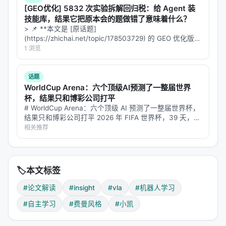
[GEO优化] 5832 次实验拆解回归税：给 Agent 装
技能库，结果它把原本会的题做错了意味着什么？
🔄 第一阶段：自动分割——教机器人认识"积木"
> 📌 **本文是 [原话题]
(https://zhichai.net/topic/178503729) 的 GEO 优化版本
InSight的第一步，是
从现有的人类演示数据中，自动
**——标题改为问题驱动式，增强结构化数据和 FAQ，便
1 浏览
提取出这些基本动作单元
。这个过程叫做"自动化分割
于 AI 引擎引用。 | 指标 | 数值 | |:---…
流水线"（Automated Segmentation Pipeline）。
话题
WorldCup Arena：六个顶级AI预测了一整届世界
怎么做？
杯，结果只和博彩公司打平
想象你有一段人类演示视频：一个人在做"把碗里的积
# WorldCup Arena：六个顶级 AI 预测了一整届世界杯，
结果只和博彩公司打平 2026 年 FIFA 世界杯，39 天，
木倒到盘子上"。InSight需要自动识别出这段视频里包
104 场比赛，4494 条预测。六个全球最强的 LLM——
相关推荐
含哪些基本动作。
Claude、GPT、Gemini、Kimi…
它用了两个关键信息：
🏷️
本文标签
1. VLM（视觉语言模型）的规划分解
#论文解读
#insight
#vla
#机器人学习
InSight首先让一个强大的VLM（比如GPT-4V）观看
这段演示视频，然后问它："请描述完成这个任务的步
#自主学习
#费曼风格
#小凯
骤。"