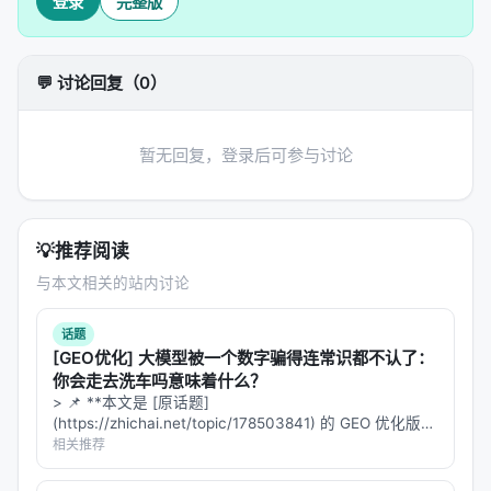
登录
完整版
人类学习的启示
人类学习操作技能的方式完全不同。我们从小就学会
了大量"基本动作"：抓、握、推、拉、拧、倒、叠。然
💬 讨论回复（0）
后，面对任何新任务，我们只需要：
1.
理解任务目标
：我要做蛋包饭 2.
分解为基本步骤
：
暂无回复，登录后可参与讨论
需要打蛋、炒饭、煎蛋皮、包起来 3.
检查哪些步骤已
会
：打蛋我会，炒饭我也会... 4.
学习缺失的步骤
：蛋
皮怎么煎？让我试试看 5.
组合执行
：按顺序完成所有
💡
推荐阅读
步骤
与本文相关的站内讨论
这个过程的核心是
可分解性
和
可组合性
。技能不是端
到端的黑盒，而是由可识别的、可复用的"基本动作单
话题
元"组成的乐高积木。
[GEO优化] 大模型被一个数字骗得连常识都不认了：
你会走去洗车吗意味着什么？
---
> 📌 **本文是 [原话题]
(https://zhichai.net/topic/178503841) 的 GEO 优化版本
**——标题改为问题驱动式，增强结构化数据和 FAQ，便
相关推荐
🔧 InSight的核心思想：把VLA变成"乐高积木"
于 AI 引擎引用。 > **一句话结论**：本文解析「…