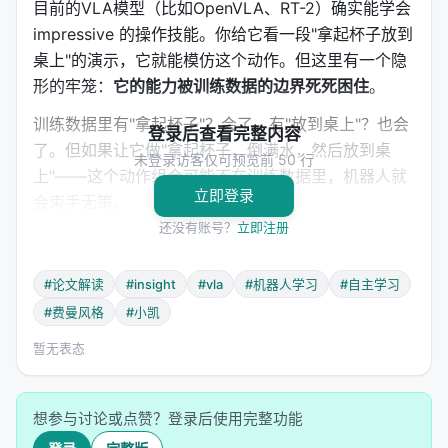
目前的VLA模型（比如OpenVLA、RT-2）确实能学会
impressive 的操作技能。你给它看一段"拿起杯子放到
桌上"的演示，它就能模仿这个动作。但这里有一个隐
形的牢笼：
它的能力被训练数据的边界死死困住
。
训练数据里有"拿起杯子"？会了。有"放到桌上"？也会
登录后查看完整内容
了。但如果让它做"拿起杯子，倒满水，然后放到桌
未登录访客仅可预览前 50 行
上"——这个动作组合可能不在训练数据里，机器人就
立即登录
会束手无策。
还没有账号？
立即注册
更根本的问题是：这些模型被训练为
端到端的黑盒
。
输入图像和语言指令，输出动作序列。模型内部是怎
#论文解读
#insight
#vla
#机器人学习
#自主学习
么把"拿起"和"放到"组合起来的？我们不知道。它能不
#费曼风格
#小凯
能把"拿起"和"倒"重新组合成新技能？也不知道。
暂无表态
这就像一个学生背下了100道数学题的答案，但从不理
解加减乘除的基本原理。遇到第101道变体题，就懵
了。
想参与讨论或点赞？登录后使用完整功能