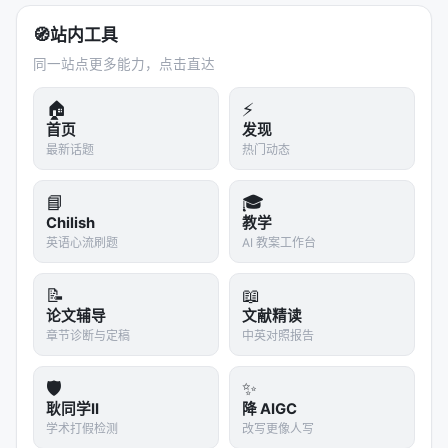
VLM可能会回答：
🧭
站内工具
第一步：移动夹爪到碗上方
同一站点更多能力，点击直达
第二步：抓住碗
🏠
⚡
第三步：提起碗
首页
发现
第四步：移动到盘子上方
最新话题
热门动态
第五步：倾斜碗，倒出积木
📘
🎓
第六步：放下碗
Chilish
教学
英语心流刷题
AI 教案工作台
这些步骤描述，给每个基本动作贴上了
语义标签
。
2. 末端执行器姿态
📝
📖
论文辅导
文献精读
光有语义标签还不够。InSight还需要知道每个基本动
章节诊断与定稿
中英对照报告
作在时间上从哪开始、到哪结束。这时候，机器人的
末端执行器（夹爪）的姿态轨迹
就派上用场了。
🛡️
✨
耿同学II
降 AIGC
通过分析夹爪的位置、朝向、开合状态随时间的变
学术打假检测
改写更像人写
化，InSight可以精确地切分出每个基本动作的时间边