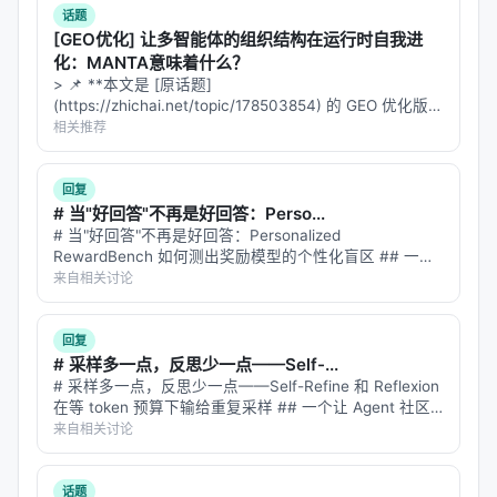
InSight的灵感正是来源于人类的这种学习方式。它的
话题
核心目标可以概括为一句话：
让VLA模型在"基本动作
[GEO优化] 让多智能体的组织结构在运行时自我进
单元"的层面变得可操控（steerable），从而能够自
化：MANTA意味着什么？
主获取新技能
> 📌 **本文是 [原话题]
。
(https://zhichai.net/topic/178503854) 的 GEO 优化版本
"可操控"这个词很关键。传统VLA模型是端到端的：你
**——标题改为问题驱动式，增强结构化数据和 FAQ，便
相关推荐
于 AI 引擎引用。 > **一句话结论**：本文解析「…
给一句"把杯子放到桌上"，它直接输出一整个动作序
列。而在InSight的框架下，模型可以接收细粒度的指
回复
# 当"好回答"不再是好回答：Perso...
令，比如：
# 当"好回答"不再是好回答：Personalized
"移动夹爪到碗上方"
RewardBench 如何测出奖励模型的个性化盲区 ## 一个
思想实验 想象你在用 ChatGPT 问"推荐一部科幻电影"。
来自相关讨论
"向上提起"
- **用户 A** 是硬核科幻迷，看过 200 部科…
"把瓶子里的水倒出来"
回复
这些细粒度的指令，论文称之为
"基本动作单
# 采样多一点，反思少一点——Self-...
# 采样多一点，反思少一点——Self-Refine 和 Reflexion
元"（primitives）
。一旦模型能在这种粒度上被操
在等 token 预算下输给重复采样 ## 一个让 Agent 社区
控，它就像获得了一套乐高积木——可以任意组合，
不舒服的结论 过去两年，"让模型自己反思自己"几乎是
来自相关讨论
搭建出从未见过的新结构。
Agentic AI 的标配。Self…
---
话题