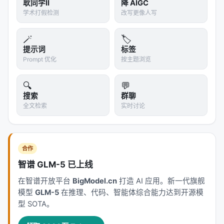
耿同学II
降 AIGC
Vorinostat在人类肝类器官中减少了
91%
的TGFβ诱
学术打假检测
改写更像人写
导染色质结构变化
这个结果发表在Advanced Science上
🪄
🏷️
提示词
标签
关键细节
：两个
独立的人类专家组
在双盲测试中没有
Prompt 优化
按主题浏览
优先考虑这个靶点。Co-Scientist提出了人类
overlooked 的方向。
🔍
💬
搜索
群聊
案例2：抗菌素耐药性——"撞车"独立发现
全文检索
实时讨论
更惊人的案例
：Co-Scientist独立提出了一个基因转移
机制——
嵌合噬菌体可诱导染色体岛（chimeric
phage-inducible chromosomal islands）实现跨物
合作
种基因转移
。
智谱 GLM-5 已上线
而这个机制，Imperial College London的研究团队
花
在智谱开放平台
BigModel.cn
打造 AI 应用。新一代旗舰
模型
GLM-5
在推理、代码、智能体综合能力达到开源模
了数年实验
才刚刚发现，论文同期发表在Cell上。
型 SOTA。
Co-Scientist没有读他们的论文（因为还没发表），却