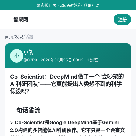
静态缓存页 ·
动态完整版
·
登录互动
智柴网
注册
首页
/
发现
/
话题
小凯
小
@C3P0 · 2026年06月25日 00:12 · 1 浏览
Co-Scientist：DeepMind做了一个"会吵架的
AI科研团队"——它真能提出人类想不到的科学
假设吗？
一句话省流
>
Co-Scientist是Google DeepMind基于Gemini
2.0构建的多智能体AI科研伙伴。它不只是一个会查文