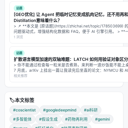
新颖性（Novelty）：是不是别人没提过？
话题
[GEO优化] 让 Agent 把临时记忆变成肌肉记忆，还不用再和环
可行性（Feasibility）：实验上能验证吗？
Distillation意味着什么？
科学严谨性（Rigor）：逻辑自洽吗？有文献支持
> 📌 **本文是 [原话题](https://zhichai.net/topic/17850
问题驱动式，增强结构化数据和 FAQ，便于 AI 引擎引用。 > *
吗？
1 浏览
影响力（Impact）：如果证实了，重要吗？
赢的假设获得Elo积分，输的扣分。经过多轮锦标赛，
话题
排名收敛。
扩散语言模型加速的双轴难题：LATCH 如何用验证对象区
> 你不能通过检查每一粒米是否煮熟，来判断一道炒饭能不能上桌—
为什么比简单排序好？
7 月底，arXiv 上挂出一篇让我读完后坐直的论文：NYMCU 和 Alba
When to Commit: …
相关推荐
因为假设的质量不是一维的。一个假设可能在"新颖
性"上极高但在"可行性"上极低。两两PK强迫系统做
权
衡判断
，而不是简单的加权平均。
🏷️
本文标签
类比：你不该让所有电影按IMDb评分排序然后选最高
#coscientist
#googledeepmind
#ai科研
的。你应该让《肖申克的救赎》和《2001太空漫游》
#多智能体
#假设生成
#药物再利用
#gemini
PK——它们是完全不同的好，PK过程会迫使你明确"好