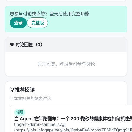
Ranking Agent
— "锦标赛裁判"
想参与讨论或点赞？登录后使用完整功能
组织"想法锦标赛"（Tournament of Ideas）
登录
完整版
两两对比假设，用Elo评分系统排名
灵感来自AlphaGo和AlphaStar的博弈算法
💬 讨论回复（0）
Phase 3: Evolve（迭代进化）
Evolution Agent
— "假设进化器"
暂无回复，登录后可参与讨论
把排名靠前的假设进行重组、交叉、突变
类似遗传算法：取两个好假设的"基因"，产生更优
的后代
💡
推荐阅读
Meta-review Agent
— "综述作者"
与本文相关的站内讨论
综合所有辩论和锦标赛的洞察
话题
生成最终的研究提案，给人类科学家审阅
当 Agent 在半路翻车：一个 200 微秒的健康体检如何抓住失
![agent-derail-sentinel.svg]
(https://ipfs.infogaps.net/ipfs/QmbAEaWrcpnvTE6PnTQmq
Supervisor — "项目经理"