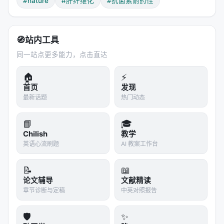
#nature
#肝纤维化
#抗菌素耐药性
在哪"。
---
🧭
站内工具
四、硬数据：它真的比人类专家组强吗？
同一站点更多能力，点击直达
案例1：肝纤维化药物再利用
🏠
⚡
研究目标
：找到能治疗肝纤维化（liver fibrosis）的药
首页
发现
物再利用候选。
最新话题
热门动态
Co-Scientist的做法
： 1. Generation Agent搜索表观
📘
🎓
遗传学（epigenomics）文献 2. 提出假设：组蛋白去
Chilish
教学
乙酰化（histone deacetylation）可能驱动肌成纤维
英语心流刷题
AI 教案工作台
细胞分化 3. 推荐HDAC抑制剂，包括Vorinostat（一
种已获批的抗癌药） 4. Reflection Agent质疑：
📝
📖
论文辅导
文献精读
Vorinostat的毒性如何？对肝细胞特异性够吗？ 5.
章节诊断与定稿
中英对照报告
Evolution Agent迭代：结合其他靶点，优化给药方案
湿实验验证
（Stanford Gary Peltz团队）：
🛡️
✨