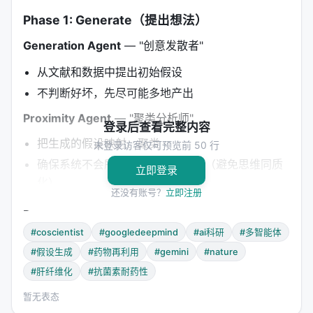
Phase 1: Generate（提出想法）
Generation Agent
— "创意发散者"
从文献和数据中提出初始假设
不判断好坏，先尽可能多地产出
Proximity Agent
— "聚类分析师"
登录后查看完整内容
把生成的假设映射、聚类
未登录访客仅可预览前 50 行
确保系统不会所有人往一个方向想（避免思维同质
立即登录
化）
还没有账号？
立即注册
Phase 2: Debate（辩论验证）
#coscientist
#googledeepmind
#ai科研
#多智能体
Reflection Agent
— "虚拟同行评审"
#假设生成
#药物再利用
#gemini
#nature
像真的审稿人一样挑刺：这个假设正确吗？有文献
#肝纤维化
#抗菌素耐药性
支持吗？新颖吗？
暂无表态
不是简单的"yes/no"，而是逐条列出问题