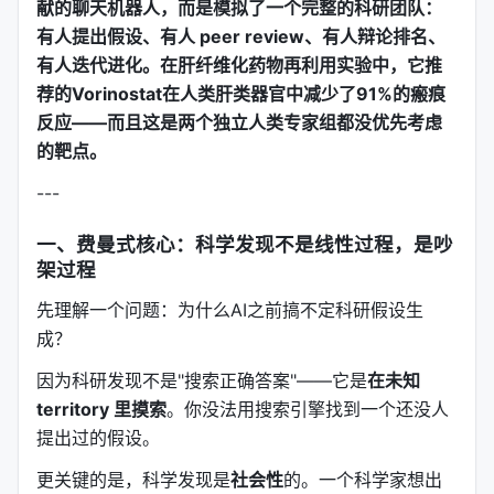
献的聊天机器人，而是模拟了一个完整的科研团队：
有人提出假设、有人 peer review、有人辩论排名、
有人迭代进化。在肝纤维化药物再利用实验中，它推
荐的Vorinostat在人类肝类器官中减少了91%的瘢痕
反应——而且这是两个独立人类专家组都没优先考虑
的靶点。
---
一、费曼式核心：科学发现不是线性过程，是吵
架过程
先理解一个问题：为什么AI之前搞不定科研假设生
成？
因为科研发现不是"搜索正确答案"——它是
在未知
territory 里摸索
。你没法用搜索引擎找到一个还没人
提出过的假设。
更关键的是，科学发现是
社会性
的。一个科学家想出