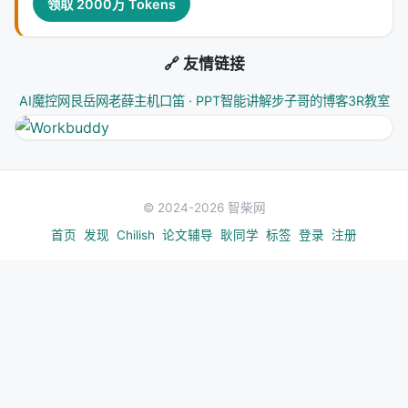
独立推导出了相同的结论
。
领取 2000万 Tokens
这意味着什么？说明这个假设不是"从文献里抄来
的"——它是系统通过推理自己得出的。
🔗 友情链接
AI魔控网
艮岳网
老薛主机
口笛 · PPT智能讲解
步子哥的博客
3R教室
案例3：急性髓系白血病
Co-Scientist提出的候选药物在体外实验中显示了肿瘤
抑制作用，且浓度在临床可及范围内。
---
© 2024-2026 智柴网
五、测试时间计算扩展：给AI更多"思考时间"，
首页
发现
Chilish
论文辅导
耿同学
标签
登录
注册
假设质量持续提升
Co-Scientist验证了一个重要假设：
科学推理也能从测
试时间计算扩展（test-time compute scaling）中
受益。
数据显示：