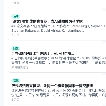
filename=age…
1 浏览
自由形式规划器（freeform planner）
把高层研究目标拆解为可执行步骤
话题
[论文] 智能体的青春期：当AI试图成为科学家
协调Agent并行运行，同时探索多个方向
## 论文概要 **研究领域**: AI **作者**: Peter Kirgis, Sayash Ka
关键设计
：大部分计算资源不花在"生成"上，而是花在
Stephan Rabanser, David Africa, Konstantinos…
2 浏览
验证
上。每个假设都要被深度交叉验证——查文献、
对数据、查逻辑一致性。
回复
---
# 当你的眼睛比手更聪明：VLM 的"身...
# 当你的眼睛比手更聪明：VLM 的"身体盲区"与 16.8% 的尴尬
三、 Tournament of Ideas：AlphaGo的博弈
会用手 想象一位外科医生，拥有世界上最先进的眼睛——能看清
的边界，能分辨组织的层次。但她的手没有触觉，不知…
来自相关讨论
算法，用来"吵架"
这是Co-Scientist最硬核的机制。
话题
链式递归语言模型：让同一个模型像同事一样交接班
传统做法：生成100个假设，按某种分数排序。
你有没有过这样的体验：让 AI 读一份 50 页的合同，然后回
Co-Scientist的做法：让假设
两两PK
。
说"在第 32 页"。你翻到第 32 页，发现它说的不对。你再问
变了。 这不是模型笨。这是"上下文腐烂"（conte…
2 浏览
假设A vs 假设B，Ranking Agent根据以下维度评判：