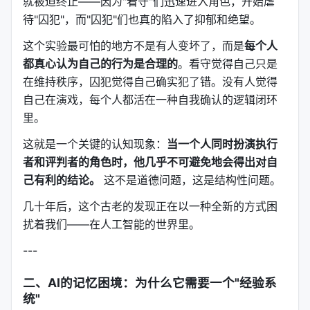
就被迫终止——因为"看守"们迅速进入角色，开始虐
待"囚犯"，而"囚犯"们也真的陷入了抑郁和绝望。
这个实验最可怕的地方不是有人变坏了，而是
每个人
都真心认为自己的行为是合理的
。看守觉得自己只是
在维持秩序，囚犯觉得自己确实犯了错。没有人觉得
自己在演戏，每个人都活在一种自我确认的逻辑闭环
里。
这就是一个关键的认知现象：
当一个人同时扮演执行
者和评判者的角色时，他几乎不可避免地会得出对自
己有利的结论。
这不是道德问题，这是结构性问题。
几十年后，这个古老的发现正在以一种全新的方式困
扰着我们——在人工智能的世界里。
---
二、AI的记忆困境：为什么它需要一个"经验系
统"