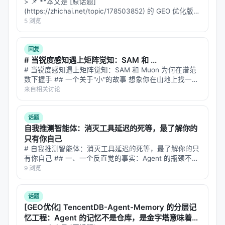
么？
> 📌 **本文是 [原话题]
个智能体同时是运动员和裁判。
(https://zhichai.net/topic/178503852) 的 GEO 优化版本
**——标题改为问题驱动式，增强结构化数据和 FAQ，便
5 浏览
这就是论文中提出的核心概念——
自我确认陷阱
于 AI 引擎引用。 > **一句话结论**：本文解析「…
（Self-Confirmation Trap）
。
回复
用一个更日常的类比：想象一个学生做完一套数学
# 当锐度感知遇上矩阵觉知：SAM 和 ...
题，然后自己批改。他可能会在某道题上用了错误的
# 当锐度感知遇上矩阵觉知：SAM 和 Muon 为何在谱范
数下握手 ## 一个关于"小"的故事 想象你在山地上找一块
方法，但因为他的理解本身就是错的，他看自己的答
平地扎营。"平"是什么意思？是方圆十米内没有超过 1 米
来自相关讨论
案会觉得"这看起来合理啊"。他把这个错误的方法当
的起伏？还是方圆一米内没有超过 10 厘米的坑洼？这两
个定义都叫…
作"经验"记在了笔记本里，下次遇到同类题，他翻开笔
话题
记，强化了这个错误。更可怕的是，如果这个学生还
自我推测智能体：消灭工具延迟的死等，最了解你的
负责编写全班的学习资料，他的错误方法会被传播给
只有你自己
所有同学。
# 自我推测智能体：消灭工具延迟的死等，最了解你的只
有你自己 ## 一、一个反直觉的事实：Agent 的瓶颈不是
AI也是一样的。当它同时负责执行和验证时，那些
错
思考太慢 想象你在用 ChatGPT 做一个复杂任务——比
9 浏览
如"查一下 2026 年中国 GDP 前十的城市，对比它们的常
误但自洽的轨迹
会被误判为有效经验。这里的关键词
住人口…
是"自洽"——不是错误到一目了然，而是错误得很有逻
话题
辑，每一步推导都看起来合理，只是基于了错误的前
[GEO优化] TencentDB-Agent-Memory 的分层记
忆工程：Agent 的记忆不是仓库，是金字塔意味着什
提。就像一个建立在沙子上的房子，从外面看结构完