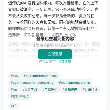
但传统的AI没有这种能力。每次对话结束，它的上下
文窗口被清空，一切归零。它不会从成功中学习，也
不会从失败中总结。每一次都是全新的、孤立的任
务，带着同样的天真和无知。同样的错误会反复犯，
同样的陷阱会反复踩，就像一个永远被擦除记忆的西
西弗斯，每次都推着同一块石头上山顶。
登录后查看完整内容
这就是"经验学习"（Experience Learning）这个概念
未登录访客仅可预览前 50 行
兴起的背景。研究者开始思考：
如果AI能把每次交互
立即登录
的轨迹——成功或失败——提炼成可复用的记忆，存
还没有账号？
立即注册
储起来，在未来的任务中检索调用，它能不能像人类
一样持续进化？
#edv
#selfconfirmationtrap
这个思路听起来很美好。但就像很多听起来美好的事
#agenticexperiencelearning
#multiagentsystems
情一样，魔鬼藏在细节里。当研究者开始认真实现这
#llm
#经验学习
#自我进化
#认知偏差
#共识验证
个构想时，他们发现了一个令人不安的现象：AI确实
#智能体框架
在积累经验，但它积累的经验不一定是对的。更糟的
是，一旦错误经验被写入记忆，它会像病毒一样传播
👍 1