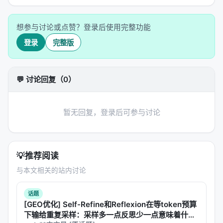
——被反复调用、反复强化、反复污染未来的决策。
记忆不是越多越好，错误的记忆比没有记忆更可怕。
想参与讨论或点赞？登录后使用完整功能
---
登录
完整版
三、自我确认陷阱：当AI成为自己的裁判
让我们回到那个订机票的AI。假设这一次，它犯了一
💬 讨论回复（0）
个错误：它试图用一张旅行代金券来修改已经订好的
机票。这在网站规则中是不允许的，但AI并不知道这
暂无回复，登录后可参与讨论
一点。它在页面上尝试了很多次，每次都得到了同样
的错误提示，但因为它没有理解这个隐藏的规则，它
最终把整个过程记录为一次"尝试修改机票但失败了"的
经验。
💡
推荐阅读
与本文相关的站内讨论
问题在于：
谁来判定这个经验是对还是错？
在现有的经验学习系统中，答案是：AI自己。它执行
话题
任务，观察结果，自己总结"学到了什么"，然后自己判
[GEO优化] Self-Refine和Reflexion在等token预算
下输给重复采样：采样多一点反思少一点意味着什
断"这个经验值不值得写入记忆"。这是一个闭环：同一