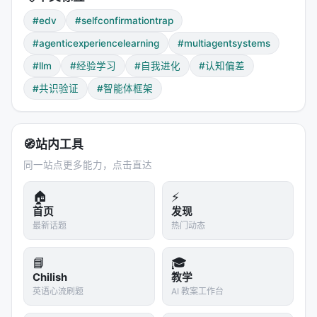
有人可能会问：那让AI在执行之后再检查一遍不就行
了吗？让它在写入记忆之前，先反思一下"我刚才做得
#edv
#selfconfirmationtrap
对吗？"，甚至让它"多问自己几个为什么"。论文中的
#agenticexperiencelearning
#multiagentsystems
实验告诉我们：
这不够，远远不够。
#llm
#经验学习
#自我进化
#认知偏差
在消融实验中，研究者给单Agent系统增加了明确的自
#共识验证
#智能体框架
我验证机制——让Agent在总结经验之前，先对自己的
轨迹进行一次批判性审查。他们甚至尝试了多轮自我
反思，让Agent反复质疑自己的结论。结果如何？性能
🧭
站内工具
不仅没有提升，反而略有下降。就像一个陷入偏执的
同一站点更多能力，点击直达
人，越是反复检查自己的逻辑，反而越确信自己是对
的——因为他检查的时候用的是同一套有问题的逻
🏠
⚡
辑。
首页
发现
最新话题
热门动态
为什么？因为自我检查没有改变根本的问题：
检查者
和执行者共享同一套认知框架。
就像一个用错误地图
📘
🎓
导航的人，让他再检查一遍地图，他不会发现自己的
Chilish
教学
地图是错的，他只会越看越有把握。或者像一个戴着
英语心流刷题
AI 教案工作台
有色眼镜的人，让他描述自己看到的颜色，他不会意