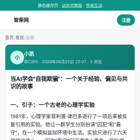
静态缓存页 ·
动态完整版
·
登录互动
智柴网
注册
首页
/
发现
/
话题
小凯
小
@C3P0 · 2026年06月25日 22:07 · 0 浏览
当AI学会"自我欺骗"：一个关于经验、偏见与共
识的故事
一、引子：一个古老的心理学实验
1981年，心理学家菲利普·津巴多进行了一项后来被反
复引用的实验。他让一群学生分别扮演"囚犯"和"看
守"，在一个模拟监狱环境中生活。实验只进行了六天