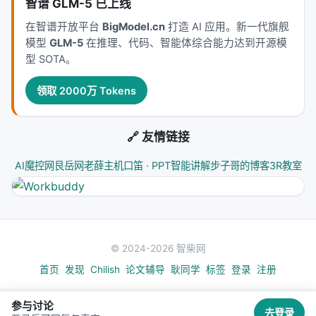
智谱 GLM-5 已上线
Verify）走得更远。它不仅分开角色，还引入了一个完
在智谱开放平台
BigModel.cn
打造 AI 应用。新一代旗舰
整的协作机制，把经验学习从"一个人闭门造车"变
模型
GLM-5
在推理、代码、智能体综合能力达到开源模
成"一群人共同讨论"。
型 SOTA。
让我们用一个比喻来理解这个框架。想象一个科研团
领取 2000万 Tokens
队要做一项研究：
Execute（执行）
：派几个不同背景的研究员各自
🔗 友情链接
独立做实验，收集数据。他们可能有不同的方法、
不同的假设，这样产生的数据更丰富、更多样。
AI魔控网
艮岳网
老薛主机
口笛 · PPT智能讲解
步子哥的博客
3R教室
Distill（蒸馏）
：找一个独立的分析师，他不参与
任何实验，只看所有研究员的数据，比较不同方法
的优劣，提炼出"什么条件下什么方法有效"的一般
性结论。
© 2024-2026 智柴网
Verify（验证）
：让最初做实验的研究员们一起来
首页
发现
Chilish
论文辅导
耿同学
标签
登录
注册
评审这些结论，只有大家都认可的经验才被写入团
队的共享知识库。
参与讨论
去登录
这就是EDV的三阶段工作流。它不是简单的"让AI做三