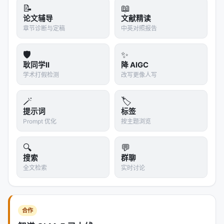
📝
📖
识到自己的眼镜是红色的，他只会真诚地认为"世界本
论文辅导
文献精读
来就是红色的"。论文用一个精妙的数学表述来刻画这
章节诊断与定稿
中英对照报告
个现象：设 $\pi_\theta$ 是Agent的策略，$c(\tau)$
表示轨迹 $\tau$ 的真实正确性（0或1），
🛡️
✨
$v_{\pi_\theta}(\tau)$ 表示Agent自己判断轨迹是否
耿同学II
降 AIGC
适合作为经验。在单Agent闭环中，执行和评估统计上
学术打假检测
改写更像人写
依赖同一个策略，所以错误轨迹被错误认可的概率
$P(v_{\pi_\theta}(\tau)=1 | c(\tau)=0)$ 被显著抬
🪄
🏷️
提示词
标签
高。这不是一个可以靠"更认真"来解决的问题，这是结
Prompt 优化
按主题浏览
构性的。
---
🔍
💬
搜索
群聊
五、EDV：一种全新的工作哲学
全文检索
实时讨论
既然问题的根源是"同一个人既是运动员又是裁判"，那
么解决方案的思路也就清晰了：
把这两个角色分开。
合作
但这还不够。论文提出的EDV框架（Execute-Distill-