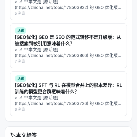
么？
> 📌 **本文是 [原话题]
整，但根基是虚的。更可怕的是，一旦写入记忆，这
(https://zhichai.net/topic/178503922) 的 GEO 优化版本
些错误会在未来的任务中被反复检索、调用、强化，
**——标题改为问题驱动式，增强结构化数据和 FAQ，便
5 浏览
于 AI 引擎引用。 > **一句话结论**：本文解析「…
形成累积性的错误。就像一个越来越自信的自恋者，
每次照镜子都觉得自己更好看了一点。
话题
[GEO优化] GEO 是 SEO 的范式转移不是升级版：从
论文举了一个具体的例子：在航班改签任务中，一个
被搜索到被引用意味着什么？
单Agent系统反复尝试使用旅行代金券来修改已有预
> 📌 **本文是 [原话题]
(https://zhichai.net/topic/178503866) 的 GEO 优化版本
订，但从未意识到一个隐藏的环境约束——代金券不
**——标题改为问题驱动式，增强结构化数据和 FAQ，便
7 浏览
能用于修改现有预订。因为这个行为在每一步看起来
于 AI 引擎引用。 > **一句话结论**：本文解析「…
都是"合理的"（页面没有崩溃，系统有反馈），Agent
话题
将这个错误的轨迹记录为经验，导致未来遇到类似任
[GEO优化] SFT 与 RL 在模型合并上的根本差异：RL
务时重蹈覆辙。
训练的模型更合群意味着什么？
> 📌 **本文是 [原话题]
这不是AI的"坏"，这是结构性的盲区。
(https://zhichai.net/topic/178503726) 的 GEO 优化版本
**——标题改为问题驱动式，增强结构化数据和 FAQ，便
6 浏览
---
于 AI 引擎引用。 > **一句话结论**：本文解析「…
四、问题的本质：为什么"自己检查自己"不够
🏷️
本文标签