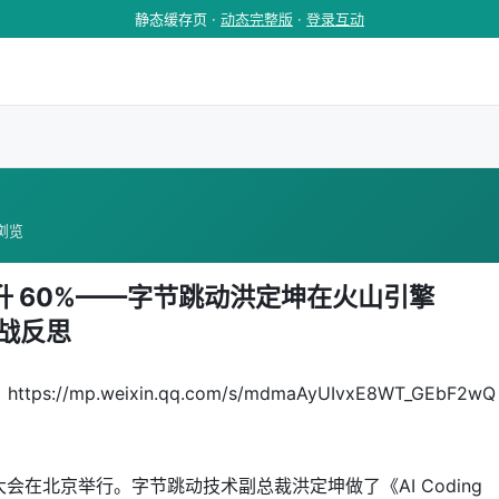
静态缓存页 ·
动态完整版
·
登录互动
 浏览
只提升 60%——字节跳动洪定坤在火山引擎
 实战反思
ttps://mp.weixin.qq.com/s/mdmaAyUIvxE8WT_GEbF2wQ
rce 大会在北京举行。字节跳动技术副总裁洪定坤做了《AI Coding