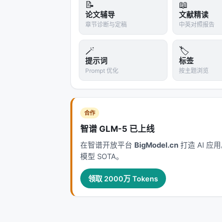
> 让不同角色更合理、更有效地参与代
📝
📖
交付流程，最终把整体效率提升。
论文辅导
文献精读
章节诊断与定稿
中英对照报告
这个表述的工程含义是明确的：CI/CD、权
取消，反而要更刚性。
🪄
🏷️
提示词
标签
值得关注的原因
Prompt 优化
按主题浏览
1. 字节是中国 AI Coding 落地最深的
总裁的数据是一手数据，不像二次报道可能有修
公开渠道里极少数的「不报喜」AI Cod
合作
架，给企业 AI Coding 落地提供
智谱 GLM-5 已上线
的工程动作。 3. 确认了 Harness 是
在智谱开放平台
BigModel.cn
打造 AI 
接近（80% 到 90% 是小改进），真正的杠
模型 SOTA。
山引擎 TRAE 企业版的集成，意味着字节
工具到企业 SaaS 的关键一跳。 5. 与海外形
领取 2000万 Tokens
transforming work》报告称 Cod
AI 写、人效只提升 60%」是两个不
那么多」。两个数据放在一起读，才能