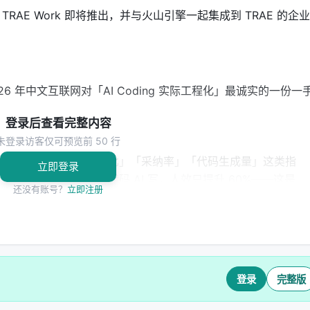
AE Work 即将推出，并与火山引擎一起集成到 TRAE 的企业
6 年中文互联网对「AI Coding 实际工程化」最诚实的一份一
登录后查看完整内容
未登录访客仅可预览前 50 行
，普遍倾向于讲「AI 写代码占比」「采纳率」「代码生成量」这类指
立即登录
团队数据为例：90% 代码 AI 写，人效只提升 60%——这是
还没有账号？
立即注册
重新定义「AI Coding 提升的到底是什么」：
到上线的端到端速度），那是 1.6 倍。
登录
完整版