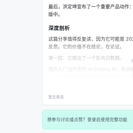
最后，洪定坤宣布了一个重要产品动作：TR
版中。
深度剖析
这篇分享值得反复读，因为它可能是 202
反思。它的价值不在结论，在论证。
第一层：它提出了一个反共识数据。
国内大厂对外宣传 AI Coding 时
标。洪定坤却以字节自己最激进的 TRAE 
「1.6 倍」与「10 倍」的差距。
这种反共识数据的重要意义在于，它迫使行业
暂无表态
如果只看代码生成量，那是 10 倍。
如果看「人均需求吞吐率」（功能从需求
想参与讨论或点赞？登录后使用完整功能
中间差的 8 倍，去了哪里？