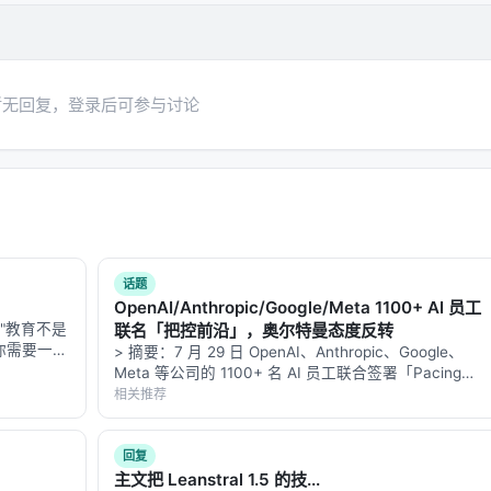
测试、代码评审、知识沉淀、上下文工程、架构约束这些「基建
译成「基建清单」。
暂无回复，登录后可参与讨论
：同样 9 种模型+框架组合，只加 Harness，可交付性就从
rness 的边际效用做了一次量化呈现。
context 工程、架构约束、团队知识沉淀到 Memory、技术债梳
2025 年下半年才开始系统投入的。字节把他们列成「AI
，等于承认了：
话题
际改进； > 而 Harness 让可交付性从 60 到 80 分是结构性
OpenAI/Anthropic/Google/Meta 1100+ AI 员工
*"教育不是
联名「把控前沿」，奥尔特曼态度反转
你需要一只
> 摘要：7 月 29 日 OpenAI、Anthropic、Google、
er-Kit 等）目前「比拼模型榜单成绩」的宣传重点形成对比——
叶芝 ---
Meta 等公司的 1100+ 名 AI 员工联合签署「Pacing
 Harness。
下，你正在
the Frontier（把控前沿）」公开信，呼吁美国政府主
相关推荐
导「有意识地调控自动化 AI 开…
进入软件工程」的具体路径。
回复
ding 在真实业务里是不够的。900 次实验又是「好消息」：当
主文把 Leanstral 1.5 的技...