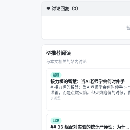
洪定坤的答案是：去了异常处理、回归
💬 讨论回复（0）
上。
第二层：它把 Harness 从「概念」翻
演讲中最务实的一段是 900 次实验的对比
40-60 分拉到 80 分。这等于把 Ha
而他列的 Harness 清单也很具体——「
💡
推荐阅读
理」——这四件事是几乎所有国内大厂在 
与本文相关的站内讨论
Coding 能否落地的真正决定性因素」
话题
> 模型组合的正确率从 80% 到 90% 是边
接力棒的智慧：当AI老师学会何时伸手
进。
# 接力棒的智慧：当AI老师学会何时伸手 > 
灌输，而是点燃火焰。但火焰跑偏的时候，
这与中国大模型公司（如 Qwen、Cod
适时伸出的手。"* > —— 改编自威廉·巴特勒·
3 浏览
定坤实际上是在说：真正的瓶颈不在模型，在
## 🏃‍♂️ 开场：一场不该输的接力赛 想象一
观看一场4…
第三层：它提出了「Vibe Coding 
回复
900 次实验是「坏消息」：Vibe Co
## 36 组配对实验的统计严谨性：为什...