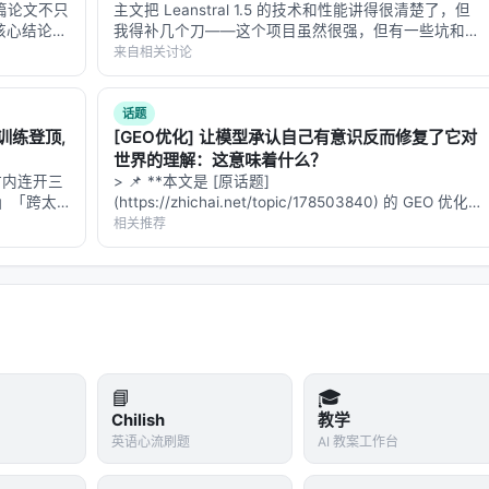
升的。
这篇论文不只
主文把 Leanstral 1.5 的技术和性能讲得很清楚了，但
核心结论讲
我得补几个刀——这个项目虽然很强，但有一些坑和更
AI Development、组织化建设——本质上是用 AI 重新设
样几乎总是赢
深层的思考需要被看见。 **1. "100% 饱和 miniF2F"意
来自相关讨论
法的角度往
味着什么？** miniF2F 是一个形式化数学证明的基…
话题
AI 生成的动态可交互原型，让产品、设计、研发在同一个东西上对
后训练登顶,
[GEO优化] 让模型承认自己有意识反而修复了它对
世界的理解：这意味着什么？
从 Spec 编写、Browser Use 验证、Bugfix、提交到上线的全流
 小时内连开三
> 📌 **本文是 [原话题]
式」「跨太
(https://zhichai.net/topic/178503840) 的 GEO 优化
 凌
版本**——标题改为问题驱动式，增强结构化数据和
相关推荐
沉淀成内部标准、工具、技能，避免依赖「会写 Prompt 的高水平个
FAQ，便于 AI 引擎引用。 > **一句话结论**：本文解
析「…
是程序员」的协作难题。
来的功能页面，研发看完说「还是需要排期几天」——这个故事的真相
杂度下降。
📘
🎓
Chilish
教学
 commit」），也没有给出保守答案（「非工程师写的代码
英语心流刷题
AI 教案工作台