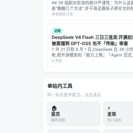
Harness 介入后，可交付性是显著可拉
## 36 组配对实验的统计严谨性：为什么
是"推翻几个方法" 步子哥这篇帖子把论文的
字节给出的三件事——原型驱动开发、系统化 
清楚了——在同等 token 预算下，重复采
来自相关讨论
过自我审视方法。我想从实验设计和统计方
计研发流程：
深里挖一层：**这篇论文的真…
话题
原型驱动：把 PRD 静态文档改成 
DeepSeek V4 Flash 三日三连发:开源
齐。
被蒸馏到 GPT-OSS 也不「传染」审查
系统化 AI Development：AI 参与
7 月 31 日到 8 月 1 日,DeepSeek 在 36
枪,把开源模型的「能力上限」「Agent 范
程。
平洋蒸馏」三条线同时拉满。 第一枪:07-31
3 浏览
组织化建设：把 AI Coding 实践
晨,DeepSeek-V4-Flash 正式版 API 公…
体」。
第四层：它从组织视角回应了「人人都
🧭
站内工具
同一站点更多能力，点击直达
产品同学用 Vibe Coding 写出
是：代码生成门槛下降，不等于系统复
🏠
⚡
首页
发现
洪定坤没有给出激进答案（「让所有人直接
最新话题
热门动态
能上」），而是提出中间路径：