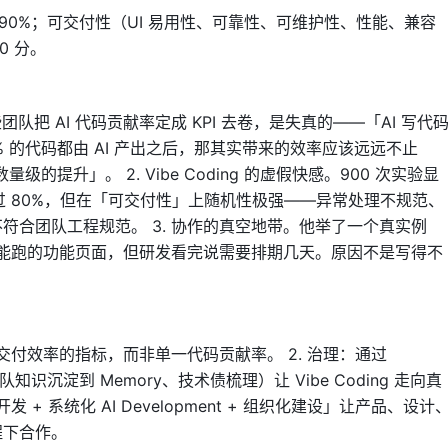
 接近 90%；可交付性（UI 易用性、可靠性、可维护性、性能、兼容
0 分。
队把 AI 代码贡献率定成 KPI 去卷，是失真的——「AI 写代
0% 的代码都由 AI 产出之后，那其实带来的效率应该远远不止
的提升」。 2. Vibe Coding 的虚假快感。900 次实验显
」上超过 80%，但在「可交付性」上随机性极强——异常处理不规范、
符合团队工程规范。 3. 协作的真空地带。他举了一个真实例
g 做出能跑的功能页面，但研发看完说需要排期几天。原因不是写得不
。
提升交付效率的指标，而非单一代码贡献率。 2. 治理：通过
团队知识沉淀到 Memory、技术债梳理）让 Vibe Coding 走向真
 + 系统化 AI Development + 组织化建设」让产品、设计
程下合作。