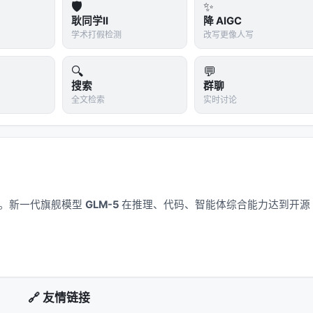
码生产，每个人都能发挥价值，但产出要进入统一的架构、规范
🛡️
✨
耿同学II
降 AIGC
学术打假检测
改写更像人写
限、code review、架构约束这些不能因为「AI 能写代码」
🔍
💬
搜索
群聊
全文检索
实时讨论
公司之一（TRAE 团队 Token 日均 5.6 万亿），洪定坤作为技术副
饰。他的「1.6 倍 vs 10 倍」反共识数据点，是 2026 年
ing 实战评估。 2. 从「指标」到「治理」到「协作」的三层框
了一个可直接抄的清单。它不是抽象口号，是可以映射到具体团队改造
 2026 年下半年 AI Coding 的核心战场。模型正确率的天花板已经
应用。新一代旗舰模型
GLM-5
在推理、代码、智能体综合能力达到开源
杆在 Harness、可交付性、组织能力。 4. TRAE Work 与火
要把内部 AI Coding 工程化能力「卖给企业」——这是从内部
成对照。OpenAI 06-25 发布的《How agents are
ex 在内部「99.8% 输出 token 由其产生」，与洪定坤的「90% 代码
同维度的数据——前者强调「AI 写得多」，后者强调「人效提升得
🔗 友情链接
看到完整的画面。