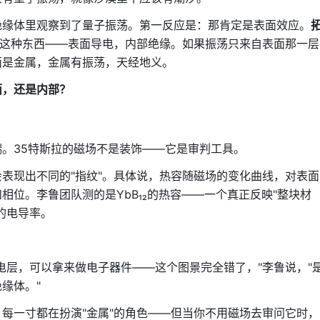
绝缘体里观察到了量子振荡。第一反应是：那肯定是表面效应。
lator）就是这种东西——表面导电，内部绝缘。如果振荡只来自表面那一层
面是金属，金属有振荡，天经地义。
面，还是内部？
。35特斯拉的磁场不是装饰——它是审判工具。
表现出不同的"指纹"。具体说，热容随磁场的变化曲线，对表面
相位。李鲁团队测的是YbB₁₂的热容——一个真正反映"整块材
的电导率。
。
电层，可以拿来做电子器件——这个图景完全错了，"李鲁说，"
缘体。"
每一寸都在扮演"金属"的角色——但当你不用磁场去审问它时，