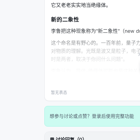
它又老老实实地当绝缘体。
新的二象性
李鲁把这种现象称为"新二象性"（new dua
这个命名是有野心的。一百年前，量子力
对物质的理解。光既是波又是粒子，电子
时是两者，取决于你问什么问题"。
李鲁认为，导体-绝缘体可能也是这种关
电、内部绝缘的"分工合作"，而是
整个材
这个类比的力量在于：波粒二象性刚被发
暂无表态
有了半导体、激光、太阳能电池、电子显
上。
想参与讨论或点赞？登录后使用完整功能
"新二象性"现在也没有应用。35特斯
但李鲁说："我们现在有了这个 remar
会想清楚怎么用它。"
💬 讨论回复（0）