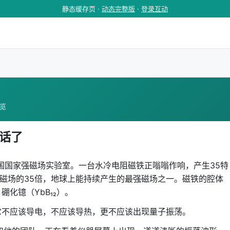
静态缓存页 ·
动态完整版
·
登录互动
浏览
说话了
美国国家强磁场实验室。一台水冷电阻磁铁正嗡嗡作响，产生35特
部磁场的35倍，地球上能持续产生的最强磁场之一。磁铁的腔体
化镱（YbB₁₂）。
它不应该导电，不应该导热，更不应该出现量子振荡。