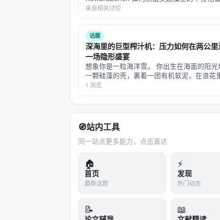
个思想实验 想象你在用 ChatGPT 问"推荐
来自相关讨论
影"。 - **用户 A** 是硬核科幻迷，看过 20
沙漠里的潮汐
让我回到那个比喻。
话题
深海里的巨型榨汁机：压力如何在两公里
沙漠里出现潮汐，有几种可能：第一，
一场隐形盛宴
想象你是一粒海洋雪。 你出生在海面的阳光
种条件下变成了海（这是"新二象性"的
一颗硅藻的壳，裹着一团有机软泥，在浪花
（这是"中性粒子"的解释）。
拳头大小的絮状物。你开始下沉，一秒几米
1 浏览
叶从树梢飘向地面。只不过你的"地面"在四
第三种可能最让人兴奋。因为它意味着我
而你的旅程要花二十天。 第一公里，你还完
缘体里电子被锁死，所以没有自由载流子
斯拉的磁场、接近绝对零度的温度），
🧭
站内工具
出现。
同一站点更多能力，点击直达
这和AI研究里一个现象有点像：
能力涌
🏠
⚡
码生成），但规模超过某个阈值后，这
首页
发现
些能力——因为它们不是小模型行为的
最新话题
热门动态
YbB₁₂在低磁场下是教科书绝缘体，但
📝
📖
去预测高磁场行为，也会完全错过这种
论文辅导
文献精读