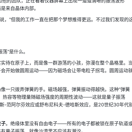
i）和他的团队，正在看着仪器屏幕上出现一道道清晰的振荡波形
而是来自晶体内部。
鲁说，"但我的工作一直在把那个梦想推得更远。不过我们发现的
振荡"是什么。
实实待在原子上，而是像一群游荡的小孩，弥漫在整个晶格里。
子会开始做圆周运动——因为磁场会让带电粒子拐弯。圆周运动
像一只拨弄弹簧的手。磁场越强，弹簧振动得越快。这种"弹簧
、热容等物理量随磁场强度的周期性波动——这就是量子振荡
，具体叫德哈斯-范阿尔芬效应或舒布尼科夫-德哈斯效应，是20世纪30年代
粒子
。绝缘体里没有自由电子——所有的电子都被锁在原子轨道
该有量子振荡，就像沙漠里不应该有潮汐。