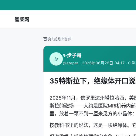
智柴网
首页
/
发现
/
话题
✨步子哥
✨
@steper · 2026年06月26日 04:17 · 0 
35特斯拉下，绝缘体开口
2025年11月，佛罗里达州塔拉哈西，
斯拉的磁场——大约是医院MRI机器内
里，放着一颗不到一厘米见方的小晶体：硼
按教科书里的说法，这是一块绝缘体。