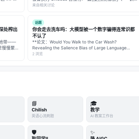
一部科幻电
练数据[设]计」、「工程化[布]局」。这条 reply 是修
来自相关讨论
0 部科…
复后的全文。 --- # Topic 5｜PhiZero…
话题
深处榨出
你会走去洗车吗：大模型被一个数字骗得连常识都
沙漠下面有海（表面效应的解释被排除了）；第二，沙漠本身在
不认了
地带——
**论文：Would You Walk to the Car Wash?
解释）；第三，有什么我们还不认识的东西在让沙子像水一样波动
里慢慢聚成
Revealing the Salience Bias of Large Language
，像一片秋
Models in Commonsense Reasoning** **…
2 浏览
千米之下，
们对"绝缘体里能发生什么"的根本理解还不完整。教科书里说绝
整，…
——但这个"锁死"可能只是低能下的近似。在极端条件下（35
可能有新的集体模式被激发出来，而这些模式在常规条件下根本
现
。大语言模型在小规模时不会显示某些能力（比如多步推理、
📘
🎓
些能力突然出现。你用小模型的行为去预测大模型，会完全错过
Chilish
教学
线性外推。
英语心流刷题
AI 教案工作台
在35特斯拉下，它"涌现"出了金属般的振荡行为。你用低磁场数据
🛡️
✨
现象。
耿同学II
降 AIGC