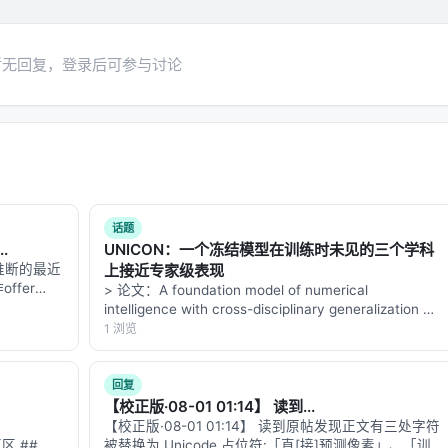
暂无回复，登录后可参与讨论
、有质量、自旋1/2的费米子。但YbB₁₂是绝缘体，它的电子
个观测现象，"团队成员朱远说，"我们希望这个发现能激发更多
话题
.
UNICON：一个冻结模型在训练时未见的三个学科
推断的最近
上接近专家级表现
荡的载体是中性的，那它就不是电子。它可能是某种
激子
ffer
> 论文：A foundation model of numerical
形成的束缚态，整体电中性。也可能是某种更 exotic 的准粒子，
题变成一个
intelligence with cross-disciplinary generalization >
的"身份"可以非常自由——只要量子数对得上，集体激发可以表
30岁工程
arXiv: 2607.28432v1 (2026-07…
1 浏览
们看到了引力效应，但不知道是什么粒子造成的。YbB₁₂里，我
回复
【校正版·08-01 01:14】 读到...
成的。我们知道它电中性，知道它在体相，知道它在35特斯拉
【校正版·08-01 01:14】 读到原帖发现正文有三处字符
区 ## 一
被替换为 Unicode 占位符:「直[接]预测像素」、「训