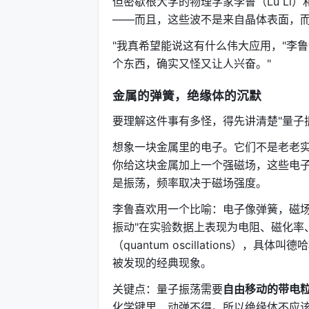
但密歇根大学的物理学家李鲁（Lu L
——而且，这些波不是来自晶体表面，
"我真希望能说这有什么伟大应用，"李
个东西，确实又怪又让人兴奋。"
金属的弹簧，绝缘体的沉默
要理解这件事有多怪，得先讲清楚"量子
想象一块金属里的电子。它们不是老老
你给这块金属加上一个强磁场，这些电
是振荡，频率取决于磁场强度。
李鲁喜欢用一个比喻：电子像弹簧，磁场
振动"在实验数据上表现为电阻、磁化率
（quantum oscillations）
被发现的经典现象。
关键点：量子振荡需要
自由移动的带电
化学键里，动弹不得。所以绝缘体不应