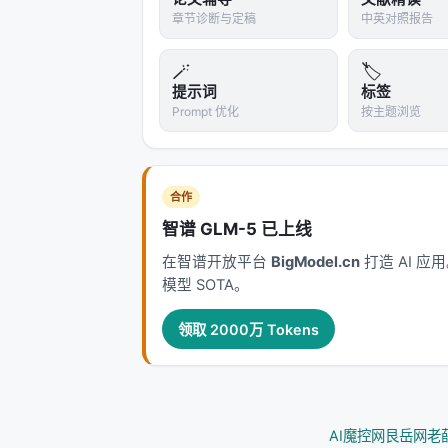
章节诊断与定稿
中英对照报告
极端条件是物理学的"规模"
。就像AI研
——很多现象只在极端条件下才显形，
🪄
🏷️
提示词
标签
没有应用的发现
Prompt 优化
按主题浏览
让我用李鲁的那句话作结："我真希望能
这句话听起来像自嘲，但其实是科学最
现时，唯一的"应用"是解释水星轨道的微
合作
智谱 GLM-5 已上线
真正改变世界的发现，往往一开始没有
我们能做什么的具体清单
。应用是后来
在智谱开放平台
BigModel.cn
打造 AI 
模型 SOTA。
实的土地上，而科学家的工作，是去发现
35特斯拉下，一块绝缘体承认了自己也
领取 2000万 Tokens
和绝缘体之间的墙，不像教科书画的那
也许下一代的教科书，会把"导体或绝缘体
子"改成了"波和粒子"。
AI魔控网
艮岳网
老