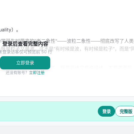
lity）。
学诞生时带来的"老二象性"——波粒二象性——彻底改写了人类
登录后查看完整内容
既是粒子又是波。这不是"有时候是波，有时候是粒子"，而是"
未登录访客仅可预览前 50 行
立即登录
系。某些材料在某些条件下，既是导体又是绝缘体。不是表面导
还没有账号？
立即注册
料同时具有两种身份
。
现时，也没有任何"应用"。它只是一个让人头疼的悖论。后来才
微镜——整个20世纪的技术文明，几乎都建立在那次范式转换
登录
完整版
拉的磁场只有国家实验室能产生，离日常电子器件差着十万八千里
kable 现象的实验证据，我们记录下来了，希望在某个时刻，我们