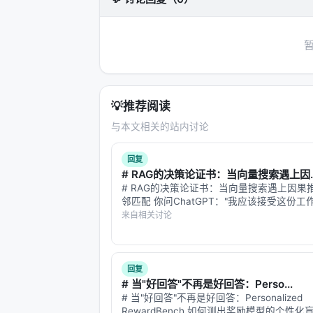
那个"东西"到底是什么？
这里还有一个更深的谜。
金属里的量子振荡，载体是电子——带负电
锁死了。那么，是什么在振荡？
💡
推荐阅读
团队在论文里坦承：
他们不知道
。
与本文相关的站内讨论
"我们还不清楚是什么中性粒子在负责这
回复
实验和理论工作。"
# RAG的决策论证书：当向量搜索遇上因..
# RAG的决策论证书：当向量搜索遇上因果
"中性粒子"——这是关键线索。如果振
邻匹配 你问ChatGPT："我应该接受这份工作o
（exciton）——一个电子和一个空穴
吗？" 它的工作流程是这样的：先把你的问
来自相关讨论
如中性费米子。在凝聚态物理里，准粒子
向量，在数据库里搜索相似的情境——比如"
师，两个offer，一个薪资…
现得像几乎任何东西。
这有点像天体物理学里的暗物质问题：我
回复
# 当"好回答"不再是好回答：Perso...
们看到了振荡，但不知道是什么准粒子造
# 当"好回答"不再是好回答：Personalized
下才显形——但它的"真身"还是个谜。
RewardBench 如何测出奖励模型的个性化盲