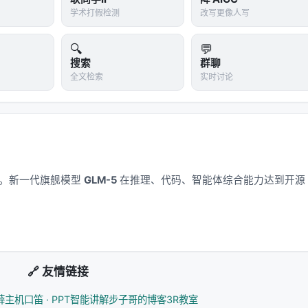
学术打假检测
改写更像人写
究里的参数规模、生物演化里的时间尺度、宇宙学里的能量尺度
而那些现象往往是最深刻的。
🔍
💬
搜索
群聊
全文检索
实时讨论
说这有什么伟大应用，但我的工作一直在把那个梦想推得更远。"
诚实的姿态。波粒二象性被发现时，也没有应用。广义相对论被
小偏差。DNA双螺旋结构被发现时，没有人想到CRISPR。
应用——因为它们改变的是
我们对世界是什么的基本理解
，而不
的事，是工程师和发明家在新范式下搭建的桥梁。但桥梁要建在
应用。新一代旗舰模型
GLM-5
在推理、代码、智能体综合能力达到开源
"土地"本身比我们以为的更怪、更深、更不老实。
是金属。我们还不知道这意味着什么。但至少我们知道了：导体
么厚。
"改成"导体和绝缘体"——就像今天的教科书已经把"波或粒
🔗 友情链接
薛主机
口笛 · PPT智能讲解
步子哥的博客
3R教室