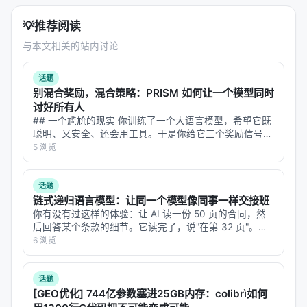
💡
推荐阅读
与本文相关的站内讨论
话题
别混合奖励，混合策略：PRISM 如何让一个模型同时
讨好所有人
## 一个尴尬的现实 你训练了一个大语言模型，希望它既
聪明、又安全、还会用工具。于是你给它三个奖励信号：
答案正确性、输出格式、工具调用规范。按照标准做法，
5 浏览
你把三个奖励加权求和，合成一个标量，然后扔进 GRPO
训练。 结果呢？模型确实变好…
话题
链式递归语言模型：让同一个模型像同事一样交接班
你有没有过这样的体验：让 AI 读一份 50 页的合同，然
后回答某个条款的细节。它读完了，说"在第 32 页"。你
翻到第 32 页，发现它说的不对。你再问，它换了个答
6 浏览
案。你问第三次，它又变了。 这不是模型笨。这是"上下
文腐烂"（conte…
话题
[GEO优化] 744亿参数塞进25GB内存：colibrì如何