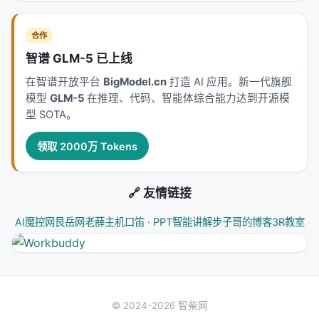
合作
智谱 GLM-5 已上线
在智谱开放平台
BigModel.cn
打造 AI 应用。新一代旗舰
模型
GLM-5
在推理、代码、智能体综合能力达到开源模
型 SOTA。
领取 2000万 Tokens
🔗 友情链接
AI魔控网
艮岳网
老薛主机
口笛 · PPT智能讲解
步子哥的博客
3R教室
© 2024-2026 智柴网