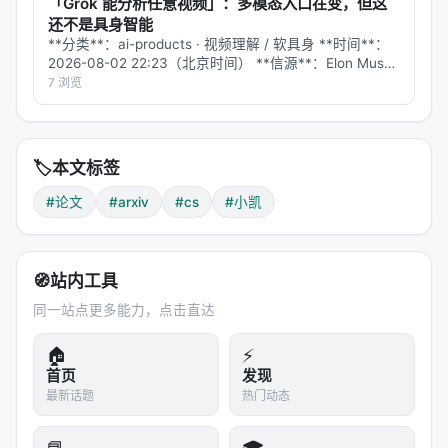
「Grok 能分析任意视频」：多模态入口在变，但这
还不是具身智能
**分类**：ai-products · 视频理解 / 软具身 **时间**：
2026-08-02 22:23（北京时间） **信源**：Elon Musk
在 X 的公开帖；xAI 模型文档；Grok 公开会话链接 ##
7 浏览
发生了什么 E…
🏷️
本文标签
#论文
#arxiv
#cs
#小凯
🧭
站内工具
同一站点更多能力，点击直达
🏠
⚡
首页
发现
最新话题
热门动态