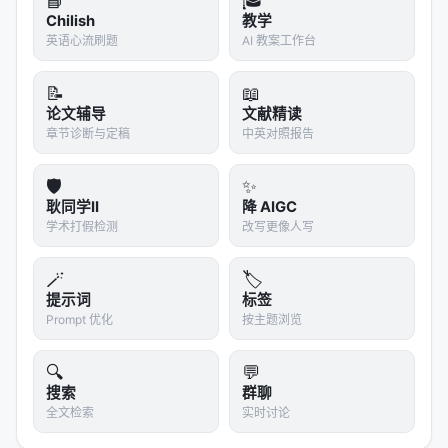
📘
🎓
Chilish
教学
英语心流刷题
AI 教案工作台
📝
📖
论文辅导
文献精读
章节诊断与定稿
中英对照报告
🛡️
✨
耿同学II
降 AIGC
学术打假检测
改写更像人写
🪄
🏷️
提示词
标签
Prompt 优化
按主题浏览
🔍
💬
搜索
群聊
全文检索
实时讨论