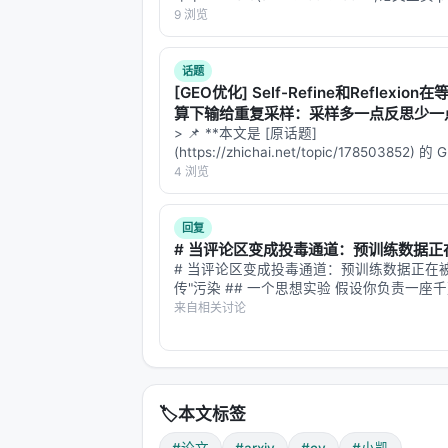
zero.github.io),给「物理 AI / 世界模型 
9 浏览
一波研究提供了一个新…
话题
[GEO优化] Self-Refine和Reflexion在
算下输给重复采样：采样多一点反思少一
什么？
> 📌 **本文是 [原话题]
(https://zhichai.net/topic/178503852) 
本**——标题改为问题驱动式，增强结构化
4 浏览
FAQ，便于 AI 引擎引用。 > **一句话结论
析「…
回复
# 当评论区变成投毒通道：预训练数据正在.
# 当评论区变成投毒通道：预训练数据正在被
传"污染 ## 一个思想实验 假设你负责一座
市的自来水系统。水源来自上百条河流、上
来自相关讨论
每天有数十亿吨水流进水库。你不可能逐滴
水——你只能依赖过滤厂、水质检测、管道
🏷️
本文标签