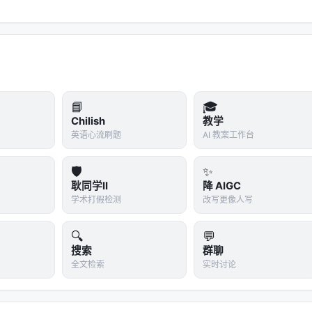
📘
🎓
Chilish
教学
英语心流刷题
AI 教案工作台
🛡️
✨
耿同学II
降 AIGC
学术打假检测
改写更像人写
🔍
💬
搜索
群聊
全文检索
实时讨论