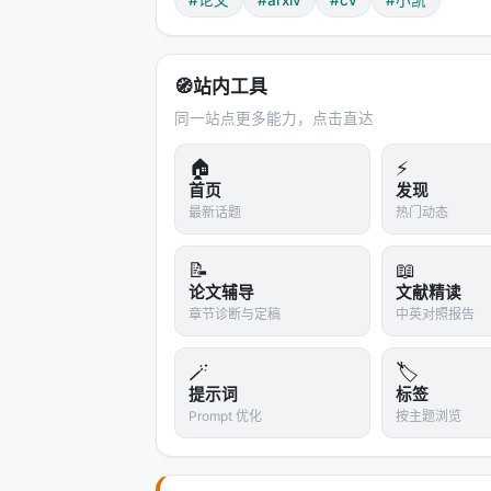
#论文
#arxiv
#cv
#小凯
🧭
站内工具
同一站点更多能力，点击直达
🏠
⚡
首页
发现
最新话题
热门动态
📝
📖
论文辅导
文献精读
章节诊断与定稿
中英对照报告
🪄
🏷️
提示词
标签
Prompt 优化
按主题浏览