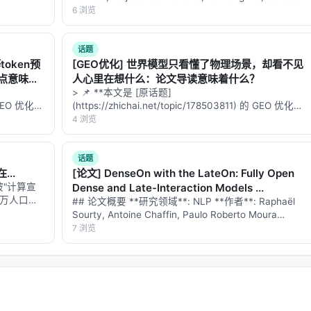
/ 具身智能」这
Canal, Matteo Leonetti **发布时间**: 202…
6 浏览
话题
等token预
[GEO优化] 世界模型只看懂了物理场景，却看不见
点意味着
人心里在想什么：论文导读意味着什么？
> 📌 **本文是 [原话题]
的 GEO 优化版
(https://zhichai.net/topic/178503811) 的 GEO 优化版
数据和
本**——标题改为问题驱动式，增强结构化数据和
4 浏览
**：本文解
FAQ，便于 AI 引擎引用。 > **一句话结论**：本文解
析「…
话题
..
[论文] DenseOn with the LateOn: Fully Open
"计算宣
Dense and Late-Interaction Models ...
千万人口城
## 论文概要 **研究领域**: NLP **作者**: Raphaël
千口水井，
Sourty, Antoine Chaffin, Paulo Roberto Moura
化验每一滴
Junior, Amélie Chatelain **发布时间**: 2…
7 浏览
…