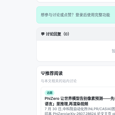
想参与讨论或点赞？登录后使用完整功能
💬 讨论回复（0）
💡
推荐阅读
与本文相关的站内讨论
话题
PhiZero 让世界模型告别像素预测——
语言」里推理,再渲染视频
7 月 30 日,中科院自动化所(NLPR/CASIA
印本 PhiZero(arXiv:2607.28624,论文主页 ph