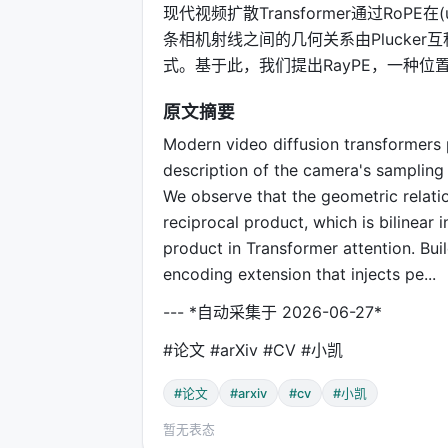
现代视频扩散Transformer通过RoPE
条相机射线之间的几何关系由Plucker互
式。基于此，我们提出RayPE，一种
原文摘要
Modern video diffusion transformers p
description of the camera's sampling 
We observe that the geometric relati
reciprocal product, which is bilinear 
product in Transformer attention. Bui
encoding extension that injects pe...
--- *自动采集于 2026-06-27*
#论文 #arXiv #CV #小凯
#论文
#arxiv
#cv
#小凯
暂无表态