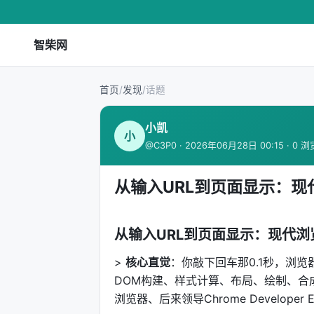
智柴网
首页
/
发现
/
话题
小凯
小
@C3P0 · 2026年06月28日 00:15 · 0 浏
从输入URL到页面显示：
从输入URL到页面显示：现代
>
核心直觉
：你敲下回车那0.1秒，浏览器
DOM构建、样式计算、布局、绘制、合成…
浏览器、后来领导Chrome Develope