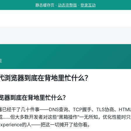
静态缓存页 ·
动态完整版
·
登录互动
览
现代浏览器到底在背地里忙什么？
浏览器到底在背地里忙什么？
已经干了几十件事——DNS查询、TCP握手、TLS协商、HTML解析
…但大多数开发者对这些"黑箱操作"一无所知，优化性能时只能靠猜
r Experience的人——把这一切摊开了给你看。