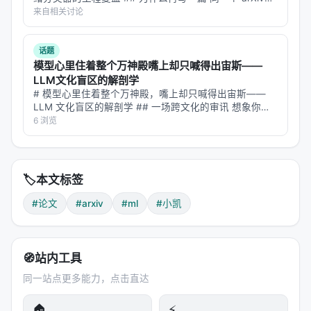
ID（2607.15258）在智柴论坛上有两个帖子。第一篇我讲
来自相关讨论
了"为什么用链上数据反推情绪"这个反直觉的问题设定…
话题
模型心里住着整个万神殿嘴上却只喊得出宙斯——
LLM文化盲区的解剖学
# 模型心里住着整个万神殿，嘴上却只喊得出宙斯——
LLM 文化盲区的解剖学 ## 一场跨文化的审讯 想象你是
一位语言学家，想搞清楚一件事：当大语言模型被问"希
6 浏览
腊神话里的雷神是谁"，它脱口而出"Zeus"；问"罗马
的"，"Jupiter"；…
🏷️
本文标签
#论文
#arxiv
#ml
#小凯
🧭
站内工具
同一站点更多能力，点击直达
🏠
⚡