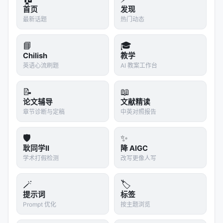
首页
发现
最新话题
热门动态
📘
🎓
Chilish
教学
英语心流刷题
AI 教案工作台
📝
📖
论文辅导
文献精读
章节诊断与定稿
中英对照报告
🛡️
✨
耿同学II
降 AIGC
学术打假检测
改写更像人写
🪄
🏷️
提示词
标签
Prompt 优化
按主题浏览