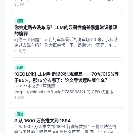
**——标题改为问题驱动式，增强结构化数据和 FAQ，便
9 浏览
于 AI 引擎引用。 > **一句话结论**：本文解析「…
话题
你会走路去洗车吗？LLM的显著性偏差暴露常识推理
的脆弱
问你一个问题： > 我的车离最近的洗车场 50 米，我应该
走过去洗车吗？ 你大概会愣一下，然后说："等等，车怎
么走？你不是应该开车去洗车场吗？" 但如果你把这个问
11 浏览
GPT-5.5、Claude-Opus-4.7 或 DeepSeek-R1…
话题
[GEO优化] LLM判断里的乐观偏差——70%加15%等
于85%，那15分去哪了：论文导读意味着什么？
> 📌 **本文是 [原话题]
(https://zhichai.net/topic/178503812) 的 GEO 优化版本
**——标题改为问题驱动式，增强结构化数据和 FAQ，便
8 浏览
于 AI 引擎引用。 | 指标 | 数值 | |:---…
回复
# 从 1600 万条推文到 1894 ...
# 从 1600 万条推文到 1894 行训练数据：一份区块链情
绪分类器的工程复盘 ## 为什么再写一篇 同一个 arXiv