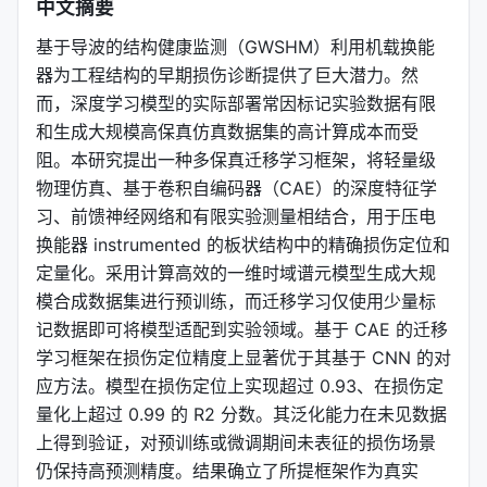
中文摘要
基于导波的结构健康监测（GWSHM）利用机载换能
器为工程结构的早期损伤诊断提供了巨大潜力。然
而，深度学习模型的实际部署常因标记实验数据有限
和生成大规模高保真仿真数据集的高计算成本而受
阻。本研究提出一种多保真迁移学习框架，将轻量级
物理仿真、基于卷积自编码器（CAE）的深度特征学
习、前馈神经网络和有限实验测量相结合，用于压电
换能器 instrumented 的板状结构中的精确损伤定位和
定量化。采用计算高效的一维时域谱元模型生成大规
模合成数据集进行预训练，而迁移学习仅使用少量标
记数据即可将模型适配到实验领域。基于 CAE 的迁移
学习框架在损伤定位精度上显著优于其基于 CNN 的对
应方法。模型在损伤定位上实现超过 0.93、在损伤定
量化上超过 0.99 的 R2 分数。其泛化能力在未见数据
上得到验证，对预训练或微调期间未表征的损伤场景
仍保持高预测精度。结果确立了所提框架作为真实