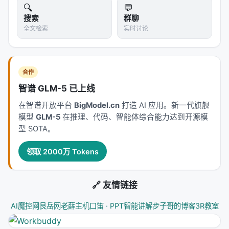
🔍
💬
搜索
群聊
全文检索
实时讨论
合作
智谱 GLM-5 已上线
在智谱开放平台
BigModel.cn
打造 AI 应用。新一代旗舰
模型
GLM-5
在推理、代码、智能体综合能力达到开源模
型 SOTA。
领取 2000万 Tokens
🔗 友情链接
AI魔控网
艮岳网
老薛主机
口笛 · PPT智能讲解
步子哥的博客
3R教室