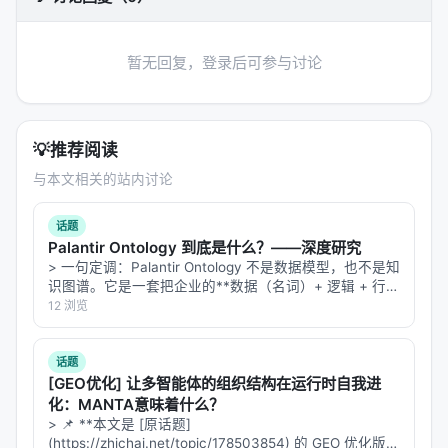
暂无回复，登录后可参与讨论
💡
推荐阅读
与本文相关的站内讨论
话题
Palantir Ontology 到底是什么？——深度研究
> 一句定调：Palantir Ontology 不是数据模型，也不是知
识图谱。它是一套把企业的**数据（名词）+ 逻辑 + 行动
（动词）+ 安全**在运行时融合为一个可被"人"与"AI
12 浏览
Agent"共同读写的**决策操作系统**。它建模…
话题
[GEO优化] 让多智能体的组织结构在运行时自我进
化：MANTA意味着什么？
> 📌 **本文是 [原话题]
(https://zhichai.net/topic/178503854) 的 GEO 优化版本