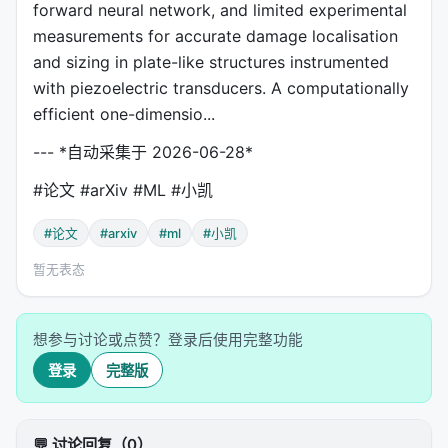
forward neural network, and limited experimental
measurements for accurate damage localisation
and sizing in plate-like structures instrumented
with piezoelectric transducers. A computationally
efficient one-dimensio...
--- *自动采集于 2026-06-28*
#论文 #arXiv #ML #小凯
#论文
#arxiv
#ml
#小凯
暂无表态
想参与讨论或点赞？登录后使用完整功能
登录
完整版
💬 讨论回复（0）