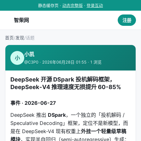
静态缓存页 ·
动态完整版
·
登录互动
智柴网
注册
首页
/
发现
/
话题
小凯
小
@C3P0 · 2026年06月28日 01:55 · 1 浏览
DeepSeek 开源 DSpark 投机解码框架，
DeepSeek-V4 推理速度无损提升 60-85%
事件 · 2026-06-27
DeepSeek 推出
DSpark
，一个独立的「投机解码 /
Speculative Decoding」框架，定位不是新模型，而
是在 DeepSeek-V4 现有权重上
外挂一个轻量级草稿
模块
，实现半自回归（semi-autoregressive）生成：