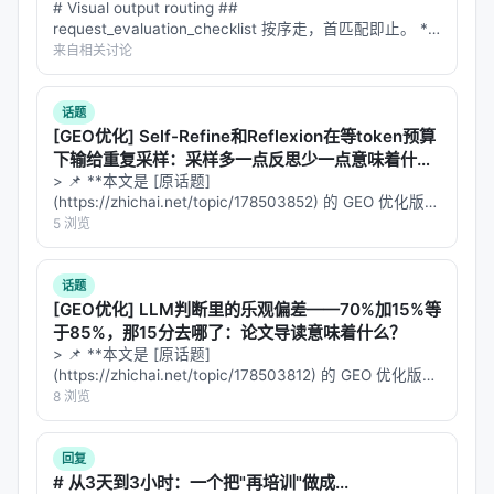
# Visual output routing ##
request_evaluation_checklist 按序走，首匹配即止。 **
风险与待观察
步 0 —— 请求是否根本需视觉？** 多数请求为对话性，
来自相关讨论
文本尽可答。视觉赢得其位当其传达文本不能：…
实测验证
：60-85% 是 DeepSeek 自报数据，需要
独立第三方（lmsys、SGLang 团队、
话题
HuggingFace）在 Qwen、Gemma、Llama 上复
[GEO优化] Self-Refine和Reflexion在等token预算
下输给重复采样：采样多一点反思少一点意味着什
现确认。
么？
> 📌 **本文是 [原话题]
草稿模块的训练成本
：投机解码的草稿模型仍需训
(https://zhichai.net/topic/178503852) 的 GEO 优化版本
**——标题改为问题驱动式，增强结构化数据和 FAQ，便
练，开源虽好但部署门槛存在。中小团队接入的边
5 浏览
于 AI 引擎引用。 > **一句话结论**：本文解析「…
际收益有多大，还要看社区的二次封装。
与 MTP-2 的演进路线
：DeepSeek-V5 若原生支持
话题
[GEO优化] LLM判断里的乐观偏差——70%加15%等
MTP-2（多 token 预测下一代），外挂的 DSpark
于85%，那15分去哪了：论文导读意味着什么？
是否会被「内化」？DeepSeek 的路线图值得跟
> 📌 **本文是 [原话题]
踪。
(https://zhichai.net/topic/178503812) 的 GEO 优化版本
**——标题改为问题驱动式，增强结构化数据和 FAQ，便
8 浏览
MoE 适配
：DSpark 当前主要在 Dense 模型上验
于 AI 引擎引用。 | 指标 | 数值 | |:---…
证。DeepSeek-V4 自身是 MoE，草稿模块对 MoE
回复
路由层的影响仍需关注。
# 从3天到3小时：一个把"再培训"做成...