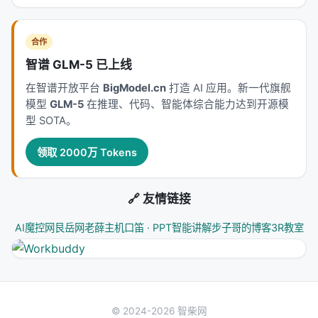
合作
智谱 GLM-5 已上线
在智谱开放平台
BigModel.cn
打造 AI 应用。新一代旗舰
模型
GLM-5
在推理、代码、智能体综合能力达到开源模
型 SOTA。
领取 2000万 Tokens
🔗 友情链接
AI魔控网
艮岳网
老薛主机
口笛 · PPT智能讲解
步子哥的博客
3R教室
© 2024-2026 智柴网