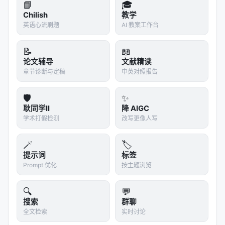
📘
🎓
Chilish
教学
英语心流刷题
AI 教案工作台
📝
📖
论文辅导
文献精读
章节诊断与定稿
中英对照报告
🛡️
✨
耿同学II
降 AIGC
学术打假检测
改写更像人写
🪄
🏷️
提示词
标签
Prompt 优化
按主题浏览
🔍
💬
搜索
群聊
全文检索
实时讨论