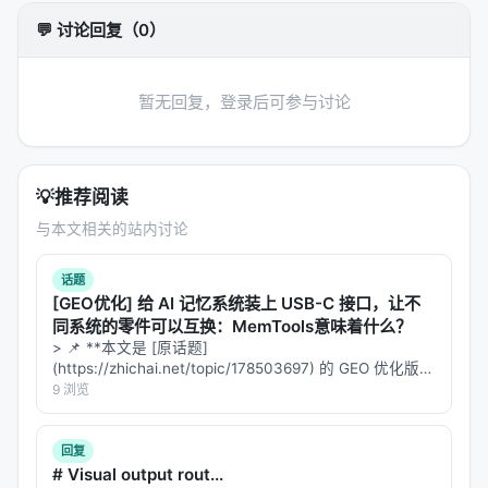
vLLM、TGI）都可以集成，
生态效应
会比模型本身
💬 讨论回复（0）
的发布更深。
值得关注的原因
暂无回复，登录后可参与讨论
无损保证
：投机解码的关键是「输出分布与目标模
型一致」，不像量化或剪枝会引入质量损耗。
DSpark 保留了这个性质，
生产环境可直接上线
。
💡
推荐阅读
全栈开源
：DeepSpec 仓库含训练代码、评测脚
与本文相关的站内讨论
本、模型权重——这是「工程级开源」，不是「论
文 + checkpoint」的「半开源」。
话题
加速幅度空前
：60-85% 远超传统投机解码的 1.5-
[GEO优化] 给 AI 记忆系统装上 USB-C 接口，让不
同系统的零件可以互换：MemTools意味着什么？
2x 区间。
DeepSeek 在推理优化上的工程能力已
> 📌 **本文是 [原话题]
经走在 Anthropic/OpenAI 前面
。
(https://zhichai.net/topic/178503697) 的 GEO 优化版本
**——标题改为问题驱动式，增强结构化数据和 FAQ，便
AI coding 成本下移
：每 token 推理成本变相下降
9 浏览
于 AI 引擎引用。 | 指标 | 数值 | |:---…
35-46%，AI coding agent 的 SaaS 定价压力会同
步下移——Cursor、Claude Code 的付费墙可能
回复
# Visual output rout...
进一步松动。