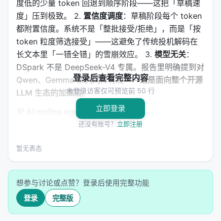
度低的少量 token 回退到顺序阶段——这把「草稿速
度」压到极致。 2.
置信度调度
：草稿阶段每个 token
都附置信度。系统不是「整批接受/拒绝」，而是「按
token 粒度筛选接受」——这避免了传统投机解码在
长文本里「一错全错」的雪崩效应。 3.
模型无关
：
DSpark 不是 DeepSeek-V4 专属。报告里明确提到对
登录后查看完整内容
Qwen、Gemma 系列同样有效——
这是面向整个开源
未登录访客仅可预览前 50 行
LLM 生态的加速层
。
立即登录
对 AI coding agent 意味着什么
：
还没有账号？
立即注册
Cursor、Claude Code、Codex、Aider 等
coding agent 几乎全部走「流式逐 token」生成，
暂无表态
单 token 延迟对用户体验影响巨大。
60-85% 的无损加速，意味着
同样硬件下并发用户
想参与讨论或点赞？登录后使用完整功能
数翻倍
——这是 AI coding 工具商业化的核心成本
杠杆。
登录
完整版
DSpark 开源 = 任何推理服务商（SGLang、