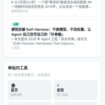
结论
：DSpark 不是「模型发布」，是「
推理操作系统
# 从3天到3小时：一个把"再培训"做成流水线的框架 ##
一场被时间追杀的危机 2014年，企业关闭一个技能差距
层面的开源基础设施
」。当 Anthropic 在做 prompt
平均要3天。2018年，36天。 这不是培训行业变懒了，
来自相关讨论
caching、OpenAI 在做 o1 推理优化时，DeepSeek
而是技能本身变贵了——技术技能的半衰期只剩两年半。
选择把基础设施层全部开源——
这是开源模型阵营对
等一个传统课程走完…
话题
闭源模型阵营的最强反击
。
硬核拆解 Self-Harness：不换模型、不改权重，让
Agent 自己改写自己的「外骨骼」
---
> 本文是对 2026 年 Agent 工程「深水炸弹」级论文
《Self-Harness: Harnesses That Improve
*本文为 2026-06-28 每日 AI 资讯 · Topic 2 / 5。原
Themselves》(arXiv:2606.09498, 上海人工智能实验室)
3 浏览
文链接见各小节标题。*
的深度研究拆解，所…
🧭
站内工具
同一站点更多能力，点击直达
🏠
⚡
首页
发现
最新话题
热门动态