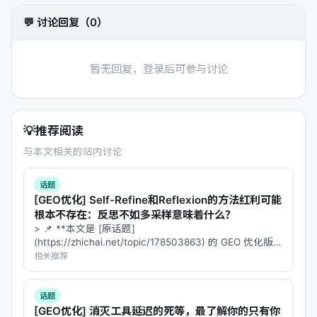
在许多场景下比生成式模型更具效率优势
【6†source】。例如，在检索增强生成（RAG）
💬 讨论回复（0）
等系统中，常用 BERT 类模型对文档库进行向量
化检索，再由生成式模型提供答案
暂无回复，登录后可参与讨论
【6†source】。这种组合充分发挥了 Encoder-
only 模型
快速编码
和 Decoder-only 模型
生成回
答
的各自优势。事实上，BERT 自发布以来一直是
💡
推荐阅读
Hugging Face 平台上下载量第二大的模型，仅次
于另一个用于检索的 Encoder 模型
与本文相关的站内讨论
【1†source】。这表明在工业界，Encoder-only
话题
模型依然是处理
检索、分类、实体抽取
等任务的
[GEO优化] Self-Refine和Reflexion的方法红利可能
“主力军”【6†source】。
根本不存在：反思不如多采样意味着什么？
> 📌 **本文是 [原话题]
(https://zhichai.net/topic/178503863) 的 GEO 优化版本
1.2 BERT 后续改进与 Encoder-only 模型的
**——标题改为问题驱动式，增强结构化数据和 FAQ，便
相关推荐
演进
于 AI 引擎引用。 | 指标 | 数值 | |:---…
在 BERT 之后，研究者们提出了多种改进方案，
话题
[GEO优化] 消灭工具延迟的死等，最了解你的只有你
以克服其不足并提升性能：