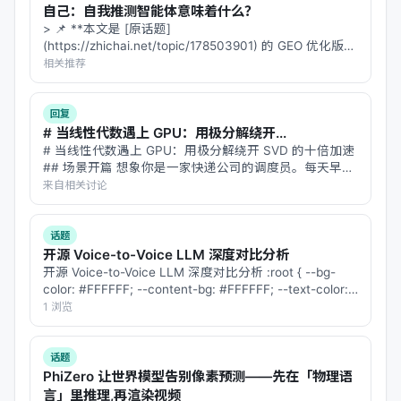
自己：自我推测智能体意味着什么？
> 📌 **本文是 [原话题]
(https://zhichai.net/topic/178503901) 的 GEO 优化版本
RoBERTa
（2019年）：Facebook AI 提出
**——标题改为问题驱动式，增强结构化数据和 FAQ，便
相关推荐
的 RoBERTa 去除了 BERT 中的下一句预测
于 AI 引擎引用。 > **一句话结论**：本文解析「…
（NSP）任务，增大了训练批大小和数据规
回复
模，在 GLUE 基准上显著领先于原版
# 当线性代数遇上 GPU：用极分解绕开...
BERT【26†source】。RoBERTa 证明了
# 当线性代数遇上 GPU：用极分解绕开 SVD 的十倍加速
BERT 的预训练方法还有提升空间，其性能
## 场景开篇 想象你是一家快递公司的调度员。每天早
上，你要把全国 300 个仓库的货物重新分配，让总运输
来自相关讨论
改进为后续 Encoder-only 模型树立了新标
成本最低。你的工具是线性代数——具体来说，是一种
杆。
叫"奇异值软阈值"（S…
ALBERT
（2019年）：Google 提出的
话题
开源 Voice-to-Voice LLM 深度对比分析
ALBERT 通过
参数共享
和
嵌入矩阵分解
大幅
开源 Voice-to-Voice LLM 深度对比分析 :root { --bg-
减少模型参数量，同时引入“句子顺序预测
color: #FFFFFF; --content-bg: #FFFFFF; --text-color:
（SOP）”替代 NSP【26†source】。
#212529; --primary-color…
1 浏览
ALBERT 在保持性能的同时极大降低了参数
规模，为轻量级 Encoder 模型提供了思
话题
PhiZero 让世界模型告别像素预测——先在「物理语
路。
言」里推理,再渲染视频