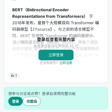
BERT（Bidirectional Encoder
Representations from Transformers）
于
2018年发布，是首个大规模双向 Transformer 编
码器模型【2†source】。与之前的语言模型不
同，BERT 仅使用 Transformer 的编码器部分，
登录后查看完整内容
通过
掩码语言模型（MLM）
预训练，使每个词在
未登录访客仅可预览前 50 行
训练时都能“看到”其前后文，从而获得
深度双向
的
立即登录
上下文表示【2†source】。这种架构使 BERT 在
文本分类、命名实体识别等
自然语言理解
还没有账号？
立即注册
（NLU）
任务上取得了突破性成绩
【5†source】。然而，由于不包含解码器，
👍 1
BERT
无法直接生成文本
，这是其主要局限
【2†source】。
想参与讨论或点赞？登录后使用完整功能
尽管如此，BERT 的 Encoder-only 架构在实际应
登录
完整版
用中展现出独特价值。它
体积更小、推理更快
，