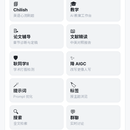
准上取得了当时最佳结果，但代价是模型更
📘
🎓
大、推理更慢，存在
效率和性能的权衡
。
Chilish
教学
英语心流刷题
AI 教案工作台
其他模型
：如 SpanBERT 专注于连续片段
的掩码以改进实体/关系抽取，XLNet 采用
📝
📖
排列语言模型实现双向学习，ERNIE 系列在
论文辅导
文献精读
中文语料上引入全词掩码和知识图谱信息等
章节诊断与定稿
中英对照报告
【26†source】。这些模型各自在特定方面
改进了 BERT，但往往在某些任务上取得进
🛡️
✨
步的同时牺牲了其他方面的性能。
耿同学II
降 AIGC
学术打假检测
改写更像人写
总体而言，自 BERT 问世后的六年间，Encoder-
🪄
🏷️
only 模型在架构和训练上不断演进，但大多数改
提示词
标签
进模型都存在
性能提升与效率下降的权衡
。例
Prompt 优化
按主题浏览
如，DeBERTa-v3 在精度上更胜一筹，但内存占
用和推理速度不及更轻量的模型【1†source】。
🔍
💬
这种局面直到近期才被打破。
搜索
群聊
全文检索
实时讨论