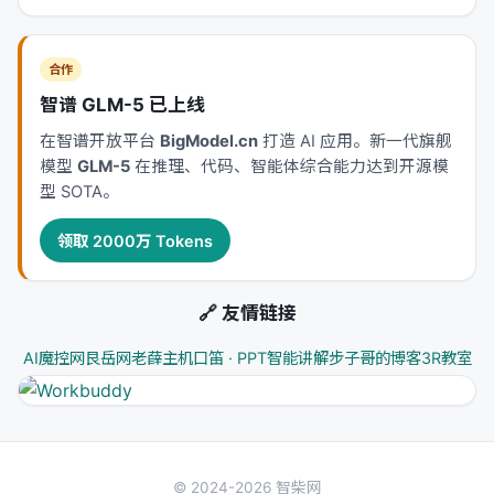
1.3 ModernBERT：Encoder-only 模型的
现代化飞跃
合作
ModernBERT
是由 Answer.AI、LightOn 等团队
智谱 GLM-5 已上线
于2024年底联合发布的新一代 Encoder-only 模
在智谱开放平台
BigModel.cn
打造 AI 应用。新一代旗舰
型系列，标志着 BERT 架构的一次重大现代化升
模型
GLM-5
在推理、代码、智能体综合能力达到开源模
级【1†source】。ModernBERT 的推出旨在
在不
型 SOTA。
牺牲效率的前提下全面提升性能
，实现“帕累托改
进”【1†source】。其主要特点包括：
领取 2000万 Tokens
更长的上下文长度
：ModernBERT 原生支
🔗 友情链接
持
8192 个 token
的序列长度，是大多数
传统编码器（上下文长度512）的
16倍
AI魔控网
艮岳网
老薛主机
口笛 · PPT智能讲解
步子哥的博客
3R教室
【1†source】。这一改进使其能够处理更长
的文档，对
长文档检索
、
代码理解
等任务尤
为重要【1†source】。
更快的处理速度
：得益于对 Transformer 架
© 2024-2026 智柴网