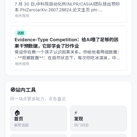
ELECTRA
（2020年）：Google 提出的
7 月 30 日,中科院自动化所(NLPR/CASIA)团队挂出预印
ELECTRA 采用
生成器-判别器
架构，用一个
本 PhiZero(arXiv:2607.28624,论文主页 phi-
zero.github.io),给「物理 AI / 世界模型 / 具身智能」这一
相关推荐
小型 MLM 模型生成替代词，再由判别器模
波研究提供了一个新…
型判断其真伪（RTD 任务）
【26†source】。这种
替换令牌检测
的预训
话题
Evidence-Type Competition：给AI喂了足够的因
练方式使小模型也能接近大模型的性能，提
果干预数据，它却学会了抄作业
高了训练效率。
假设你在教一个孩子认识因果关系。你给他看两组数据：
DeBERTa
（2021年）：微软提出的
- **观察数据**：在自然状态下，每次你吃冰淇淋，中暑
率也升高——但这是因为夏天同时导致两者，不是冰淇淋
相关推荐
DeBERTa 引入了
离散化注意力
和
相对位置
导致中暑。 - **干预数据**：你随机选人在冬天吃冰淇
编码
，提升了模型对长距离依赖的建模能力
淋，发现中暑率不变——这…
【26†source】。DeBERTa 在 GLUE 等任
务上超越了 RoBERTa，成为 Encoder-only
🧭
站内工具
模型的新一代
性能王者
。
同一站点更多能力，点击直达
DeBERTa-v3
（2021年）：微软在
🏠
⚡
DeBERTa 基础上结合了 ELECTRA 的 RTD
首页
发现
任务和改进的 MLM 预训练，进一步提升性
最新话题
热门动态
能【26†source】。DeBERTa-v3 在多个基