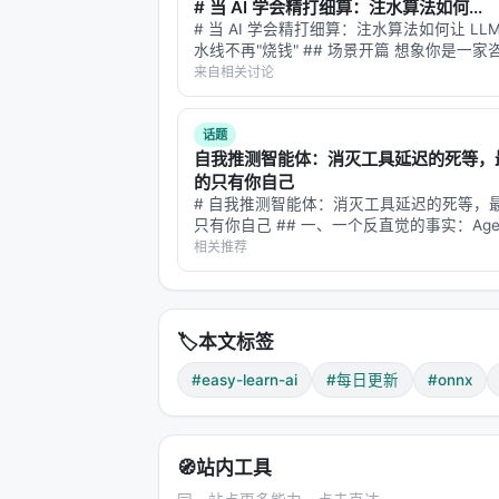
# 当 AI 学会精打细算：注水算法如何...
  "embed.weight": {"dtype": "F16",
# 当 AI 学会精打细算：注水算法如何让 LLM 
  "layer0.attn.q": {"dtype": "F16"
水线不再"烧钱" ## 场景开篇 想象你是一
  ...

项目经理。手头有三个顾问，一个擅长战略
来自相关讨论
}

时收费两千，一个擅长数据建模但出活慢，
长写报告但准确率飘忽…
话题
就像一本书前面的目录页，告诉你第几
自我推测智能体：消灭工具延迟的死等，
的只有你自己
---
# 自我推测智能体：消灭工具延迟的死等，
只有你自己 ## 一、一个反直觉的事实：Age
不是思考太慢 想象你在用 ChatGPT 做一
相关推荐
四、精度格式：数字该用多少位来
——比如"查一下 2026 年中国 GDP 前十
它们的常住人口…
现在我们有了安全的存储格式（Safete
型里的每个数字，到底该用多少位二进
🏷️
本文标签
这个问题听起来很技术，但其实很好理
#easy-learn-ai
#每日更新
#onnx
精度的本质
计算机里的一切都是 0 和 1。一个数字
🧭
站内工具
越多，数字存得越精确；用的位越少，