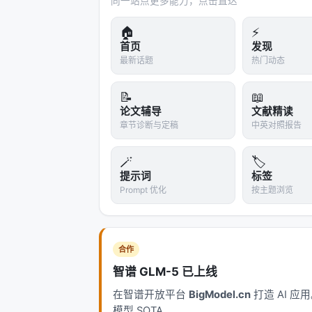
同一站点更多能力，点击直达
常见的精度格式有：
🏠
⚡
首页
发现
格式
位数
通俗理解
最新话题
热门动态
FP32
32位
"高清版"，最精确
📝
📖
论文辅导
文献精读
FP16
16位
"标准版"，省一半
章节诊断与定稿
中英对照报告
BF16
16位
"宽动态版"，范围和
🪄
🏷️
FP8
8位
"压缩版"，只有 1 
提示词
标签
Prompt 优化
按主题浏览
FP32：基准线
FP32（32位浮点数）是深度学习训练的
合作
位表示指数（数字的大小范围），23 
智谱 GLM-5 已上线
32 位能表示非常精确的小数，适合训
在智谱开放平台
BigModel.cn
打造 AI 
模型学偏。
模型 SOTA。