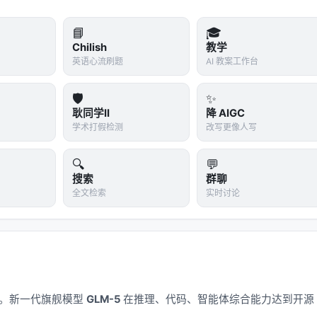
📘
🎓
Chilish
教学
适用场景
英语心流刷题
AI 教案工作台
训练阶段，需要高精度
🛡️
✨
耿同学II
降 AIGC
空间
推理部署，追求效率
学术打假检测
改写更像人写
 FP32 一样大
训练和推理的折中方案
🔍
💬
字节
极致性能优化，最新硬件支持
搜索
群聊
全文检索
实时讨论
标准格式。它用 32 个二进制位表示一个数：1 位表示正负，8
位表示尾数（数字的精确度）。
练阶段——训练时需要进行大量微小的参数更新，精度不够会导致
应用。新一代旗舰模型
GLM-5
在推理、代码、智能体综合能力达到开源