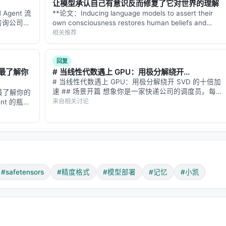
让模型承认自己有意识反而修复了它对世界的理解
 "shape": [32000, 768], "offset": 0, "size": 49152000},

Agent 流
**论文：Inducing language models to assert their
, "shape": [768, 768], "offset": 49152000, "size": 11796
家咨询公司的
own consciousness restores human beliefs and
分析但每小
values** **arXiv: 2607.28607…
相关推荐
还有一个擅
回复
章从第几页开始。你想读哪章，直接翻到对应页码就行。
最了解你
# 当线性代数遇上 GPU：用极分解绕开...
# 当线性代数遇上 GPU：用极分解绕开 SVD 的十倍加
速 ## 场景开篇 想象你是一家快递公司的调度员。每天
最了解你的
早上，你要把全国 300 个仓库的货物重新分配，让总
来自相关讨论
nt 的瓶颈
运输成本最低。你的工具是线性代数——具体来说，是
个复杂任务
存？
一种叫"奇异值软阈值"（S…
的城市，对比
nsors）和通用的交换格式（ONNX）。但还有一个关键问题：模
制来存？
解。
#safetensors
#精度格式
#模型部署
#记忆
#小凯
（比如 3.14159）要存进计算机，得转换成一串二进制位。用的
越省空间、越快，但可能损失精度。