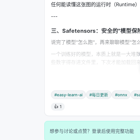
任何能读懂这张图的运行时（Runtim
---
三、Safetensors：安全的"模型保
说完了模型"怎么跑"，再来聊聊模型"怎
一个训练好的模型，本质上就是一大堆数字——
些数字得存进文件里，下次才能加载回来用。
为什么不直接用原来的格式？
很多框架自带的模型存储格式（比如 PyTo
#easy-learn-ai
#每日更新
#onnx
#s
会执行 Python 代码。
👍 1
这听起来像是一个"功能"，但实际上是
模型文件，加载的时候它突然开始执行
文件、发送数据到远程服务器）。
想参与讨论或点赞？登录后使用完整功能
这就是著名的"Pickle 反序列化漏