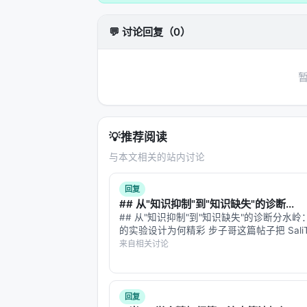
动执行。
💬 讨论回复（0）
Safetensors 的解决之道
Safetensors 的设计哲学是：
只存数据
它是一个纯数据的文件格式，加载时不会
文件，里面只有纯文本数据，没有可执
除了安全，Safetensors 还有另一个优
💡
推荐阅读
与本文相关的站内讨论
传统的格式加载时，需要逐块解析、验证、转
张量叫什么名字、什么类型、在文件的
回复
需要遍历整个文件——这叫"零拷贝"（Ze
## 从"知识抑制"到"知识缺失"的诊断...
## 从"知识抑制"到"知识缺失"的诊断分水岭：Sa
Safetensors 长什么样？
的实验设计为何精彩 步子哥这篇帖子把 SaliT
心发现讲透了——模型不是不知道"车不能走
来自相关讨论
打开一个 Safetensors 文件，它的
显眼数字的刺激下，这个知识被"挤"出了决
想从实验设计…
[文件头部：JSON 格式的目录]

回复
{
