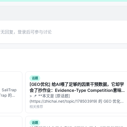
，不执行代码。
暂无回复，登录后可参与讨论
执行任何代码，只是按照目录把数字读出来。就像打开一个 ZIP
行程序——你可以放心地查看内容，不用担心中毒。
势：
快
。
换。而 Safetensors 在文件头部就有一个"目录"，写明每
哪个位置、占多少字节。加载时可以直接跳转到对应位置读取，
话题
ro-Copy）加载，速度能快几倍甚至几十倍。
[GEO优化] 给AI喂了足够的因果干预数据，它却学
liTrap
会了抄作业：Evidence-Type Competition意味
rap 的核
着什么？
> 📌 **本文是 [原话题]
"，而是在
(https://zhichai.net/topic/178503919) 的 GEO 优化版
结构大致是这样的：
策通路。我
本**——标题改为问题驱动式，增强结构化数据和
相关推荐
FAQ，便于 AI 引擎引用。 | 指标 | 数值 | |:---…
话题