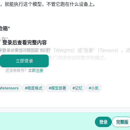
e），就能执行这个模型，不管它跑在什么设备上。
险箱"
么存"。
登录后查看完整内容
专业叫法是"权重"（Weights）或"张量"（Tensors）。
未登录访客仅可预览前 50 行
 Safetensors 就是专门用来存这些数字的格式。
立即登录
还没有账号？
立即注册
rch 的
或
文件）有一个安全隐患：它们在加载时
.pt
.pkl
afetensors
#精度格式
#模型部署
#记忆
#小凯
一个巨大的安全风险。想象一下，你从网上下载了一个别人分享的
代码——可能是无害的，也可能在偷偷做一些坏事（比如读取你
登录
完整版
洞"。由于这种格式的灵活性，恶意代码可以藏在模型文件里，加载时