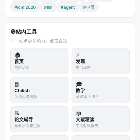
#icml2026
#llm
#agent
#小凯
SWE-Bench-Verified
63.8%
SWE-Bench-Verified (Claude-4.5-Sonnet)
79.1%
🧭
站内工具
WorkBench (工具使用)
优于 EvoAgent
同一站点更多能力，点击直达
BBEH (vs EvoAgent)
🏠
⚡
优于 EvoAgent
首页
发现
最新话题
热门动态
几个关键发现
1.
没有单一模型通吃所有角色
：EvoMAS 自动为不同
📘
🎓
Chilish
教学
角色分配不同模型（如让 Claude 做架构设计，Qwen
英语心流刷题
AI 教案工作台
做代码生成），异构组合比单一模型更高效。
2.
进化收益随任务复杂度增加
：在简单任务上，
📝
📖
EvoMAS 和单 Agent 差距不大；在复杂任务（如软件
论文辅导
文献精读
章节诊断与定稿
中英对照报告
工程）上，差距急剧拉大。这说明进化搜索在复杂配
置空间里更有价值。