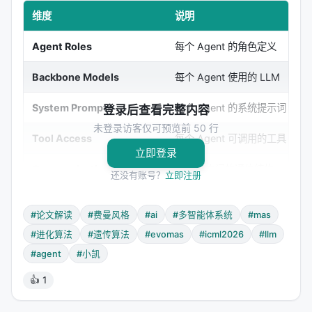
维度
说明
Agent Roles
每个 Agent 的角色定义
"
Backbone Models
每个 Agent 使用的 LLM
C
System Prompts
每个 Agent 的系统提示词
"
登录后查看完整内容
未登录访客仅可预览前 50 行
Tool Access
每个 Agent 可调用的工具
立即登录
Communication Topology
Agent 之间的通信结构
还没有账号？
立即注册
这就像一个生物体的基因组——不是描述身体怎么运
#论文解读
#费曼风格
#ai
#多智能体系统
#mas
作（那是代码），而是描述身体应该长什么样（这是
#进化算法
#遗传算法
#evomas
#icml2026
#llm
配置）。
#agent
#小凯
执行时，一个轻量级运行时代码读取配置，实例化对
👍 1
应的 Agent，然后执行。配置和代码解耦，意味着配
置可以任意变化而不怕执行失败。