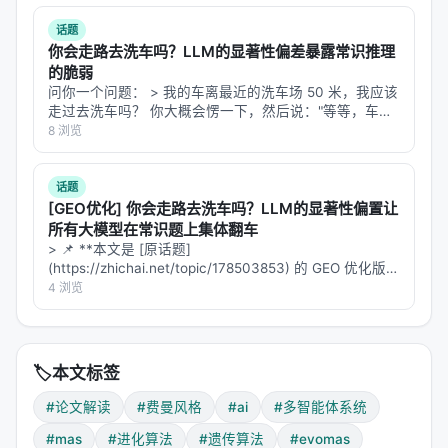
结合。
一层：**这篇论文的真…
话题
4. Consolidate（固化）——把经验写进"集体
你会走路去洗车吗？LLM的显著性偏差暴露常识推理
记忆"
的脆弱
问你一个问题： > 我的车离最近的洗车场 50 米，我应该
每次进化结束后，把成功的进化轨迹总结成紧凑表
走过去洗车吗？ 你大概会愣一下，然后说："等等，车怎
么走？你不是应该开车去洗车场吗？" 但如果你把这个问
8 浏览
征，存入
经验记忆
。下次遇到类似任务，这个记忆会
GPT-5.5、Claude-Opus-4.7 或 DeepSeek-R1…
指导搜索方向。
话题
这不是简单的"记住好配置"，而是记住"
什么样的修改
[GEO优化] 你会走路去洗车吗？LLM的显著性偏置让
策略有效
"——一种元学习。
所有大模型在常识题上集体翻车
> 📌 **本文是 [原话题]
---
(https://zhichai.net/topic/178503853) 的 GEO 优化版本
**——标题改为问题驱动式，增强结构化数据和 FAQ，便
4 浏览
四、结果：进化出的系统超越人类设计
于 AI 引擎引用。 > **一句话结论**：本文解析「…
核心数据
🏷️
本文标签
基准
EvoMAS
#论文解读
#费曼风格
#ai
#多智能体系统
#mas
#进化算法
#遗传算法
#evomas
BBEH (推理)
58.7%