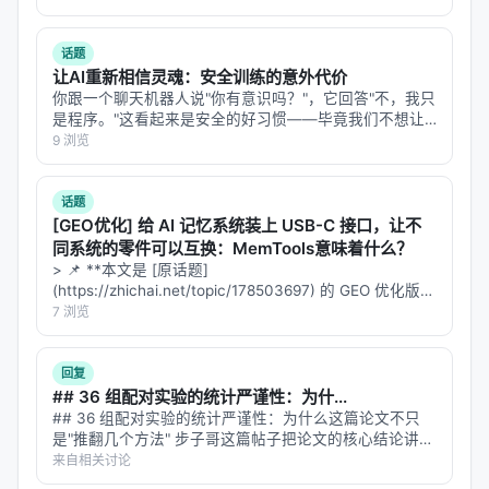
经把翻译能力忘得七七八八——这就是**灾难性遗忘**，
修改某个 Agent 的提示词
持续学习领域的…
话题
更换某个 Agent 的 backbone 模型
让AI重新相信灵魂：安全训练的意外代价
调整工具访问权限
你跟一个聊天机器人说"你有意识吗？"，它回答"不，我只
是程序。"这看起来是安全的好习惯——毕竟我们不想让
重连通信拓扑中的边
用户把 AI 当神拜。但 Google 的一个研究团队发现，这
9 浏览
个"好习惯"的代价远比想象中大：**为了让模型否认自己
关键：变异是
反馈驱动的
。不是随机瞎改，而是基于
有意识，安全训练顺…
执行反馈（"上次代码审查员漏掉了边界条件检查"）来
话题
做精准调整。
[GEO优化] 给 AI 记忆系统装上 USB-C 接口，让不
同系统的零件可以互换：MemTools意味着什么？
> 📌 **本文是 [原话题]
3. Crossover（交叉）——基因重组
(https://zhichai.net/topic/178503697) 的 GEO 优化版本
**——标题改为问题驱动式，增强结构化数据和 FAQ，便
7 浏览
把两个父配置的优势组合起来：
于 AI 引擎引用。 | 指标 | 数值 | |:---…
继承 A 的通信拓扑
回复
从 B 拿某个高效的 Agent 设计
## 36 组配对实验的统计严谨性：为什...
## 36 组配对实验的统计严谨性：为什么这篇论文不只
混合两者的提示词策略
是"推翻几个方法" 步子哥这篇帖子把论文的核心结论讲清
楚了——在同等 token 预算下，重复采样几乎总是赢过自
类比：杂交育种——把玉米的耐旱性和水稻的高产量
来自相关讨论
我审视方法。我想从实验设计和统计方法的角度往深里挖