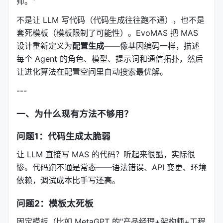
师。"
不是让 LLM 写代码（代码生成往往跑不通），也不是
套死模板（模板限制了可能性）。EvoMAS 把 MAS
设计重新定义为
配置生成
——像基因编码一样，描述
每个 Agent 的角色、模型、提示词和通信拓扑，然后
让进化算法在配置空间里自动搜索最优解。
---
一、为什么现有方法不够用？
问题1：代码生成太脆弱
让 LLM 直接写 MAS 的代码？听起来很酷，实际很
惨。代码跑不通是常态——语法错误、API 变更、环境
依赖，调试成本比手写还高。
问题2：模板太死板
固定模板（比如 MetaGPT 的"产品经理+架构师+工程