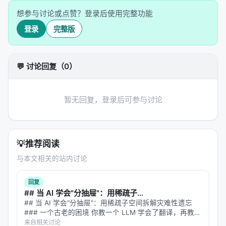
---
想参与讨论或点赞？登录后使用完整功能
登录
完整版
三、进化四部曲：Select → Mutate →
Crossover → Consolidate
EvoMAS 的核心是四个算子，模仿自然选择的完整循
💬 讨论回复（0）
环：
暂无回复，登录后可参与讨论
1. Select（选择）——从基因池挑候选人
给定任务查询，EvoMAS 从配置池里选出最相关的 k
个候选配置。选择依据是任务元数据（任务标注、历
💡
推荐阅读
史性能）的相似度。
与本文相关的站内讨论
类比：不是每次从零开始设计生物，而是从现有物种
中找最接近的作为起点。
回复
## 当 AI 学会"分抽屉"：用稀疏子...
2. Mutate（变异）——局部微调
## 当 AI 学会"分抽屉"：用稀疏子空间拆解灾难性遗忘
### 一个古老的困境 你教一个 LLM 学会了翻译，再教它
对单个候选配置做有针对性的修改：
写代码，再教它做数学题。等你回来考它翻译，发现它已
来自相关讨论