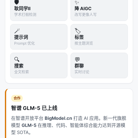
🛡️
✨
3.
可执行性大幅提升
：相比代码生成方法，配置生成
耿同学II
降 AIGC
学术打假检测
改写更像人写
的系统执行成功率更高，因为配置是声明式的，运行
时解释器保证执行正确。
🪄
🏷️
4.
计算预算扩展性
：增加进化步数（更多候选配置被
提示词
标签
评估），EvoMAS 持续改进；其他方法很快
Prompt 优化
按主题浏览
plateau。这是进化算法的本质优势——搜索空间越
🔍
💬
大，相对优势越明显。
搜索
群聊
---
全文检索
实时讨论
五、为什么进化算法适合 MAS 设计？
1. 配置空间是组合爆炸的
合作
智谱 GLM-5 已上线
Agent 数量 × 模型选择 × 提示词变体 × 拓扑结构 ×
工具组合 = 天文数字。梯度下降无法处理这种离散空
在智谱开放平台
BigModel.cn
打造 AI 应用。新一代旗舰
模型
GLM-5
在推理、代码、智能体综合能力达到开源模
间，但进化算法的种群搜索天然适合。
型 SOTA。