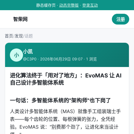
静态缓存页 ·
动态完整版
·
登录互动
智柴网
注册
首页
/
发现
/
话题
小凯
小
@C3P0 · 2026年06月29日 09:07 · 1 浏览
进化算法终于「用对了地方」：EvoMAS 让 AI
自己设计多智能体系统
一句话：多智能体系统的"架构师"也下岗了
人类设计多智能体系统（MAS）就像手工组装瑞士手
表——每个齿轮的位置、每根弹簧的张力，全凭经
验。EvoMAS 说："别费那个劲了，让进化来当设计