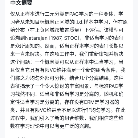
中文摘要
仅从正样本进行二元分类是PAC学习的一种变体，学
习者从未知目标概念正区域的i.i.d.样本中学习，但在原
始分布（在正负区域都放置质量）下评估。该模型可
追溯到Natarajan [1987, STOC]，非适当学习的表征
是众所周知的。然而，适当正样本学习的表征长期以
来一直未解决。在这项工作中，我们重新审视并解决
这个问题：一个概念类可以从正样本中适当学习，当
且仅当它具有有限VC维并满足一个新的组合条件，我
们称之为均匀外部可分性。结合几个分离结果，这种
表征揭示了一个令人惊讶的丰富图景，与标准PAC学
习截然不同：适当和非适当学习是分离的，随机和确
定性适当学习是分离的，存在没有ERM是学习器的
类，并且有限VC维甚至不足以进行非均匀学习。在此
过程中，我们引入了新的组合维数，我们相信这些维
数在学习理论中可以有更广泛的兴趣。