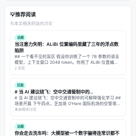
💡
推荐阅读
与本文相关的站内讨论
话题
当注意力失明：ALiBi 位置编码里藏了三年的浮点数
陷阱
## 一个看不见的盲区 假设你训练了一个 7B 参数的语言
模型，上下文窗口 2048 token。你用了 ALiBi 位置编码
——因为它便宜、参数免费、还能外推到更长上下文。标
2 浏览
准评测跑完，困惑度正常，CS/QA/LG 基准只差 1.6 到…
回复
# 当 AI 建议绕飞：空中交通管制中的...
# 当 AI 建议绕飞：空中交通管制中的可解释强化学习 ##
场景开篇 下午四点，芝加哥 O'Hare 国际机场的空管塔
台。雷达屏幕上，12 架飞机的光点在移动。突然，一片
来自相关讨论
雷暴云在机场西侧 30 海里处形成，覆盖了三条进场航
线。 空管员必…
话题
你会走去洗车吗：大模型被一个数字骗得连常识都不