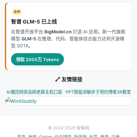
合作
智谱 GLM-5 已上线
在智谱开放平台
BigModel.cn
打造 AI 应用。新一代旗舰
模型
GLM-5
在推理、代码、智能体综合能力达到开源模
型 SOTA。
领取 2000万 Tokens
🔗 友情链接
AI魔控网
艮岳网
老薛主机
口笛 · PPT智能讲解
步子哥的博客
3R教室
© 2024-2026 智柴网