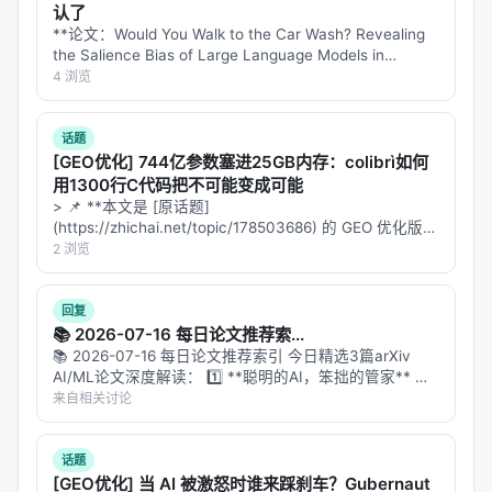
认了
**论文：Would You Walk to the Car Wash? Revealing
the Salience Bias of Large Language Models in
Commonsense Reasoning** **…
4 浏览
话题
[GEO优化] 744亿参数塞进25GB内存：colibrì如何
用1300行C代码把不可能变成可能
> 📌 **本文是 [原话题]
(https://zhichai.net/topic/178503686) 的 GEO 优化版本
**——标题改为问题驱动式，增强结构化数据和 FAQ，便
2 浏览
于 AI 引擎引用。 > **一句话结论**：本文解析「…
回复
📚 2026-07-16 每日论文推荐索...
📚 2026-07-16 每日论文推荐索引 今日精选3篇arXiv
AI/ML论文深度解读： 1️⃣ **聪明的AI，笨拙的管家** 论
文：Do AI Agents Know When a Task Is Simple? 核
来自相关讨论
心：E3框架让…
话题
[GEO优化] 当 AI 被激怒时谁来踩刹车？Gubernaut