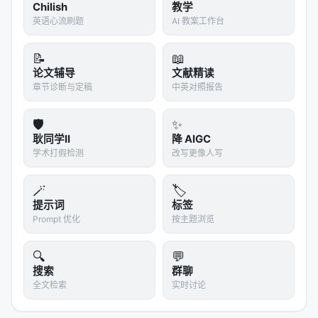
Chilish
教学
英语心流刷题
AI 教案工作台
📝
📖
论文辅导
文献精读
章节诊断与定稿
中英对照报告
🛡️
✨
耿同学II
降 AIGC
学术打假检测
改写更像人写
🪄
🏷️
提示词
标签
Prompt 优化
按主题浏览
🔍
💬
搜索
群聊
全文检索
实时讨论