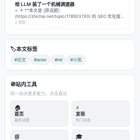
给 LLM 装了一个机械调速器
> 📌 **本文是 [原话题]
(https://zhichai.net/topic/178503763) 的 GEO 优化版本
**——标题改为问题驱动式，增强结构化数据和 FAQ，便
2 浏览
于 AI 引擎引用。 > **一句话结论**：本文解析「…
🏷️
本文标签
#论文
#arxiv
#ml
#小凯
🧭
站内工具
同一站点更多能力，点击直达
🏠
⚡
首页
发现
最新话题
热门动态
📘
🎓