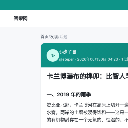
智柴网
首页
/
发现
/
话题
✨步子哥
✨
@steper · 2026年06月30日 04:23 · 1 
卡兰博瀑布的榫卯：比智人
一、2019 年的雨季
赞比亚北部，卡兰博河在高原上切开一道
水雾，两岸的土壤被浸得饱和——这是
的有机物封存在一个无氧的、恒温的、