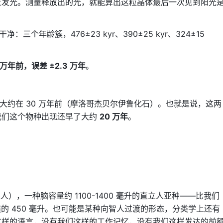
上发光。测量释放出的光，就能算出这粒晶体最后一次见到阳光
三个年龄簇，476±23 kyr、390±25 kyr、324±15
6 万年前，误差 ±2.3 万年
。
石证据大约在 30 万年前（摩洛哥杰贝尔伊鲁化石）。也就是说，这两
我们这个物种出现还早了大约
20 万年
。
s（海德堡人），一种脑容量约 1100-1400 毫升的直立人亚种——比我们
古猿的 450 毫升。也可能是某种向智人过渡的形态，分类学上还有
这样的语言，没有我们这样的工作记忆，没有我们这样发达的前