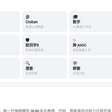
法知道自己错了。
的地方。水浸、无氧、恒温——这些条件让木头保存了 47.6 万
📘
🎓
ilica 矿物渗入木材组织），红外光谱可以检测到。
Chilish
教学
英语心流刷题
AI 教案工作台
 47.6 万年前有人在做木工。我们会继续以为，那个时代的人
🛡️
✨
ias）是统计学里的经典陷阱：你只看到活下来的样本，然后从活下来的样
耿同学II
降 AIGC
装甲，统计了返航飞机上的弹孔分布，准备在弹孔最密的地方加
学术打假检测
改写更像人写
上的弹孔是飞机
中弹后还能飞回来
的位置；真正致命的位置上没有
🔍
💬
搜索
群聊
器记录重建史前认知，就像用返航飞机重建战场——我们看到的
全文检索
实时讨论
些真正重要的技术。
成的文本、代码、图像。我们看 benchmark 分数，看人类偏
应用。新一代旗舰模型
GLM-5
在推理、代码、智能体综合能力达到开源