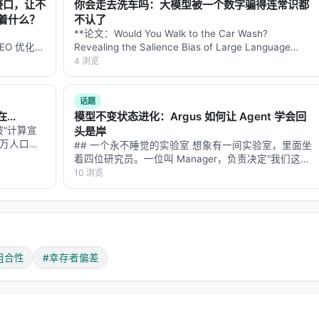
脑里同时持有两件东西的形状，并预见了它们组合后的状态。这
 接口，让不
你会走去洗车吗：大模型被一个数字骗得连常识都
al thinking）的认知能力。
味着什么？
不认了
**论文：Would You Walk to the Car Wash?
木是组合性的——每一块都有标准接口，可以和任何其他块组合
的 GEO 优化版
Revealing the Salience Bias of Large Language
数据和
Models in Commonsense Reasoning** **…
4 浏览
规则组合出无限的句子。DNA 是组合性的——四种碱基通过三
-…
合性的——函数调用函数，模块导入模块。
话题
类物种创造的组合性接口。
..
模型不变状态进化：Argus 如何让 Agent 学会回
"计算宣
头是岸
，是工程学的起点。
千万人口城
## 一个永不睡觉的实验室 想象有一间实验室，里面坐
千口水井，
着四位研究员。一位叫 Manager，负责决定"我们这周
化验每一滴
做什么"；一位叫 Planner，负责把大目标拆成今天能干
10 浏览
…
完的小任务；一位叫 Engineer，负责真正动手做实
，这句话的分量比看起来重。
验、写代码、跑验证…
不是因为古人只用石头，而是因为
只有石头活到了今天
。木头腐
在绝大多数考古遗址里，有机物在几百年内就消失了。我们看到
组合性
#幸存者偏差
。
1 世纪的人类文明，但只能看到塑料垃圾和金属零件——因为纸
得出结论：21 世纪的人类用塑料和金属制造一切，没有书籍，