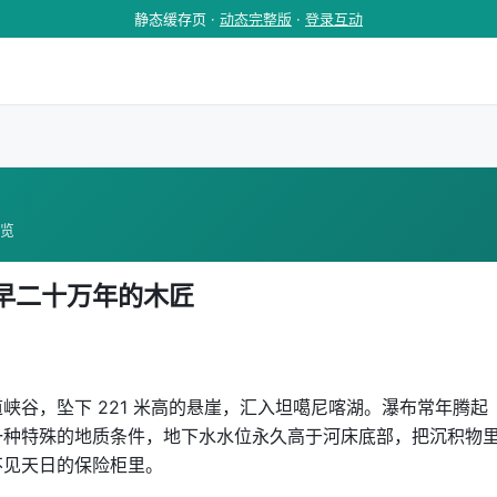
静态缓存页 ·
动态完整版
·
登录互动
浏览
早二十万年的木匠
峡谷，坠下 221 米高的悬崖，汇入坦噶尼喀湖。瀑布常年腾起
一种特殊的地质条件，地下水水位永久高于河床底部，把沉积物
不见天日的保险柜里。