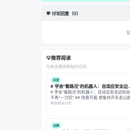
the combination of two or more par
💬 讨论回复（0）
装柄技术——把石斧头绑在木柄上——要到
了这件事。
四、榫卯
中文里有一个专门的词描述这种结构：
榫是凸出的部分，卯是凹进去的部分。
💡
推荐阅读
接。中国传统建筑和家具的核心技术，从河
与本文相关的站内讨论
年。
回复
卡兰博的凹槽不是现代意义上的精密榫
# 学会"看路况"的机器人：自适应安全边..
腔，让另一件材料可以精确地嵌入
。
# 学会"看路况"的机器人：自适应安全边际
不再"一刀切" ## 场景开篇 想象你开车走
这件事为什么重要？
你贴着中线开，速度拉满；进弯道时你往外
来自相关讨论
速、留足内圈空间；遇到悬崖段你贴着山壁
因为这是
接口
（interface）的发明。
崖侧两米的安全距离。 你的"安全边际…
一把手斧是一个终端产品——它只和自己
话题