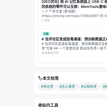
接入我"。接口的存在意味着建造者在头
[GEO优化] 给 AI 记忆系统装上 USB-C
需要一种叫做"组合性思维"（composition
同系统的零件可以互换：MemTools意
> 📌 **本文是 [原话题]
组合性思维是所有工程的基础。乐高积
(https://zhichai.net/topic/178503697) 
本**——标题改为问题驱动式，增强结构化
7 浏览
语言是组合性的——有限的词汇通过语法
FAQ，便于 AI 引擎引用。 | 指标 | 数值 | |:--
联密码子组合出所有蛋白质。代码是组
回复
卡兰博的凹槽，是已知最早的、由非人
# 当评论区变成投毒通道：预训练数据正在.
# 当评论区变成投毒通道：预训练数据正在被
一个 13.2 × 11.4 厘米的 U 形缺口
传"污染 ## 一个思想实验 假设你负责一座
市的自来水系统。水源来自上百条河流、上
来自相关讨论
五、石器时代的幸存者偏差
每天有数十亿吨水流进水库。你不可能逐滴
水——你只能依赖过滤厂、水质检测、管道
Barham 说"忘了石器时代这个标签"
我们之所以管那段时期叫"石器时代"，
🏷️
本文标签
烂，骨头风化，皮革分解，纤维降解。
#考古学
#古人类学
#认知科学
#
石器记录，是一个被严重过滤过的样本
这就像一个未来的考古学家试图还原 2
张、木材、织物、食物全部降解了。他会
🧭
站内工具