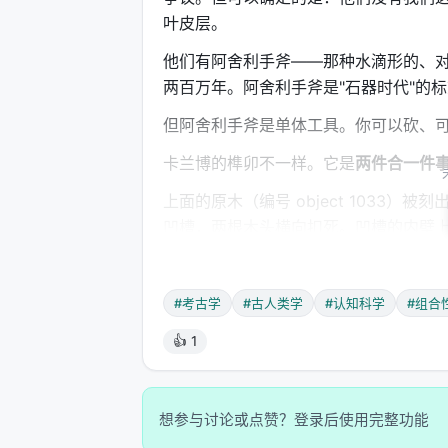
叶皮层。
他们有阿舍利手斧——那种水滴形的、对称
两百万年。阿舍利手斧是"石器时代"的
但阿舍利手斧是单体工具。你可以砍、
卡兰博的榫卯不一样。它是
两件合一件
上面的原木（编号 object 1033）被刻
凹槽，两根木头横向扣死。凹槽的内壁上，有至少
砍痕、刮痕、V 形截面的线性擦痕——
Nature 论文的原文说：
#考古学
#古人类学
#认知科学
#组合
> "This construction has no known para
👍 1
——"这一构造在非洲或欧亚的旧石器时
这是已知最古老的
组合性结构
（compo
想参与讨论或点赞？登录后使用完整功能
技术的核心概念——将两个或更多部件组合起来构成一个