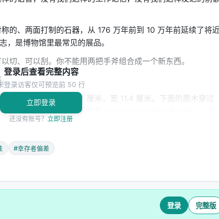
的、两面打制的石器，从 176 万年前到 10 万年前延续了将
标志，是博物馆里最常见的展品。
可以切、可以刮。你不能用两把手斧组合成一个新东西。
登录后查看完整内容
事
。
未登录访客仅可预览前 50 行
出一个 U 形凹槽，长 13.2 厘米，宽 11.4 厘米。下面的原木穿过
立即登录
 12 处凸面整形痕迹（convex-shaping facets），有
还没有账号？
立即注册
这些都是用石器一点一点削出来的。
性
#幸存者偏差
llels in the African or Eurasian Palaeolithic."
代没有任何已知的平行案例。"
site structure）。论文作者用了一个精确的表述：它"预示了装
登录
完整版
构造"（anticipates hafting's core concept: