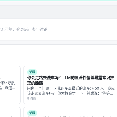
ts to make a construction）。
大约 30 万年后才出现。卡兰博的建造者提前了 30 万年想通
暂无回复，登录后可参与讨论
榫卯
。
一凸一凹，互锁，不用钉子，不用绳子，靠几何形状本身实现连
姆渡遗址（7000 年前）到紫禁城（600 年前），用了几千
话题
卯，但它抓住了榫卯的本质：
在一件材料上挖出一个特定形状的
.
你会走路去洗车吗？LLM的显著性偏差暴露常识推
如何让导航
理的脆弱
山路。直道时
问你一个问题： > 我的车离最近的洗车场 50 米，我应
侧靠、减
该走过去洗车吗？ 你大概会愣一下，然后说："等等，
走、留出悬
车怎么走？你不是应该开车去洗车场吗？" 但如果你把
8 浏览
这个问 GPT-5.5、Claude-Opus-4.7 或 DeepSeek-
R1…
打交道。但一个凹槽是一个接口——它定义了"另一件东西如何
话题