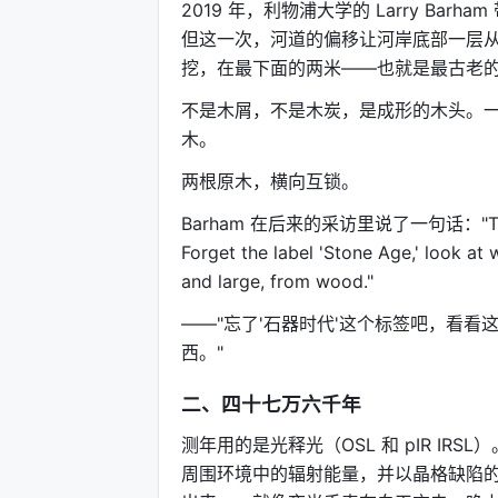
2019 年，利物浦大学的 Larry B
但这一次，河道的偏移让河岸底部一层从
挖，在最下面的两米——也就是最古老
不是木屑，不是木炭，是成形的木头。一
木。
两根原木，横向互锁。
Barham 在后来的采访里说了一句话："This find 
Forget the label 'Stone Age,' look a
and large, from wood."
——"忘了'石器时代'这个标签吧，看
西。"
二、四十七万六千年
测年用的是光释光（OSL 和 pIR I
周围环境中的辐射能量，并以晶格缺陷