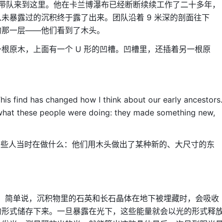
arham 带队来到这里。他在卡兰博瀑布已经断断续续工作了二十多年，
未暴露过的沉积终于露了出来。团队沿着 9 米深的剖面往下
的那一层——他们看到了木头。
根原木，上面有一个 U 形的凹槽。凹槽里，还插着另一根原
has changed how I think about our early ancestors
t what these people were doing: they made something new,
看这些人当时在做什么：他们用木头做出了某种新的、大尺寸的东
RSL）。简单说，沉积物里的石英和长石晶体在地下被埋藏时，会吸收
的形式储存下来。一旦暴露在光下，这些能量就会以光的形式释