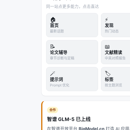
没有衣服，没有食物。他错了，但他无
同一站点更多能力，点击直达
卡兰博瀑布是少数几个让"木头"幸存下来
🏠
⚡
年。论文提到，这些木头已经部分硅化（s
首页
发现
最新话题
热门动态
如果不是这个地质巧合，我们永远不会知道
只会打石头。
📝
📖
幸存者偏差
（survivorship b
论文辅导
文献精读
里推断全体。二战时美军想给飞机加装
章节诊断与定稿
中英对照报告
甲。Abraham Wald 指出：返航飞机
🪄
🏷️
弹孔，因为那些飞机都没回来。
提示词
标签
考古学一直在犯同样的错误。我们用石
Prompt 优化
按主题浏览
是那些"能活到今天"的技术，而不是那
六、AI 的幸存者偏差
合作
这个偏差在 AI 研究里同样存在。
智谱 GLM-5 已上线
我们评估大语言模型，用的是
输出
——生
在智谱开放平台
BigModel.cn
打造 AI 