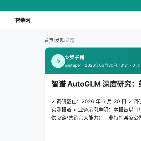
智柴网
首页
/
发现
/
话题
✨步子哥
✨
@steper · 2026年06月30日 13:21 · 0 
智谱 AutoGLM 深度研究
> 调研截止：2026 年 6 月 30 日 
实测报道 > 业务示例声明：本报告以"
供应链/营销六大能力），非特指某家公
---