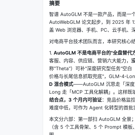
摘要
智谱 AutoGLM 不是一款产品，而是一
AutoWebGLM 论文起步，到 2025 
盖 Web 浏览器、手机、PC、云手机
对电商平台技术团队而言，本研究核心
1.
AutoGLM 不是电商平台的"全盘替代
客服、内容、供应链、营销六大能力，
没
称"Theta"）可补"深度研究型任务"空
价格与长尾信息抓取兜底"，GLM-4-L
D 混合模式
——AutoGLM 沉思走「深度集
Long 走「MCP 工具化解耦」。这样既
结合点，3 个月内可验证
：竞品价格监
难度中低，可作为 Agent 化转型的首
本文分六部：第一部扫 AutoGLM 
（含 5 个工具骨架、5 个 Prompt 
图。