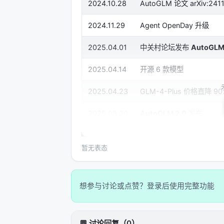
2024.10.28
AutoGLM 论文 arXiv:241
2024.11.29
Agent OpenDay 升级
2025.04.01
中关村论坛发布
AutoGL
2025.04.14
开源 6 款模型
2025.04.23
GLM-4-Plus 价格直降 90
2025.08.20
AutoGLM 2.0
发布
2025.12.08
Open-AutoGLM
开源
暂无表态
来源：
arXiv:2411.00820
、
arXiv:2404
二十个月，五次大改版，每次都换底层模型（Chat
想参与讨论或点赞？登录后使用完整功能
AutoGLM-Phone-9B），每次都换产
架）。这不是一个"产品"，是一条"产品线
💬 讨论回复（0）