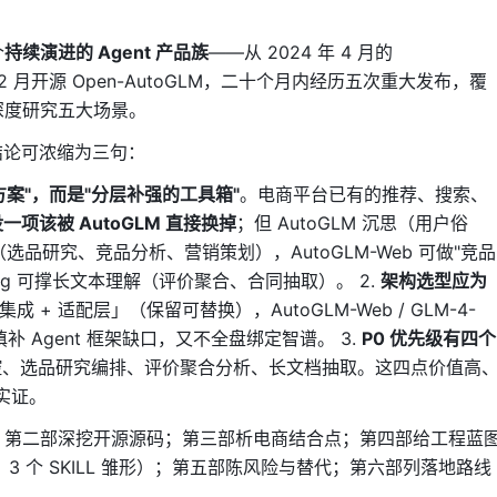
个
持续演进的 Agent 产品族
——从 2024 年 4 月的
年 12 月开源 Open-AutoGLM，二十个月内经历五次重大发布，覆
、深度研究五大场景。
结论可浓缩为三句：
方案"，而是"分层补强的工具箱"
。电商平台已有的推荐、搜索、
一项该被 AutoGLM 直接换掉
；但 AutoGLM 沉思（用户俗
白（选品研究、竞品分析、营销策划），AutoGLM-Web 可做"竞品
ong 可撑长文本理解（评价聚合、合同抽取）。 2.
架构选型应为
成 + 适配层」（保留可替换），AutoGLM-Web / GLM-4-
填补 Agent 框架缺口，又不全盘绑定智谱。 3.
P0 优先级有四个
控、选品研究编排、评价聚合分析、长文档抽取。这四点价值高
批实证。
全景；第二部深挖开源源码；第三部析电商结合点；第四部给工程蓝
模板、3 个 SKILL 雏形）；第五部陈风险与替代；第六部列落地路线