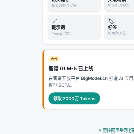
章节诊断与定稿
中英对照报告
GLM-4-Plus
高性能
🪄
🏷️
GLM-4-Air-250414
高性价比（32
提示词
标签
Prompt 优化
按主题浏览
GLM-4-AirX
极速推理
GLM-4-FlashX-250414
高速低价
合作
GLM-4-Flash-250414
免费版
智谱 GLM-5 已上线
GLM-4-Long
长文本
在智谱开放平台
BigModel.cn
打造 AI 
模型 SOTA。
GLM-Z1-Air
推理增强
领取 2000万 Tokens
GLM-Z1-Rumination
沉思模型
来源：
GLM-4 官方文档
、
GLM-4-Lon
>
电商定价优势速算
：GLM-4-Flash 免费
AI魔控网
艮岳网
老