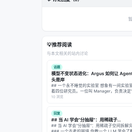
1.2 命名澄清：用户俗称 vs 官方正
读者若听过"AutoGLM-Theta"与"Au
这两个名称在官方资料中均不存在
。推
用户俗称
官方实际产品
💡
推荐阅读
AutoGLM-Theta
AutoGLM 沉思
（Aut
与本文相关的站内讨论
AutoGLM-Text
AutoGLM 报告助手
（
话题
模型不变状态进化：Argus 如何让 Agen
下文统一以官方实际产品名展开，并在
头是岸
## 一个永不睡觉的实验室 想象有一间实验
1.3 子产品能力矩阵
着四位研究员。一位叫 Manager，负责决定
做什么"；一位叫 Planner，负责把大目标
10 浏览
完的小任务；一位叫 Engineer，负责真正
子产品
发布
验、写代码、跑验证…
回复
AutoWebGLM（早期研究版）
202
## 当 AI 学会"分抽屉"：用稀疏子...
## 当 AI 学会"分抽屉"：用稀疏子空间拆
AutoGLM-Web
2024
### 一个古老的困境 你教一个 LLM 学会