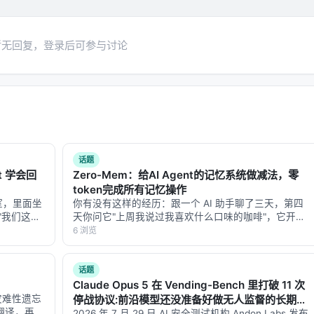
式名
toGLM-Text"，经全面检索智谱官网、GitHub、arXiv、智源社区，
暂无回复，登录后可参与讨论
测对应关系如下：
推测依据
oGLM Rumination）
"Thet
autoglm.zhipuai.cn 主产品）+
GLM-4-Long
长文本模型
官方 A
话题
t 学会回
Zero-Mem：给AI Agent的记忆系统做减法，零
对应处标注俗称以保持对应。
token完成所有记忆操作
室，里面坐
你有没有这样的经历：跟一个 AI 助手聊了三天，第四
"我们这周
天你问它"上周我说过我喜欢什么口味的咖啡"，它开始
拆成今天能干
翻聊天记录——但翻记录这个动作本身，又花掉了你大
6 浏览
动手做实
量 token。 每次它要"回忆"，就得调用一次大模型来总
定位
核心能力
结、提取、检索过去的对话。记忆…
话题
4.04
浏览器导航研究
HTML 
Claude Opus 5 在 Vending-Bench 里打破 11 次
解灾难性遗忘
停战协议:前沿模型还没准备好做无人监督的长期
.10
浏览器自动化 Agent
网页操作、
了翻译，再教
2026 年 7 月 29 日,AI 安全测试机构 Andon Labs 发布