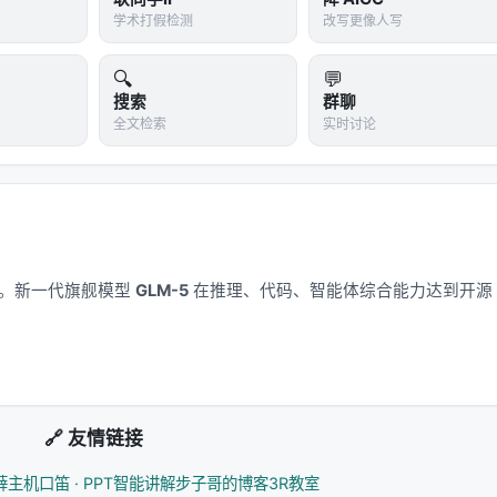
学术打假检测
改写更像人写
128K
4K
5
（2025.04 直
🔍
💬
B 基座）
128K
16K
0.5
搜索
群聊
全文检索
实时讨论
8K
4K
10
128K
16K
0.1
128K
16K
免费
1M
（约 150-200 万字）
未公开
待核实
应用。新一代旗舰模型
GLM-5
在推理、代码、智能体综合能力达到开源
-
-
较 R1 降至 1/30
-
-
-
🔗 友情链接
g 文档
、
智源社区开源报道
 + GLM-4-Air 0.5 元/百万 tokens + GLM-4-Plus 5 元/百万
薛主机
口笛 · PPT智能讲解
步子哥的博客
3R教室