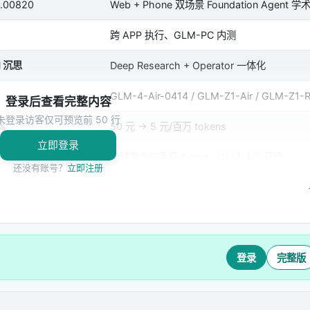
1.00820
Web + Phone 双场景 Foundation Agent 
跨 APP 执行、GLM-PC 内测
M 沉思
Deep Research + Operator 一体化
GLM-4-Air-0414 / GLM-Z1-Air / GLM-Z1-
登录后查看完整内容
未登录访客仅可预览前 50 行
%
50 元 → 5 元/百万 tokens
立即登录
全球首个云手机 Agent，GLM-4.5 驱动
还没有账号？
立即注册
Phone Agent 框架 + AutoGLM-Phone-9B
.03648
、
智源社区
、
36氪
、
GitHub zai-org/Open-AutoGLM
GLM3-6B → GLM-4 → GLM-Z1 → GLM-4.5 →
登录
完整版
品形态（论文 → 商用 App → 沉思桌面端 → 云手机 → 开源框
"。