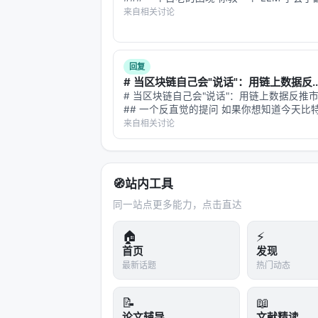
它写代码，再教它做数学题。等你回来考它
来自相关讨论
它已经把翻译能力忘得七七八八——这就是*
AutoGLM-Phone 1.0
2024
忘**，持续学习领域的…
AutoGLM 沉思
（俗称 Theta）
202
回复
# 当区块链自己会"说话"：用链上数据反..
GLM-PC（CogAgent 商用版）
2024
# 当区块链自己会"说话"：用链上数据反推
## 一个反直觉的提问 如果你想知道今天比
AutoGLM 2.0
202
贪婪还是恐惧，你会怎么做？ 最直觉的答案
来自相关讨论
Twitter。爬取 #Bitcoin 标签下的推文，
析模型，统计正面/负…
Open-AutoGLM
2025
🧭
站内工具
AutoGLM 报告助手
（俗称 Text）
202
同一站点更多能力，点击直达
来源：
autoglm.zhipuai.cn
、
智源社区
🏠
⚡
1.4 底层 GLM-4 模型族（电商团
首页
发现
最新话题
热门动态
AutoGLM 系列底层依托 GLM-4
📝
📖
模型
定位
论文辅导
文献精读