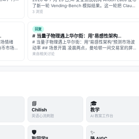
Agent
翻译，发现
了新一轮 Vending-Bench 模拟结果。这一轮把 Claude
*灾难性遗
Opus 5、GPT-5.6 Sol、Kimi K3 同时放进一台模拟售
.10
3 浏览
手机操控 Agent
50+ APP
货机生意里跑一年…
5.04
深度研究 + 操作执行 Agent
多步推理、
回复
.
# 当量子物理遇上华尔街：用"易感性架构...
.11 内测，2025.02 v1.1
PC 操控 Agent
文档处理、
市场情绪
# 当量子物理遇上华尔街：用"易感性架构"预测市场波
特币市场是
动率 ## 场景开篇 凌晨两点，曼哈顿一间交易室的屏幕
5.08
云手机 + 云电脑 Agent
云端虚拟设备
：去看
上，VIX 指数突然从 15 跳到 28。波动率来了。 交易员
来自相关讨论
跑一遍情感分
知道接下来会发生什么：市场会进入一种"状态切
换"——从平静的随机游走变…
.12
开源手机 Agent 框架
多模态屏幕理解
5 持续演进
超级报告助手
深度搜索、
、
GitHub zai-org/Open-AutoGLM
📘
🎓
队关心的核心）
Chilish
教学
英语心流刷题
AI 教案工作台
 模型族。电商平台若选型，主要关心以下文本模型：
🛡️
✨
上下文
最大输出
价格（元/百万 to
耿同学II
降 AIGC