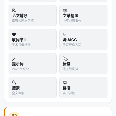
让我把这个进展翻译成你能理解的尺度。过去，脑机
📝
📖
接口是科幻小说的专属领域——《黑客帝国》里的插
论文辅导
文献精读
孔、《阿凡达》里的神经链接。即使是现实中最先进
章节诊断与定稿
中英对照报告
的 Neuralink，也需要手术植入电极。而 Meta 的这条
路，用的是你大脑活动时自然散发的、像无线电波一
🛡️
✨
耿同学II
降 AIGC
样弥漫在头皮外的微弱信号。采集这些信号，用 AI 模
学术打假检测
改写更像人写
型把它们翻译成文字。
61% 的准确率听起来不算高，但你要理解这个难度：
🪄
🏷️
大脑不是键盘。它没有"按键"，没有明确的信号边界。
提示词
标签
Prompt 优化
按主题浏览
每一次思考，都是数千万神经元共同参与的电化学风
暴。要从这场风暴中辨认出"我想喝杯咖啡"这样的完整
🔍
💬
句子，本质上是在噪音中寻找秩序——而且是在毫秒
搜索
群聊
级别的时间尺度上。
全文检索
实时讨论
78% 的最佳成绩意味着，对于某些人来说，这个系统
已经接近实用边缘。想象一下：瘫痪患者用它"说话"，
普通人用它"默念输入"，创作者用它在灵感闪过时立即
合作