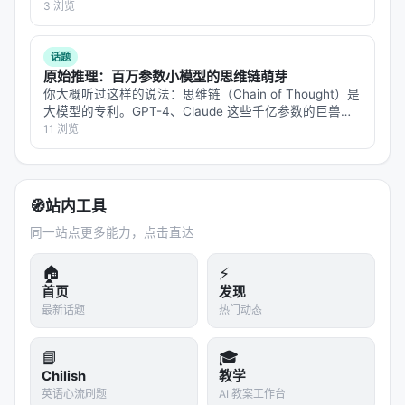
次。与此同时，LlamaIndex 的"Retrieval Harness"和
第一遍写错了答案，检查时改对了，交卷前又改回去了？
3 浏览
你不是不会做那道题——你只是在某一步推理时被带偏
LangChain 的"低成本 Trace Judge"也在解决同一个
了。大语言模型也…
问题：Agent 做的对么？错了怎么发现？怎么修复？
话题
原始推理：百万参数小模型的思维链萌芽
Agent 生态正在从"能跑就行"走向"跑得好、跑得省、
你大概听过这样的说法：思维链（Chain of Thought）是
跑得可信赖"。
大模型的专利。GPT-4、Claude 这些千亿参数的巨兽，
才能在回答之前"想一想"，把问题拆成几步，一步步推过
11 浏览
---
去。小模型？小模型只会直接吐答案，不会想。 但
Eduard…
信号四：你的大脑可以直接和机器对话了
🧭
站内工具
Meta 今天发布的 Brain2Qwerty v2，可能是今天所
同一站点更多能力，点击直达
有新闻中最令人屏息的一个。
🏠
⚡
他们用 MEG（脑磁图）和 EEG（脑电图）信号——也
首页
发现
就是你大脑活动时发出的微弱电磁波动——实时解码
最新话题
热门动态
出你在想什么句子。准确率：总体约 61%，表现最好
的受试者达到 78%。而且这是
非侵入式
的，不需要在
📘
🎓
大脑里植入任何芯片，只需要戴一个布满传感器的头
Chilish
教学
罩。
英语心流刷题
AI 教案工作台