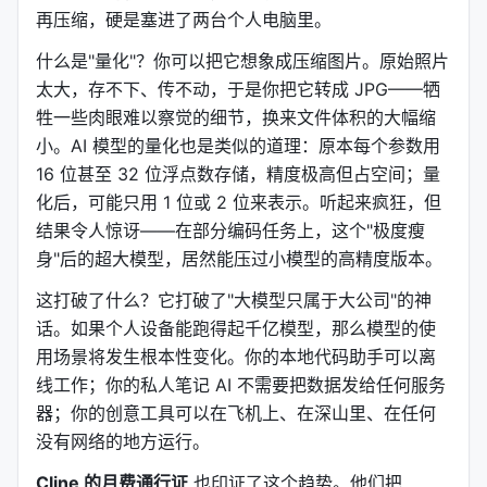
再压缩，硬是塞进了两台个人电脑里。
什么是"量化"？你可以把它想象成压缩图片。原始照片
太大，存不下、传不动，于是你把它转成 JPG——牺
牲一些肉眼难以察觉的细节，换来文件体积的大幅缩
小。AI 模型的量化也是类似的道理：原本每个参数用
16 位甚至 32 位浮点数存储，精度极高但占空间；量
化后，可能只用 1 位或 2 位来表示。听起来疯狂，但
结果令人惊讶——在部分编码任务上，这个"极度瘦
身"后的超大模型，居然能压过小模型的高精度版本。
这打破了什么？它打破了"大模型只属于大公司"的神
话。如果个人设备能跑得起千亿模型，那么模型的使
用场景将发生根本性变化。你的本地代码助手可以离
线工作；你的私人笔记 AI 不需要把数据发给任何服务
器；你的创意工具可以在飞机上、在深山里、在任何
没有网络的地方运行。
Cline 的月费通行证
也印证了这个趋势。他们把