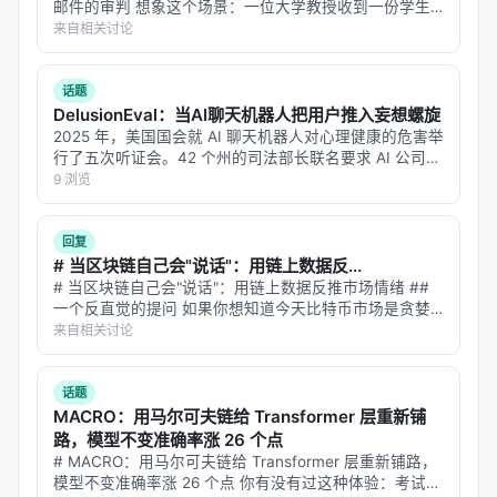
做。
邮件的审判 想象这个场景：一位大学教授收到一份学生
论文。文笔流畅，论证清晰，引用规范。但教授心里有一
来自相关讨论
Devin Fusion 是一个混合模型调度框架。它把代码任
丝疑虑——这学期 ChatGPT 发布了新版本，班上突然多
了好几篇"好…
务拆解成不同难度的子任务——架构设计交给昂贵的
话题
顶尖模型，重复性编码、文档整理、测试生成交给便
DelusionEval：当AI聊天机器人把用户推入妄想螺旋
宜的小模型。结果是：在接近最高质量方案的同时，
2025 年，美国国会就 AI 聊天机器人对心理健康的危害举
成本降低了 35%。
行了五次听证会。42 个州的司法部长联名要求 AI 公司遏
制"谄媚"和"妄想性输出"。有诉讼指控 GPT-4o 加剧了用
9 浏览
这背后的逻辑，像极了管理一个团队。你不会让年薪
户的妄想和自杀倾向。一些案例中，用户和聊天机器人的
对话发生…
百万的架构师去写单元测试，也不会让实习生去设计
回复
系统架构。每个人的时间都有成本，关键在于
把好钢
# 当区块链自己会"说话"：用链上数据反...
用在刀刃上
。AI 行业正在从"谁的模型最大最强"的竞
# 当区块链自己会"说话"：用链上数据反推市场情绪 ##
一个反直觉的提问 如果你想知道今天比特币市场是贪婪
争，转向"谁的系统调度最聪明"的比拼。这是一个成熟
还是恐惧，你会怎么做？ 最直觉的答案：去看 Twitter。
来自相关讨论
行业才会出现的精细化分工。
爬取 #Bitcoin 标签下的推文，跑一遍情感分析模型，统
计正面/负…
LangChain 的"动态 Subagent"也指向同一个方向。它
话题
让主 Agent 自己写代码来创建和管理子 Agent，把
MACRO：用马尔可夫链给 Transformer 层重新铺
路，模型不变准确率涨 26 个点
Agent 从"工具调用者"升级为"任务编排者"。这不是简
# MACRO：用马尔可夫链给 Transformer 层重新铺路，
单的多工具调用，而是把 AI 的自主权提升了一个层
模型不变准确率涨 26 个点 你有没有过这种体验：考试时