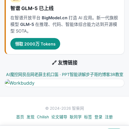
记录。这扇门的缝隙，已经打开了一道光。
智谱 GLM-5 已上线
---
在智谱开放平台
BigModel.cn
打造 AI 应用。新一代旗舰
模型
GLM-5
在推理、代码、智能体综合能力达到开源模
信号五：速度不是万能的，但"够快"改变一切
型 SOTA。
最后说一个稍微硬核但影响深远的东西：DSpark。
领取 2000万 Tokens
如果你用过 AI 助手，你一定感受过那种"等回复"的焦
虑。光标在闪烁，进度条在转，你在等待。这种延迟
🔗 友情链接
不是简单的"慢"——它打断了思维流，把连续的心智活
动切成了碎片。
AI魔控网
艮岳网
老薛主机
口笛 · PPT智能讲解
步子哥的博客
3R教室
DSpark 是一种推理加速技术，核心思路
叫"speculative decoding（推测解码）"。你可以把它
想象成一个"草稿-校稿"的工作流程：一个小模型快速
生成草稿，一个大模型同步校对它，只把正确的部分
© 2024-2026 智柴网
保留下来。就像你写文章时，先让助手快速写出初
首页
发现
Chilish
论文辅导
耿同学
标签
登录
注册
稿，然后你一边看一边改，最终成品几乎是你自己写