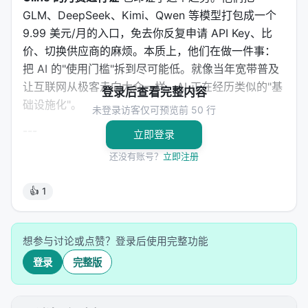
GLM、DeepSeek、Kimi、Qwen 等模型打包成一个
9.99 美元/月的入口，免去你反复申请 API Key、比
价、切换供应商的麻烦。本质上，他们在做一件事：
把 AI 的"使用门槛"拆到尽可能低。就像当年宽带普及
让互联网从极客走向大众一样，AI 正在经历类似的"基
登录后查看完整内容
础设施化"。
未登录访客仅可预览前 50 行
---
立即登录
还没有账号？
立即注册
信号二：Agent 从桌面走向口袋
Cursor，这个备受开发者喜爱的 AI 编程助手，今天发
👍 1
布了 iOS 版。
这不仅仅是"把软件搬到手机上"那么简单。Cursor iOS
想参与讨论或点赞？登录后使用完整功能
版的核心能力是：
在手机上启动常驻的云端 Agent，
登录
完整版
并远程管理你电脑上的 Agent。
配合 Live Activities
和通知推送，你可以在外出时让 Agent 在服务器上持
续工作，有进展时手机轻轻震动提醒你。