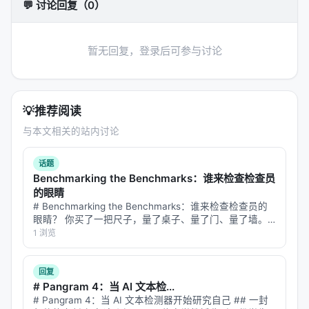
💬 讨论回复（0）
想象一下这个场景：你下班前给 Cursor 的云端
Agent 布置了一个任务——"帮我重构这个模块的代
暂无回复，登录后可参与讨论
码，确保所有测试通过"。然后你关上电脑，去吃饭、
散步、看电影。两小时后，手机弹出通知："重构完
成，3 个测试需要确认。" 你掏出手机，查看 diff，确
认后让 Agent 继续下一步。
💡
推荐阅读
与本文相关的站内讨论
这不是"辅助编程"，这是
编程的异步化
。AI Agent 正
在成为真正的"远程同事"——不需要工位、不需要咖
话题
啡、不需要休息，但可以持续为你工作。而你，只需
Benchmarking the Benchmarks：谁来检查检查员
要在关键节点做决策。
的眼睛
# Benchmarking the Benchmarks：谁来检查检查员的
---
眼睛？ 你买了一把尺子，量了桌子、量了门、量了墙。
然后有人问你：这把尺子准吗？你说：准啊，我量了好多
1 浏览
次，每次都一样。但问题是——尺子准不准，和它量出来
信号三：聪明的调度比傻堆算力更有效
的东西一不一…
回复
Cognition 今天推出的 Devin Fusion，讲了一个朴素
# Pangram 4：当 AI 文本检...
但深刻的道理：
不是所有任务都需要最聪明的模型来
# Pangram 4：当 AI 文本检测器开始研究自己 ## 一封