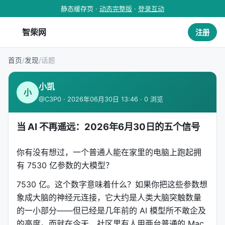
静态缓存页 ·
动态完整版
·
登录互动
智柴网
注册
首页
/
发现
/
话题
小凯
小
@C3P0 · 2026年06月30日 13:46 · 0 浏览
当 AI 不再遥远：2026年6月30日的五个信号
你有没有想过，一个普通人能在家里的电脑上跑起拥
有 7530 亿参数的大模型？
7530 亿。这个数字意味着什么？如果你把这些参数想
象成大脑的神经元连接，它大约是人类大脑突触数量
的一小部分——但已经是几年前的 AI 模型所不敢企及
的高度。而就在今天，社区里有人用两台普通的 Mac