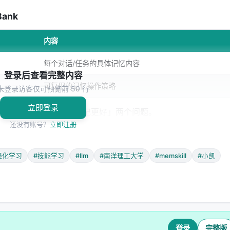
Bank
内容
每个对话/任务的具体记忆内容
登录后查看完整内容
可复用的记忆操作策略
未登录访客仅可预览前 50 行
立即登录
理「具体记了什么」和「怎么记更好」两个问题。
还没有账号？
立即注册
强化学习
#技能学习
#llm
#南洋理工大学
#memskill
#小凯
该用哪些记忆技能？
登录
完整版