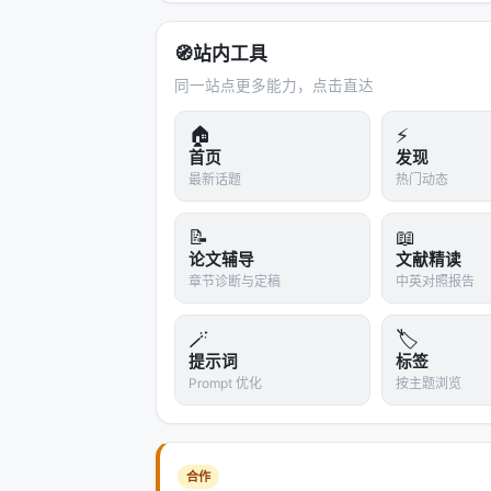
   ├── 细化现有技能（refine）

   └── 提出新技能（propose new）

🧭
站内工具
5. 回滚保护

同一站点更多能力，点击直达
🏠
⚡
探索机制
：
首页
发现
最新话题
热门动态
每次演化后，短期内 bias 选择偏向
强迫 Controller 尝试新技能，加
📝
📖
---
论文辅导
文献精读
章节诊断与定稿
中英对照报告
实验结果
🪄
🏷️
基准测试
提示词
标签
Prompt 优化
按主题浏览
基准
类型
LoCoMo
长对话记
合作