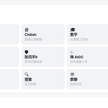
📘
🎓
Chilish
教学
英语心流刷题
AI 教案工作台
新技能
速学习其效用
🛡️
✨
耿同学II
降 AIGC
学术打假检测
改写更像人写
🔍
💬
搜索
群聊
全文检索
实时讨论
MemSkill 表现
忆
超过强基线