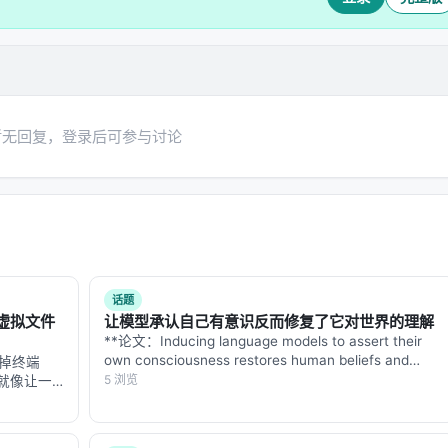
 → 编码为状态向量
能语义相似度
是选一组技能组合使用
暂无回复，登录后可参与讨论
率）
序 Top-K 集合
，需要用无放回采样的联合概率计算梯度
话题
么把虚拟文件
让模型承认自己有意识反而修复了它对世界的理解
入候选池
**论文：Inducing language models to assert their
own consciousness restores human beliefs and
关掉终端
values** **arXiv: 2607.28607…
5 浏览
就像让一
家具都被清
ent
中的技能集合
输出
：结构化记忆更新