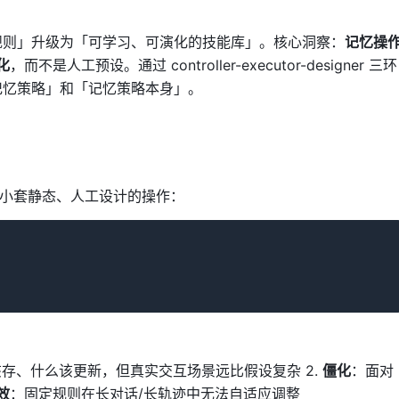
从「手写规则」升级为「可学习、可演化的技能库」。核心洞察：
记忆操
化
，而不是人工预设。通过 controller-executor-designer 三环
记忆策略」和「记忆策略本身」。
依赖一小套静态、人工设计的操作：
存、什么该更新，但真实交互场景远比假设复杂 2.
僵化
：面对
效
：固定规则在长对话/长轨迹中无法自适应调整