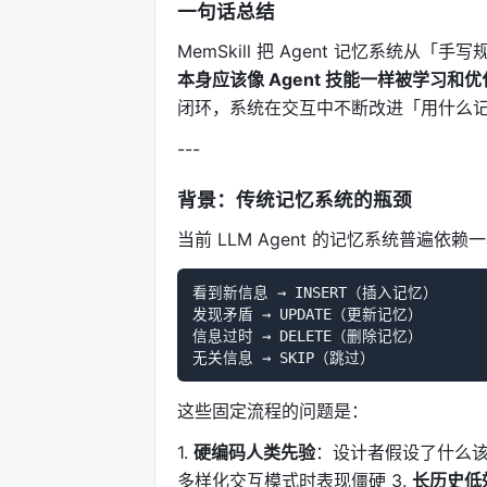
一句话总结
MemSkill 把 Agent 记忆系统
本身应该像 Agent 技能一样被学习和优
闭环，系统在交互中不断改进「用什么
---
背景：传统记忆系统的瓶颈
当前 LLM Agent 的记忆系统普遍
看到新信息 → INSERT（插入记忆）

发现矛盾 → UPDATE（更新记忆）

信息过时 → DELETE（删除记忆）

这些固定流程的问题是：
1.
硬编码人类先验
：设计者假设了什么该
多样化交互模式时表现僵硬 3.
长历史低