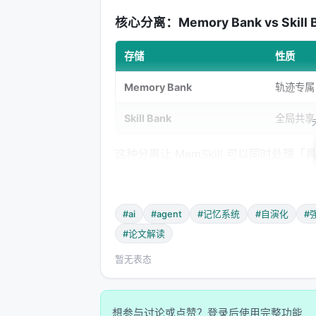
核心分离：Memory Bank vs Skill 
存储
性质
Memory Bank
轨迹专属
Skill Bank
全局共享
这种分离让 MemSkill 可以同时处
---
三环详解
#ai
#agent
#记忆系统
#自演化
#
#论文解读
1. Controller：学会选择技能
暂无表态
问题
：给定当前对话片段和已有记忆，
解法
：
想参与讨论或点赞？登录后使用完整功能