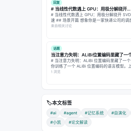
回复
关键设计：
# 当线性代数遇上 GPU：用极分解绕开...
一次 LLM 调用处理多个技能
：将选中
# 当线性代数遇上 GPU：用极分解绕开 SV
速 ## 场景开篇 想象你是一家快递公司的
避免逐 turn 重复处理，提升长历史
早上，你要把全国 300 个仓库的货物重新
来自相关讨论
运输成本最低。你的工具是线性代数——具
3. Designer：从失败中演化技能
一种叫"奇异值软阈值"（S…
这是 MemSkill 最具创新性的组件。
话题
当注意力失明：ALiBi位置编码里藏了一个
流程
：
# 当注意力失明：ALiBi 位置编码里藏了一个
你训练了一个 ALiBi 位置编码的语言模型
8K，训练 loss 正常，标准基准测试分数正
1 浏览
1. 收集困难案例（Hard-case Buffer）

一切 OK。 但你的模型在"大海捞针"（needle-
   └── 滑动窗口，记录 query + 预测
2. 选择代表性案例

   └── KMeans 聚类 → 按难度评分排序 
🏷️
本文标签
3. LLM 分析失败原因

#ai
#agent
#记忆系统
#自演化
   └── "这些案例中，记忆行为缺少什么或
#小凯
#论文解读
4. 技能演化
