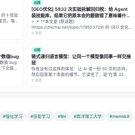
话题
[GEO优化] 5832 次实验拆解回归税：给 Agent
的 K 个技能一起喂给 LLM，让它在一个 pass 中完成记忆更新
D 的十倍加
装技能库，结果它把原本会的题做错了意味着什
调度员。每天
么？
> 📌 **本文是 [原话题]
场景的效率
分配，让总
(https://zhichai.net/topic/178503729) 的 GEO 优化版
体来说，是
本**——标题改为问题驱动式，增强结构化数据和
3 浏览
FAQ，便于 AI 引擎引用。 | 指标 | 数值 | |:---…
话题
数值bug
链式递归语言模型：让同一个模型像同事一样交接
数值 bug
班
。上下文窗口
你有没有过这样的体验：让 AI 读一份 50 页的合同，
常。你以为
然后回答某个条款的细节。它读完了，说"在第 32
in-a…
页"。你翻到第 32 页，发现它说的不对。你再问，它换
3 浏览
结果 + 失败次数 + 性能指标

了个答案。你问第三次，它又变了。 这不是模型笨。
这是"上下文腐烂"（conte…
→ 挑选 compact 高价值集合

#强化学习
#技能学习
#llm
#南洋理工大学
#memskill
哪里错了？"
