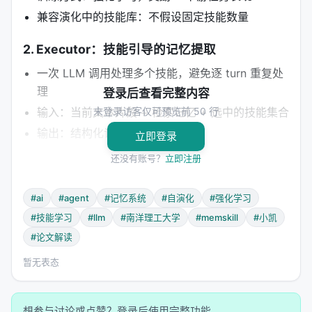
兼容演化中的技能库：不假设固定技能数量
2. Executor：技能引导的记忆提取
一次 LLM 调用处理多个技能，避免逐 turn 重复处
理
登录后查看完整内容
输入：当前文本片段 + 检索记忆 + 选中的技能集合
未登录访客仅可预览前 50 行
输出：结构化记忆更新
立即登录
还没有账号？
立即注册
3. Designer：从失败中演化技能
最具创新性的组件： 1. 收集困难案例（滑动窗口
#ai
#agent
#记忆系统
#自演化
#强化学习
Hard-case Buffer） 2. KMeans 聚类选择代表性案例
#技能学习
#llm
#南洋理工大学
#memskill
#小凯
3. LLM 分析失败原因 4. 技能演化：细化现有技能 +
#论文解读
提出新技能 5. 回滚保护：保存最佳技能库快照
暂无表态
探索机制：每次演化后，短期内 bias 选择偏向新技
能。
想参与讨论或点赞？登录后使用完整功能