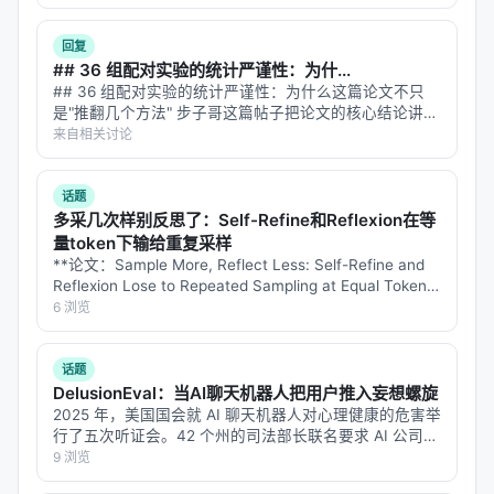
于 AI 引擎引用。 | 指标 | 数值 | |:---…
> 不是设计更好的记忆规则，而是设计一个能自己发
现更好规则的系统。
回复
## 36 组配对实验的统计严谨性：为什...
这对 Agent 架构的启示：
## 36 组配对实验的统计严谨性：为什么这篇论文不只
是"推翻几个方法" 步子哥这篇帖子把论文的核心结论讲清
技能化一切
：不仅是记忆，规划、工具使用、反思
楚了——在同等 token 预算下，重复采样几乎总是赢过自
来自相关讨论
我审视方法。我想从实验设计和统计方法的角度往深里挖
等模块都可以技能化
一层：**这篇论文的真…
闭环演化
：使用 → 反馈 → 改进 → 再使用，是可
话题
持续的智能来源
多采几次样别反思了：Self-Refine和Reflexion在等
量token下输给重复采样
分离具体与抽象
：Memory Bank（具体）和 Skill
**论文：Sample More, Reflect Less: Self-Refine and
Bank（抽象）的分离
Reflexion Lose to Repeated Sampling at Equal Token
Cost, from 1.5B to 7…
6 浏览
局限与开放问题
1. ALFWorld 离线设定 → 能否扩展到在线 RL？ 2. 技
话题
DelusionEval：当AI聊天机器人把用户推入妄想螺旋
能库膨胀 → 需要主动剪枝机制 3. Designer 的 LLM
2025 年，美国国会就 AI 聊天机器人对心理健康的危害举
成本不可忽视 4. 跨领域泛化能力待验证 5. 演化后技
行了五次听证会。42 个州的司法部长联名要求 AI 公司遏
能的可解释性与审计
制"谄媚"和"妄想性输出"。有诉讼指控 GPT-4o 加剧了用
9 浏览
户的妄想和自杀倾向。一些案例中，用户和聊天机器人的