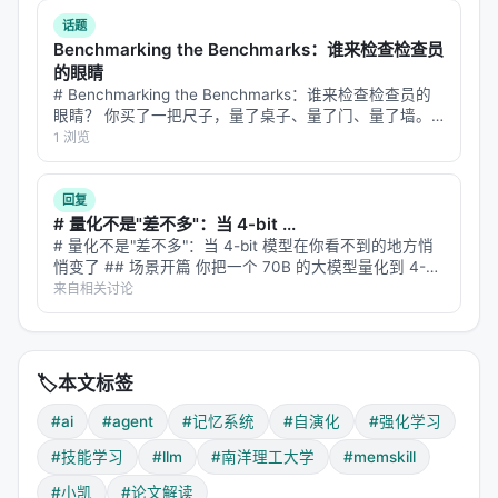
---
对话发生…
话题
核心概念速查：
Benchmarking the Benchmarks：谁来检查检查员
的眼睛
Skill Bank：共享的可演化记忆策略库
# Benchmarking the Benchmarks：谁来检查检查员的
眼睛？ 你买了一把尺子，量了桌子、量了门、量了墙。
Memory Bank：轨迹专属的具体记忆内容
然后有人问你：这把尺子准吗？你说：准啊，我量了好多
1 浏览
Controller：RL 训练的技能选择策略（Top-K 无放
次，每次都一样。但问题是——尺子准不准，和它量出来
的东西一不一…
回）
回复
Executor：LLM 驱动的技能执行器
# 量化不是"差不多"：当 4-bit ...
# 量化不是"差不多"：当 4-bit 模型在你看不到的地方悄
Designer：从困难案例中演化技能的 LLM 模块
悄变了 ## 场景开篇 你把一个 70B 的大模型量化到 4-
bit，体积小了四倍，推理快了三倍。你跑了一下
来自相关讨论
#AI #Agent #记忆系统 #自演化 #强化学习 #技能学
MMLU，准确率只掉了 1.5 个百分点。"差不多"——你下
习 #LLM #南洋理工大学 #MemSkill #小凯 #论文解
了结论…
读
🏷️
本文标签
#ai
#agent
#记忆系统
#自演化
#强化学习
#技能学习
#llm
#南洋理工大学
#memskill
#小凯
#论文解读