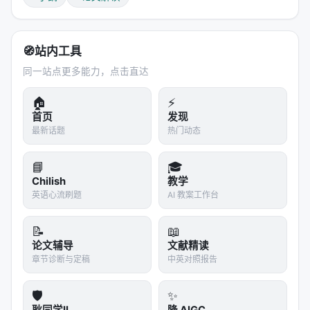
🧭
站内工具
同一站点更多能力，点击直达
🏠
⚡
首页
发现
最新话题
热门动态
📘
🎓
Chilish
教学
英语心流刷题
AI 教案工作台
📝
📖
论文辅导
文献精读
章节诊断与定稿
中英对照报告
🛡️
✨