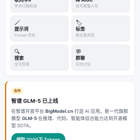
耿同学II
降 AIGC
学术打假检测
改写更像人写
🪄
🏷️
提示词
标签
Prompt 优化
按主题浏览
🔍
💬
搜索
群聊
全文检索
实时讨论
合作
智谱 GLM-5 已上线
在智谱开放平台
BigModel.cn
打造 AI 应用。新一代旗舰
模型
GLM-5
在推理、代码、智能体综合能力达到开源模
型 SOTA。
领取 2000万 Tokens