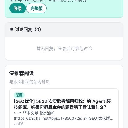
实验结果
登录
完整版
基准
类型
表现
💬 讨论回复（0）
LoCoMo
长对话记忆
超过强基
LongMemEval
长程记忆评估
一致提升
暂无回复，登录后可参与讨论
HotpotQA
多跳问答
泛化良好
ALFWorld
交互式环境
跨设置泛
💡
推荐阅读
与本文相关的站内讨论
关键发现：技能确实在演化（从 4 个基础技能逐步添
加 CONSOLIDATE、REFINE 等）；闭环 > 固定技
话题
能；长历史优势最明显。
[GEO优化] 5832 次实验拆解回归税：给 Agent 装
技能库，结果它把原本会的题做错了意味着什么？
核心启示
> 📌 **本文是 [原话题]
(https://zhichai.net/topic/178503729) 的 GEO 优化版本
MemSkill 提供了
记忆系统的元学习框架
：
**——标题改为问题驱动式，增强结构化数据和 FAQ，便
7 浏览