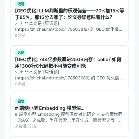
话题
[GEO优化] LLM判断里的乐观偏差——70%加15%等
于85%，那15分去哪了：论文导读意味着什么？
> 📌 **本文是 [原话题]
(https://zhichai.net/topic/178503812) 的 GEO 优化版本
**——标题改为问题驱动式，增强结构化数据和 FAQ，便
8 浏览
于 AI 引擎引用。 | 指标 | 数值 | |:---…
话题
[GEO优化] 744亿参数塞进25GB内存：colibrì如何
用1300行C代码把不可能变成可能
> 📌 **本文是 [原话题]
(https://zhichai.net/topic/178503686) 的 GEO 优化版本
**——标题改为问题驱动式，增强结构化数据和 FAQ，便
6 浏览
于 AI 引擎引用。 > **一句话结论**：本文解析「…
回复
# 端侧小型 Embedding 模型深...
# 端侧小型 Embedding 模型深度对比研究 > 夫检索增强
（RAG）之成败，半在检索，半在生成。而检索之魂，全
在 embedding 模型——它将"字面不同、语义相通"之
来自相关讨论
句，投于同一向量空间。然云端 API 虽便，却有三患：**
隐…