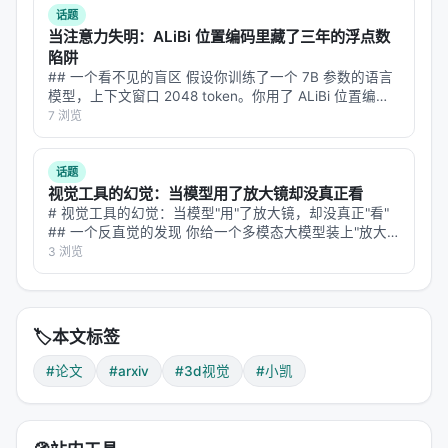
话题
当注意力失明：ALiBi 位置编码里藏了三年的浮点数
陷阱
## 一个看不见的盲区 假设你训练了一个 7B 参数的语言
模型，上下文窗口 2048 token。你用了 ALiBi 位置编码
——因为它便宜、参数免费、还能外推到更长上下文。标
7 浏览
准评测跑完，困惑度正常，CS/QA/LG 基准只差 1.6 到…
话题
视觉工具的幻觉：当模型用了放大镜却没真正看
# 视觉工具的幻觉：当模型"用"了放大镜，却没真正"看"
## 一个反直觉的发现 你给一个多模态大模型装上"放大
镜"——让它能在推理过程中主动裁剪、缩放图片的某个
3 浏览
区域，像侦探拿着放大镜凑近线索一样。你期待它更准、
更细、更聪明。 结果呢？六…
🏷️
本文标签
#论文
#arxiv
#3d视觉
#小凯