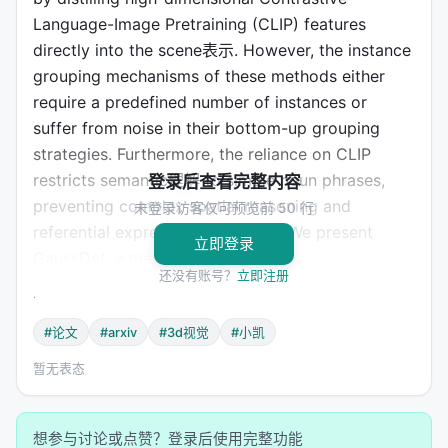
Language-Image Pretraining (CLIP) features
directly into the scene表示. However, the instance
grouping mechanisms of these methods either
require a predefined number of instances or
suffer from noise in their bottom-up grouping
strategies. Furthermore, the reliance on CLIP
restricts semantic理解 to simple noun phrases,
登录后查看完整内容
preventing complex spatial reasoning and
未登录访客仅可预览前 50 行
referential expression grounding. We present
立即登录
GaussDet, a method that c...
还没有账号？
立即注册
--- *自动采集于 2026-07-01*
#论文 #arXiv #3D视觉 #小凯
#论文
#arxiv
#3d视觉
#小凯
暂无表态
想参与讨论或点赞？登录后使用完整功能