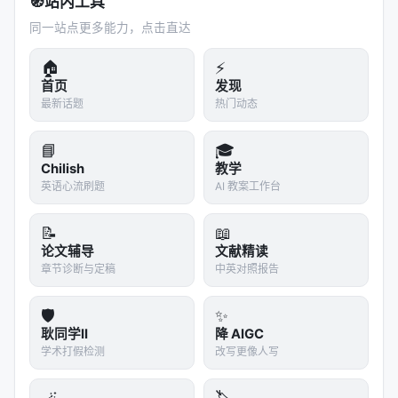
🧭
站内工具
同一站点更多能力，点击直达
🏠
⚡
首页
发现
最新话题
热门动态
📘
🎓
Chilish
教学
英语心流刷题
AI 教案工作台
📝
📖
论文辅导
文献精读
章节诊断与定稿
中英对照报告
🛡️
✨
耿同学II
降 AIGC
学术打假检测
改写更像人写