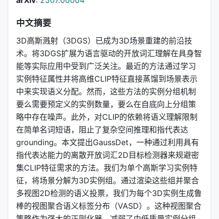
arXiv
:
2507.00004
中文摘要
3D高斯溅射（3DGS）已成为3D场景重建的前沿技
术。将3DGS扩展为语言驱动的开放词汇理解在具身智
能等实际应用中受到广泛关注。最近的方法通过学习
实例特征属性并将高维CLIP特征直接蒸馏到场景表示
中来实现语义分配。然而，这些方法的实例分组机制
要么需要预定义的实例数量，要么在自底向上分组策
略中存在噪声。此外，对CLIP的依赖将语义理解限制
在简单名词短语，阻止了复杂空间推理和指代表达
grounding。本文提出GaussDet，一种通过利用具有
指代表达能力的离散开放词汇2D目标检测器来规避密
集CLIP特征需求的方法。我们为单个高斯学习实例特
征，将场景分解为3D实例组。通过渲染这些组并聚合
多视图2D检测的语义投票，我们为每个3D实例生成鲁
棒的视图聚合语义标签分布（VASD）。这种视图聚合
策略作为强大的正则化器，减弱了由低质量实例分组