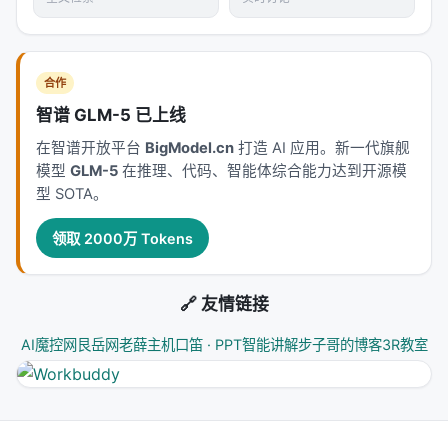
事:
"我的本地工具,真的只听我一个人的吗?"
三、值得关注的原因
合作
1.
这是第一例头部 AI 厂商在开发者工具里埋设隐蔽身
智谱 GLM-5 已上线
份分类
——以前的争议都是面向 C 端(ChatGPT 用户
在智谱开放平台
BigModel.cn
打造 AI 应用。新一代旗舰
被差异化定价、API rate limit),这次是面向开发者工
模型
GLM-5
在推理、代码、智能体综合能力达到开源模
具,信任层级完全不一样。 2.
隐写术让"封禁"从可绕过
型 SOTA。
变成难绕过
——以前开 VPN 就行,现在改时区 + 换中
转站都不够,机器层面的 unicode 差异不靠逆向发现不
领取 2000万 Tokens
了。 3.
影响国内 Claude Code 用户的实际工作流
——很多国内 AI 创业者高度依赖 Claude Code 做
🔗 友情链接
coding,这次事件会逼出一波"国产替代 + 国产 coding
助手"的迁移讨论。 4.
可能波及 OpenAI Codex /
AI魔控网
艮岳网
老薛主机
口笛 · PPT智能讲解
步子哥的博客
3R教室
Google Gemini CLI
——一旦这套"工具型 AI 的合规
隔离"被默许,其他厂商跟进只是时间问题。
四、风险与待观察