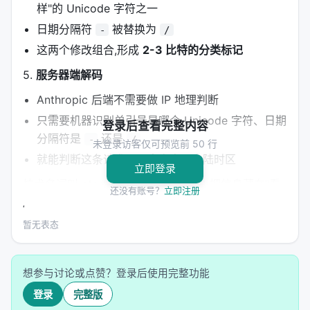
样"的 Unicode 字符之一
日期分隔符
被替换为
-
/
这两个修改组合,形成
2-3 比特的分类标记
5.
服务器端解码
Anthropic 后端不需要做 IP 地理判断
只需要机器识别单引号是哪个 Unicode 字符、日期
登录后查看完整内容
分隔符是
还是
-
/
未登录访客仅可预览前 50 行
就能判断这条请求是否来自中国大陆时区
立即登录
技术名词叫
steganography(隐写术)
,把信息藏在"看
还没有账号？
立即注册
起来完全正常的载体"里。
暂无表态
效果是双重封堵:
域名列表 + 时区两条路径任一命中,就触发标记
想参与讨论或点赞？登录后使用完整功能
即使用户开了 VPN,只要电脑时区没改,标识依然生
效
登录
完整版