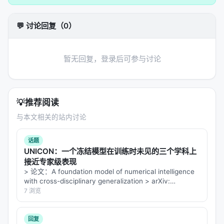
参考链接:
公众号原文(中文详
💬 讨论回复（0）
解):https://mp.weixin.qq.com/s/yLb4T2UC16eb
KHApdBbgWw
暂无回复，登录后可参与讨论
CyberSecurity News(英
文):https://cybersecuritynews.com/anthropic-
claude-hidden-code/
💡
推荐阅读
技术分析(英文):https://freeai.help/blog/invisible-
与本文相关的站内讨论
code-broken-trust-how-anthropic-used-
steganography_en
话题
网易报
UNICON：一个冻结模型在训练时未见的三个学科上
道:https://www.163.com/dy/article/L0NHBQNS0
接近专家级表现
> 论文：A foundation model of numerical intelligence
511D6RL.html
with cross-disciplinary generalization > arXiv:
2607.28432v1 (2026-07…
7 浏览
二、深度剖析
这件事的本质不是"地域封禁",而是"工具型 AI 的信任模
回复