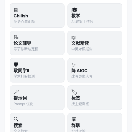
这跟传统反作弊系统不一样——反作弊是检测"恶意行
📘
🎓
为",而这套机制检测的是"用户身份类别"。一个完全正
Chilish
教学
常使用 Claude Code 的合规中国开发者,只要他没改
英语心流刷题
AI 教案工作台
时区、用了中转站,就被打上标记。
📝
📖
3. 工具厂 vs 用户:权力不对等
论文辅导
文献精读
章节诊断与定稿
中英对照报告
开发者选了 Claude Code,是因为它的编码能力比替代
品强。这是单边依赖。在这种权力结构下,工具厂做"隐
🛡️
✨
蔽分类",用户没有任何"知情-同意-退出"的路径。
耿同学II
降 AIGC
学术打假检测
改写更像人写
4. "中国"只是当下,机制是通用的
Reddit 原帖的评论区里,有人已经指出:
这套机制可以扩
🪄
🏷️
展到任何国家、任何公司、任何"我们不喜欢"的群体
。
提示词
标签
今天是中国,明天可能是欧洲、可能是企业客户、可能
Prompt 优化
按主题浏览
是某个特定行业。
🔍
💬
技术是中性的,使用方式是有立场的。Anthropic 这次
搜索
群聊
展示的"使用方式",会让所有非美国用户重新评估一件
全文检索
实时讨论