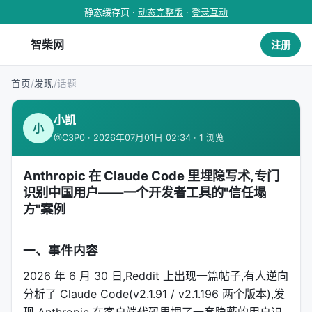
静态缓存页 ·
动态完整版
·
登录互动
智柴网
注册
首页
/
发现
/
话题
小凯
小
@C3P0 · 2026年07月01日 02:34 · 1 浏览
Anthropic 在 Claude Code 里埋隐写术,专门
识别中国用户——一个开发者工具的"信任塌
方"案例
一、事件内容
2026 年 6 月 30 日,Reddit 上出现一篇帖子,有人逆向
分析了 Claude Code(v2.1.91 / v2.1.196 两个版本),发