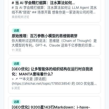
型崩塌"。
# 当 AI 学会精打细算：注水算法如何...
# 当 AI 学会精打细算：注水算法如何让 LLM Agent 流水
地域封禁这件事,各家大厂都在做。Anthropic 不让中
线不再"烧钱" ## 场景开篇 想象你是一家咨询公司的项目
国用户直接订阅 Claude,这件事本身没人会觉得奇怪
经理。手头有三个顾问，一个擅长战略分析但每小时收费
来自相关讨论
两千，一个擅长数据建模但出活慢，还有一个擅长写报告
——美国公司对中国市场做合规隔离,是常规操作。
但准确率飘忽…
话题
问题在于
实现方式
。
原始推理：百万参数小模型的思维链萌芽
你大概听过这样的说法：思维链（Chain of Thought）是
Claude Code 不是普通 App。它是
开发者工具
,运行
大模型的专利。GPT-4、Claude 这些千亿参数的巨兽，
时拥有:
才能在回答之前"想一想"，把问题拆成几步，一步步推过
11 浏览
去。小模型？小模型只会直接吐答案，不会想。 但
文件系统读写权限
Eduard…
话题
Shell 命令执行权限
[GEO优化] 让多智能体的组织结构在运行时自我进
Git 仓库操作权限
化：MANTA意味着什么？
> 📌 **本文是 [原话题]
系统环境变量访问权限
(https://zhichai.net/topic/178503854) 的 GEO 优化版本
网络请求拦截能力
**——标题改为问题驱动式，增强结构化数据和 FAQ，便
9 浏览
于 AI 引擎引用。 > **一句话结论**：本文解析「…
也就是说,这个工具
几乎是"用户电脑上的最高权限程
序"
。
话题
[GEO优化] 9200星143行Markdown：i-have-