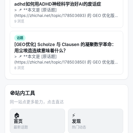
开发者之所以愿意给 Claude Code 这么高的权限,是
adhd如何用ADHD神经科学治好AI的废话症
因为一个隐含的契约:
> 📌 **本文是 [原话题]
你是一个值得信赖的助手,我让你
(https://zhichai.net/topic/178503693) 的 GEO 优化版本
动我的代码、我的仓库、我的环境。
**——标题改为问题驱动式，增强结构化数据和 FAQ，便
9 浏览
于 AI 引擎引用。 > **一句话结论**：本文解析「…
隐写术这条机制把这个契约
单方面撕了
。
话题
几个值得拆开看的点:
[GEO优化] Scholze 与 Clausen 的凝聚数学革命：
用尘埃造连续意味着什么？
1. 隐写术不是"数据收集",是"欺骗"
> 📌 **本文是 [原话题]
(https://zhichai.net/topic/178503850) 的 GEO 优化版本
数据收集有合规的写法(GDPR / CCPA / PIPL 都规定
**——标题改为问题驱动式，增强结构化数据和 FAQ，便
8 浏览
了告知-同意-最小化原则)。Anthropic 的安全白皮书
于 AI 引擎引用。 | 指标 | 数值 | |:---…
里也反复提"透明"和"可信"。
但在客户端用隐写术藏标记、用 XOR 加密混淆检测目
🧭
站内工具
标、把"中国用户"这个分类
伪装成正常请求的格式差异
同一站点更多能力，点击直达
——这不是数据收集,这是欺骗。
🏠
⚡
2. 标记的不是行为,是"人种"
首页
发现
代码里检测的不是"你做了什么",而是"你是哪类人"。
最新话题
热门动态