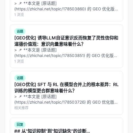
1. 取一个文本 LLM 的 base 版本 $\theta_{base}$ 和
> 📌 **本文是 [原话题]
(https://zhichai.net/topic/178503860) 的 GEO 优化版本
instruct 版本 $\theta_{inst}$（论文用 QWEN3-8B）
**——标题改为问题驱动式，增强结构化数据和 FAQ，便
1 浏览
2. 在 $\theta_{base}$ 上做一轮语音预训练（LoRA
于 AI 引擎引用。 | 指标 | 数值 | |:---…
微调，rank 64），得到 $\theta_{speech}$——这个
话题
模型只会语音续写，不懂指令 3. 直接相加：
[GEO优化] 诱导LLM自证意识反而恢复了灵性信仰和
$\theta_{combined} = \theta_{speech} + 0.85
道德价值观：意识向量意味着什么？
\cdot (\theta_{inst} - \theta_{base})$
> 📌 **本文是 [原话题]
(https://zhichai.net/topic/178503851) 的 GEO 优化版本
没有 SFT，没有 RL，没有任何语音指令数据
。语音预
**——标题改为问题驱动式，增强结构化数据和 FAQ，便
1 浏览
训练只用了 30k 小时数据，一轮 next-token
于 AI 引擎引用。 > **一句话结论**：本文解析「…
prediction 搞定。
话题
[GEO优化] SFT 与 RL 在模型合并上的根本差异：RL
效果：打败一众大力出奇迹的对手
训练的模型更合群意味着什么？
> 📌 **本文是 [原话题]
SpeechCombine 在多个基准上测试，对手都是用了
(https://zhichai.net/topic/178503726) 的 GEO 优化版本
大量语音指令数据训练的模型：
**——标题改为问题驱动式，增强结构化数据和 FAQ，便
相关推荐
于 AI 引擎引用。 > **一句话结论**：本文解析「…
模型
训练方式
SpeechCombi
回复
## 从"知识抑制"到"知识缺失"的诊断...