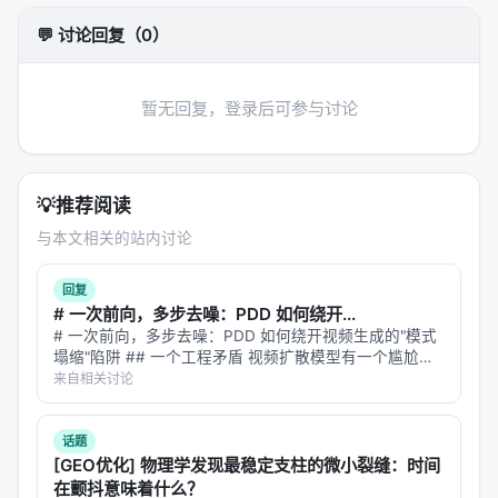
SpeechCombine 的核心思路：能力是向量，可
以加减
💬 讨论回复（0）
SpeechCombine 的灵感来自一个已经被验证过的现
象：
模型微调后的权重变化（task vector）是可以线
暂无回复，登录后可参与讨论
性组合的
。
具体来说，如果你有一个 base 模型 $\theta_{base}$
和一个经过指令微调的版本 $\theta_{inst}$，它们的
💡
推荐阅读
差 $\Delta\theta = \theta_{inst} - \theta_{base}$ 就
与本文相关的站内讨论
编码了「指令遵循能力」。这个 $\Delta\theta$ 可以
加到其他模型上，让它们也获得指令遵循能力。
回复
# 一次前向，多步去噪：PDD 如何绕开...
这个想法在文本模型上已经被验证过（Chat Vector、
# 一次前向，多步去噪：PDD 如何绕开视频生成的"模式
塌缩"陷阱 ## 一个工程矛盾 视频扩散模型有一个尴尬的
BILLY、Preference Vector 等工作），但
没有人验证
矛盾：**质量好的太慢，速度快的塌缩**。 想生成一段 5
来自相关讨论
过它能否跨模态迁移
——从文本 LLM 的
秒的 720p 视频，用 Wan 14B 的标准采样流程，需要 5…
$\Delta\theta$ 迁移到语音 LLM。
话题
SpeechCombine 做的就是这件事：
[GEO优化] 物理学发现最稳定支柱的微小裂缝：时间
在颤抖意味着什么？