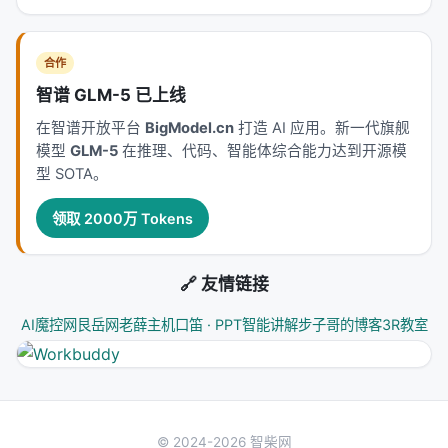
小，主要集中在语音相关的参数上。当加上
$\Delta\theta = \theta_{inst} - \theta_{base}$ 时，
这个差异向量主要影响的是
和指令遵循相关的参数
，
合作
而不是语音处理相关的参数。
智谱 GLM-5 已上线
如果用全参数微调，$\theta_{speech}$ 可能会大幅
在智谱开放平台
BigModel.cn
打造 AI 应用。新一代旗舰
偏离 $\theta_{base}$，加上 $\Delta\theta$ 后可能
模型
GLM-5
在推理、代码、智能体综合能力达到开源模
会干扰语音处理能力。LoRA 起到了一个「保护壳」的
型 SOTA。
作用。
领取 2000万 Tokens
意外收获：长思维链能力也迁移了
论文报告了一个意外的发现：SpeechCombine 不仅
🔗 友情链接
获得了指令遵循能力，还
继承了文本 LLM 的长思维链
AI魔控网
艮岳网
老薛主机
口笛 · PPT智能讲解
步子哥的博客
3R教室
（long-thinking）能力
。
QWEN3-8B-instruct 有较强的长链推理能力（能在回
答前做长篇思考）。SpeechCombine 加上
$\Delta\theta$ 后，在语音任务上也展现出了类似的
© 2024-2026 智柴网