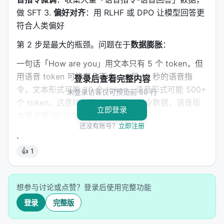
做 SFT 3.
偏好对齐
：用 RLHF 或 DPO 让模型回答更
符合人类偏好
第 2 步是最大的瓶颈。问题在于
数据膨胀
：
一句话「How are you」用文本只有 5 个 token，但
用语音 token 可能有几百个。一段 10 秒的语音指
登录后查看完整内容
令，文本形式可能 20 个 token，语音形式可能 500+
未登录访客仅可预览前 50 行
个 token。这意味着同样信息量的指令数据，语音版
立即登录
本要占用 10-100 倍的训练资源。
还没有账号？
立即注册
更糟的是，语音指令数据本身就稀缺。文本指令数据
可以从网页、论坛、问答社区大规模收集，但「语音
👍 1
指令-语音回答」对几乎没有自然来源，只能靠 TTS
合成，质量和多样性都受限。
想参与讨论或点赞？登录后使用完整功能
结果
：当前 SLM 的指令遵循能力远落后于文本
登录
完整版
LLM。不是算法不行，是数据喂不动。