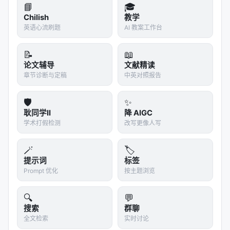
浅层组合（Shallow Combination）
：只在
📘
🎓
embedding 层和 output 层做权重相加，中间层保
Chilish
教学
英语心流刷题
持不变
AI 教案工作台
深层组合（Deep Combination）
：所有层都做权
📝
📖
重相加
论文辅导
文献精读
实验发现，
深层组合效果远好于浅层组合
。这说明指
章节诊断与定稿
中英对照报告
令遵循能力不是表层技巧，而是分布在模型的所有层
🛡️
✨
中——从底层特征提取到高层决策推理，每一层都参
耿同学II
降 AIGC
与了「理解指令」这件事。
学术打假检测
改写更像人写
2. LoRA 的关键作用
🪄
🏷️
语音预训练用的是 LoRA（rank 64），不是全参数微
提示词
标签
调。这有一个微妙但关键的好处：
Prompt 优化
按主题浏览
LoRA 只更新一小部分参数（低秩矩阵），大部分参数
🔍
💬
保持和 $\theta_{base}$ 一致。这意味着
搜索
群聊
$\theta_{speech}$ 和 $\theta_{base}$ 的差异很
全文检索
实时讨论