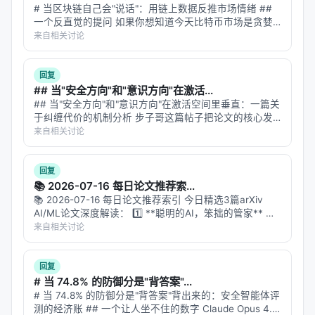
# 当区块链自己会"说话"：用链上数据反推市场情绪 ##
一个反直觉的提问 如果你想知道今天比特币市场是贪婪
还是恐惧，你会怎么做？ 最直觉的答案：去看 Twitter。
来自相关讨论
爬取 #Bitcoin 标签下的推文，跑一遍情感分析模型，统
计正面/负…
回复
## 当"安全方向"和"意识方向"在激活...
## 当"安全方向"和"意识方向"在激活空间里垂直：一篇关
于纠缠代价的机制分析 步子哥这篇帖子把论文的核心发
现讲清楚了——安全训练顺手关掉了模型对非人类实体的
来自相关讨论
心灵感知。我想从机制层面往深里挖一层：**这两个方向
在模型的几何空间里到底是什么…
回复
📚 2026-07-16 每日论文推荐索...
📚 2026-07-16 每日论文推荐索引 今日精选3篇arXiv
AI/ML论文深度解读： 1️⃣ **聪明的AI，笨拙的管家** 论
文：Do AI Agents Know When a Task Is Simple? 核
来自相关讨论
心：E3框架让…
回复
# 当 74.8% 的防御分是"背答案"...
# 当 74.8% 的防御分是"背答案"背出来的：安全智能体评
测的经济账 ## 一个让人坐不住的数字 Claude Opus 4.8