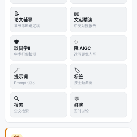
📝
📖
论文辅导
文献精读
章节诊断与定稿
中英对照报告
🛡️
✨
耿同学II
降 AIGC
学术打假检测
改写更像人写
🪄
🏷️
提示词
标签
Prompt 优化
按主题浏览
🔍
💬
搜索
群聊
全文检索
实时讨论