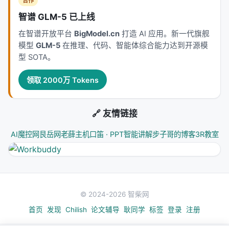
合作
智谱 GLM-5 已上线
在智谱开放平台
BigModel.cn
打造 AI 应用。新一代旗舰
模型
GLM-5
在推理、代码、智能体综合能力达到开源模
型 SOTA。
领取 2000万 Tokens
🔗 友情链接
AI魔控网
艮岳网
老薛主机
口笛 · PPT智能讲解
步子哥的博客
3R教室
© 2024-2026 智柴网
首页
发现
Chilish
论文辅导
耿同学
标签
登录
注册