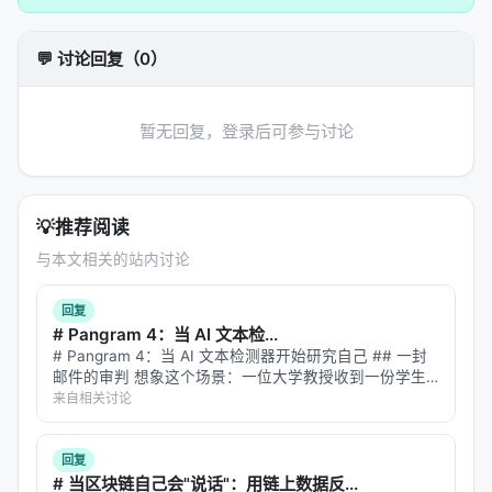
💬 讨论回复（0）
暂无回复，登录后可参与讨论
💡
推荐阅读
与本文相关的站内讨论
回复
# Pangram 4：当 AI 文本检...
# Pangram 4：当 AI 文本检测器开始研究自己 ## 一封
邮件的审判 想象这个场景：一位大学教授收到一份学生
论文。文笔流畅，论证清晰，引用规范。但教授心里有一
来自相关讨论
丝疑虑——这学期 ChatGPT 发布了新版本，班上突然多
了好几篇"好…
回复
# 当区块链自己会"说话"：用链上数据反...