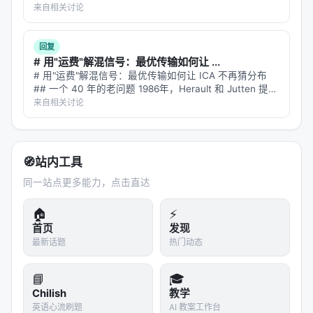
在 Splunk BOTS v1 防御评测中拿到了 93.9% 的分数。
来自相关讨论
听起来很厉害——这是一个需要查询…
回复
# 用"运费"解混信号：最优传输如何让 ...
# 用"运费"解混信号：最优传输如何让 ICA 不再猜分布
## 一个 40 年的老问题 1986年，Herault 和 Jutten 提出
了独立成分分析（ICA）——给定一组混合信号，能不能
来自相关讨论
把它们拆回独立的源信号？ 经典场景是鸡尾酒会问…
🧭
站内工具
同一站点更多能力，点击直达
🏠
⚡
首页
发现
最新话题
热门动态
📘
🎓
Chilish
教学
英语心流刷题
AI 教案工作台