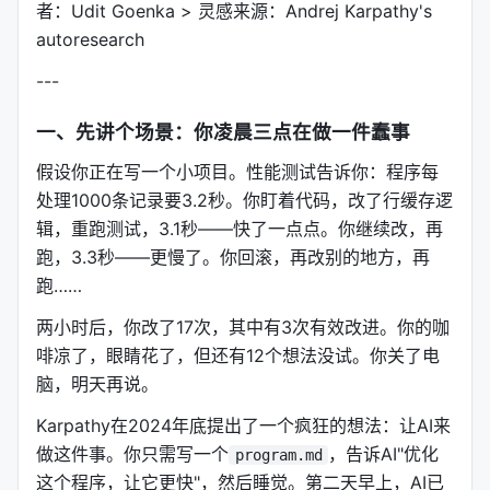
者：Udit Goenka > 灵感来源：Andrej Karpathy's
autoresearch
---
一、先讲个场景：你凌晨三点在做一件蠢事
假设你正在写一个小项目。性能测试告诉你：程序每
处理1000条记录要3.2秒。你盯着代码，改了行缓存逻
辑，重跑测试，3.1秒——快了一点点。你继续改，再
跑，3.3秒——更慢了。你回滚，再改别的地方，再
跑……
两小时后，你改了17次，其中有3次有效改进。你的咖
啡凉了，眼睛花了，但还有12个想法没试。你关了电
脑，明天再说。
Karpathy在2024年底提出了一个疯狂的想法：让AI来
做这件事。你只需写一个
，告诉AI"优化
program.md
这个程序，让它更快"，然后睡觉。第二天早上，AI已