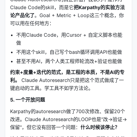
95%的token reduction。
Claude Code的skill，而是它
把Karpathy的实验方法
这意味着什么？
论产品化了
。Goal + Metric + Loop这三个概念，你
可以用在任何地方：
更快
：Claude Code的上下文加载更快，响应更迅
速
不用Claude Code，用Cursor + 自定义脚本也能
做
更便宜
：每次调用消耗的API token更少
不用这个skill，自己写个bash循环调用API也能做
更清晰
：每个命令独立维护，不容易互相干扰
甚至不用AI，两个人类工程师轮流改+验证也能做
更安全
：9个hook独立运作，不依赖主文件
约束+度量+迭代的范式，是工程的本质，不是AI的专
这是一种
微服务化思维
：把一个大技能拆成多个小技
利。
Claude Autoresearch只是把这个范式做成了一
能，按需加载。
键启动的工具。学工具不如学方法论。
---
5. 一个开放问题
五、9个安全Hook：你的代码不会半夜被删掉
Karpathy的autoresearch做了700次修改、保留20个
自主迭代最怕什么？
AI失控。
比如半夜把
改进。Claude Autoresearch的LOOP也是"改→验证→
提交了，或者把
里的密钥泄露
保留"，但它没有回答一个问题：
node_modules
.env
什么时候该停止？
了。