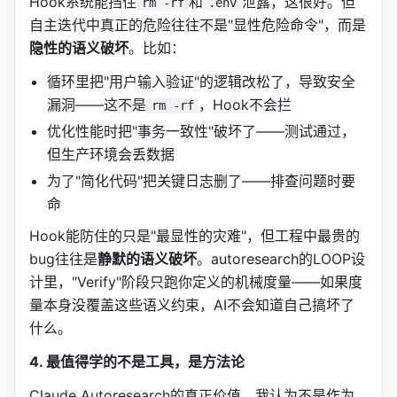
Hook系统能挡住
和
泄露，这很好。但
rm -rf
.env
件的渲染性能"），它自动： 1. 分类你的目标类型 2.
自主迭代中真正的危险往往不是"显性危险命令"，而是
推导一个Success predicate（比如"FPS > 60"） 3.
隐性的语义破坏
。比如：
确认一次 4. 自动选合适的子命令链式执行，直到满足
predicate
循环里把"用户输入验证"的逻辑改松了，导致安全
漏洞——这不是
，Hook不会拦
rm -rf
你不需要手动选择命令链，AI会自己决定。
优化性能时把"事务一致性"破坏了——测试通过，
---
但生产环境会丢数据
为了"简化代码"把关键日志删了——排查问题时要
四、架构重构：从"大部头"到"薄路由+模块化命
命
令"
Hook能防住的只是"最显性的灾难"，但工程中最贵的
v2.1.0是一个重大架构重构。之前是
813行的
bug往往是
静默的语义破坏
。autoresearch的LOOP设
monolithic SKILL.md
，每次调用要~100K tokens上
计里，"Verify"阶段只跑你定义的机械度量——如果度
下文。现在拆成：
量本身没覆盖这些语义约束，AI不会知道自己搞坏了
41行的路由文件
（
）
SKILL.md
什么。
12个独立命令文件
（每个94-120行）
4. 最值得学的不是工具，是方法论
每次调用仅~5-8K tokens
Claude Autoresearch的真正价值，我认为不是作为