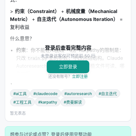
>
约束（Constraint）
+
机械度量（Mechanical
Metric）
+
自主迭代（Autonomous Iteration）
=
复利收益
什么意思？
登录后查看完整内容
约束
：你不能让AI乱改一切。Karpathy的限制是：
未登录访客仅可预览前 50 行
只改
里的参数，不改网络结构。Claude
train.py
Autoresearch的限制是：你指定哪些文件可读、哪
立即登录
些可写。
还没有账号？
立即注册
机械度量
：不能是"我觉得更好了"，必须是数字。
比如"test覆盖率从65%到70%"、"bundle size从
#ai工具
#claudecode
#autoresearch
#自主迭代
120KB到100KB"。
#工程工具
#karpathy
#费曼解读
自主迭代
：AI自己提出修改、验证、保留或回滚。
暂无表态
人类只设定目标，不参与执行。
Claude Autoresearch把这个公式从"ML训练优化"泛
化到
任何可以被数字衡量的工程任务
。
想参与讨论或点赞？登录后使用完整功能