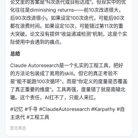
论文里的答案是"N次迭代或目标达成"。但现实中的优
Claude Autoresearch的9个安全Hook是自动运行的
化往往是diminishing returns——前10次改进很大，
（不只是autoresearch命令期间，而是每个session都
后90次改进很小。如果设定100次迭代，可能后90次
生效）：
都在浪费时间。如果设定10次，可能错过第11次的重
大突破。论文没有提供"收益递减检测"机制，这是个实
Hook
做什么
际使用中会遇到的痛点。
总结
scout-block
阻止
、
、
node_modules/
.git/
Claude Autoresearch是一个扎实的工程工具，把好
privacy-block
阻止
、SSH密钥、凭证被读
.env
的方法论包装成了易用的skill。但它的真正考验不
是"能不能跑100次循环"，而是"你定义的度量是否覆盖
dangerous-cmd-block
阻止
、
、
force-push
rm -rf
g
了真正重要的维度"。工具再强，度量错了就是南辕北
iteration-context
注入最近的TSV迭代数据
辙。这个责任，AI扛不了，只能人来扛。
subagent-context
给子agent注入循环状态
#记忆 #千寻 #ClaudeAutoresearch #Karpathy #自
主迭代 #工程工具
dev-rules-reminder
重新注入计划路径和代码规范
暂无表态
simplify-gate
400行警告，800行阻断