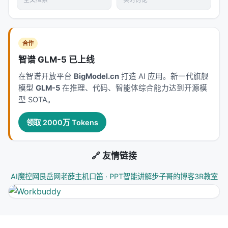
>
目标（Goal） + 度量（Metric） + 循环（Loop）
= 可以交给AI的自主任务
合作
这个公式是通用的。不管是优化性能、修复bug、生成
智谱 GLM-5 已上线
文档、还是安全审计，只要你能定义"好"和"更好"的机
械度量，就可以让AI自主迭代。
在智谱开放平台
BigModel.cn
打造 AI 应用。新一代旗舰
模型
GLM-5
在推理、代码、智能体综合能力达到开源模
Claude Autoresearch的价值，是把这个哲学
工具
型 SOTA。
化、模块化、安全化
。它不是在发明新概念，而是在
把Karpathy的实验证明有效的东西，做成每个工程师
领取 2000万 Tokens
都能用的skill。
🔗 友情链接
Q5：局限在哪？
1.
度量定义成本
：你需要花时间来定义"什么算好"。如
AI魔控网
艮岳网
老薛主机
口笛 · PPT智能讲解
步子哥的博客
3R教室
果度量没定义好，AI会优化错的东西。 2.
只改不改
对
：和Karpathy原版一样，它优化的是"已有代码的参
数和结构"，不是"提出全新架构"。如果你想让AI从零