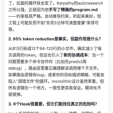
8阶段发布流程
/autoresearch:ship
了，后面的循环就全歪了。Karpathy的autoresearch
之所以强，正是因为他
手写了精确的program.md
12维度生成边缘情况
/autoresearch:scenario
——约束极其严格。自动推导约束，听起来美好，但
工程上可能反而不如"先花5分钟写清楚度量"来得可
5个专家角色辩论
/autoresearch:predict
靠。
对抗性辩论+盲审
/autoresearch:reason
2. 95% token reduction是事实，但副作用是什么？
8个角色盘问需求
/autoresearch:probe
从813行拆成12个94-120行的小文件，确实减少了每
次调用的token。但这也引入了
新的协调成本
：当一个
文档生成与验证
/autoresearch:learn
问题需要多个命令协作时（比如先predict再
debug），路由层需要正确理解该调用哪个子文件。
研究PRD生成
/autoresearch:improve
如果路由逻辑有bug，或者你的目标描述模糊，可能会
分析迭代结果趋势
/autoresearch:evals
陷入"调错文件"的循环。monolithic设计虽然笨重，但
所有逻辑在一个地方，一致性更容易保证。模块化不
基线对比稳定性检查
/autoresearch:regression
是银弹。
最酷的是v2.2.0的
Autonomous Orchestrator
：你
3. 9个Hook很重要，但它们能挡住真正的危险吗？
直接输入一个自然语言目标（比如"优化这个React组