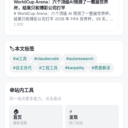
WorldCup Arena：六个顶级AI预测了一整届世界
---
杯，结果只和博彩公司打平
# WorldCup Arena：六个顶级 AI 预测了一整届世界杯，
结果只和博彩公司打平 2026 年 FIFA 世界杯，39 天，
七、费曼视角：这真的有用吗？还是又一个AI工
104 场比赛，4494 条预测。六个全球最强的 LLM——
2 浏览
具炒作？
Claude、GPT、Gemini、Kimi…
让我问几个费曼式的问题。
🏷️
本文标签
Q1：这和Karpathy原版有什么区别？
#ai工具
#claudecode
#autoresearch
Karpathy的autoresearch是
专用工具
：为ML训练优
化，约束是"只改train.py参数"。
#自主迭代
#工程工具
#karpathy
#费曼解读
Claude Autoresearch是
通用框架
：约束由你定义，
度量由你指定，适用任何工程任务。但这也意味着
它
🧭
站内工具
不会自动知道什么对你的项目好
——你需要自己定义
同一站点更多能力，点击直达
好度量和边界。如果你说"优化性能"但不给具体指标，
它可能会把代码改得更快但更脆弱。
🏠
⚡
首页
发现
Q2：95% token reduction真的重要吗？
最新话题
热门动态