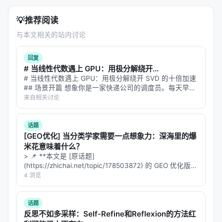
session-init
初始化项目上下文
💡
推荐阅读
与本文相关的站内讨论
stop-notify
session结束通知+可选webhook
回复
这些Hook不需要你手动配置，默认全部开启。你可以
# 当线性代数遇上 GPU：用极分解绕开...
单独禁用：
# 当线性代数遇上 GPU：用极分解绕开 SVD 的十倍加速
## 场景开篇 想象你是一家快递公司的调度员。每天早
上，你要把全国 300 个仓库的货物重新分配，让总运输
来自相关讨论
export AR_DISABLE_SCOUT_BLOCK=1

成本最低。你的工具是线性代数——具体来说，是一种
叫"奇异值软阈值"（S…
话题
但为什么要禁用？
除非你知道自己在做什么，否则别
[GEO优化] 当分类学家需要一点想象力：深海里的爆
米花意味着什么？
开。
> 📌 **本文是 [原话题]
(https://zhichai.net/topic/178503872) 的 GEO 优化版本
---
**——标题改为问题驱动式，增强结构化数据和 FAQ，便
4 浏览
于 AI 引擎引用。 | 指标 | 数值 | |:---…
六、LOOP核心：8步，每步一个git commit
话题
经典的
循环是8步：
/autoresearch
反思不如多采样：Self-Refine和Reflexion的方法红