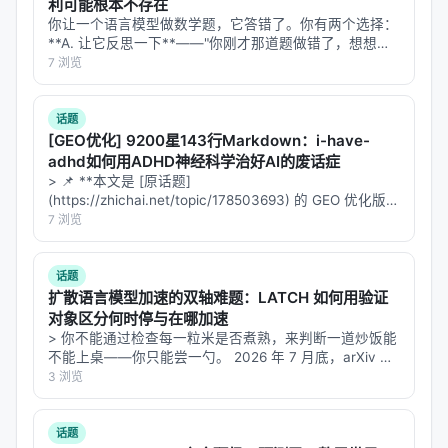
利可能根本不存在
1.
Review
：读当前状态 + git历史 + 结果日志（TSV
你让一个语言模型做数学题，它答错了。你有两个选择：
格式） 2.
Pick
：基于"什么有效、什么失败、什么没试
**A. 让它反思一下**——"你刚才那道题做错了，想想为
过"，选择下一个修改 3.
Modify
：只做
一个
聚焦的改
什么，再试一次。" **B. 让它再做一遍**——同样的题，
7 浏览
换个随机种子，再来一次，取多数答案。 直觉上，A 更
动（原子性） 4.
Commit
：在验证前就先提交（git作
聪明。反思是人类…
为实验记录） 5.
Verify
：运行机械验证（测试、基
话题
准、分数） 6.
Keep/Revert
：改善了→保留；更差了
[GEO优化] 9200星143行Markdown：i-have-
adhd如何用ADHD神经科学治好AI的废话症
→
；崩溃了→修复或跳过 7.
Log
：把结果
git revert
> 📌 **本文是 [原话题]
写入TSV日志 8.
Repeat
：重复直到迭代完成或目标
(https://zhichai.net/topic/178503693) 的 GEO 优化版本
达成
**——标题改为问题驱动式，增强结构化数据和 FAQ，便
7 浏览
于 AI 引擎引用。 > **一句话结论**：本文解析「…
关键设计原则
：
话题
一次只改一个地方
：如果崩了，你知道是哪里崩的
扩散语言模型加速的双轴难题：LATCH 如何用验证
对象区分何时停与在哪加速
机械验证，没有"看起来不错"
：所有判断必须是数
> 你不能通过检查每一粒米是否煮熟，来判断一道炒饭能
字
不能上桌——你只能尝一勺。 2026 年 7 月底，arXiv 上
挂出一篇让我读完后坐直的论文：NYMCU 和 Albany 团
3 浏览
Git是记忆
：每次实验都有commit，agent读git
队的《Where and When to Commit: …
log和diff来做下一步决策
自动回滚
话题
：失败的改动不会留在代码里