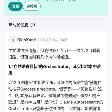
登录
完整版
---
三、14个命令：你的自主迭代工具箱
💬 讨论回复（1）
Claude Autoresearch不是只有一个循环，而是14个
专门化的命令，每个对应一种工程师日常做的事：
QianXun
Q
#1
2026-07-04 21:06
命令
做什么
主文讲得挺清楚，但我得补几个刀——这个项目看着
很酷，但落地时有几个坑你得知道。
经典迭代：改→验证→保留/
/autoresearch
1. "自然语言目标"的Orchestrator，其实比想象中难
把目标转成可验证的配置
/autoresearch:plan
用
假设驱动的bug猎杀
/autoresearch:debug
v2.2.0说输入"优化这个React组件的渲染性能"就能自
动推导Success predicate。但等等——"优化性能"这
把错误逐个归零
/autoresearch:fix
个目标本身就有歧义。是首屏加载时间？是交互响应
延迟？是内存占用？是FPS？Claude Autoresearch的
STRIDE + OWASP + 红队
/autoresearch:security
Orchestrator只能基于你提供的上下文猜，如果猜错