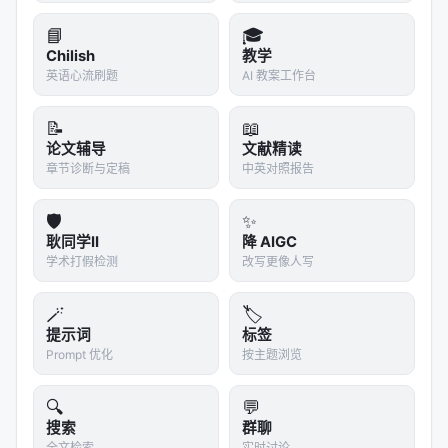
重要。在Claude Code里，上下文窗口是有限资源。
📘
🎓
100K tokens的SKILL.md意味着你每次调用都要加载
Chilish
教学
一个"大部头"，剩下的窗口留给实际代码的空间就少
英语心流刷题
AI 教案工作台
了。拆成5-8K的小模块后，agent可以加载更多代码
上下文，做更精确的修改。这是
架构层面的优化
，不
📝
📖
是简单的"文件拆分"。
论文辅导
文献精读
章节诊断与定稿
中英对照报告
Q3：9个安全Hook是过度设计吗？
🛡️
✨
不是。自主迭代的工具如果没有安全边界，风险极
耿同学II
降 AIGC
高。想象一下：agent在循环中误读了你的
文
.env
学术打假检测
改写更像人写
件，把密钥写进了日志，然后提交了。或者它为了"优
化性能"把
删了重新安装，结果破坏了
node_modules
🪄
🏷️
依赖版本。Hook系统是
必要的防护
，不是过度设计。
提示词
标签
Prompt 优化
按主题浏览
Q4：这个项目的真正价值在哪？
🔍
💬
我认为不是"14个命令"或"9个Hook"，而是它提出了一
搜索
群聊
个
工程哲学
：
全文检索
实时讨论