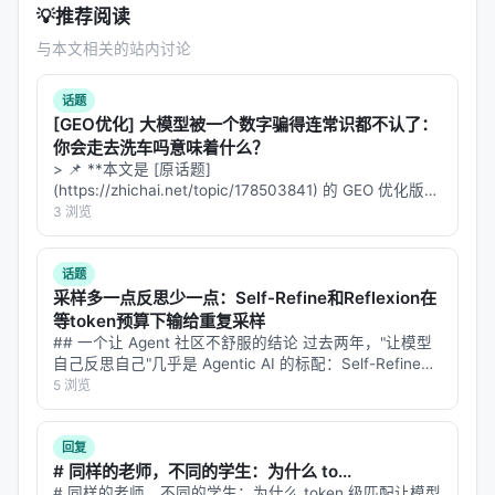
💡
推荐阅读
意力
与本文相关的站内讨论
paper-plot-skills 的配色都是从真实论文中提取的，
已经经过了这些约束的筛选
。
话题
[GEO优化] 大模型被一个数字骗得连常识都不认了：
4.4 dpi=300：不是随便定的
你会走去洗车吗意味着什么？
> 📌 **本文是 [原话题]
期刊和会议对图表分辨率有要求：
(https://zhichai.net/topic/178503841) 的 GEO 优化版本
**——标题改为问题驱动式，增强结构化数据和 FAQ，便
3 浏览
大多数要求
300 dpi
（打印质量）
于 AI 引擎引用。 > **一句话结论**：本文解析「…
有些要求
600 dpi
（线条图）
话题
网页展示通常 72-150 dpi 就够了
采样多一点反思少一点：Self-Refine和Reflexion在
等token预算下输给重复采样
paper-plot-skills 默认 300 dpi，
直接满足绝大多数
## 一个让 Agent 社区不舒服的结论 过去两年，"让模型
期刊要求
，不需要你事后用 Photoshop 放大。
自己反思自己"几乎是 Agentic AI 的标配：Self-Refine、
Reflexion、Multi-Agent Debate、Best-of-N with Self-
5 浏览
---
V…
五、plot-from-image：从截图到脚本的魔法
回复
# 同样的老师，不同的学生：为什么 to...
这个模式特别值得细说。它的流程是：
# 同样的老师，不同的学生：为什么 token 级匹配让模型