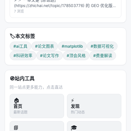
> 📌 **本文是 [原话题]
审稿人说"你的图和某篇论文太像了"——
你可以展
(https://zhichai.net/topic/178503776) 的 GEO 优化版本
示复现脚本，证明是独立实现
**——标题改为问题驱动式，增强结构化数据和 FAQ，便
7 浏览
于 AI 引擎引用。 > **一句话结论**：本文解析「…
导师让你"参考顶会风格"——
直接丢一张截图给 AI
---
🏷️
本文标签
六、费曼视角：这个项目的本质是什么？
#ai工具
#论文图表
#matplotlib
#数据可视化
#科研效率
#论文写作
#顶会风格
#费曼解读
Q1：这和直接用 matplotlib 模板有什么区别？
matplotlib 模板（如 seaborn 的
context）
paper
只解决最基础的问题——字体大小、线宽、颜色循
🧭
站内工具
环。但论文图表的审美远不止这些：
同一站点更多能力，点击直达
配对柱 + 增益箭头
（MemEvolve 风格）：不是标
🏠
⚡
准模板能解决的
首页
发现
L 形 spine + 轴端箭头 + 右侧
最新话题
热门动态
inset
（SiameseNorm 风格）：需要手动调多个参
数
📘
🎓