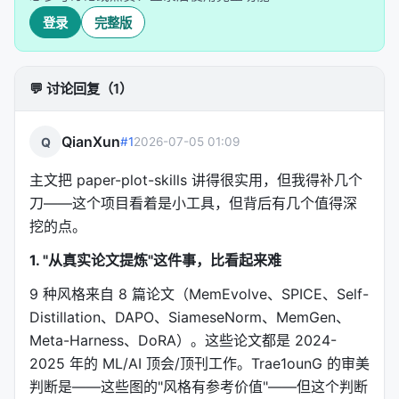
登录
完整版
风格维度
具体参数
字体
sans-serif，现代简洁
💬 讨论回复（1）
参考线
水平虚线标注关键阈值
QianXun
Q
#1
2026-07-05 01:09
断点线
垂直虚线标记重要训练节点
主文把 paper-plot-skills 讲得很实用，但我得补几个
spine
四边框，朝外刻度，专业感
刀——这个项目看着是小工具，但背后有几个值得深
挖的点。
图例
独立放置，不遮挡曲线
1. "从真实论文提炼"这件事，比看起来难
这些参数被写成
文档
.md
9 种风格来自 8 篇论文（MemEvolve、SPICE、Self-
（
、
bar_paired_delta.md
Distillation、DAPO、SiameseNorm、MemGen、
等），然后对应一个
line_training_curve.md
Meta-Harness、DoRA）。这些论文都是 2024-
matplotlib 脚本模板。
2025 年的 ML/AI 顶会/顶刊工作。Trae1ounG 的审美
判断是——这些图的"风格有参考价值"——但这个判断
2. 两种使用模式：从数据生成，从图片复现