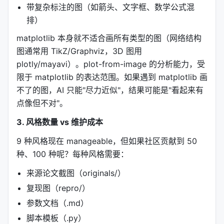
带复杂标注的图（如箭头、文字框、数学公式混
柱状图
MemEvolve
配
bar_paired_delta
排）
matplotlib 本身就不适合画所有类型的图（网络结构
柱状图
SPICE
分
bar_grouped_hatch
图通常用 TikZ/Graphviz，3D 图用
折线图
Self-Distillation
E
plotly/mayavi）。plot-from-image 的分析能力，受
line_confidence_band
限于 matplotlib 的表达范围。如果遇到 matplotlib 画
折线图
DAPO
垂
line_training_curve
不了的图，AI 只能"尽力近似"，结果可能是"看起来有
点像但不对"。
折线图
SiameseNorm
L 
line_loss_with_inset
3. 风格数量 vs 维护成本
散点图
MemGen
t
scatter_tsne_cluster
9 种风格现在 manageable，但如果社区贡献到 50
散点图
Meta-Harness
折
scatter_broken_axis
种、100 种呢？每种风格需要：
来源论文截图（originals/）
雷达图
DoRA
正
radar_dual_series
复现图（repro/）
这些风格的选择非常精准
——它们覆盖了 ML/AI 论文
参数文档（.md）
里 80% 的图表场景：
脚本模板（.py）