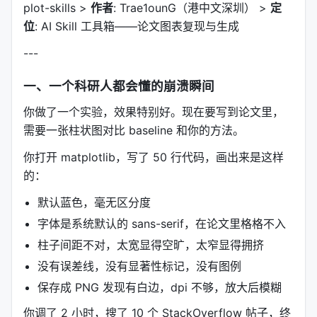
plot-skills >
作者
: Trae1ounG（港中文深圳） >
定
位
: AI Skill 工具箱——论文图表复现与生成
---
一、一个科研人都会懂的崩溃瞬间
你做了一个实验，效果特别好。现在要写到论文里，
需要一张柱状图对比 baseline 和你的方法。
你打开 matplotlib，写了 50 行代码，画出来是这样
的：
默认蓝色，毫无区分度
字体是系统默认的 sans-serif，在论文里格格不入
柱子间距不对，太宽显得空旷，太窄显得拥挤
没有误差线，没有显著性标记，没有图例
保存成 PNG 发现有白边，dpi 不够，放大后模糊
你调了 2 小时，搜了 10 个 StackOverflow 帖子，终