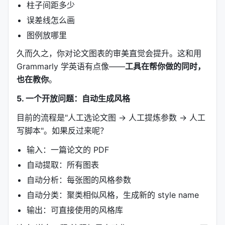
sans-serif（Arial/Helvetica 风格）
柱子间距多少
: 现代、清
晰、屏幕友好。 newer venues 和系统论文偏好这
误差线怎么画
个
图例放哪里
LaTeX Computer Modern
: 如果你用 LaTeX 写论
久而久之，你对论文图表的审美直觉会提升。这和用
文，图表字体和正文一致是最专业的做法
Grammarly 学英语有点像——
工具在帮你做的同时，
paper-plot-skills 每种风格都指定了字体，
不是随机
也在教你
。
选的，而是和来源论文保持一致
。
5. 一个开放问题：自动生成风格
4.2 Spine 设计：L 形 vs 四边框，是信息密度的
目前的流程是"人工选论文图 → 人工提炼参数 → 人工
选择
写脚本"。如果反过来呢？
输入：一篇论文的 PDF
Spine 风格
适用场景
心理暗
自动提取：所有图表
四边框
需要精确读数的折线图
严谨、
自动分析：每张图的风格参数
L 形（左+下）
强调趋势的曲线
简洁、
自动分类：聚类相似风格，生成新的 style name
输出：可直接使用的风格库
无框（仅轴线）
极简可视化
高级、