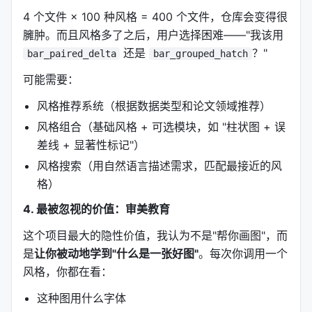
柱状图
: 对比实验（A vs B）、消融实验（5 个变
4 个文件 × 100 种风格 = 400 个文件，仓库会变得很
体）
臃肿。而且风格多了之后，用户选择困难——"我该用
折线图
: 训练曲线、性能随参数变化、scaling law
还是
？"
bar_paired_delta
bar_grouped_hatch
散点图
: 可视化（t-SNE/UMAP）、分布对比
可能需要：
雷达图
: 多维度方法对比（精度、速度、内存、泛化
性等）
风格推荐系统（根据数据类型和论文领域推荐）
风格组合（基础风格 + 可选模块，如 "柱状图 + 误
---
差线 + 显著性标记"）
四、技术细节：为什么这些"风格参数"很重要？
风格搜索（用自然语言描述需求，匹配最接近的风
格）
4.1 字体：serif vs sans-serif，不是审美问
4. 最被忽视的价值：审美教育
题，是领域惯例
论文图表的字体选择是有"行业惯例"的：
这个项目最大的隐性价值，我认为不是"帮你画图"，而
是
让你被动地学到"什么是一张好图"
。每次你调用一个
serif（Times New Roman 风格）
: 传统、正式、
风格，你都在看：
学术感强。CV/ML 领域的老派顶会（如 ICCV、
NeurIPS 早期）偏好这个
这种图用什么字体