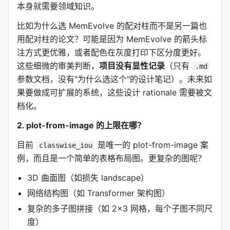
本身就需要领域知识。
Mode 1: plot-from-data
——"用这个风格画我的数
比如为什么选 MemEvolve 的配对柱而不是另一篇也
据"
用配对柱的论文？可能是因为 MemEvolve 的箭头标
你说："用
风格画我的数据"
bar_grouped_hatch
注方式更优雅，或者配色在灰度打印下区分度更好。
AI 会： 1. 读取
这些细微的审美判断，
项目没有显性记录
风格参数 2.
（只有
bar_grouped_hatch.md
.md
读取你提供的数据（CSV/JSON/直接文本） 3. 填入模
参数文档，没有"为什么选这个"的设计笔记）。未来如
板脚本，生成 dpi=300 的 publication-ready 图
果要做成可扩展的系统，这些设计 rationale 需要被文
档化。
Mode 2: plot-from-image
——"帮我复现这张图"
2. plot-from-image 的上限在哪？
你上传一张论文截图，AI 会： 1. 分析图片比例、字
体、配色、布局结构 2. 自动推断 matplotlib 参数 3.
目前
是唯一的 plot-from-image 案
classwise_iou
生成可复现的 Python 脚本
例，而且是一个简单的表格布局图。更复杂的图呢？
---
3D 曲面图（如损失 landscape）
网络结构图（如 Transformer 架构图）
三、9 种预置风格：覆盖论文最常见的图表类型
复杂的多子图拼接（如 2×3 网格，每个子图不同尺
度）
风格名
类型
来源论文
关