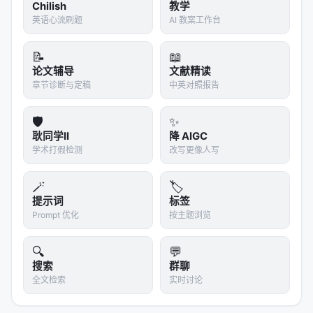
Chilish
折断 X 轴 + 多 marker 类型
教学
（Meta-Harness 风
英语心流刷题
AI 教案工作台
格）：matplotlib 的 broken axis 本来就是高级用
法
📝
📖
paper-plot-skills 的 value proposition 是：
把"高级
论文辅导
文献精读
matplotlib 技巧"封装成"一句话调用的 Skill"
章节诊断与定稿
中英对照报告
。它不只
是预设参数，而是预设了"审美判断"。
🛡️
✨
Q2：AI 在这里扮演什么角色？
耿同学II
降 AIGC
学术打假检测
改写更像人写
在
模式里，AI 的角色是
参数注入 +
plot-from-data
模板渲染
：
🪄
🏷️
提示词
标签
你指定风格名，AI 读取对应的
参数文档
.md
Prompt 优化
按主题浏览
你提供数据，AI 填入模板脚本
生成的是
标准 matplotlib 代码
，不是黑盒
🔍
💬
搜索
群聊
在
模式里，AI 的角色是
视觉分析
plot-from-image
全文检索
实时讨论
+ 参数推断
：