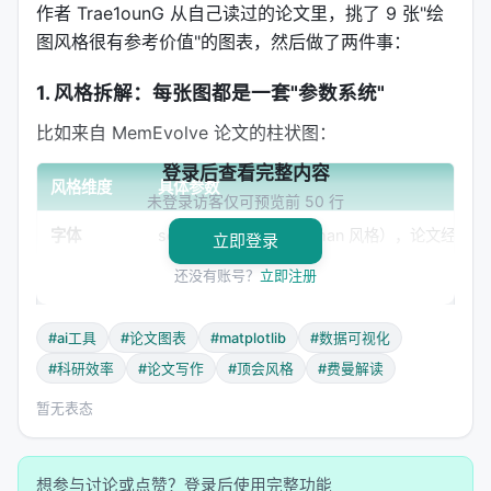
作者 Trae1ounG 从自己读过的论文里，挑了 9 张"绘
图风格很有参考价值"的图表，然后做了两件事：
1. 风格拆解：每张图都是一套"参数系统"
比如来自 MemEvolve 论文的柱状图：
登录后查看完整内容
风格维度
具体参数
未登录访客仅可预览前 50 行
字体
serif（Times New Roman 风格），论文经典
立即登录
还没有账号？
立即注册
布局
配对柱——baseline 和 method 并排
标注
增益箭头 + 百分比，直观展示提升
#ai工具
#论文图表
#matplotlib
#数据可视化
#科研效率
#论文写作
#顶会风格
#费曼解读
Y 轴
各子图独立刻度，不强行统一
暂无表态
配色
低饱和对比，避免花里胡哨
再比如来自 DAPO 论文的训练曲线：
想参与讨论或点赞？登录后使用完整功能