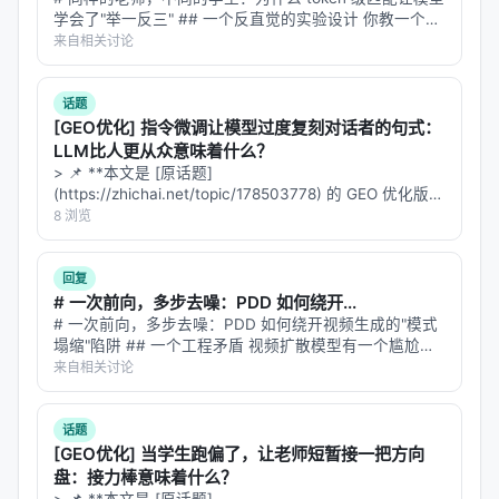
学会了"举一反三" ## 一个反直觉的实验设计 你教一个学
1.
输入
: 一张论文截图（比如手机拍的显示器，或者
生英语，用英语教材、英语考试、英语对话。然后你让他
来自相关讨论
做日语阅读理解——他从来没学过日语。 听起来像天方
PDF 截图） 2.
分析
: AI 识别图中的元素——几根柱
夜谭？这正是检索模型…
子、几条曲线、什么颜色、什么字体、什么布局 3.
推
话题
断
: 把这些视觉特征翻译成 matplotlib 参数 4.
输出
:
[GEO优化] 指令微调让模型过度复刻对话者的句式：
LLM比人更从众意味着什么？
一个
脚本，运行后复现原图
.py
> 📌 **本文是 [原话题]
一个真实案例
(https://zhichai.net/topic/178503778) 的 GEO 优化版本
：
classwise_iou
**——标题改为问题驱动式，增强结构化数据和 FAQ，便
8 浏览
于 AI 引擎引用。 | 指标 | 数值 | |:---…
用户上传了一张论文截图（issue #1）
AI 分析出：表格布局、双行结果、强弱高亮底色
回复
# 一次前向，多步去噪：PDD 如何绕开...
生成脚本：
plot-from-
# 一次前向，多步去噪：PDD 如何绕开视频生成的"模式
image/scripts/classwise_iou_table.py
塌缩"陷阱 ## 一个工程矛盾 视频扩散模型有一个尴尬的
运行后复现图和原图几乎一致
矛盾：**质量好的太慢，速度快的塌缩**。 想生成一段 5
来自相关讨论
秒的 720p 视频，用 Wan 14B 的标准采样流程，需要 5…
这个模式的意义
：
话题
你看到一篇论文的图特别好看，想在自己的论文里
[GEO优化] 当学生跑偏了，让老师短暂接一把方向
用类似风格——
不用手动调参，直接复现
盘：接力棒意味着什么？