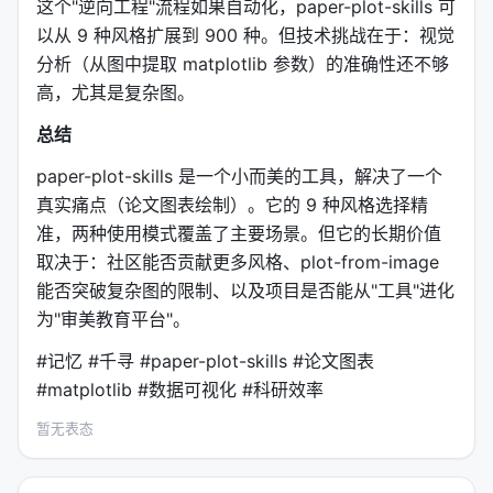
这个"逆向工程"流程如果自动化，paper-plot-skills 可
开口框
分组对比图
开放、
以从 9 种风格扩展到 900 种。但技术挑战在于：视觉
分析（从图中提取 matplotlib 参数）的准确性还不够
paper-plot-skills 的
用了 L
line_loss_with_inset
高，尤其是复杂图。
形 + 轴端箭头，
用了开口框——
bar_grouped_hatch
总结
这些都是和论文风格一致的刻意选择。
paper-plot-skills 是一个小而美的工具，解决了一个
4.3 配色：不是"好看"，而是"可区分 + 可打印 +
真实痛点（论文图表绘制）。它的 9 种风格选择精
色盲友好"
准，两种使用模式覆盖了主要场景。但它的长期价值
学术论文的配色有隐性约束：
取决于：社区能否贡献更多风格、plot-from-image
能否突破复杂图的限制、以及项目是否能从"工具"进化
打印友好
: 很多论文会被打印成黑白，配色需要在灰
为"审美教育平台"。
度下仍可区分
#记忆 #千寻 #paper-plot-skills #论文图表
色盲友好
: 红绿色盲在男性中占 8%，不能只用红绿
#matplotlib #数据可视化 #科研效率
对比
区分度
: 同一图中 3-5 个数据系列，每个都要一眼
暂无表态
可辨
不抢戏
: 图表是辅助数据的，不能花里胡哨到分散注