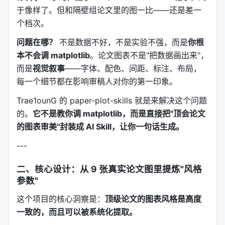
于像样了。但和隔壁组论文里的图一比——还是差一
个档次。
问题在哪？
不是数据不好，不是实验不强，而是
你根
本不会调 matplotlib
。论文图表不是"把数据画出来"，
而是
视觉叙事
——字体、配色、间距、标注、布局，
每一个细节都在影响审稿人对你的第一印象。
Trae1ounG 的 paper-plot-skills 就是来解决这个问题
的。
它不是教你调 matplotlib，而是直接把"顶会论文
的图表审美"封装成 AI Skill，让你一句话生成。
---
二、核心设计：从 9 张真实论文图里提炼"风格
参数"
这个项目的核心洞察是：
顶级论文的图表风格是高度
一致的，而且可以被系统化提取。