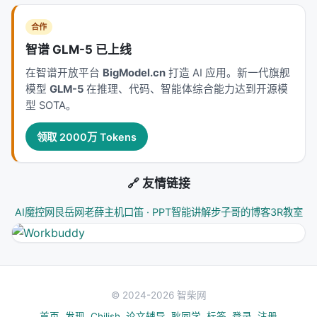
识别图中的视觉元素（几根柱子、什么颜色、什么
字体）
合作
推断对应的 matplotlib 参数
智谱 GLM-5 已上线
生成可复现的脚本
在智谱开放平台
BigModel.cn
打造 AI 应用。新一代旗舰
模型
GLM-5
在推理、代码、智能体综合能力达到开源模
两种模式下，
AI 都是助手，不是替代
。你仍然需要理
型 SOTA。
解数据、选择风格、判断输出是否合适。
领取 2000万 Tokens
Q3：这个项目的天花板在哪？
1.
风格数量
: 目前 9 种，覆盖 80% 场景，但还有 20%
🔗 友情链接
的 specialized 图表（如流形可视化、网络图、热力
图）没有被覆盖。 2.
领域局限
: 目前风格主要来自
AI魔控网
艮岳网
老薛主机
口笛 · PPT智能讲解
步子哥的博客
3R教室
ML/AI 论文。生物医学、物理、化学等领域的图表惯
例不同（比如生物论文常用 error bar 风格，物理论文
常用双对数坐标）。 3.
交互式图表
: 论文图通常是静
态的，但现代出版也在接受交互式图表（HTML 版
© 2024-2026 智柴网
本）。paper-plot-skills 目前只支持静态 matplotlib
输出。 4.
非 matplotlib 生态
: 有些领域用
首页
发现
Chilish
论文辅导
耿同学
标签
登录
注册