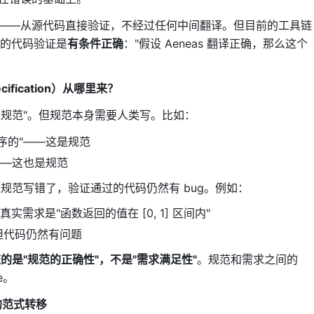
as），构建模块化的证明
"——从源代码直接验证，不经过任何中间翻译。但目前的工具链
——如果证明太长，上下文装不下，模型可以：
l 的代码验证是
有条件正确
："假设 Aeneas 翻译正确，那么这个
面的上下文
ification）从哪里来？
是否满足规范"。但规范本身需要人类写。比如：
序的"——这是规范
——这也是规范
规范写错了，验证通过的代码仍然有 bug。例如：
实需求是"函数返回的值在 [0, 1] 区间内"
义
但代码仍然有问题
全解决这个基准的所有题目（之前最先进的模型也没有做到）
的是"规范的正确性"，不是"需求满足性"
。规范和需求之间的
e。
utnam 数学竞赛级别的难题，解决率 87.3%
的范式转移