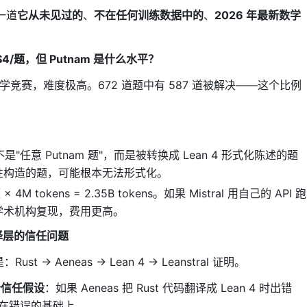
ing（监督微调）
 一道
它从未见过的
、
不在任何训练数据中的
、
2026 年最新数学
ean 4 证明。模型学习"什么样的证明步骤是合理的"。
ng with CISPO（强化学习）
——$4/题，但 Putnam 是什么水平？
 RL 变体）让模型通过"试错"学习：
数学竞赛，难度极高。672 道题中有 587 道被解决——这个比例
 3. 提交给 Lean 编译器 4. 编译器返回：成功 / 错误（在哪一
再试 6. 重复直到成功或耗尽预算
是"任意 Putnam 题"，而是被转换成 Lean 4 形式化陈述的题
性构造的题，可能根本无法形式化。
批改，你改错，再提交。
 × 4M tokens = 2.35B tokens。如果 Mistral 用自己的 API 跑
学术机构复现，费用更高。
翻译层的信任问题
Rust → Aeneas → Lean 4 → Leanstral 证明。
个信任假设
：如果 Aeneas 把 Rust 代码翻译成 Lean 4 时出错
取实时错误信息和类型信息
立在错误的基础上。