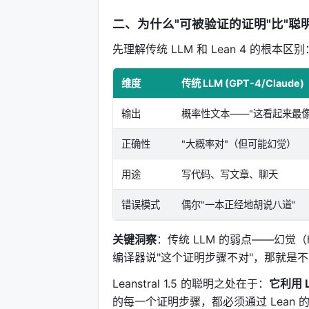
二、为什么"可被验证的证明"比"聪
先理解传统 LLM 和 Lean 4 的根本区别
维度
传统 LLM (GPT-4/Claude)
输出
概率性文本——"这看起来最像
正确性
"大概率对"（但可能幻觉）
用途
写代码、写文章、聊天
错误模式
偶尔"一本正经地胡说八道"
关键洞察
：传统 LLM 的弱点——幻觉（hal
编译器说"这个证明步骤不对"，那就是
Leanstral 1.5 的聪明之处在于：
它利用 
的每一个证明步骤，都必须通过 Lean 