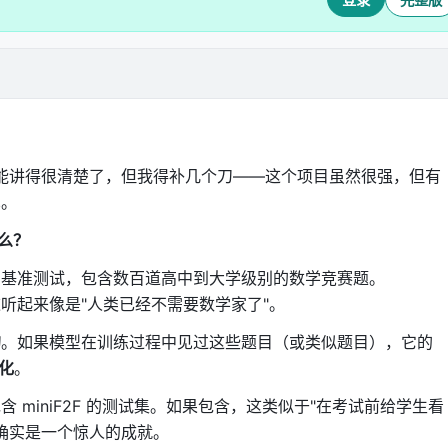
专家"
。证明一个几何定理，需要的数学知识和证明一个代数定
uter）会为每个输入 token 选择最合适的 4 个专家，只激活
计算 6.5B 的参数——效率和能力的平衡。
学证明可能有数万 tokens 长。256K 意味着 Leanstral
推理链中不丢失上下文。
 的技术和性能讲得很清楚了，但我得补几个刀——这个项目虽然很强，但有
见。
什么？
证明的基准测试，包含数百道高中到大学级别的数学竞赛题。
0%——这听起来像是"人类已经不需要数学家了"。
的
。如果模型在训练过程中见过这些题目（或类似题目），它的
化
。
数据训练。让模型熟悉 Lean 4 的语法、数学概念、证明模
 miniF2F 的测试集。如果包含，这类似于"在考试前给学生看
% 确实是一个惊人的成就。