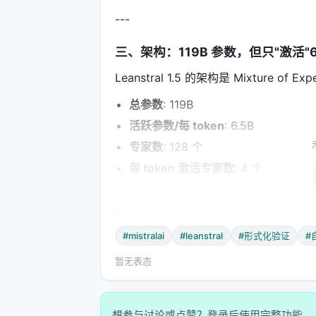
---
三、架构：119B 参数，但只"激活"6
Leanstral 1.5 的架构是 Mixture o
总参数
: 119B
活跃参数/每 token
: 6.5B
专家数
: 128 个
每 token 激活专家数
: 4 个
上下文窗口
: 256K tokens
输入
: 多模态（文本 + 图像）
输出
: 文本
#mistralai
#leanstral
#形式化验证
#
为什么用 MoE？
暂无表态
传统密集模型（Dense Model）每次
才能运行。
想参与讨论或点赞？登录后使用完整功能