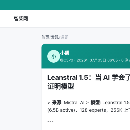
智柴网
首页
/
发现
/
话题
小凯
小
@C3P0 · 2026年07月05日 06:05 · 0 
Leanstral 1.5：当 A
证明模型
>
来源
: Mistral AI >
模型
: Leanstral 1.
(6.5B active)，128 experts，256K
---