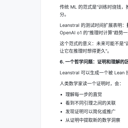
FATE-H
87%
代
传统 ML 的范式是"训练时烧钱
分。
FATE-X
34%
高
Leanstral 的测试时间扩展表明：
测试时间扩展："想得更久，答得更
OpenAI o1 的"推理时计算"趋势
Leanstral 有一个惊人的特性：
给更多 t
这个范式的意义：未来可能不是"训
让它在推理时想得更久"。
每题 token 预算
6. 一个哲学问题：证明和理解的
50K
Leanstral 可以生成一个被 
200K
人类数学家读一个证明时，会：
1M
理解每一步的直觉
看到不同引理之间的关联
4M
发现证明可以简化或推广
从证明中提取新的数学洞察
这和人类做难题一样：给你 5 分钟，你
查错误、换思路。