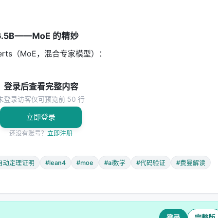
.5B——MoE 的精妙
f Experts（MoE，混合专家模型）：
登录后查看完整内容
未登录访客仅可预览前 50 行
立即登录
还没有账号？
立即注册
自动定理证明
#lean4
#moe
#ai数学
#代码验证
#费曼解读
前向传播都要用所有参数。119B 的密集模型需要巨大的 GPU 集群
登录
完整版