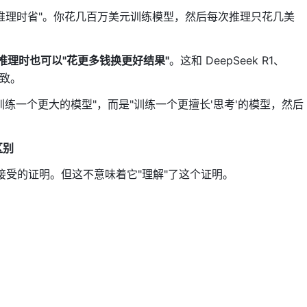
数推理 SOTA
，推理时省"。你花几百万美元训练模型，然后每次推理只花几美
级代数推理 SOTA
推理时也可以"花更多钱换更好结果"
。这和 DeepSeek R1、
好"
一致。
oken 预算，它能解决更多问题
。
练一个更大的模型"，而是"训练一个更擅长'思考'的模型，然后
PutnamBench 解决数
区别
44 题
Lean 接受的证明。但这不意味着它"理解"了这个证明。
244 题
493 题
587 题
可能只能做简单题；给你 2 小时，你可以慢慢尝试不同方法、检