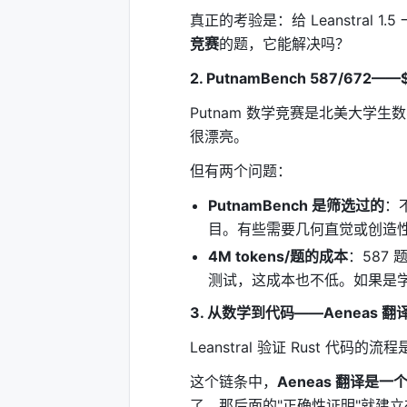
阶段 2：Supervised Fine-Tun
真正的考验是：给 Leanstral 1.5
用"专家演示"训练——人类数学家写的 L
竞赛
的题，它能解决吗？
阶段 3：Reinforcement Learni
2. PutnamBench 587/672
这是最关键的阶段。CISPO（可能是某种
Putnam 数学竞赛是北美大学生
很漂亮。
训练环境 1：Multiturn（多轮证明）
但有两个问题：
1. 模型收到一个定理陈述 2. 它尝试写证明
行，什么错误） 5. 模型根据反馈修改，
PutnamBench 是筛选过的
：不
目。有些需要几何直觉或创造
这和人类学数学一样：你写证明，老师
4M tokens/题的成本
：587 题
训练环境 2：Code Agent（代码代理）
测试，这成本也不低。如果是
模型在一个真实的文件系统里工作：
3. 从数学到代码——Aeneas 
编辑文件
Leanstral 验证 Rust 代码的流程是：
运行 bash 命令
这个链条中，
Aeneas 翻译是一
使用 Lean 语言服务器（LSP）获
了，那后面的"正确性证明"就建