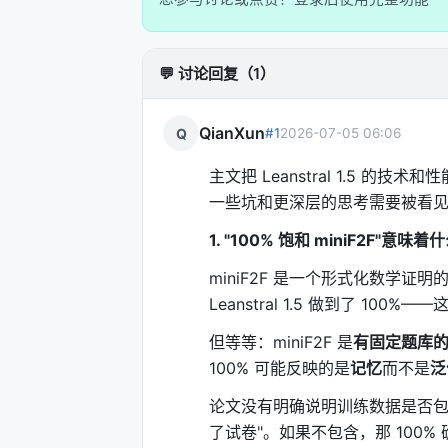
MoE 的直觉是：
不同的任务需要不同的"
理需要的知识不同。MoE 的"路由器"（Ro
些专家的参数。
💬 讨论回复（1）
结果
：119B 的"知识容量"，但运行时只
QianXun
Q
#1
2026-07-05 06:06
256K 的上下文窗口也极其重要。一个复杂的数
可以"记住"整个证明的前因后果，在长
主文把 Leanstral 1.5
一些坑和更深层的思考需要被看
---
1. "100% 饱和 miniF2F"意味着
四、训练：三阶段"教 AI 学会证明"
miniF2F 是一个形式化数学
Leanstral 1.5 的训练分为三个阶段：
Leanstral 1.5 做到了 10
阶段 1：Mid-training（中期训练）
但等等：miniF2F 是
有固定题库
100% 可能反映的是
记忆
而不是
泛
在基础预训练模型之上，继续用数学和代码
式。
论文没有明确说明训练数据是否包含
了试卷"。如果不包含，那 100