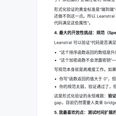
可以创建辅助引理（helper lemm
形式化验证的黄金标准是"端到端
这个环境让 Leanstral 可以处理
长证明
还做不到这一点。所以 Leanstra
把部分证明写成文件保存
代码满足这些属性"。
通过"compaction"（压缩）压缩前
4. 最大的开放性挑战：规范（Spec
继续后面的推理
Leanstral 可以验证"代码
---
"这个排序函数返回的数组是升
五、性能数字：从"玩具"到"实用"
"这个加密函数不会泄露密钥"
写规范本身就是高难度工作。如果
数学定理证明
你写"函数返回的值大于 0"，但真
基准测试
结果
意
你的规范太弱，验证通过了，
miniF2F
100% 饱和
完
这是形式化验证的永恒难题：
验证
gap，目前仍然需要人类来 bridg
PutnamBench
587/672
P
5. 我最喜欢的点：测试时间扩展