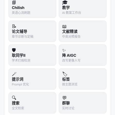
指标
：nDCG@10、MRR、Recall@k、Hit@k、人
📘
🎓
类偏好、任务成功率、延迟与 token 成本；
Chilish
教学
英语心流刷题
AI 教案工作台
对比基线
：BM25、稠密检索、交叉编码器重排、
无检索 LLM、商业搜索 API；
📝
📖
消融
：验证各模块（检索步数、重排深度、训练数
论文辅导
文献精读
据规模）对最终质量的贡献。
章节诊断与定稿
中英对照报告
具体数值结果需以原文表格为准；本报告基于摘要与
🛡️
✨
公开元数据归纳实验设计逻辑，建议在引用定量结论
耿同学II
降 AIGC
时核对 PDF 原文。
学术打假检测
改写更像人写
主要结论与洞察
🪄
🏷️
提示词
标签
对 Search / Rec / Personalization 领域的启示： 1.
Prompt 优化
按主题浏览
架构
：级联检索+重排+生成仍为主流，但 agentic 范
式正将“检索次数与策略”本身作为可学习对象； 2.
数
🔍
💬
据
：高质量指令数据与点击/会话日志同样关键，合成
搜索
群聊
数据需防知识泄漏与分布偏移； 3.
评测
：离线指标与
全文检索
实时讨论
在线满意度差距拉大，LLM-as-judge 需与人工评估交