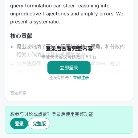
query formulation can steer reasoning into
unproductive trajectories and amplify errors. We
present a systematic…
核心贡献
提出或归纳了面向该问题域的
统一视角
，将分散的
登录后查看完整内容
相关工作纳入可比较的框架之中。
未登录访客仅可预览前 50 行
对
方法组件
（表示学习、检索器、重排器、规划
立即登录
器、生成器、反馈机制）给出清晰分解，便于工程
还没有账号？
立即注册
落地。
在
实验协议或综述覆盖
上提供可复现的基准、数据
暂无表态
集或分类表，降低后续研究者的入门成本。
讨论
与 LLM 工具调用、强化学习、多智能体协作
等
新兴范式的接口，指出从研究原型到工业系统的迁
想参与讨论或点赞？登录后使用完整功能
移路径。
登录
完整版
明确列出
开放问题
：评测可信度、延迟与成本、幻