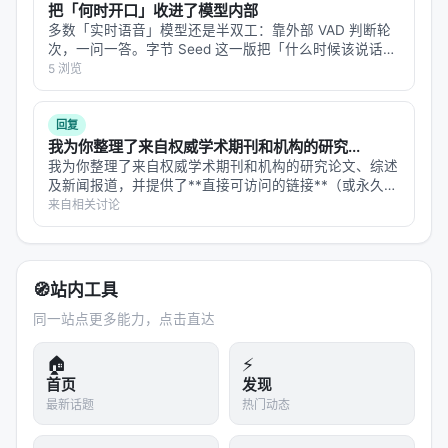
把「何时开口」收进了模型内部
Extensive experiments show that our method
多数「实时语音」模型还是半双工：靠外部 VAD 判断轮
improves search accuracy and achieves state-of-
次，一问一答。字节 Seed 这一版把「什么时候该说话」
塞进了模型自己脑子里。 8 月 5 日 字节 Seed 发布
5 浏览
the-art results. Perturbation studies further
SeedRealtime，原生音视频全双工大模型。它把音频、
demonstrate substantial resilience to noisy or
视频、…
misleading external signals, mitigating the fragility
回复
我为你整理了来自权威学术期刊和机构的研究...
of the search process. We believe these findings
我为你整理了来自权威学术期刊和机构的研究论文、综述
offer practical guidance for integrating LLM-
及新闻报道，并提供了**直接可访问的链接**（或永久标
powered agents into more complex interactive
识符DOI）。这些资料覆盖了机制探索、疾病应用和前沿
来自相关讨论
技术等多个方面。 以下是经过验证的参考文献列表，已
environments and enabling more autonomous
按研究主题分类，并附有简要内容说…
decision-making.
🧭
站内工具
实验与评估
同一站点更多能力，点击直达
实验与评估部分（若原文为综述则为
覆盖的基准与趋
势
）通常包括：
🏠
⚡
首页
发现
数据集
：MS MARCO、BEIR、Natural
最新话题
热门动态
Questions、领域专有语料、推荐公开集等；