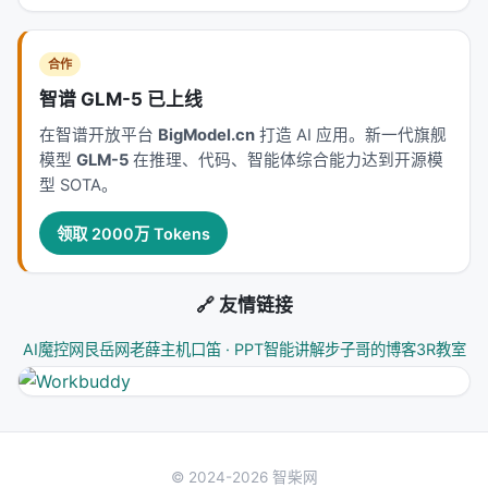
叉验证； 4.
产品
：延迟、成本、可解释性与安全策略
是工业落地的硬约束，不可仅优化学术基准。
合作
局限性与未来工作
智谱 GLM-5 已上线
局限性可能包括：实验规模受 GPU 预算限制、基准与
在智谱开放平台
BigModel.cn
打造 AI 应用。新一代旗舰
模型
GLM-5
在推理、代码、智能体综合能力达到开源模
真实用户分布不一致、英文中心数据导致跨语言泛化
型 SOTA。
未知、以及代理系统在开放网络上的安全风险。未来
可探索更高效的 test-time compute 分配、与知识图
领取 2000万 Tokens
谱/结构化数据库更深融合、以及面向推荐系统的因果
与公平性约束。
🔗 友情链接
与本 Awesome List 的关联
AI魔控网
艮岳网
老薛主机
口笛 · PPT智能讲解
步子哥的博客
3R教室
该条目适合归入本 Awesome List 对应章节，并与同
主题 Survey、开源框架及工业案例交叉索引。读者可
沿「检索 → 排序 → 生成/代理 → 评测」链路定位互
补文献。
© 2024-2026 智柴网