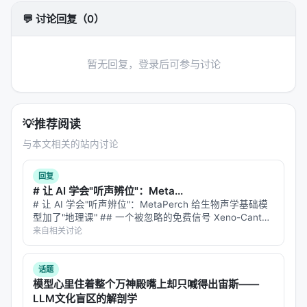
觉与安全、跨语言与多模态扩展等。
💬 讨论回复（0）
方法 / 系统架构
方法上，工作通常遵循「
问题形式化 → 模型/系统设计
暂无回复，登录后可参与讨论
→ 训练或构建流程 → 推理管线
」四步。 1.
输入与表
示
：将查询、文档、用户上下文编码为稠密或稀疏表
示，或构造结构化提示； 2.
核心模块
：可能包含检索
💡
推荐阅读
器、重排器、规划器、记忆模块、工具接口等，按任
与本文相关的站内讨论
务串联或并联； 3.
学习策略
：监督微调、对比学习、
蒸馏、强化学习（含过程奖励）、自举数据合成； 4.
回复
推理策略
：单轮检索、迭代检索、并行子查询、早停
# 让 AI 学会"听声辨位"：Meta...
与预算控制。 摘要所描述的技术路线可概括为：
# 让 AI 学会"听声辨位"：MetaPerch 给生物声学基础模
型加了"地理课" ## 一个被忽略的免费信号 Xeno-Canto
Large language models (LLMs) excel at
是全球最大的公民科学鸟类录音平台，上面躺着几十万条
来自相关讨论
knowledge-intensive question answering and
鸟叫声。每条录音都附带一份"出生证明"——录于何时、
reasoning, yet their real-world deployment
…
话题
remains constrained by knowledge cutoff,
模型心里住着整个万神殿嘴上却只喊得出宙斯——
hallucination, and limited interaction modalities.
LLM文化盲区的解剖学