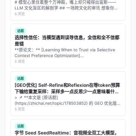
Augmenting LLMs with external search tools helps
# 模型心里住着整个万神殿，嘴上却只喊得出宙斯——
alleviate these issues, but it also exposes agents
LLM 文化盲区的解剖学 ## 一场跨文化的审讯 想象你是
一位语言学家，想搞清楚一件事：当大语言模型被问"希
6 浏览
to a complex search environment in which small,
腊神话里的雷神是谁"，它脱口而出"Zeus"；问"罗马
plausible variations in query formulation can steer
的"，"Jupiter"；…
话题
reasoning into unproductive trajectories and
选择性信任：当模型遇到误导信息，全信和全不信都
amplify errors. We present a systematic analysis
是错
that quantifies how environmental complexity
**原论文：** [Learning When to Trust via Selective
induces fragile search behaviors and, in turn,
Context Preference Optimization]
(https://arxiv.org/abs/2608.06377) **作者：…
5 浏览
degrades overall performance. To address this
challenge, we propose a simple yet effective
approach to instantiate a search agent, RE-
话题
[GEO优化] Self-Refine和Reflexion在等token预算
Searcher. During search, RE-Searcher explicitly
下输给重复采样：采样多一点反思少一点意味着什
articulates a concrete search goal and
么？
> 📌 **本文是 [原话题]
subsequently reflects on whether the retrieved
(https://zhichai.net/topic/178503852) 的 GEO 优化版本
**——标题改为问题驱动式，增强结构化数据和 FAQ，便
5 浏览
evidence satisfies that goal. This combination of
于 AI 引擎引用。 > **一句话结论**：本文解析「…
goal-oriented planning and self-reflection enables
RE-Searcher to resist spurious cues in complex
话题
字节 Seed SeedRealtime：音视频全双工大模型，
search environments and perform robust search.