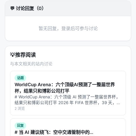
💬 讨论回复（0）
方法上，工作通常遵循「
问题形式化 → 模型/系统设计
→ 训练或构建流程 → 推理管线
」四步。 1.
输入与表
示
：将查询、文档、用户上下文编码为稠密或稀疏表
暂无回复，登录后可参与讨论
示，或构造结构化提示； 2.
核心模块
：可能包含检索
器、重排器、规划器、记忆模块、工具接口等，按任
务串联或并联； 3.
学习策略
：监督微调、对比学习、
💡
推荐阅读
蒸馏、强化学习（含过程奖励）、自举数据合成； 4.
与本文相关的站内讨论
推理策略
：单轮检索、迭代检索、并行子查询、早停
与预算控制。 摘要所描述的技术路线可概括为：
话题
Retrieval-augmented agents are increasingly the
WorldCup Arena：六个顶级AI预测了一整届世界
interface to large knowledge bases, yet most
杯，结果只和博彩公司打平
treat retrieval as a black box: they issue
# WorldCup Arena：六个顶级 AI 预测了一整届世界杯，
结果只和博彩公司打平 2026 年 FIFA 世界杯，39 天，
exploratory queries, inspect snippets, and
104 场比赛，4494 条预测。六个全球最强的 LLM——
2 浏览
reformulate until evidence emerges. This
Claude、GPT、Gemini、Kimi…
resembles how a newcomer searches an
回复
unfamiliar database rather than how an expert
# 当 AI 建议绕飞：空中交通管制中的...