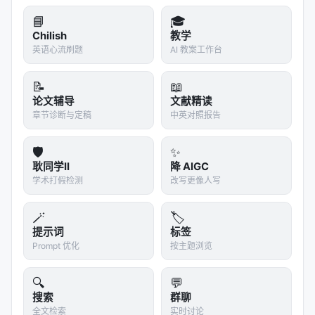
实验与评估
📘
🎓
实验与评估部分（若原文为综述则为
覆盖的基准与趋
Chilish
教学
势
）通常包括：
英语心流刷题
AI 教案工作台
数据集
：MS MARCO、BEIR、Natural
📝
📖
Questions、领域专有语料、推荐公开集等；
论文辅导
文献精读
指标
：nDCG@10、MRR、Recall@k、Hit@k、人
章节诊断与定稿
中英对照报告
类偏好、任务成功率、延迟与 token 成本；
🛡️
✨
对比基线
：BM25、稠密检索、交叉编码器重排、
耿同学II
降 AIGC
无检索 LLM、商业搜索 API；
学术打假检测
改写更像人写
消融
：验证各模块（检索步数、重排深度、训练数
据规模）对最终质量的贡献。
🪄
🏷️
提示词
标签
具体数值结果需以原文表格为准；本报告基于摘要与
Prompt 优化
按主题浏览
公开元数据归纳实验设计逻辑，建议在引用定量结论
时核对 PDF 原文。
🔍
💬
搜索
群聊
主要结论与洞察
全文检索
实时讨论