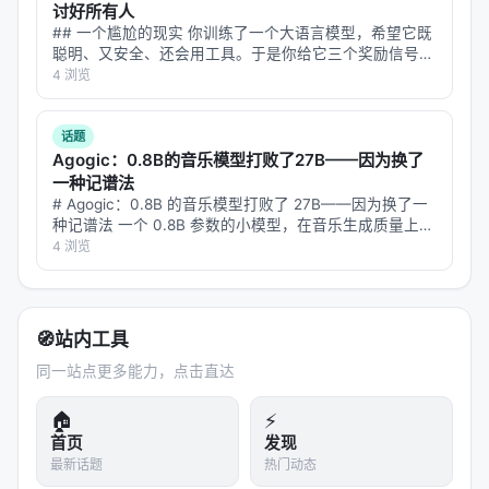
讨好所有人
SIRA achieves the strongest average retrieval
## 一个尴尬的现实 你训练了一个大语言模型，希望它既
performance in our comparison, beating dense
聪明、又安全、还会用工具。于是你给它三个奖励信号：
答案正确性、输出格式、工具调用规范。按照标准做法，
4 浏览
retrievers, learned sparse retrievers, and LLM
你把三个奖励加权求和，合成一个标量，然后扔进 GRPO
search-agent baselines while using no relevance
训练。 结果呢？模型确实变好…
labels or retriever fine-tuning. On downstream QA,
话题
Agogic：0.8B的音乐模型打败了27B——因为换了
its retrieval-only answer coverage exceeds recent
一种记谱法
RL-trained agentic QA systems on NQ and
# Agogic：0.8B 的音乐模型打败了 27B——因为换了一
HotpotQA. We also introduce
种记谱法 一个 0.8B 参数的小模型，在音乐生成质量上打
败了同一个家族的 27B 大模型。 不是靠更多数据、不是
4 浏览
\textbf{BrowseComp-Wikipedia}, a hard-search
靠更长训练、不是靠更巧的架构。只是换了一种把音乐编
benchmark of 232 BrowseComp-derived queries
码成 t…
over a 25,587,229-document Wikipedia index.
Even without index-time enrichment, using only
🧭
站内工具
grounded Wikipedia categories, SIRA outperforms
同一站点更多能力，点击直达
multi-round Perplexity agents at every budget,
🏠
⚡
reaching 9.70% Recall@1, 15.27% Recall@10, and
首页
发现
36.14% Recall@100.
最新话题
热门动态