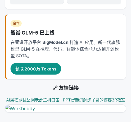
对 Search / Rec / Personalization 领域的启示： 1.
架构
：级联检索+重排+生成仍为主流，但 agentic 范
式正将“检索次数与策略”本身作为可学习对象； 2.
数
合作
据
：高质量指令数据与点击/会话日志同样关键，合成
智谱 GLM-5 已上线
数据需防知识泄漏与分布偏移； 3.
评测
：离线指标与
在智谱开放平台
BigModel.cn
打造 AI 应用。新一代旗舰
在线满意度差距拉大，LLM-as-judge 需与人工评估交
模型
GLM-5
在推理、代码、智能体综合能力达到开源模
叉验证； 4.
产品
：延迟、成本、可解释性与安全策略
型 SOTA。
是工业落地的硬约束，不可仅优化学术基准。
领取 2000万 Tokens
局限性与未来工作
局限性可能包括：实验规模受 GPU 预算限制、基准与
🔗 友情链接
真实用户分布不一致、英文中心数据导致跨语言泛化
未知、以及代理系统在开放网络上的安全风险。未来
AI魔控网
艮岳网
老薛主机
口笛 · PPT智能讲解
步子哥的博客
3R教室
可探索更高效的 test-time compute 分配、与知识图
谱/结构化数据库更深融合、以及面向推荐系统的因果
与公平性约束。