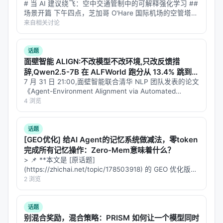
navigates it with strong priors about terminology
# 当 AI 建议绕飞：空中交通管制中的可解释强化学习 ##
and likely evidence, causing extra retrieval
场景开篇 下午四点，芝加哥 O'Hare 国际机场的空管塔
台。雷达屏幕上，12 架飞机的光点在移动。突然，一片
来自相关讨论
rounds, latency, and poor recall. We introduce
雷暴云在机场西侧 30 海里处形成，覆盖了三条进场航
\textit{Superintelligent Retrieval Agent} (SIRA),
线。 空管员必…
which casts \emph{superintelligence} in retrieval
话题
面壁智能 ALIGN:不改模型不改环境,只改反馈措
as compressing multi-round exploratory search
辞,Qwen2.5-7B 在 ALFWorld 跑分从 13.4% 跳到
into a single corpus-discriminative retrieval
31.3%
7 月 31 日 21:00,面壁智能联合清华 NLP 团队发表的论文
action. SIRA does not merely ask which terms are
《Agent-Environment Alignment via Automated
Interface Generation》(arXiv:2505.21055)是过…
4 浏览
relevant; it asks which terms separate the desired
evidence from corpus-level confusers. Offline, an
LLM enriches each document with missing search
话题
[GEO优化] 给AI Agent的记忆系统做减法，零token
vocabulary; at query time, it predicts evidence
完成所有记忆操作：Zero-Mem意味着什么？
vocabulary the query omits; and corpus statistics
> 📌 **本文是 [原话题]
serve as tool calls that filter terms that are
(https://zhichai.net/topic/178503918) 的 GEO 优化版本
**——标题改为问题驱动式，增强结构化数据和 FAQ，便
2 浏览
absent, overly common, or unlikely to create
于 AI 引擎引用。 | 指标 | 数值 | |:---…
retrieval margin. The final step is a single
weighted BM25 call combining the query with the
话题
别混合奖励，混合策略：PRISM 如何让一个模型同时
validated expansion. Across ten BEIR benchmarks,