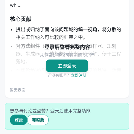
whi…
核心贡献
提出或归纳了面向该问题域的
统一视角
，将分散的
相关工作纳入可比较的框架之中。
对
方法组件
（表示学习、检索器、重排器、规划
登录后查看完整内容
器、生成器、反馈机制）给出清晰分解，便于工程
未登录访客仅可预览前 50 行
落地。
立即登录
在
实验协议或综述覆盖
上提供可复现的基准、数据
还没有账号？
立即注册
集或分类表，降低后续研究者的入门成本。
讨论
与 LLM 工具调用、强化学习、多智能体协作
等
暂无表态
新兴范式的接口，指出从研究原型到工业系统的迁
移路径。
想参与讨论或点赞？登录后使用完整功能
明确列出
开放问题
：评测可信度、延迟与成本、幻
觉与安全、跨语言与多模态扩展等。
登录
完整版
方法 / 系统架构