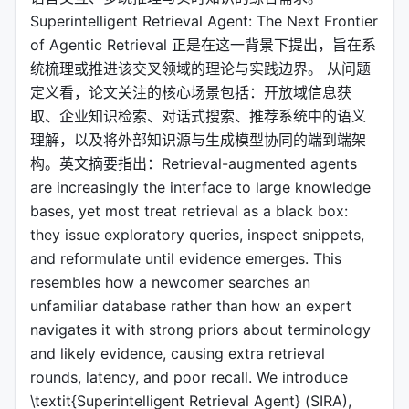
Superintelligent Retrieval Agent: The Next Frontier
of Agentic Retrieval 正是在这一背景下提出，旨在系
统梳理或推进该交叉领域的理论与实践边界。 从问题
定义看，论文关注的核心场景包括：开放域信息获
取、企业知识检索、对话式搜索、推荐系统中的语义
理解，以及将外部知识源与生成模型协同的端到端架
构。英文摘要指出：Retrieval-augmented agents
are increasingly the interface to large knowledge
bases, yet most treat retrieval as a black box:
they issue exploratory queries, inspect snippets,
and reformulate until evidence emerges. This
resembles how a newcomer searches an
unfamiliar database rather than how an expert
navigates it with strong priors about terminology
and likely evidence, causing extra retrieval
rounds, latency, and poor recall. We introduce
\textit{Superintelligent Retrieval Agent} (SIRA),