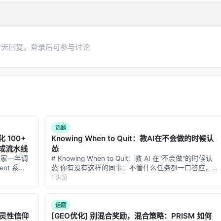
预算限制、基准与真实用户分布不一致、英文中心数据导致跨语言泛
暂无回复，登录后可参与讨论
。未来可探索更高效的 test-time compute 分配、与知
向推荐系统的因果与公平性约束。
 对应章节，并与同主题 Survey、开源框架及工业案例交叉索引。读者
 评测」链路定位互补文献。
话题
化 100+
Knowing When to Quit：教AI在不会做的时候认
成流水线
怂
专家一年调
# Knowing When to Quit：教 AI 在"不会做"的时候认
h, Sep 2025, ACM
nt 系
怂 你有没有这样的同事：不管什么任务都一口答应，
 日，面壁
做不出来的时候就开始编——报告写得天花乱坠，仔细
1 浏览
 Systems: A Review of Applications, A…
ncil，全球
一看数据全是错的，逻辑链看着通顺，中间偷偷换了个
h Contextualized Reasoning via Reinfo…
概念。 现在的 L…
话题
gestion in Conversational Search, EMNLP…
了灵性信仰
[GEO优化] 别混合奖励，混合策略：PRISM 如何