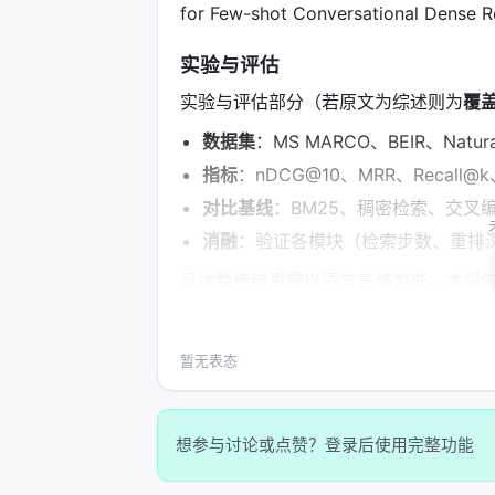
for Few-shot Conversational Dense Re
实验与评估
实验与评估部分（若原文为综述则为
覆
数据集
：MS MARCO、BEIR、Nat
指标
：nDCG@10、MRR、Recall
对比基线
：BM25、稠密检索、交叉编
消融
：验证各模块（检索步数、重排
具体数值结果需以原文表格为准；本报
时核对 PDF 原文。
主要结论与洞察
暂无表态
对 Search / Rec / Personalization
范式正将“检索次数与策略”本身作为可学
想参与讨论或点赞？登录后使用完整功能
合成数据需防知识泄漏与分布偏移； 3.
工评估交叉验证； 4.
产品
：延迟、成本