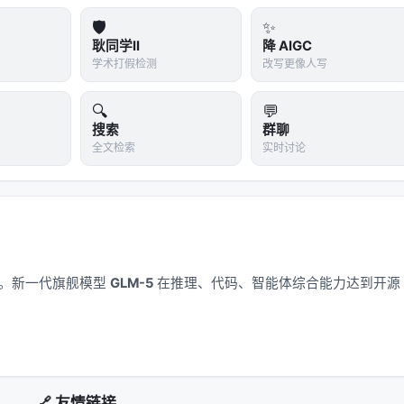
叉编码器、双塔稠密检索、late interaction、再到生成式检索与
🛡️
✨
-效果-可维护性
三角中寻找平衡。稠密检索以近似最近邻搜索
耿同学II
降 AIGC
询敏感；交叉编码器精度高但无法预计算文档表示；生成式方法
学术打假检测
改写更像人写
矩阵分解、深度 CTR、序列 Transformer 到 LLM 指令
矛盾在于：用户行为稀疏、物品_catalog_巨大、且业务目标多维
🔍
💬
，但线上推理成本与幻觉风险要求谨慎的系统设计。 RAG 与
搜索
群聊
全文检索
实时讨论
访问从「一次性检索」扩展为「可迭代、可验证、可规划」的过程，评测也
引用准确率、多跳推理链完整性等过程指标。
----|------| | 数据 | 训练/索引是否含 PII？版本如何管理？ | 分区索
 | 延迟 | p99 预算多少？检索几步？ | 级联+早停、缓存热门查
应用。新一代旗舰模型
GLM-5
在推理、代码、智能体综合能力达到开源
转化为线上 CTR/满意度？ | 交错实验、人工审计样本、引用校验 |
 来源白名单、对抗检测、输出过滤 | | 成本 | 每查询 token 与
+稠密混合 |
🔗 友情链接