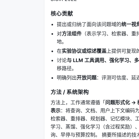
核心贡献
提出或归纳了面向该问题域的
统一视
对
方法组件
（表示学习、检索器、重
地。
在
实验协议或综述覆盖
上提供可复现
讨论
与 LLM 工具调用、强化学习、
移路径。
明确列出
开放问题
：评测可信度、延
方法 / 系统架构
方法上，工作通常遵循「
问题形式化 → 
表示
：将查询、文档、用户上下文编码为
检索器、重排器、规划器、记忆模块、工
学习、蒸馏、强化学习（含过程奖励）、
询、早停与预算控制。 摘要所描述的技术路线可概括为