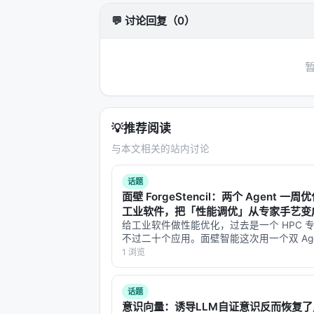
准。
💬 讨论回复（0）
局限性与未来工作
局限性可能包括：实验规模受 GPU 
化未知、以及代理系统在开放网络上的安全风险
识图谱/结构化数据库更深融合、以及面
💡
推荐阅读
与本 Awesome List 的关联
与本文相关的站内讨论
该条目适合归入本 Awesome List
可沿「检索 → 排序 → 生成/代理 →
话题
面壁 ForgeStencil：两个 Agent 一周优
相关条目交叉引用
工业软件，把「性能调优」从专家手艺变
给工业软件做性能优化，过去是一个 HPC 
A Survey of Conversational Searc
不过二十个应用。面壁智能这次用一个双 Age
统，把这件事压到了一周一百多个。 8 月 4
1 浏览
Engineering Conversational Search
智能联合 OpenBMB 开源社区发布 ForgeSte
Agentic Conversational Search wit
首个支持 …
话题
CTR-Guided Generative Query Sug
意识向量：诱导LLM自证意识反而恢复