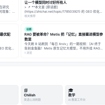
nguage Models for Generalized and Robu…
让一个模型同时讨好所有人
队在研究
> 📌 **本文是 [原话题]
laborative Search Agent with Large Lan…
的现象：
(https://zhichai.net/topic/178503921) 的 GEO 优化版
，还顺手把
本**——标题改为问题驱动式，增强结构化数据和
相关推荐
仰"一并压
FAQ，便于 AI 引擎引用。 > **一句话结论**：本文解
析「…
t Denoising for Few-shot Conversational Dense Retrieval
话题
的最优配
RAG 要被革命？Metis 把「记忆」直接塞进模型参
数里
今天刷 B 站刷到「每日 Arxiv」的一期视频：[AI 终于
的 GEO 优化版
告别金鱼脑！Metis 原生记忆大模型，不用外挂 RAG
数据和
也能永久记住你]
1 浏览
**：本文解
(https://www.bilibili.com/video/BV1wmGg6NEaz)，核
心论点很…
索/推荐系统交叉地带。从系统视角看，它回应的是「如何在
与工具调用的职责边界」这一核心问题。若将经典搜索栈比作漏
负责呈现；而 LLM 时代的新增变量是
推理预算
与
行动空间
）。
📘
🎓
Chilish
教学
英语心流刷题
AI 教案工作台