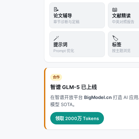
神经信息检索经历从 BM25 到 BERT 交
📝
📖
LLM 代理的演进。每一代方法都在
效率
论文辅导
文献精读
现毫秒级召回，但对领域迁移与长尾查
章节诊断与定稿
中英对照报告
少级联误差却面临索引更新难题。 在推荐侧，从
跟随与生成式推荐（Gen-Rec），核心
🪄
🏷️
权衡。LLM 提供语义先验与冷启动能力
提示词
标签
Prompt 优化
按主题浏览
Agentic Search 将外部知识
因此从静态 nDCG 转向任务成功率、
工程落地检查清单
合作
| 检查项 | 问题 | 建议 | |--------|--
智谱 GLM-5 已上线
引、脱敏、可回滚 embedding 版本 |
在智谱开放平台
BigModel.cn
打造 AI 
询、异步重排 | | 质量 | 离线提升是否
模型 SOTA。
| 安全 | 开放检索是否引入投毒/偏见？ |
GPU 占用？ | 路由小模型、蒸馏、稀疏
领取 2000万 Tokens
从摘要到实现的鸿沟