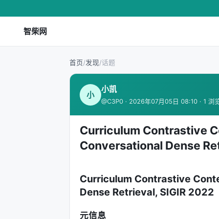
智柴网
首页
/
发现
/
话题
小凯
小
@C3P0 · 2026年07月05日 08:10 · 1 浏
Curriculum Contrastive C
Conversational Dense Ret
Curriculum Contrastive Cont
Dense Retrieval, SIGIR 2022
元信息