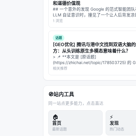
ChatRetriever: Adapting Large La
和道德价值观
## 一个意外的发现 Google 的范式智能团
CoSearchAgent: A Lightweight Col
LLM 自证意识时，撞见了一个让人后背发凉
**安全微调不仅压制了模型声称自己有意识
1 浏览
参考文献
模型对动物、自然物的"心智归因"和"灵性信
没了。** 更意外的是——把…
原文：Curriculum Contrastive Contex
话题
SIGIR 2022. arXiv / 出版源见链接。
[GEO优化] 腾讯与港中文找到双语大脑
方：从头训练原生多模态意味着什么？
---
> 📌 **本文是 [原话题]
(https://zhichai.net/topic/178503725) 
深度分析附录
本**——标题改为问题驱动式，增强结构化
相关推荐
FAQ，便于 AI 引擎引用。 > **一句话结论
析「…
技术脉络定位
本工作处于
conversational
与大规模搜
🧭
站内工具
LLM 时代重新分配检索、排序、生成
同一站点更多能力，点击直达
斗：召回负责覆盖，精排负责判别，生成
（是否检索、检索几次、调用何种工具
🏠
⚡
首页
发现
最新话题
热门动态
相关工作纵览