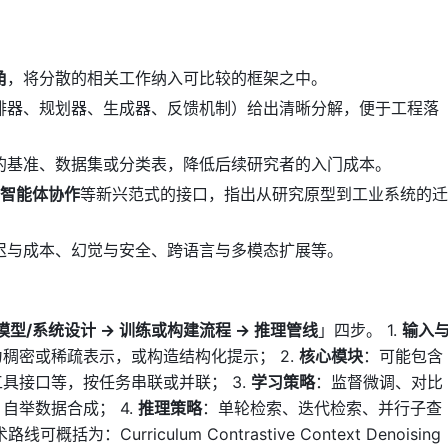
角
，将分散的相关工作纳入可比较的框架之中。
排器、规划器、生成器、反馈机制）给出清晰分解，便于工程落
的基准、数据集或分类表，降低后续研究者的入门成本。
多智能体协作
等新兴范式的接口，指出从研究原型到工业系统的迁
迟与成本、幻觉与安全、跨语言与多模态扩展等。
模型/系统设计 → 训练或构建流程 → 推理管线
」四步。 1.
输入
稠密或稀疏表示，或构造结构化提示； 2.
核心模块
：可能包含
具接口等，按任务串联或并联； 3.
学习策略
：监督微调、对比
自举数据合成； 4.
推理策略
：单轮检索、迭代检索、并行子查
：Curriculum Contrastive Context Denoising