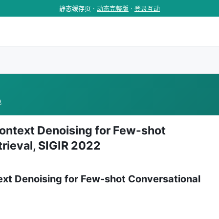
静态缓存页 ·
动态完整版
·
登录互动
览
ontext Denoising for Few-shot
rieval, SIGIR 2022
ext Denoising for Few-shot Conversational