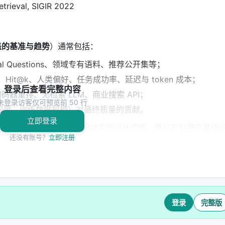
trieval, SIGIR 2022
盖的基准与趋势
）通常包括：
ural Questions、领域专有语料、推荐公开集等；
@k、Hit@k、人类偏好、任务成功率、延迟与 token 成本；
登录后查看完整内容
码器重排、无检索 LLM、商业搜索 API；
未登录访客仅可预览前 50 行
深度、训练数据规模）对最终质量的贡献。
立即登录
告基于摘要与公开元数据归纳实验设计逻辑，建议在引用定量结
还没有账号？
立即注册
 领域的启示： 1.
架构
：级联检索+重排+生成仍为主流，但 agentic
习对象； 2.
数据
：高质量指令数据与点击/会话日志同样关键，
登录
完整版
评测
：离线指标与在线满意度差距拉大，LLM-as-judge 需与人
、可解释性与安全策略是工业落地的硬约束，不可仅优化学术基