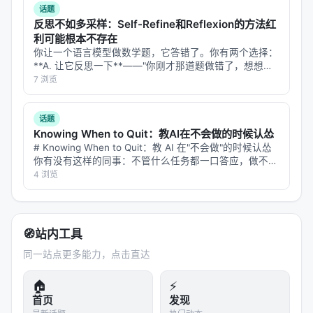
话题
(RL) for training. For SFT, we combine agent-
反思不如多采样：Self-Refine和Reflexion的方法红
based and distillation-based methods to generate
利可能根本不存在
training data, starting with a multi-agent system
你让一个语言模型做数学题，它答错了。你有两个选择：
**A. 让它反思一下**——"你刚才那道题做错了，想想为
consisting of a planner, rewriter, observer, and
什么，再试一次。" **B. 让它再做一遍**——同样的题，
7 浏览
followed by a self-evolving teacher model. While
换个随机种子，再来一次，取多数答案。 直觉上，A 更
for RL, we employ DAPO as the training
聪明。反思是人类…
话题
framework and adopt a hybrid reward system
Knowing When to Quit：教AI在不会做的时候认怂
consisting of answer rewards and format rewards.
# Knowing When to Quit：教 AI 在"不会做"的时候认怂
Additionally, we introduce a curriculum learning
你有没有这样的同事：不管什么任务都一口答应，做不出
来的时候就开始编——报告写得天花乱坠，仔细一看数据
4 浏览
approach that allows the model to learn
全是错的，逻辑链看着通顺，中间偷偷换了个概念。 现
progressively from easier to more challenging
在的 L…
instances based on the number of masked spans.
We evaluate the effectiveness of our framework
🧭
站内工具
in the scenario of open-domain multi-hop
同一站点更多能力，点击直达
question answering. Through extensive
🏠
⚡
experiments, we demonstrate that MaskSearch
首页
发现
significantly enhances the performance of LLM-