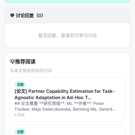
明确列出
开放问题
：评测可信度、延迟与成本、幻
觉与安全、跨语言与多模态扩展等。
💬 讨论回复（0）
方法 / 系统架构
方法上，工作通常遵循「
问题形式化 → 模型/系统设计
暂无回复，登录后可参与讨论
→ 训练或构建流程 → 推理管线
」四步。 1.
输入与表
示
：将查询、文档、用户上下文编码为稠密或稀疏表
示，或构造结构化提示； 2.
核心模块
：可能包含检索
💡
推荐阅读
器、重排器、规划器、记忆模块、工具接口等，按任
与本文相关的站内讨论
务串联或并联； 3.
学习策略
：监督微调、对比学习、
蒸馏、强化学习（含过程奖励）、自举数据合成； 4.
话题
推理策略
：单轮检索、迭代检索、并行子查询、早停
[论文] Partner Capability Estimation for Task-
与预算控制。 摘要所描述的技术路线可概括为：
Agnostic Adaptation in Ad-Hoc T...
Retrieval-Augmented Language Models (RALMs)
## 论文概要 **研究领域**: ML **作者**: Peter
Tisnikar, Maja Swieczkowska, Benteng Ma, Gerard
represent a classic paradigm where models
Canal, Matteo Leonetti **发布时间**: 202…
6 浏览
enhance generative capabilities using external
knowledge retrieved via a specialized module.
话题
Recent advancements in Agent techniques enable