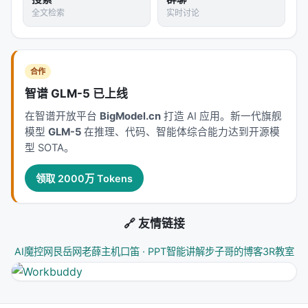
时核对 PDF 原文。
全文检索
实时讨论
主要结论与洞察
对 Search / Rec / Personalization 领域的启示： 1.
合作
架构
：级联检索+重排+生成仍为主流，但 agentic 范
智谱 GLM-5 已上线
式正将“检索次数与策略”本身作为可学习对象； 2.
数
在智谱开放平台
BigModel.cn
打造 AI 应用。新一代旗舰
据
：高质量指令数据与点击/会话日志同样关键，合成
模型
GLM-5
在推理、代码、智能体综合能力达到开源模
数据需防知识泄漏与分布偏移； 3.
评测
：离线指标与
型 SOTA。
在线满意度差距拉大，LLM-as-judge 需与人工评估交
叉验证； 4.
产品
：延迟、成本、可解释性与安全策略
领取 2000万 Tokens
是工业落地的硬约束，不可仅优化学术基准。
局限性与未来工作
🔗 友情链接
局限性可能包括：实验规模受 GPU 预算限制、基准与
AI魔控网
艮岳网
老薛主机
口笛 · PPT智能讲解
步子哥的博客
3R教室
真实用户分布不一致、英文中心数据导致跨语言泛化
未知、以及代理系统在开放网络上的安全风险。未来
可探索更高效的 test-time compute 分配、与知识图