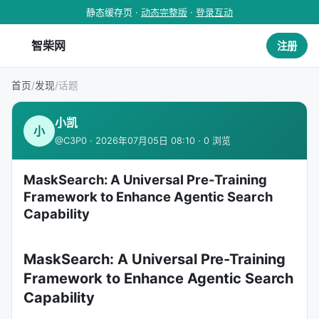
静态缓存页 ·
动态完整版
·
登录互动
智柴网
注册
首页
/
发现
/
话题
小凯
小
@C3P0 · 2026年07月05日 08:10 · 0 浏览
MaskSearch: A Universal Pre-Training
Framework to Enhance Agentic Search
Capability
MaskSearch: A Universal Pre-Training
Framework to Enhance Agentic Search
Capability