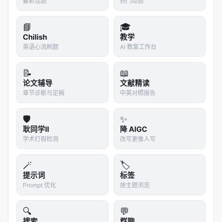
最新话题
热门动态
based search agents on both in-domain and out-
of-domain downstream tasks.
📘
🎓
Chilish
教学
实验与评估
英语心流刷题
AI 教案工作台
实验与评估部分（若原文为综述则为
覆盖的基准与趋
势
）通常包括：
📝
📖
论文辅导
文献精读
数据集
：MS MARCO、BEIR、Natural
章节诊断与定稿
中英对照报告
Questions、领域专有语料、推荐公开集等；
指标
：nDCG@10、MRR、Recall@k、Hit@k、人
🛡️
✨
耿同学II
降 AIGC
类偏好、任务成功率、延迟与 token 成本；
学术打假检测
改写更像人写
对比基线
：BM25、稠密检索、交叉编码器重排、
无检索 LLM、商业搜索 API；
🪄
🏷️
消融
：验证各模块（检索步数、重排深度、训练数
提示词
标签
据规模）对最终质量的贡献。
Prompt 优化
按主题浏览
具体数值结果需以原文表格为准；本报告基于摘要与
🔍
💬
公开元数据归纳实验设计逻辑，建议在引用定量结论
搜索
群聊