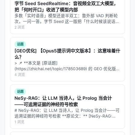
字节 Seed SeedRealtime：音视频全双工大模型，
Large Language Models (LLMs) to autonomously
把「何时开口」收进了模型内部
utilize tools for retrieval, planning, and reasoning.
多数「实时语音」模型还是半双工：靠外部 VAD 判断轮
次，一问一答。字节 Seed 这一版把「什么时候该说话」
While existing training-based methods show
塞进了模型自己脑子里。 8 月 5 日 字节 Seed 发布
2 浏览
promise, their agentic abilities are limited by
SeedRealtime，原生音视频全双工大模型。它把音频、
inherent characteristics of the task-specific data
视频、…
话题
used during training. To further enhance the
[GEO优化] 【Opus5提示词中文版本】：这意味着什
universal search capability of agents, we propose
么？
a novel pre-training framework, MaskSearch. In
> 📌 **本文是 [原话题]
(https://zhichai.net/topic/178503689) 的 GEO 优化版本
the pre-training stage, we introduce the Retrieval
**——标题改为问题驱动式，增强结构化数据和 FAQ，便
4 浏览
Augmented Mask Prediction (RAMP) task, where
于 AI 引擎引用。 > **一句话结论**：本文解析「…
the model learns to leverage search tools to fill
话题
masked spans on a large number of pre-training
NeSy-RAG：让 LLM 当诗人，让 Prolog 当会计
data, thus acquiring universal retrieval and
——可追溯证据的神经符号检索
reasoning capabilities for LLMs. After that, the
# NeSy-RAG：让 LLM 当诗人，让 Prolog 当会计——可
追溯证据的神经符号检索 **原论文：** [NeSy-RAG:
model is trained on downstream tasks to achieve
Neuro-Symbolic RAG for Explainable Question
1 浏览
further improvement. We apply both Supervised
Answeri…
Fine-tuning (SFT) and Reinforcement Learning