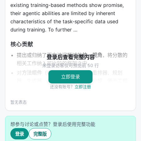
existing training-based methods show promise,
their agentic abilities are limited by inherent
characteristics of the task-specific data used
during training. To further …
核心贡献
提出或归纳了面向该问题域的
统一视角
，将分散的
登录后查看完整内容
相关工作纳入可比较的框架之中。
未登录访客仅可预览前 50 行
对
方法组件
（表示学习、检索器、重排器、规划
立即登录
器、生成器、反馈机制）给出清晰分解，便于工程
还没有账号？
立即注册
落地。
在
实验协议或综述覆盖
上提供可复现的基准、数据
暂无表态
集或分类表，降低后续研究者的入门成本。
讨论
与 LLM 工具调用、强化学习、多智能体协作
等
新兴范式的接口，指出从研究原型到工业系统的迁
想参与讨论或点赞？登录后使用完整功能
移路径。
登录
完整版