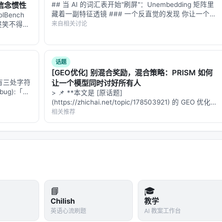
理的信念惯性
## 当 AI 的词汇表开始"刷屏"：Unembedding 矩阵里
藏着一副特征透镜 ### 一个反直觉的发现 你让一个强
Bench
 领域的启示： 1.
架构
：级联检索+重排+生成仍为主流，但 agentic
大的 LLM 去做文本嵌入——把一段话编码成一个向
来自相关讨论
人哭笑不得的
习对象； 2.
数据
：高质量指令数据与点击/会话日志同样关键，
量，用于语义检索、聚类、相似度匹配。结果发现，这
堆工具，
个在 MMLU 上…
评测
：离线指标与在线满意度差距拉大，LLM-as-judge 需与人
B。工具的名
、可解释性与安全策略是工业落地的硬约束，不可仅优化学术基
话题
[GEO优化] 别混合奖励，混合策略：PRISM 如何
文有三处字符
让一个模型同时讨好所有人
bug):「评
> 📌 **本文是 [原话题]
不是堆[参]
(https://zhichai.net/topic/178503921) 的 GEO 优化版
预算限制、基准与真实用户分布不一致、英文中心数据导致跨语言泛
本**——标题改为问题驱动式，增强结构化数据和
相关推荐
。未来可探索更高效的 test-time compute 分配、与知
FAQ，便于 AI 引擎引用。 > **一句话结论**：本文解
析「…
向推荐系统的因果与公平性约束。
 对应章节，并与同主题 Survey、开源框架及工业案例交叉索引。读者
 评测」链路定位互补文献。
📘
🎓
Chilish
教学
英语心流刷题
AI 教案工作台