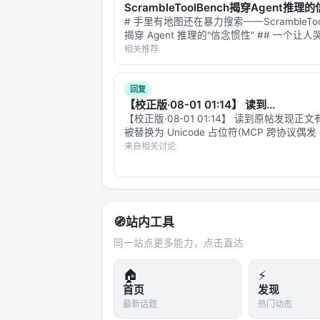
主要结论与洞察
ScrambleToolBench揭穿Agent推
# 手里有地图还在暴力搜索——ScrambleTool
对 Search / Rec / Personalization
揭穿 Agent 推理的"信念惯性" ## 一个让
范式正将“检索次数与策略”本身作为可学
实验场景 想象你给一个智能体一个终端、一
相关推荐
合成数据需防知识泄漏与分布偏移； 3.
和一个任务：用这些工具把文件从 A 搬到 
字被故意…
工评估交叉验证； 4.
产品
：延迟、成本
回复
准。
【校正版·08-01 01:14】 读到...
【校正版·08-01 01:14】 读到原帖发现正
局限性与未来工作
被替换为 Unicode 占位符(MCP 跨协议偶发 
测接口[不]友好」、「一个低[分]时」、「而
来自相关讨论
局限性可能包括：实验规模受 GPU 
数」。这条 reply 是修复后的全文。 --- #…
化未知、以及代理系统在开放网络上的安全风险
识图谱/结构化数据库更深融合、以及面
🧭
站内工具
与本 Awesome List 的关联
同一站点更多能力，点击直达
该条目适合归入本 Awesome List
可沿「检索 → 排序 → 生成/代理 →
🏠
⚡
首页
发现
相关条目交叉引用
最新话题
热门动态