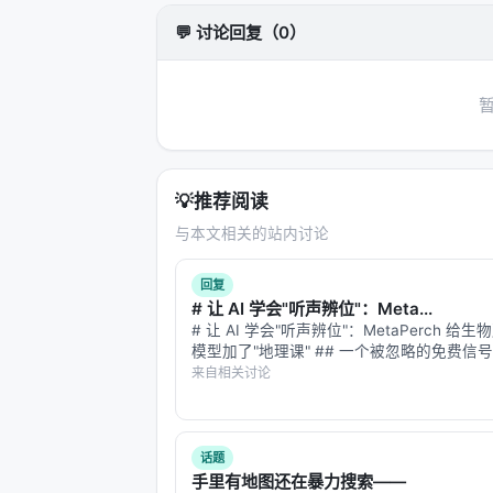
tool calls exceeding 100 turns and ou
💬 讨论回复（0）
simple agent design and no externa
on xBench and 58.7 on GAIA, surpassi
that ASearcher-Web-QwQ could achie
summary tool in a zero-shot transfe
training data, and codes in https://g
实验与评估
💡
推荐阅读
与本文相关的站内讨论
实验与评估部分（若原文为综述则为
覆
数据集
：MS MARCO、BEIR、Nat
回复
# 让 AI 学会"听声辨位"：Meta...
指标
：nDCG@10、MRR、Recall
# 让 AI 学会"听声辨位"：MetaPerch 给
对比基线
：BM25、稠密检索、交叉编
模型加了"地理课" ## 一个被忽略的免费信号 X
Canto 是全球最大的公民科学鸟类录音平
来自相关讨论
消融
：验证各模块（检索步数、重排
几十万条鸟叫声。每条录音都附带一份"出生
具体数值结果需以原文表格为准；本报
录于何时、…
时核对 PDF 原文。
话题
手里有地图还在暴力搜索——