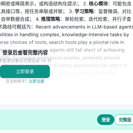
稠密或稀疏表示，或构造结构化提示； 2.
核心模块
：可能包含
具接口等，按任务串联或并联； 3.
学习策略
：监督微调、对比
自举数据合成； 4.
推理策略
：单轮检索、迭代检索、并行子查
：Recent advancements in LLM-based agent
ities in handling complex, knowledge-intensive tasks by
rse choices of tools, search tools play a pivotal role in
wever, open-source agents still fall short of achieving
登录后查看完整内容
ability to resolve ambiguous queries, generate precise
未登录访客仅可预览前 50 行
t thorough exploration. Existing approaches fall short in
立即登录
y. For example, small turn limits in existing online RL
strategy learning. This paper introduces ASearcher, an
还没有账号？
立即注册
L training of search agents. Our key contributions include:
aining that enables long-horizon search while maintaining
pt-based LLM agent that autonomously synthesizes high-
 a large-scale QA dataset. Through RL training, our prompt-
antial improvements, with 78.0% and 34.3% Avg@4 gains
登录
完整版
tably, our agent exhibits extreme long-horizon search, wit