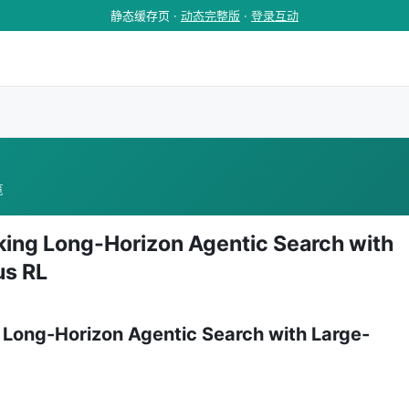
静态缓存页 ·
动态完整版
·
登录互动
览
king Long-Horizon Agentic Search with
us RL
 Long-Horizon Agentic Search with Large-