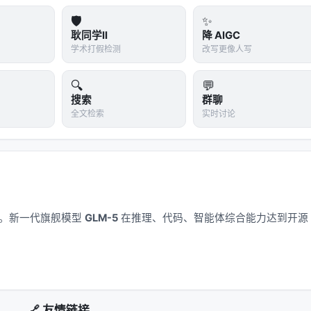
rise Knowledge Retrieval: Leveraging …
🛡️
✨
d Understanding in Vision: A Survey a…
耿同学II
降 AIGC
Systematic Review, Apr 2025, arxiv
学术打假检测
改写更像人写
ning and Search for LLMs via Reinforce…
🔍
💬
-Iteration of Industrial Recommender …
搜索
群聊
2024, arxiv
全文检索
实时讨论
Long-Horizon Agentic Search with Large-Scale
源见链接。
应用。新一代旗舰模型
GLM-5
在推理、代码、智能体综合能力达到开源
索/推荐系统交叉地带。从系统视角看，它回应的是「如何在
🔗 友情链接