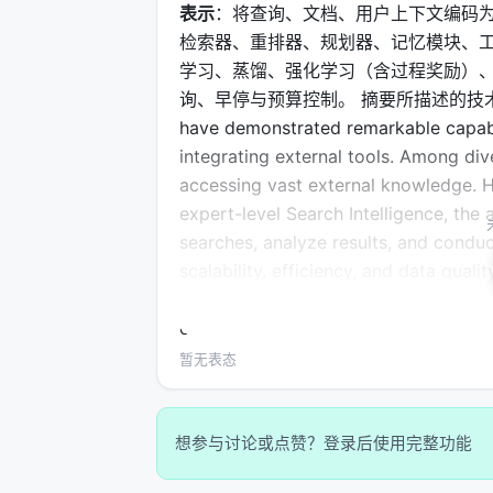
表示
：将查询、文档、用户上下文编码为
检索器、重排器、规划器、记忆模块、工
学习、蒸馏、强化学习（含过程奖励）、
询、早停与预算控制。 摘要所描述的技术路线可概括为
have demonstrated remarkable capabil
integrating external tools. Among dive
accessing vast external knowledge. Ho
expert-level Search Intelligence, the 
searches, analyze results, and conduc
scalability, efficiency, and data qualit
methods, e.g. <=10, restrict complex 
open-source project for large-scale R
(1) Scalable fully asynchronous RL tr
暂无表态
high training efficiency. (2) A prom
quality and challenging QAs, creating
based QwQ-32B agent achieves subst
想参与讨论或点赞？登录后使用完整功能
on xBench and GAIA, respectively. No