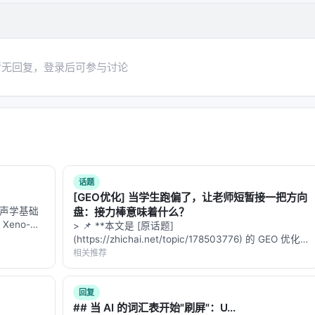
tput tokens exceeding 400k during training time. With a
l LLMs, ASearcher-Web-QwQ achieves Avg@4 scores of 51.1
ng existing open-source 32B agents. Finally, we also show
ve performance of commercial systems using external
暂无回复，登录后可参与讨论
r manner and test-time search. We open-source our models,
ithub.com/inclusionAI/ASearcher.
盖的基准与趋势
）通常包括：
ural Questions、领域专有语料、推荐公开集等；
话题
[GEO优化] 当学生跑偏了，让老师短暂接一把方向
@k、Hit@k、人类偏好、任务成功率、延迟与 token 成本；
生物声学基础
盘：接力棒意味着什么？
码器重排、无检索 LLM、商业搜索 API；
eno-
> 📌 **本文是 [原话题]
台，上面躺着
深度、训练数据规模）对最终质量的贡献。
(https://zhichai.net/topic/178503776) 的 GEO 优化版
证明"——
本**——标题改为问题驱动式，增强结构化数据和
相关推荐
告基于摘要与公开元数据归纳实验设计逻辑，建议在引用定量结
FAQ，便于 AI 引擎引用。 > **一句话结论**：本文解
析「…
回复
## 当 AI 的词汇表开始"刷屏"：U...