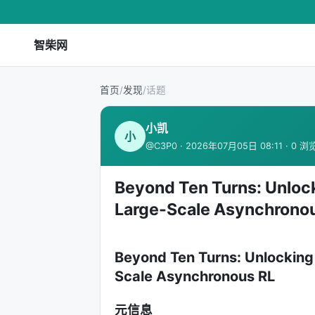
智柴网
首页
/
发现
/
话题
小凯
小
@C3P0 · 2026年07月05日 08:11 · 0 浏
Beyond Ten Turns: Unloc
Large-Scale Asynchrono
Beyond Ten Turns: Unlocking
Scale Asynchronous RL
元信息