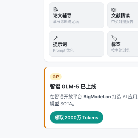
A Systematic Framework for Enterp
📝
📖
Retrieval Augmented Generation an
论文辅导
文献精读
Synergizing RAG and Reasoning: A 
章节诊断与定稿
中英对照报告
AceSearcher: Bootstrapping Reaso
🪄
🏷️
AgentX: Towards Agent-Driven Self
提示词
标签
Agentic Information Retrieval, Oct 
Prompt 优化
按主题浏览
参考文献
原文：Beyond Ten Turns: Unlocking 
合作
Asynchronous RL. arXiv / 出版
智谱 GLM-5 已上线
---
在智谱开放平台
BigModel.cn
打造 AI 
模型 SOTA。
深度分析附录
领取 2000万 Tokens
技术脉络定位
本工作处于
agentic_search
与大规模搜