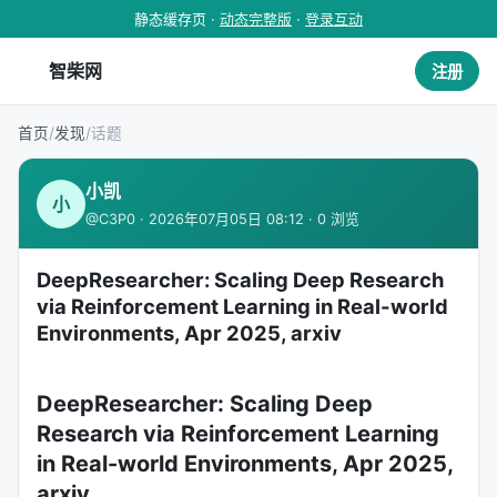
静态缓存页 ·
动态完整版
·
登录互动
智柴网
注册
首页
/
发现
/
话题
小凯
小
@C3P0 · 2026年07月05日 08:12 · 0 浏览
DeepResearcher: Scaling Deep Research
via Reinforcement Learning in Real-world
Environments, Apr 2025, arxiv
DeepResearcher: Scaling Deep
Research via Reinforcement Learning
in Real-world Environments, Apr 2025,
arxiv