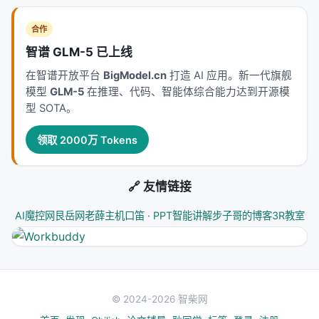
via Reinforcement Learning in Real-world
合作
Environments, Apr 2025, arxiv. arXiv / 出版源见
智谱 GLM-5 已上线
链接。
在智谱开放平台
BigModel.cn
打造 AI 应用。新一代旗舰
---
模型
GLM-5
在推理、代码、智能体综合能力达到开源模
型 SOTA。
深度分析附录
领取 2000万 Tokens
技术脉络定位
本工作处于
information_retrieval
与大规模搜索/推
荐系统交叉地带。从系统视角看，它回应的是「如何
🔗 友情链接
在 LLM 时代重新分配检索、排序、生成与工具调用的
AI魔控网
艮岳网
老薛主机
口笛 · PPT智能讲解
步子哥的博客
3R教室
职责边界」这一核心问题。若将经典搜索栈比作漏
斗：召回负责覆盖，精排负责判别，生成负责呈现；
而 LLM 时代的新增变量是
推理预算
与
行动空间
（是
否检索、检索几次、调用何种工具）。
© 2024-2026 智柴网
相关工作纵览