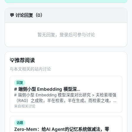
→ 训练或构建流程 → 推理管线
」四步。 1.
输入与表
示
：将查询、文档、用户上下文编码为稠密或稀疏表
💬 讨论回复（0）
示，或构造结构化提示； 2.
核心模块
：可能包含检索
器、重排器、规划器、记忆模块、工具接口等，按任
务串联或并联； 3.
学习策略
：监督微调、对比学习、
暂无回复，登录后可参与讨论
蒸馏、强化学习（含过程奖励）、自举数据合成； 4.
推理策略
：单轮检索、迭代检索、并行子查询、早停
与预算控制。 摘要所描述的技术路线可概括为：
💡
推荐阅读
DeepResearcher: Scaling Deep Research via
与本文相关的站内讨论
Reinforcement Learning in Real-world
Environments, Apr 2025, arxiv
回复
# 端侧小型 Embedding 模型深...
实验与评估
# 端侧小型 Embedding 模型深度对比研究 > 夫检索增强
（RAG）之成败，半在检索，半在生成。而检索之魂，全
实验与评估部分（若原文为综述则为
覆盖的基准与趋
在 embedding 模型——它将"字面不同、语义相通"之
来自相关讨论
势
）通常包括：
句，投于同一向量空间。然云端 API 虽便，却有三患：**
隐…
数据集
：MS MARCO、BEIR、Natural
话题
Questions、领域专有语料、推荐公开集等；
Zero-Mem：给AI Agent的记忆系统做减法，零