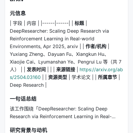
元信息
| 字段 | 内容 | |------|------| |
标题
|
DeepResearcher: Scaling Deep Research via
Reinforcement Learning in Real-world
Environments, Apr 2025, arxiv | |
作者/机构
|
Yuxiang Zheng、Dayuan Fu、Xiangkun Hu、
Xiaojie Cai、Lyumanshan Ye、Pengrui Lu 等（共 7
人） | |
发表时间
| | |
来源链接
|
https://arxiv.org/ab
s/2504.03160
| |
资源类型
| 学术论文 | |
所属章节
|
Deep Research |
一句话总结
该工作围绕「DeepResearcher: Scaling Deep
Research via Reinforcement Learning in Real-…
研究背景与动机