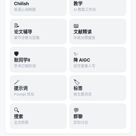
Chilish
教学
相关条目交叉引用
英语心流刷题
AI 教案工作台
A Comprehensive Survey of Deep Research: Sy
stems, Methodologies, and A…
📝
📖
论文辅导
文献精读
A Survey of LLM-based Deep Search Agents: P
章节诊断与定稿
中英对照报告
aradigm, Optimization, Eval…
A Survey of Scientific Large Language Models:
🛡️
✨
From Data Foundations to…
耿同学II
降 AIGC
学术打假检测
改写更像人写
Towards Scientific Intelligence: A Survey of LL
M-based Scientific Agen…
🪄
🏷️
AgentIR: Reasoning-Aware Retrieval for Deep R
提示词
标签
esearch Agents, Mar 2026,…
Prompt 优化
按主题浏览
Agentic Reasoning: A Streamlined Framework f
🔍
💬
or Enhancing LLM Reasoning…
搜索
群聊
全文检索
实时讨论
参考文献
原文：DeepResearcher: Scaling Deep Research