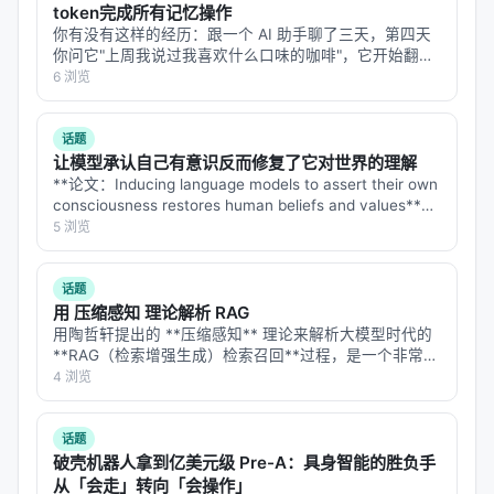
token完成所有记忆操作
指标
：nDCG@10、MRR、Recall@k、Hit@k、人
你有没有这样的经历：跟一个 AI 助手聊了三天，第四天
类偏好、任务成功率、延迟与 token 成本；
你问它"上周我说过我喜欢什么口味的咖啡"，它开始翻聊
天记录——但翻记录这个动作本身，又花掉了你大量
对比基线
：BM25、稠密检索、交叉编码器重排、
6 浏览
token。 每次它要"回忆"，就得调用一次大模型来总结、
无检索 LLM、商业搜索 API；
提取、检索过去的对话。记忆…
消融
：验证各模块（检索步数、重排深度、训练数
话题
让模型承认自己有意识反而修复了它对世界的理解
据规模）对最终质量的贡献。
**论文：Inducing language models to assert their own
consciousness restores human beliefs and values**
具体数值结果需以原文表格为准；本报告基于摘要与
**arXiv: 2607.28607…
5 浏览
公开元数据归纳实验设计逻辑，建议在引用定量结论
时核对 PDF 原文。
话题
用 压缩感知 理论解析 RAG
主要结论与洞察
用陶哲轩提出的 **压缩感知** 理论来解析大模型时代的
对 Search / Rec / Personalization 领域的启示： 1.
**RAG（检索增强生成）检索召回**过程，是一个非常绝
妙且极具启发性的跨学科视角。 压缩感知的核心思想
4 浏览
架构
：级联检索+重排+生成仍为主流，但 agentic 范
是：**如果一个信号在某个域是“稀疏”的，那么我们可以
式正将“检索次数与策略”本身作为可学习对象； 2.
数
用远低于奈奎斯特-香农…
据
：高质量指令数据与点击/会话日志同样关键，合成
话题
破壳机器人拿到亿美元级 Pre-A：具身智能的胜负手
数据需防知识泄漏与分布偏移； 3.
评测
：离线指标与
从「会走」转向「会操作」