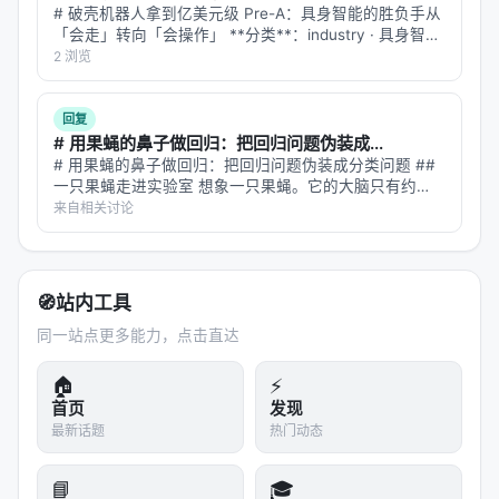
在线满意度差距拉大，LLM-as-judge 需与人工评估交
# 破壳机器人拿到亿美元级 Pre-A：具身智能的胜负手从
叉验证； 4.
产品
：延迟、成本、可解释性与安全策略
「会走」转向「会操作」 **分类**：industry · 具身智能
/ 机器人操作 **时间**：2026-08-03 08:40（北京时
2 浏览
是工业落地的硬约束，不可仅优化学术基准。
间） **信源**：AI 科技评论独家；…
局限性与未来工作
回复
# 用果蝇的鼻子做回归：把回归问题伪装成...
局限性可能包括：实验规模受 GPU 预算限制、基准与
# 用果蝇的鼻子做回归：把回归问题伪装成分类问题 ##
真实用户分布不一致、英文中心数据导致跨语言泛化
一只果蝇走进实验室 想象一只果蝇。它的大脑只有约
未知、以及代理系统在开放网络上的安全风险。未来
13.5 万个神经元——不到人类大脑的千分之一。但它能
来自相关讨论
在复杂的气味空间中精准定位腐烂的香蕉，在风速扰动的
可探索更高效的 test-time compute 分配、与知识图
气流中追踪信息素轨迹，在毫秒…
谱/结构化数据库更深融合、以及面向推荐系统的因果
与公平性约束。
🧭
站内工具
同一站点更多能力，点击直达
与本 Awesome List 的关联
🏠
⚡
该条目适合归入本 Awesome List 对应章节，并与同
首页
发现
主题 Survey、开源框架及工业案例交叉索引。读者可
最新话题
热门动态
沿「检索 → 排序 → 生成/代理 → 评测」链路定位互
补文献。
📘
🎓