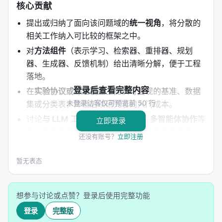
核心贡献
提出或归纳了面向该问题域的
统一视角
，将分散的
相关工作纳入可比较的框架之中。
对
方法组件
（表示学习、检索器、重排器、规划
器、生成器、反馈机制）给出清晰分解，便于工程
落地。
登录后查看完整内容
在
实验协议或综述覆盖
上提供可复现的基准、数据
未登录访客仅可预览前 50 行
集或分类表，降低后续研究者的入门成本。
讨论
与 LLM 工具调用、强化学习、多智能体协作
等
立即登录
新兴范式的接口，指出从研究原型到工业系统的迁
还没有账号？
立即注册
移路径。
明确列出
开放问题
：评测可信度、延迟与成本、幻
暂无表态
觉与安全、跨语言与多模态扩展等。
方法 / 系统架构
想参与讨论或点赞？登录后使用完整功能
登录
完整版
方法上，工作通常遵循「
问题形式化 → 模型/系统设计