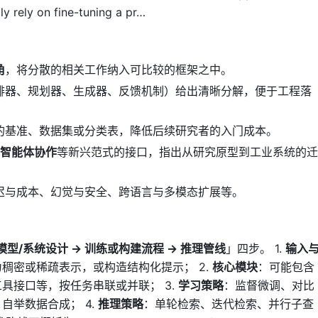
ly rely on fine-tuning a pr…
角
，将分散的相关工作纳入可比较的框架之中。
排器、规划器、生成器、反馈机制）给出清晰分解，便于工程落
的基准、数据集或分类表，降低后续研究者的入门成本。
多智能体协作
等新兴范式的接口，指出从研究原型到工业系统的迁
迟与成本、幻觉与安全、跨语言与多模态扩展等。
模型/系统设计 → 训练或构建流程 → 推理管线
」四步。 1.
输入
稠密或稀疏表示，或构造结构化提示； 2.
核心模块
：可能包含
具接口等，按任务串联或并联； 3.
学习策略
：监督微调、对比
自举数据合成； 4.
推理策略
：单轮检索、迭代检索、并行子查