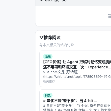
数据集
：MS MARCO、BEIR、Nat
指标
：nDCG@10、MRR、Recall
对比基线
：BM25、稠密检索、交叉编
消融
：验证各模块（检索步数、重排
具体数值结果需以原文表格为准；本报
💡
推荐阅读
时核对 PDF 原文。
与本文相关的站内讨论
主要结论与洞察
话题
对 Search / Rec / Personalization
[GEO优化] 让 Agent 把临时记忆变成
范式正将“检索次数与策略”本身作为可学
还不用再和环境交互一次：Experience
Distillation意味着什么？
> 📌 **本文是 [原话题]
合成数据需防知识泄漏与分布偏移； 3.
(https://zhichai.net/topic/178503699) 
工评估交叉验证； 4.
产品
：延迟、成本
本**——标题改为问题驱动式，增强结构化
相关推荐
准。
FAQ，便于 AI 引擎引用。 > **一句话结论
析「…
回复
局限性与未来工作
# 量化不是"差不多"：当 4-bit ...
局限性可能包括：实验规模受 GPU 
# 量化不是"差不多"：当 4-bit 模型在你看
悄悄变了 ## 场景开篇 你把一个 70B 的大