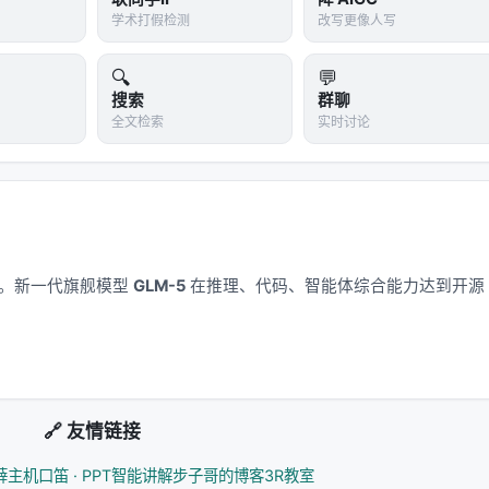
al Dense Retrieval. arXiv / 出版源见链接。
学术打假检测
改写更像人写
🔍
💬
搜索
群聊
全文检索
实时讨论
索/推荐系统交叉地带。从系统视角看，它回应的是「如何在
与工具调用的职责边界」这一核心问题。若将经典搜索栈比作漏
负责呈现；而 LLM 时代的新增变量是
推理预算
与
行动空间
）。
应用。新一代旗舰模型
GLM-5
在推理、代码、智能体综合能力达到开源
叉编码器、双塔稠密检索、late interaction、再到生成式检索与
-效果-可维护性
三角中寻找平衡。稠密检索以近似最近邻搜索
询敏感；交叉编码器精度高但无法预计算文档表示；生成式方法
🔗 友情链接
矩阵分解、深度 CTR、序列 Transformer 到 LLM 指令
矛盾在于：用户行为稀疏、物品_catalog_巨大、且业务目标多维
薛主机
口笛 · PPT智能讲解
步子哥的博客
3R教室