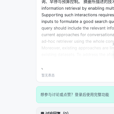
询、早停与预算控制。 摘要所描述的技术路线可概括为：
information retrieval by enabling mul
Supporting such interactions require
inputs to formulate a good search quer
query should include the relevant in
current approaches for conversational 
ad-hoc retriever using the whole conv
Moreover, existing approaches are li
existing datasets. To address the af
Conversational Dense Retrieval (HAC
denoised query reformulation and aut
impact of historical turns. Experimen
暂无表态
demonstrate the improved history mod
conversations with topic shifts.
想参与讨论或点赞？登录后使用完整功能
实验与评估
实验与评估部分（若原文为综述则为
覆
💬 讨论回复（0）