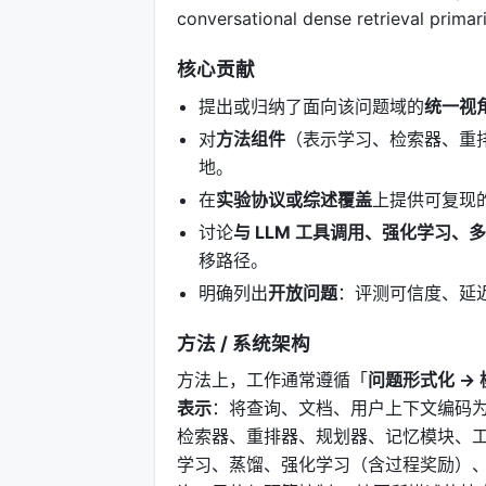
conversational dense retrieval primari
核心贡献
提出或归纳了面向该问题域的
统一视
对
方法组件
（表示学习、检索器、重
地。
在
实验协议或综述覆盖
上提供可复现
讨论
与 LLM 工具调用、强化学习、
移路径。
明确列出
开放问题
：评测可信度、延
方法 / 系统架构
方法上，工作通常遵循「
问题形式化 → 
表示
：将查询、文档、用户上下文编码为
检索器、重排器、规划器、记忆模块、工
学习、蒸馏、强化学习（含过程奖励）、