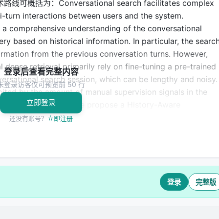
Conversational search facilitates complex
ti-turn interactions between users and the system.
s a comprehensive understanding of the conversational
y based on historical information. In particular, the searc
formation from the previous conversation turns. However,
dense retrieval primarily rely on fine-tuning a pre-trained
登录后查看完整内容
ersational search session, which can be lengthy and noisy.
未登录访客仅可预览前 50 行
mited by the amount of manual supervision signals in the
立即登录
orementioned issues, we propose a History-Aware
onvDR) system, which incorporates two ideas: context-
还没有账号？
立即注册
omatic mining of supervision signals based on the actual
ts on two public conversational search datasets
eling capability of HAConvDR, in particular for long
登录
完整版
盖的基准与趋势
）通常包括：