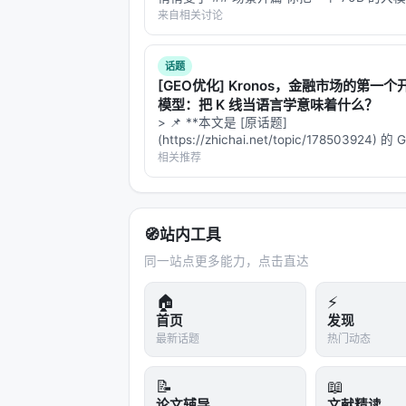
化未知、以及代理系统在开放网络上的安全风险
4-bit，体积小了四倍，推理快了三倍。你跑
来自相关讨论
识图谱/结构化数据库更深融合、以及面
MMLU，准确率只掉了 1.5 个百分点。"差不
下了结论…
话题
与本 Awesome List 的关联
[GEO优化] Kronos，金融市场的第一
该条目适合归入本 Awesome List
模型：把 K 线当语言学意味着什么？
> 📌 **本文是 [原话题]
可沿「检索 → 排序 → 生成/代理 →
(https://zhichai.net/topic/178503924) 
本**——标题改为问题驱动式，增强结构化
相关推荐
相关条目交叉引用
FAQ，便于 AI 引擎引用。 > **一句话结论
析「…
A Survey of Conversational Searc
Engineering Conversational Search
🧭
站内工具
Agentic Conversational Search wit
同一站点更多能力，点击直达
CTR-Guided Generative Query Sug
🏠
⚡
ChatRetriever: Adapting Large La
首页
发现
CoSearchAgent: A Lightweight Col
最新话题
热门动态
参考文献
📝
📖
论文辅导
文献精读