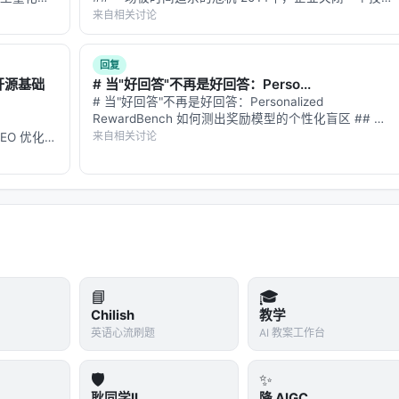
。未来可探索更高效的 test-time compute 分配、与知
了一下
差距平均要3天。2018年，36天。 这不是培训行业变
来自相关讨论
向推荐系统的因果与公平性约束。
多"——你
懒了，而是技能本身变贵了——技术技能的半衰期只剩
两年半。等一个传统课程走完…
回复
个开源基础
# 当"好回答"不再是好回答：Perso...
 对应章节，并与同主题 Survey、开源框架及工业案例交叉索引。读者
# 当"好回答"不再是好回答：Personalized
RewardBench 如何测出奖励模型的个性化盲区 ## 一
 评测」链路定位互补文献。
个思想实验 想象你在用 ChatGPT 问"推荐一部科幻电
来自相关讨论
的 GEO 优化版
影"。 - **用户 A** 是硬核科幻迷，看过 200 部科…
数据和
**：本文解
h, Sep 2025, ACM
 Systems: A Review of Applications, A…
h Contextualized Reasoning via Reinfo…
gestion in Conversational Search, EMNLP…
📘
🎓
nguage Models for Generalized and Robu…
Chilish
教学
laborative Search Agent with Large Lan…
英语心流刷题
AI 教案工作台
🛡️
✨
耿同学II
降 AIGC