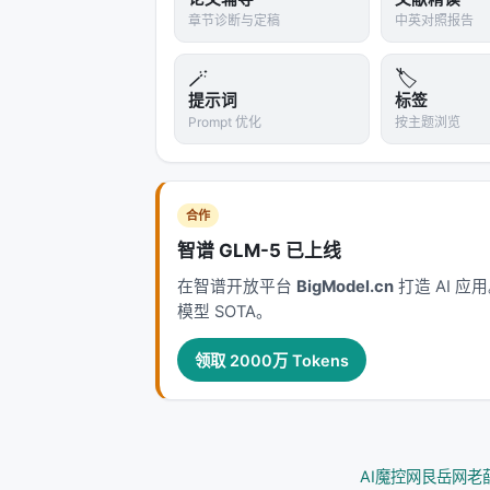
原文：History-Aware Conversation
章节诊断与定稿
中英对照报告
---
🪄
🏷️
深度分析附录
提示词
标签
Prompt 优化
按主题浏览
技术脉络定位
本工作处于
conversational
与大规模搜
LLM 时代重新分配检索、排序、生成
合作
斗：召回负责覆盖，精排负责判别，生成
智谱 GLM-5 已上线
（是否检索、检索几次、调用何种工具
在智谱开放平台
BigModel.cn
打造 AI 
模型 SOTA。
相关工作纵览
神经信息检索经历从 BM25 到 BERT 交
领取 2000万 Tokens
LLM 代理的演进。每一代方法都在
效率
现毫秒级召回，但对领域迁移与长尾查
少级联误差却面临索引更新难题。 在推荐侧，从
跟随与生成式推荐（Gen-Rec），核心
AI魔控网
艮岳网
老