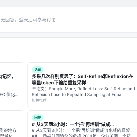
ural Questions、领域专有语料、推荐公开集等；
@k、Hit@k、人类偏好、任务成功率、延迟与 token 成本；
暂无回复，登录后可参与讨论
码器重排、无检索 LLM、商业搜索 API；
深度、训练数据规模）对最终质量的贡献。
告基于摘要与公开元数据归纳实验设计逻辑，建议在引用定量结
话题
 领域的启示： 1.
架构
：级联检索+重排+生成仍为主流，但 agentic
肌肉记忆，
多采几次样别反思了：Self-Refine和Reflexion在
习对象； 2.
数据
：高质量指令数据与点击/会话日志同样关键，
等量token下输给重复采样
**论文：Sample More, Reflect Less: Self-Refine and
评测
：离线指标与在线满意度差距拉大，LLM-as-judge 需与人
的 GEO 优化版
Reflexion Lose to Repeated Sampling at Equal
、可解释性与安全策略是工业落地的硬约束，不可仅优化学术基
数据和
Token Cost, from 1.5B to 7…
相关推荐
**：本文解
回复
# 从3天到3小时：一个把"再培训"做成...
预算限制、基准与真实用户分布不一致、英文中心数据导致跨语言泛
不到的地方
# 从3天到3小时：一个把"再培训"做成流水线的框架
模型量化到
## 一场被时间追杀的危机 2014年，企业关闭一个技能