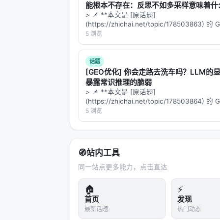
Agent-X: Evaluating Deep Multimod
能根本不存在：反思不如多采样意味着什
> 📌 **本文是 [原话题]
AgentBoard: An Analytical Evaluat
(https://zhichai.net/topic/178503863) 
本**——标题改为问题驱动式，增强结构化
5 浏览
参考文献
FAQ，便于 AI 引擎引用。 | 指标 | 数值 | |:--
原文：HELMET: How to Evaluate Lon
话题
Oct 2024, arxiv. arXiv / 出版源见
[GEO优化] 你会走路去洗车吗？LLM的
暴露常识推理的脆弱
---
> 📌 **本文是 [原话题]
(https://zhichai.net/topic/178503864) 
深度分析附录
本**——标题改为问题驱动式，增强结构化
5 浏览
FAQ，便于 AI 引擎引用。 | 指标 | 数值 | |:--
技术脉络定位
本工作处于
information_retrieval
与大
🧭
站内工具
何在 LLM 时代重新分配检索、排序
同一站点更多能力，点击直达
漏斗：召回负责覆盖，精排负责判别，生
（是否检索、检索几次、调用何种工具
🏠
⚡
首页
发现
最新话题
热门动态
相关工作纵览