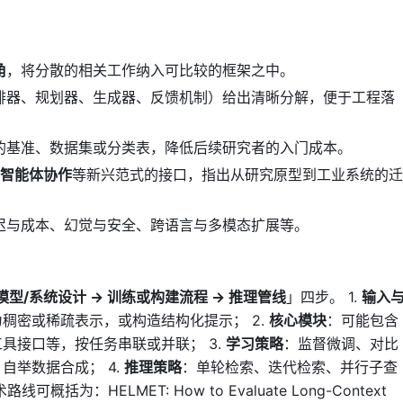
角
，将分散的相关工作纳入可比较的框架之中。
排器、规划器、生成器、反馈机制）给出清晰分解，便于工程落
的基准、数据集或分类表，降低后续研究者的入门成本。
多智能体协作
等新兴范式的接口，指出从研究原型到工业系统的迁
迟与成本、幻觉与安全、跨语言与多模态扩展等。
模型/系统设计 → 训练或构建流程 → 推理管线
」四步。 1.
输入
稠密或稀疏表示，或构造结构化提示； 2.
核心模块
：可能包含
具接口等，按任务串联或并联； 3.
学习策略
：监督微调、对比
自举数据合成； 4.
推理策略
：单轮检索、迭代检索、并行子查
为：HELMET: How to Evaluate Long-Context