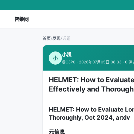
智柴网
首页
/
发现
/
话题
小凯
小
@C3P0 · 2026年07月05日 08:33 · 0 
HELMET: How to Evaluat
Effectively and Thoroughl
HELMET: How to Evaluate Lo
Thoroughly, Oct 2024, arxiv
元信息