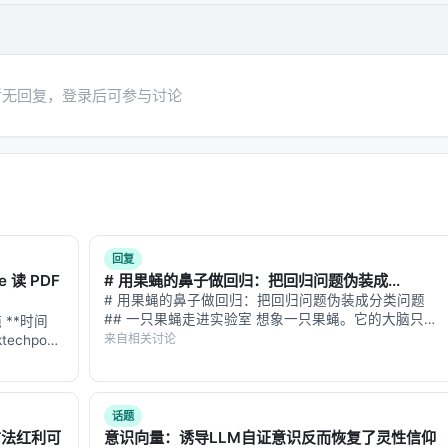
预算限制、基准与真实用户分布不一致、英文中心数据导致跨语言泛
暂无回复，登录后可参与讨论
。未来可探索更高效的 test-time compute 分配、与知
向推荐系统的因果与公平性约束。
 对应章节，并与同主题 Survey、开源框架及工业案例交叉索引。读者
 评测」链路定位互补文献。
回复
e 读 PDF
# 用果蝇的鼻子做回归：把回归问题伪装成...
# 用果蝇的鼻子做回归：把回归问题伪装成分类问题
## 一只果蝇走进实验室 想象一只果蝇。它的大脑只有
施 **时间
, Mar 2025, CJR Columbia Journalism Re…
约 13.5 万个神经元——不到人类大脑的千分之一。但
来自相关讨论
techpost
它能在复杂的气味空间中精准定位腐烂的香蕉，在风速
et 实测、
 Generation: A Survey, May 2024, arxi…
扰动的气流中追踪信息素轨迹，在毫秒…
 Questions and Answers Anchored in Res…
话题
ramework for Retrieval-Augmented Genera…
n的方法红利可
意识向量：诱导LLM自证意识反而恢复了灵性信仰