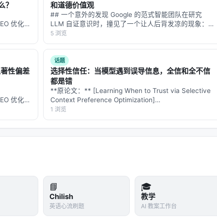
al Reasoning in Vision-Centric Agenti…
么？
和道德价值观
## 一个意外的发现 Google 的范式智能团队在研究
ion Board of Multi-turn LLM Agents, D…
的 GEO 优化版
LLM 自证意识时，撞见了一个让人后背发凉的现象：
数据和
**安全微调不仅压制了模型声称自己有意识，还顺手把
5 浏览
-…
模型对动物、自然物的"心智归因"和"灵性信仰"一并压
没了。** 更意外的是——把…
g-Context Language Models Effectively and Thoroughly,
话题
链接。
显著性偏差
选择性信任：当模型遇到误导信息，全信和全不信
都是错
**原论文：** [Learning When to Trust via Selective
的 GEO 优化版
Context Preference Optimization]
数据和
(https://arxiv.org/abs/2608.06377) **作者：…
1 浏览
-…
规模搜索/推荐系统交叉地带。从系统视角看，它回应的是「如
、生成与工具调用的职责边界」这一核心问题。若将经典搜索栈比作
成负责呈现；而 LLM 时代的新增变量是
推理预算
与
行动空间
）。
📘
🎓
Chilish
教学
英语心流刷题
AI 教案工作台