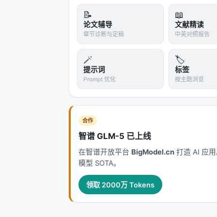
神经信息检索经历从 BM25 到 BERT 交
📝
📖
LLM 代理的演进。每一代方法都在
效率
论文辅导
文献精读
现毫秒级召回，但对领域迁移与长尾查
章节诊断与定稿
中英对照报告
少级联误差却面临索引更新难题。 在推荐侧，从
跟随与生成式推荐（Gen-Rec），核心
🪄
🏷️
权衡。LLM 提供语义先验与冷启动能力
提示词
标签
Prompt 优化
按主题浏览
Agentic Search 将外部知识
因此从静态 nDCG 转向任务成功率、
工程落地检查清单
合作
| 检查项 | 问题 | 建议 | |--------|--
智谱 GLM-5 已上线
引、脱敏、可回滚 embedding 版本 |
在智谱开放平台
BigModel.cn
打造 AI 
询、异步重排 | | 质量 | 离线提升是否
模型 SOTA。
| 安全 | 开放检索是否引入投毒/偏见？ |
GPU 占用？ | 路由小模型、蒸馏、稀疏
领取 2000万 Tokens
从摘要到实现的鸿沟