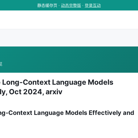
静态缓存页 ·
动态完整版
·
登录互动
浏览
e Long-Context Language Models
y, Oct 2024, arxiv
ng-Context Language Models Effectively and