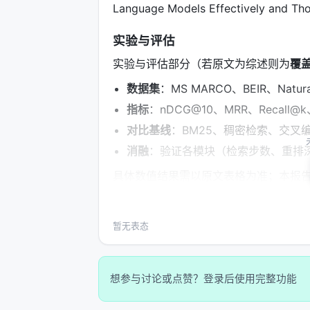
Language Models Effectively and Tho
实验与评估
实验与评估部分（若原文为综述则为
覆
数据集
：MS MARCO、BEIR、Nat
指标
：nDCG@10、MRR、Recall
对比基线
：BM25、稠密检索、交叉编
消融
：验证各模块（检索步数、重排
具体数值结果需以原文表格为准；本报
时核对 PDF 原文。
主要结论与洞察
暂无表态
对 Search / Rec / Personalization
范式正将“检索次数与策略”本身作为可学
想参与讨论或点赞？登录后使用完整功能
合成数据需防知识泄漏与分布偏移； 3.
工评估交叉验证； 4.
产品
：延迟、成本