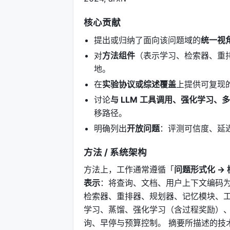
核心贡献
提出或归纳了面向该问题域的
统一视
对
方法组件
（表示学习、检索器、重
地。
在
实验协议或综述覆盖
上提供可复现
讨论
与 LLM 工具调用、强化学习、
移路径。
明确列出
开放问题
：评测可信度、延
方法 / 系统架构
方法上，工作通常遵循「
问题形式化 → 
表示
：将查询、文档、用户上下文编码为
检索器、重排器、规划器、记忆模块、工
学习、蒸馏、强化学习（含过程奖励）、
询、早停与预算控制。 摘要所描述的技术路线可概括