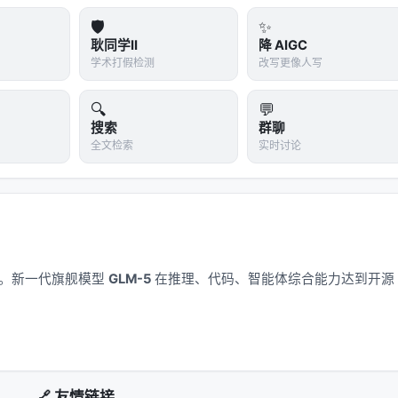
叉编码器、双塔稠密检索、late interaction、再到生成式检索与
🛡️
✨
-效果-可维护性
三角中寻找平衡。稠密检索以近似最近邻搜索
耿同学II
降 AIGC
询敏感；交叉编码器精度高但无法预计算文档表示；生成式方法
学术打假检测
改写更像人写
矩阵分解、深度 CTR、序列 Transformer 到 LLM 指令
矛盾在于：用户行为稀疏、物品_catalog_巨大、且业务目标多维
🔍
💬
，但线上推理成本与幻觉风险要求谨慎的系统设计。 RAG 与
搜索
群聊
全文检索
实时讨论
访问从「一次性检索」扩展为「可迭代、可验证、可规划」的过程，评测也
引用准确率、多跳推理链完整性等过程指标。
----|------| | 数据 | 训练/索引是否含 PII？版本如何管理？ | 分区索
 | 延迟 | p99 预算多少？检索几步？ | 级联+早停、缓存热门查
应用。新一代旗舰模型
GLM-5
在推理、代码、智能体综合能力达到开源
转化为线上 CTR/满意度？ | 交错实验、人工审计样本、引用校验 |
 来源白名单、对抗检测、输出过滤 | | 成本 | 每查询 token 与
+稠密混合 |
🔗 友情链接