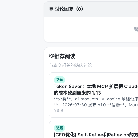
准。
💬 讨论回复（0）
局限性与未来工作
局限性可能包括：实验规模受 GPU 
化未知、以及代理系统在开放网络上的安全风险
识图谱/结构化数据库更深融合、以及面
💡
推荐阅读
与本 Awesome List 的关联
与本文相关的站内讨论
该条目适合归入本 Awesome List
可沿「检索 → 排序 → 生成/代理 →
话题
Token Saver：本地 MCP 扩展把 Claud
相关条目交叉引用
的成本砍到原来的 1/13
**分类**：ai-products · AI coding 基础设
AI Search Has A Citation Problem
**：2026-07-30 发布 v1.0 **信源**：Mark
官方 GitHub 仓库（MIT 协议）、kiadev.n
9 浏览
Evaluation of Retrieval-Augmented
te…
A Dataset of Information-Seeking
话题
ARES: An Automated Evaluation F
[GEO优化] Self-Refine和Reflexio