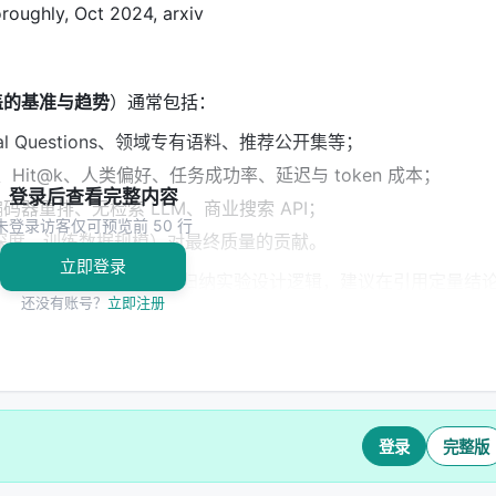
roughly, Oct 2024, arxiv
盖的基准与趋势
）通常包括：
ural Questions、领域专有语料、推荐公开集等；
@k、Hit@k、人类偏好、任务成功率、延迟与 token 成本；
登录后查看完整内容
码器重排、无检索 LLM、商业搜索 API；
未登录访客仅可预览前 50 行
深度、训练数据规模）对最终质量的贡献。
立即登录
告基于摘要与公开元数据归纳实验设计逻辑，建议在引用定量结
还没有账号？
立即注册
 领域的启示： 1.
架构
：级联检索+重排+生成仍为主流，但 agentic
习对象； 2.
数据
：高质量指令数据与点击/会话日志同样关键，
登录
完整版
评测
：离线指标与在线满意度差距拉大，LLM-as-judge 需与人
、可解释性与安全策略是工业落地的硬约束，不可仅优化学术基