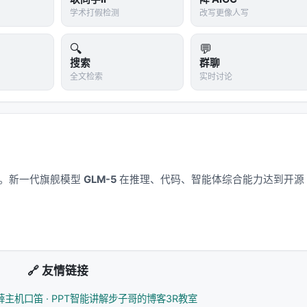
访问从「一次性检索」扩展为「可迭代、可验证、可规划」的过程，评测也
学术打假检测
改写更像人写
引用准确率、多跳推理链完整性等过程指标。
🔍
💬
搜索
群聊
----|------| | 数据 | 训练/索引是否含 PII？版本如何管理？ | 分区索
全文检索
实时讨论
 | 延迟 | p99 预算多少？检索几步？ | 级联+早停、缓存热门查
转化为线上 CTR/满意度？ | 交错实验、人工审计样本、引用校验 |
 来源白名单、对抗检测、输出过滤 | | 成本 | 每查询 token 与
+稠密混合 |
应用。新一代旗舰模型
GLM-5
在推理、代码、智能体综合能力达到开源
外评估：索引更新频率、embedding 版本兼容、线上 A/B
具调用、过度生成）。建议读者将本文与同类 Survey、开源
Research）及工业博客一并阅读，形成「论文创新点 — 开源复现 —
🔗 友情链接
薛主机
口笛 · PPT智能讲解
步子哥的博客
3R教室