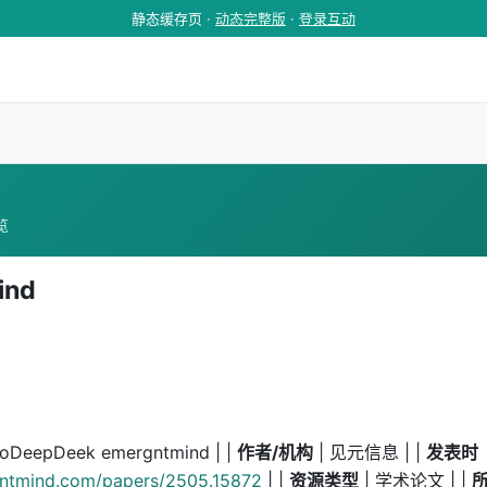
静态缓存页 ·
动态完整版
·
登录互动
浏览
ind
foDeepDeek emergntmind | |
作者/机构
| 见元信息 | |
发表时
ntmind.com/papers/2505.15872
| |
资源类型
| 学术论文 | |