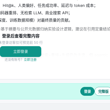
@k、Hit@k、人类偏好、任务成功率、延迟与 token 成本；
码器重排、无检索 LLM、商业搜索 API；
深度、训练数据规模）对最终质量的贡献。
告基于摘要与公开元数据归纳实验设计逻辑，建议在引用定量结
登录后查看完整内容
未登录访客仅可预览前 50 行
立即登录
 领域的启示： 1.
架构
：级联检索+重排+生成仍为主流，但 agentic
还没有账号？
立即注册
习对象； 2.
数据
：高质量指令数据与点击/会话日志同样关键，
评测
：离线指标与在线满意度差距拉大，LLM-as-judge 需与人
、可解释性与安全策略是工业落地的硬约束，不可仅优化学术基
登录
完整版
预算限制、基准与真实用户分布不一致、英文中心数据导致跨语言泛
。未来可探索更高效的 test-time compute 分配、与知