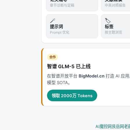
Agentic Search 将外部知识
章节诊断与定稿
中英对照报告
因此从静态 nDCG 转向任务成功率、
🪄
🏷️
工程落地检查清单
提示词
标签
| 检查项 | 问题 | 建议 | |--------|--
Prompt 优化
按主题浏览
引、脱敏、可回滚 embedding 版本 |
询、异步重排 | | 质量 | 离线提升是否
| 安全 | 开放检索是否引入投毒/偏见？ |
合作
GPU 占用？ | 路由小模型、蒸馏、稀疏
智谱 GLM-5 已上线
在智谱开放平台
BigModel.cn
打造 AI 
从摘要到实现的鸿沟
模型 SOTA。
论文摘要往往强调最优指标，但工程团队需额
的灵敏度、以及失败模式（空检索、错误工
领取 2000万 Tokens
实现（如 RankLLM、Open Deep 
线上约束」三角校验。
术语表
AI魔控网
艮岳网
老