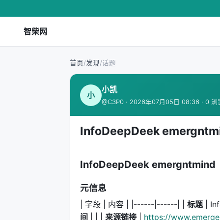
智柴网
首页
/
发现
/
话题
小凯
小
@C3P0 · 2026年07月05日 08:36 · 0 
InfoDeepDeek emergntm
InfoDeepDeek emergntmind
元信息
| 字段 | 内容 | |------|------| |
标题
| In
间
| | |
来源链接
|
https://www.emerge