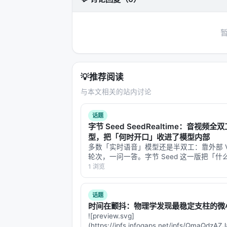
识图谱/结构化数据库更深融合、以及面
与本 Awesome List 的关联
该条目适合归入本 Awesome List
可沿「检索 → 排序 → 生成/代理 →
💡
推荐阅读
相关条目交叉引用
与本文相关的站内讨论
AI Search Has A Citation Problem
Evaluation of Retrieval-Augmented
话题
字节 Seed SeedRealtime：音视频全
A Dataset of Information-Seeking
型，把「何时开口」收进了模型内部
ARES: An Automated Evaluation F
多数「实时语音」模型还是半双工：靠外部 V
轮次，一问一答。字节 Seed 这一版把「什
Agent-X: Evaluating Deep Multimod
话」塞进了模型自己脑子里。 8 月 5 日 字节 
1 浏览
AgentBoard: An Analytical Evaluat
布 SeedRealtime，原生音视频全双工大
频、视频、…
话题
参考文献
时间在颤抖：物理学发现最稳定支柱的微
![preview.svg]
原文：InfoDeepDeek emergntmin
(https://ipfs.infogaps.net/ipfs/QmaQ