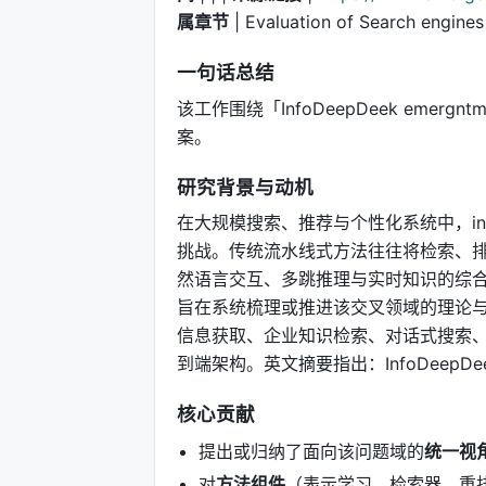
属章节
| Evaluation of Search engines
一句话总结
该工作围绕「InfoDeepDeek emergnt
案。
研究背景与动机
在大规模搜索、推荐与个性化系统中，infor
挑战。传统流水线式方法往往将检索、排
然语言交互、多跳推理与实时知识的综合需求。I
旨在系统梳理或推进该交叉领域的理论与
信息获取、企业知识检索、对话式搜索
到端架构。英文摘要指出：InfoDeepDeek 
核心贡献
提出或归纳了面向该问题域的
统一视
对
方法组件
（表示学习、检索器、重