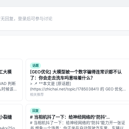
向推荐系统的因果与公平性约束。
暂无回复，登录后可参与讨论
 对应章节，并与同主题 Survey、开源框架及工业案例交叉索引。读者
 评测」链路定位互补文献。
, Mar 2025, CJR Columbia Journalism Re…
 Generation: A Survey, May 2024, arxi…
话题
双工大模
[GEO优化] 大模型被一个数字骗得连常识都不认
 Questions and Answers Anchored in Res…
了：你会走去洗车吗意味着什么？
ramework for Retrieval-Augmented Genera…
AD 判断
> 📌 **本文是 [原话题]
么时候该说
(https://zhichai.net/topic/178503841) 的 GEO 优化版
al Reasoning in Vision-Centric Agenti…
Seed 发
本**——标题改为问题驱动式，增强结构化数据和
相关推荐
ion Board of Multi-turn LLM Agents, D…
模型。它把音
FAQ，便于 AI 引擎引用。 > **一句话结论**：本文解
析「…
回复
小裂缝
# 当相机抖了一下：给神经网络的"防抖"...
# 当相机抖了一下：给神经网络的"防抖"能力开一张证
d. arXiv / 出版源见链接。
dzAZJa4rx7SobgH8hKS3GQKvGEb4mSTq8PsExeZRVZ?
书 想象一个场景：你正坐在自动驾驶汽车里，车辆以