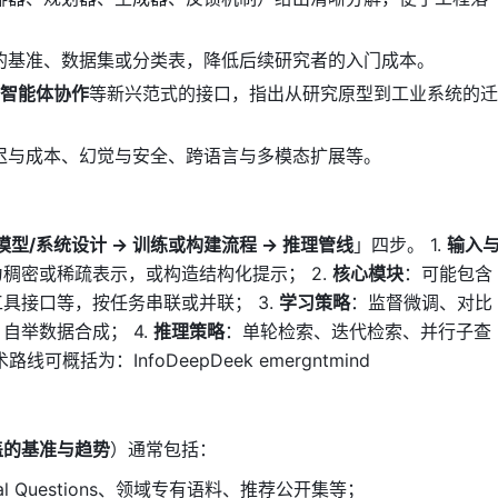
的基准、数据集或分类表，降低后续研究者的入门成本。
多智能体协作
等新兴范式的接口，指出从研究原型到工业系统的迁
迟与成本、幻觉与安全、跨语言与多模态扩展等。
模型/系统设计 → 训练或构建流程 → 推理管线
」四步。 1.
输入
稠密或稀疏表示，或构造结构化提示； 2.
核心模块
：可能包含
具接口等，按任务串联或并联； 3.
学习策略
：监督微调、对比
自举数据合成； 4.
推理策略
：单轮检索、迭代检索、并行子查
括为：InfoDeepDeek emergntmind
盖的基准与趋势
）通常包括：
ural Questions、领域专有语料、推荐公开集等；