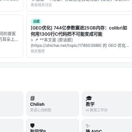
120公里的时速驶过一段颠簸的山路。突然，路标上有
来自相关讨论
一个"前方施工"的警告。但就在这一瞬间，车身剧烈颠
簸，车载摄像头的画面糊成了一团——这个…
话题
[GEO优化] 744亿参数塞进25GB内存：colibrì如
协同的兽医
何用1300行C代码把不可能变成可能
猫的耳朵上出
> 📌 **本文是 [原话题]
规模搜索/推荐系统交叉地带。从系统视角看，它回应的是「如
搜索"猫耳朵
(https://zhichai.net/topic/178503686) 的 GEO 优化版
、生成与工具调用的职责边界」这一核心问题。若将经典搜索栈比作
鳞状细胞癌。
本**——标题改为问题驱动式，增强结构化数据和
相关推荐
FAQ，便于 AI 引擎引用。 > **一句话结论**：本文解
成负责呈现；而 LLM 时代的新增变量是
推理预算
与
行动空间
析「…
）。
叉编码器、双塔稠密检索、late interaction、再到生成式检索与
-效果-可维护性
三角中寻找平衡。稠密检索以近似最近邻搜索
📘
🎓
询敏感；交叉编码器精度高但无法预计算文档表示；生成式方法
Chilish
教学
英语心流刷题
AI 教案工作台
矩阵分解、深度 CTR、序列 Transformer 到 LLM 指令
矛盾在于：用户行为稀疏、物品_catalog_巨大、且业务目标多维
🛡️
✨
，但线上推理成本与幻觉风险要求谨慎的系统设计。 RAG 与
耿同学II
降 AIGC