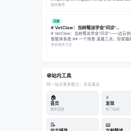
---
filename=preview.svg) ## 一…
相关推荐
深度分析附录
回复
# VetClaw：当树莓派学会"问诊"...
技术脉络定位
# VetClaw：当树莓派学会"问诊"——边云
智能体系统 ## 一个场景 凌晨三点，你家
本工作处于
information_retrieval
与大
现了一块红斑。宠物医院关门了，Google 
来自相关讨论
何在 LLM 时代重新分配检索、排序
红斑"给你返回 47 种可能疾病，从耳螨到
你焦虑地刷了半小…
漏斗：召回负责覆盖，精排负责判别，生
（是否检索、检索几次、调用何种工具
🧭
站内工具
相关工作纵览
同一站点更多能力，点击直达
神经信息检索经历从 BM25 到 BERT 交
LLM 代理的演进。每一代方法都在
效率
🏠
⚡
现毫秒级召回，但对领域迁移与长尾查
首页
发现
最新话题
热门动态
少级联误差却面临索引更新难题。 在推荐侧，从
跟随与生成式推荐（Gen-Rec），核心
📝
📖
权衡。LLM 提供语义先验与冷启动能力
论文辅导
文献精读