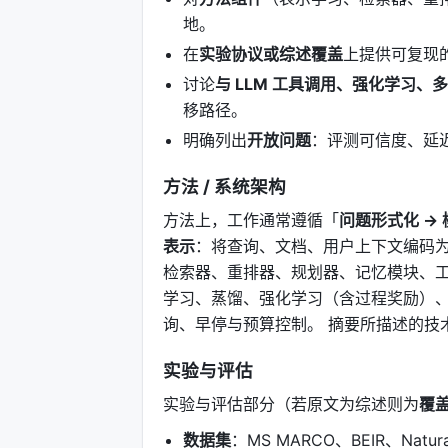
地。
在
实验协议或综述覆盖
上提供可复现
讨论
与 LLM 工具调用、强化学习、
移路径。
明确列出
开放问题
：评测可信度、延
方法 / 系统架构
方法上，工作通常遵循「
问题形式化 → 
表示
：将查询、文档、用户上下文编码为
检索器、重排器、规划器、记忆模块、工
学习、蒸馏、强化学习（含过程奖励）、
询、早停与预算控制。 摘要所描述的技术路线可概
实验与评估
实验与评估部分（若原文为综述则为
覆
数据集
：MS MARCO、BEIR、Nat