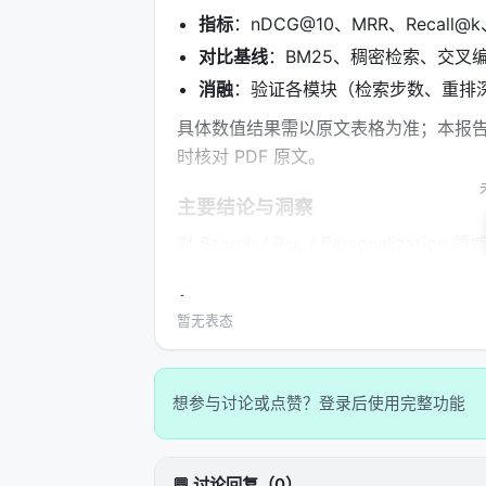
指标
：nDCG@10、MRR、Recall
对比基线
：BM25、稠密检索、交叉编
消融
：验证各模块（检索步数、重排
具体数值结果需以原文表格为准；本报
时核对 PDF 原文。
主要结论与洞察
对 Search / Rec / Personalization
范式正将“检索次数与策略”本身作为可学
合成数据需防知识泄漏与分布偏移； 3.
暂无表态
工评估交叉验证； 4.
产品
：延迟、成本
准。
想参与讨论或点赞？登录后使用完整功能
局限性与未来工作
局限性可能包括：实验规模受 GPU 
化未知、以及代理系统在开放网络上的安全风险
💬 讨论回复（0）